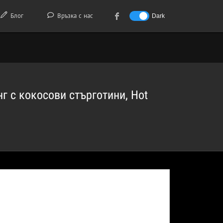
Блог
Връзка с нас
Dark
г с кокосови стърготини, Hot