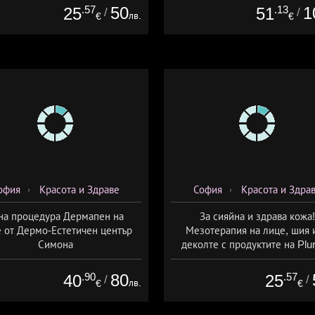
.57
50
.13
1
25
51
/
/
лв.
€
€
офия
Красота и Здраве
София
Красота и Здра
на процедура Дермапен на
За сияйна и здрава кожа!
 от Дермо-Естетичен център
Мезотерапия на лице, шия 
Симона
деколте с продуктите на Plur
mesoline/Refresh/ от Дерм
Естетичен център Симон
.90
80
.57
40
25
/
/
лв.
€
€