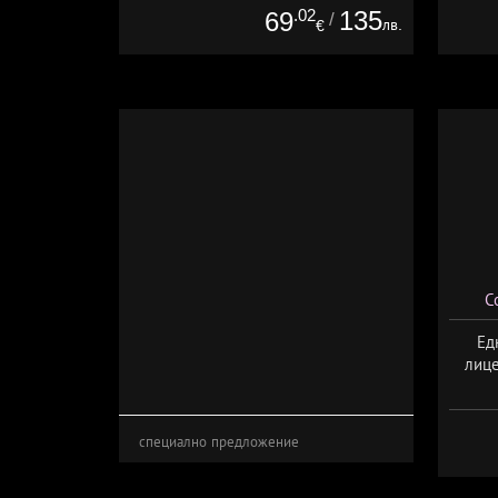
.02
135
69
/
лв.
€
С
Ед
лице
специално предложение