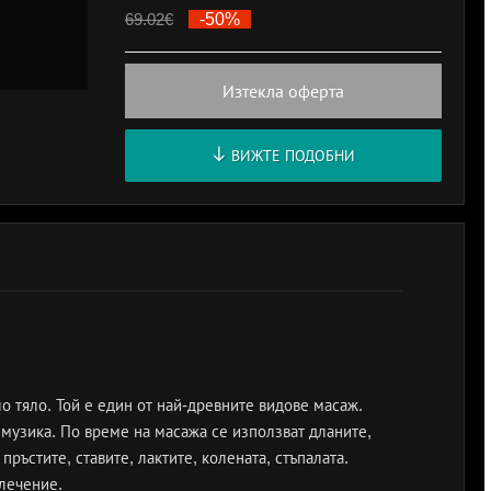
69.02
€
-50%
Изтекла оферта
ВИЖТЕ ПОДОБНИ
 тяло. Той е един от най-древните видове масаж.
 музика. По време на масажа се използват дланите,
ръстите, ставите, лактите, колената, стъпалата.
 лечение.