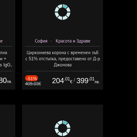
ве
София
Красота и Здраве
елна
Циркониева корона с временен зъб
и +
с 51% отстъпка, предоставено от Д-р
s IgG,
Джонова
ларов
80
-51%
.01
.01
204
399
/
лв.
€
лв.
409.03€