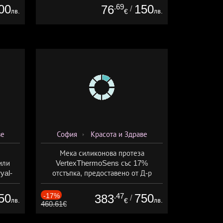
00
.69
150
76
/
лв.
лв.
€
ве
София
Красота и Здраве
Мека силиконова протеза
или
VertexThermoSens със 17%
yal-
отстъпка, предоставено от Д-р
о-
Джонова
а
50
-17%
.47
750
383
/
лв.
лв.
€
460.61€