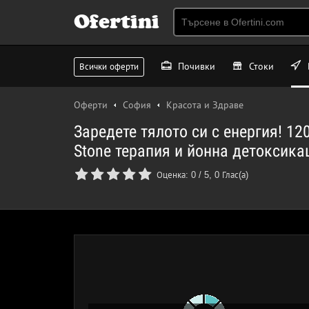
Ofertini
Почивки
Стоки
Всички оферти
Оферти
София
Красота и Здраве
Заредете тялото си с енергия! 1
Stone терапия и йонна детоксика
Оценка:
0
/
5
,
0
Глас(а)