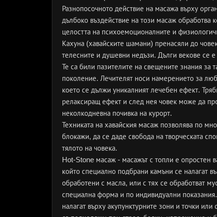
Разнопосочното действие на масажа върху орган
дълбоко въздействие на този масаж обработва ко
целостта на психоемоционалните и физиологич
Кахуна (хавайските шамани) пренасяли до човек
телесните и душевни недъзи. Дълги векове се е
Те са били пазителите на свещените знания за т
поколение. Лечителят носи намерението за любо
което се дължи уникалният лечебен ефект. Тряб
релаксиращ ефект и след нея човек може да про
неколкодневна почивка на курорт.
Техниката на хавайския масаж позволява по мн
блокажи, да се даде свобода на творческата сп
тялото на човека.
Hot-Stone масаж - масажът с топли е опростен 
който специално подбрани камъни се налагат въ
обработени с масла, или с тях се обработват мус
специална форма и по индивидуални показания.
налагат върху акупунктурните зони и точки или 