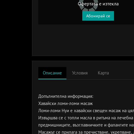
Офертата е изтекла
Абонирай се
Описание
Условия
Карта
Допълнителна информация:
Хавайски ломи-ломи масаж
Ломи-ломи Нуи е хавайски свещен масаж на цяло
Извършва се с топли масла в ритъма на лечебна
предмишниците, възглавничките и фалангите на п
Масажът се прилага за пречистване, укрепване,