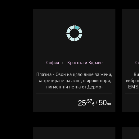
София
Красота и Здраве
С
Плазма - Озон на цяло лице за жени,
Ви
за третиране на акне, широки пори,
вибра
пигментни петна от Дермо-
EMS 
Естетичен център Симона
изб
.57
50
25
/
лв.
€