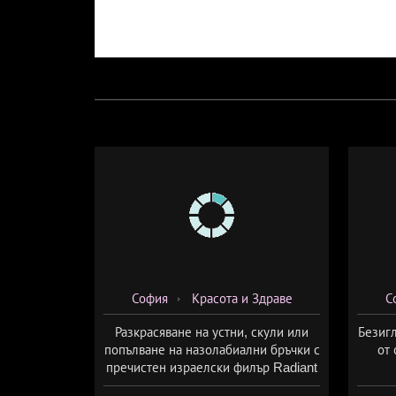
София
Красота и Здраве
С
Разкрасяване на устни, скули или
Безигл
попълване на назолабиални бръчки с
от 
пречистен израелски филър Radiant
от Дермо-Естетичен център Симона