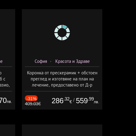
ве
София
Красота и Здраве
о
Коронка от прескерамик + обстоен
б с
преглед и изготвяне на план на
азио,
лечение, предоставено от Д-р
ермо-
Джонова
а
70
-31%
.32
.99
286
559
/
лв.
€
лв.
409.03€