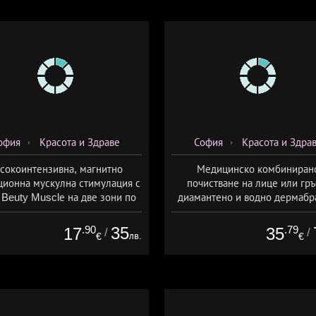
офия
Красота и Здраве
София
Красота и Здра
сокоинтензивна, магнитно
Медицинско комбиниран
ционна мускулна стимулация с
почистване на лице или гръ
Beuty Musclе на две зони по
диамантено и водно дермабр
ор за един човек от Дермо-
плюс биохимичен пилинг от Д
Естетичен център Симона
Естетичен център Симон
.90
35
.79
17
35
/
/
лв.
€
€