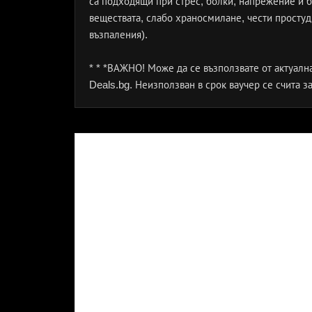
са подходящи при стрес, болки, напрежение и б
веществата, слабо храносмилане, чести простуди
възпаления).
* * *ВАЖНО! Може да се възползвате от актуалн
Deals.bg. Неизползван в срок ваучер се счита з