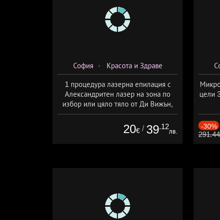
София
Красота и Здраве
С
1 процедура лазерна епилация с
Микро
Александритен лазер на зона по
цели 
избор или цяло тяло от Ди Вижън,
София
20
.12
-30%
39
/
€
лв.
291.4