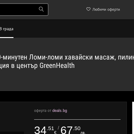
Любими оферти
В града
20-минутен Ломи-ломи хавайски масаж, пилин
ция в център GreenHealth
оферта от
deals.bg
34
67
/
.51
.50
€
лв.