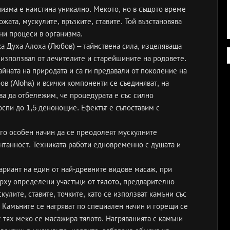
изма е наистина уникално. Мекото, но в същото време
жата, мускулите, връзките, ставите. Той възстановява
ни процеси в организма.
а Духа Алоха (Любов) – тайнствена сила, изцеляваща
 използвал от лечителите и старейшините на родовете.
айната на природата и са ги предавали от поколение на
в (Aloha) и всички компоненти се съединяват, на
ва да отбележим, че процедурата е със силно
спи до 1,5 денонощие. Ефектът е съпоставим с
ого особен начин да се преодолеят мускулните
онтанност. Техниката работи едновременно с душата и
вариант на един от най-древните видове масаж, при
рху определени участъци от тялото, предварително
кулите, ставите, точките, като се използват камъни със
 Камъните се нагряват по специален начин и горещи се
с тях меко се масажира тялото. Нагряванията с камъни