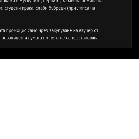
локажи в мускулите, нервите, забавена обмяна на
, студени крака, слаби бъбреци (при липса на
ата промоция само чрез закупуване на ваучер от
а невалиден и сумата по него не се възстановява!