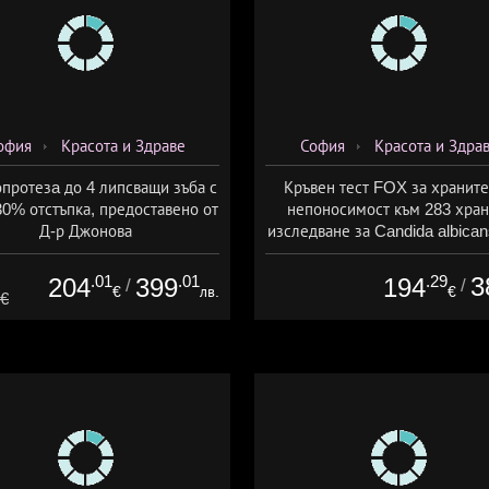
офия
Красота и Здраве
София
Красота и Здра
протезa до 4 липсващи зъба с
Кръвен тест FOX за хранит
30% отстъпка, предоставено от
непоносимост към 283 хран
Д-р Джонова
изследване за Candida albican
предоставено от СМДЛ Канди
.01
.01
.29
3
204
399
194
/
/
€
лв.
€
4€