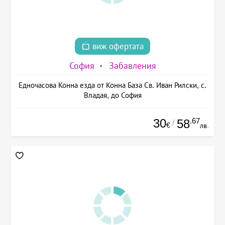
виж офертата
София
Забавления
Едночасова Конна езда от Конна База Св. Иван Рилски, с.
Владая, до София
30
.67
58
/
€
лв.