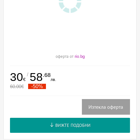
оферта от
rio.bg
30
58
/
.68
€
лв.
60.00
€
-50%
Изтекла оферта
ВИЖТЕ ПОДОБНИ