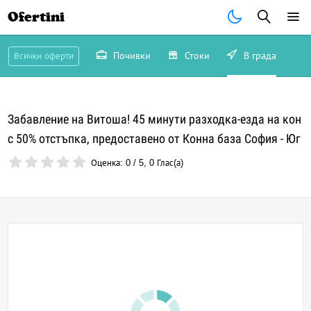
Ofertini
Почивки
Стоки
В града
Всички оферти
Забавление на Витоша! 45 минути разходка-езда на кон
с 50% отстъпка, предоставено от Конна база София - Юг
Оценка:
0
/
5
,
0
Глас(а)