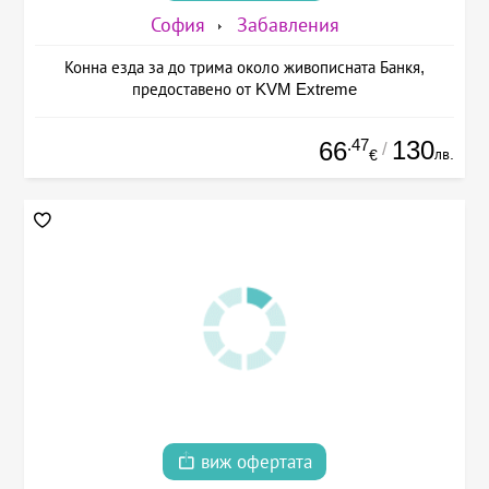
София
Забавления
Конна езда за до трима около живописната Банкя,
предоставено от KVM Extreme
.47
130
66
/
лв.
€
виж офертата