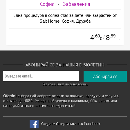
София
Забавления
Една процедура в солна стая за дете или възрастен от
Salt Home, София, Дружба
.60
.99
4
8
/
€
лв.
АБОНИРАЙ СЕ ЗА НАШИЯ Е-БЮЛЕТИН
Без спам. Отказ по всяко време.
Ofertini
събира най-добрите оферти за почивки, продукти и услуги с
отстъпки до -60%. Резервирай уикенд в планината, СПА релакс или
пазарувай изгодно – всичко на едно място!
Следете Офертините във Facebook