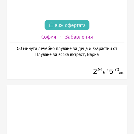
виж офертата
София
Забавления
50 минути лечебно плуване за деца и възрастни от
Плуване за всяка възраст, Варна
.91
.70
2
5
/
€
лв.