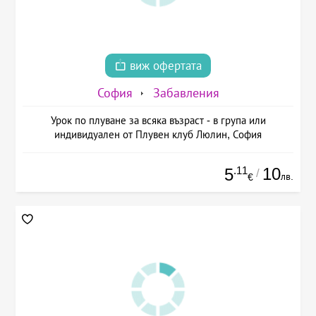
виж офертата
София
Забавления
Урок по плуване за всяка възраст - в група или
индивидуален от Плувен клуб Люлин, София
.11
10
5
/
лв.
€