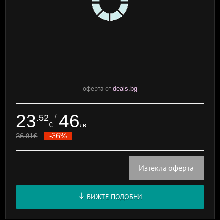
оферта от
deals.bg
23
46
/
.52
€
лв.
36.81
€
-36%
Изтекла оферта
ВИЖТЕ ПОДОБНИ