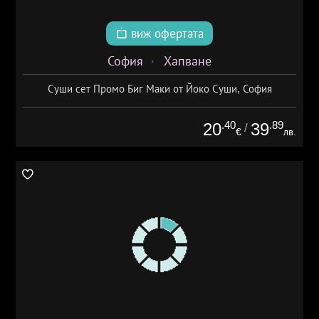
виж офертата
София
Хапване
Суши сет Промо Биг Маки от Йоко Суши, София
.40
.89
20
39
/
€
лв.