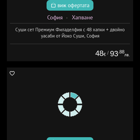
виж офертата
София
Хапване
Суши сет Премиум Филаделфия с 48 хапки + двойно
уасаби от Йоко Суши, София
48
.88
93
/
€
лв.