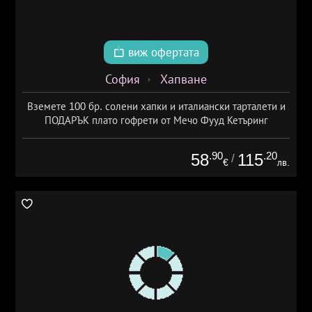
виж офертата
София
Хапване
Вземете 100 бр. солени хапки и италиански тарталети и
ПОДАРЪК плато гофрети от Мечо Фууд Кетъринг
.90
.20
58
115
/
€
лв.