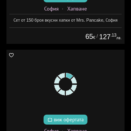
София
Хапване
Сет от 150 броя вкусни хапки от Mrs. Pancake, София
65
.13
127
/
€
лв.
виж офертата