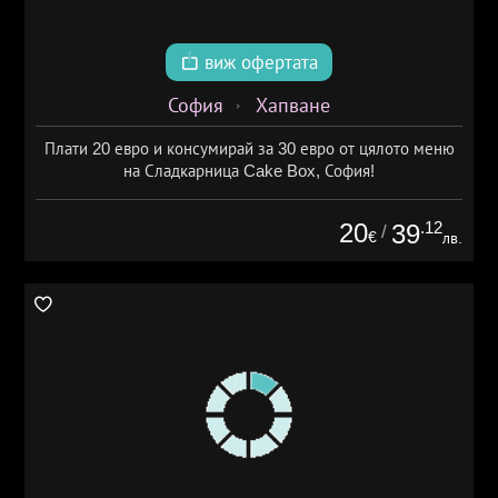
виж офертата
София
Хапване
Плати 20 евро и консумирай за 30 евро от цялото меню
на Сладкарница Cake Box, София!
20
.12
39
/
€
лв.