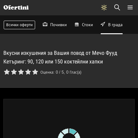
Ofertini
Почивки
Стоки
В града
Всички оферти
Вкусни изкушения за Вашия повод от Мечо Фууд
Кетъринг: 90, 120 или 150 коктейлни хапки
Оценка:
0
/
5
,
0
Глас(а)