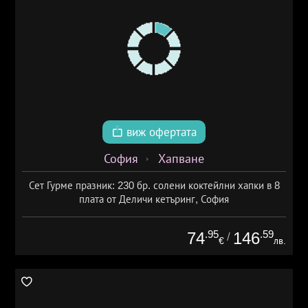
виж офертата
София
Хапване
Сет Гурме празник: 230 бр. солени коктейлни хапки в 8
плата от Деличи кетъринг, София
.95
.59
74
146
/
€
лв.