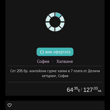
виж офертата
София
Хапване
Сет 205 бр. коктейлни гурме хапки в 7 плата от Деличи
кетъринг, София
.95
.03
64
127
/
€
лв.