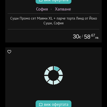
София
Хапване
Суши Промо сет Маями XL + парче торта Линд от Йоко
Суши, София
30
.67
58
/
€
лв.
виж офертата