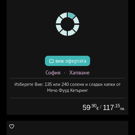
виж офертата
София
Хапване
Изберете Вие: 135 или 240 солени и сладки хапки от
Мечо Фууд Кетъринг
.90
.15
59
117
/
€
лв.