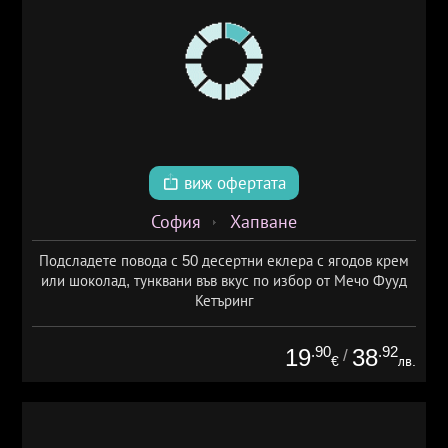
виж офертата
София
Хапване
Подсладете повода с 50 десертни еклера с ягодов крем
или шоколад, тунквани във вкус по избор от Мечо Фууд
Кетъринг
.90
.92
19
38
/
€
лв.