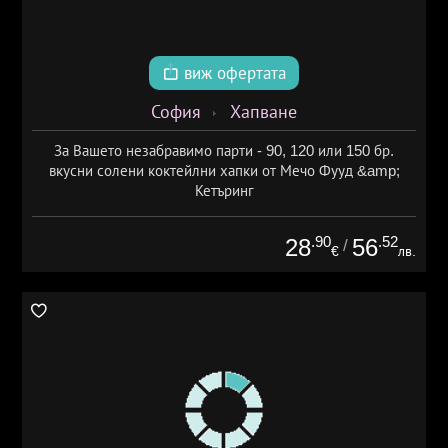
виж офертата
София
Хапване
За Вашето незабравимо парти - 90, 120 или 150 бр.
вкусни солени коктейлни хапки от Мечо Фууд &amp;
Кетъринг
.90
.52
28
56
/
€
лв.