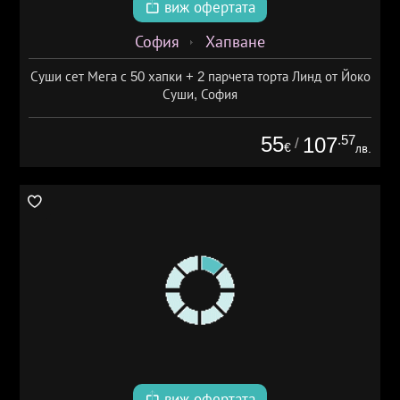
виж офертата
София
Хапване
Суши сет Мега с 50 хапки + 2 парчета торта Линд от Йоко
Суши, София
55
.57
107
/
€
лв.
виж офертата