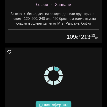
София
Хапване
За офис събитие, детски рожден ден или друг приятен
повод - 120, 200, 240 или 450 броя неустоимо вкусни
сладки и солени хапки от Mrs. Pancake, София
109
.19
213
/
€
лв.
виж офертата