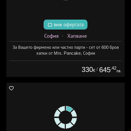
виж офертата
София
Хапване
За Вашето фирмено или частно парти - сет от 600 броя
хапки от Mrs. Pancake, София
330
.42
645
/
€
лв.