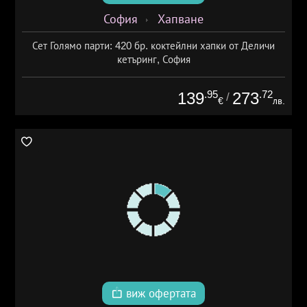
София
Хапване
Сет Голямо парти: 420 бр. коктейлни хапки от Деличи
кетъринг, София
.95
.72
139
273
/
€
лв.
виж офертата