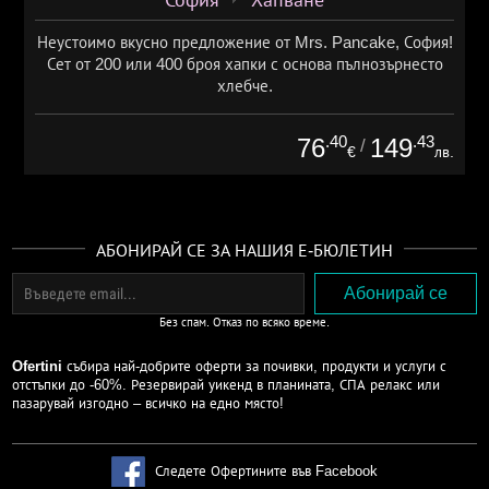
София
Хапване
Неустоимо вкусно предложение от Mrs. Pancake, София!
Сет от 200 или 400 броя хапки с основа пълнозърнесто
хлебче.
.40
.43
76
149
/
€
лв.
АБОНИРАЙ СЕ ЗА НАШИЯ Е-БЮЛЕТИН
Без спам. Отказ по всяко време.
Ofertini
събира най-добрите оферти за почивки, продукти и услуги с
отстъпки до -60%. Резервирай уикенд в планината, СПА релакс или
пазарувай изгодно – всичко на едно място!
Следете Офертините във Facebook