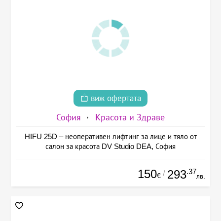
виж офертата
София
Красота и Здраве
HIFU 25D – неоперативен лифтинг за лице и тяло от
салон за красота DV Studio DEA, София
150
.37
293
/
€
лв.