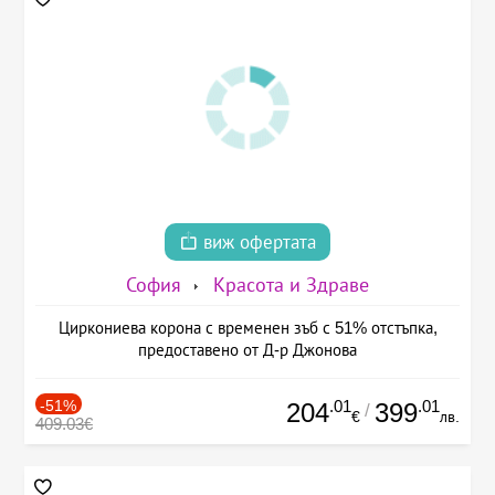
виж офертата
София
Красота и Здраве
Циркониева корона с временен зъб с 51% отстъпка,
предоставено от Д-р Джонова
-51%
.01
.01
204
399
/
€
лв.
409.03€