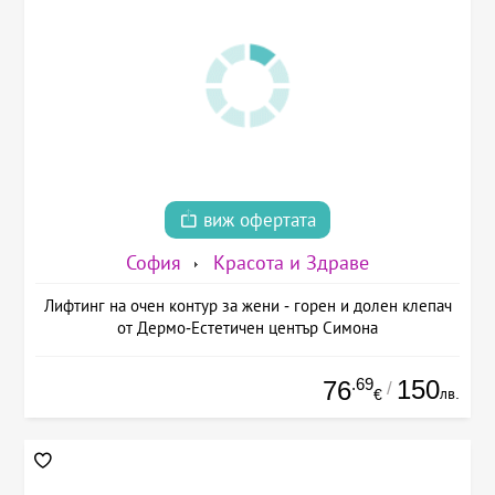
виж офертата
София
Красота и Здраве
Лифтинг на очен контур за жени - горен и долен клепач
от Дермо-Естетичен център Симона
.69
150
76
/
лв.
€