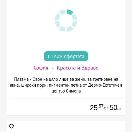
виж офертата
София
Красота и Здраве
Плазма - Озон на цяло лице за жени, за третиране на
акне, широки пори, пигментни петна от Дермо-Естетичен
център Симона
.57
50
25
/
лв.
€