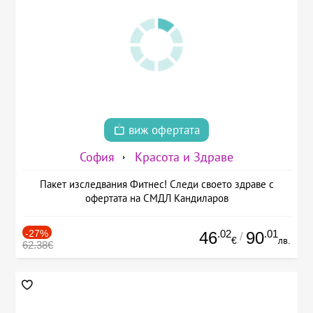
виж офертата
София
Красота и Здраве
Пакет изследвания Фитнес! Следи своето здраве с
офертата на СМДЛ Кандиларов
-27%
.02
.01
46
90
/
€
лв.
62.38€