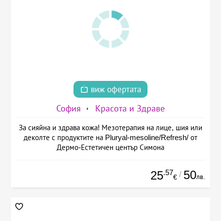
виж офертата
София
Красота и Здраве
За сияйна и здрава кожа! Мезотерапия на лице, шия или
деколте с продуктите на Pluryal-mesoline/Refresh/ от
Дермо-Естетичен център Симона
.57
50
25
/
лв.
€