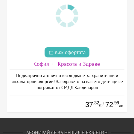
виж офертата
София
Красота и Здраве
Педиатрично атопично изследване за хранителни и
инхалаторни алергии! За здравето на вашето дете ще се
погрижат от СМДЛ Кандиларов
.32
.99
37
72
/
€
лв.
АБОНИРАЙ СЕ ЗА НАШИЯ Е-БЮЛЕТИН