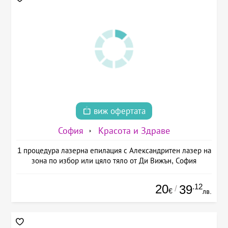
виж офертата
София
Красота и Здраве
1 процедура лазерна епилация с Александритен лазер на
зона по избор или цяло тяло от Ди Вижън, София
20
.12
39
/
€
лв.