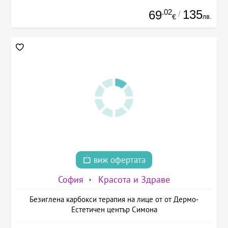
.02
135
69
/
лв.
€
виж офертата
София
Красота и Здраве
Безиглена карбокси терапия на лице от от Дермо-
Естетичен център Симона