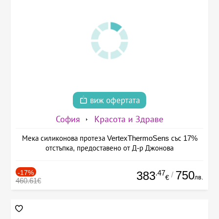
виж офертата
София
Красота и Здраве
Мека силиконова протеза VertexThermoSens със 17%
отстъпка, предоставено от Д-р Джонова
-17%
.47
750
383
/
лв.
€
460.61€