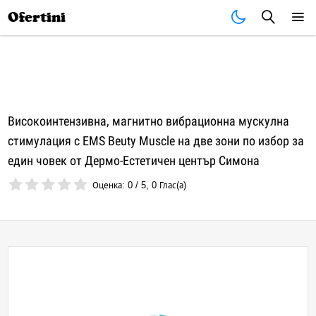
Почивки
Стоки
В града
Всички оферти
Ofertini
Високоинтензивна, магнитно вибрационна мускулна
стимулация с EMS Beuty Musclе на две зони по избор за
един човек от Дермо-Естетичен център Симона
Оценка:
0
/
5
,
0
Глас(а)