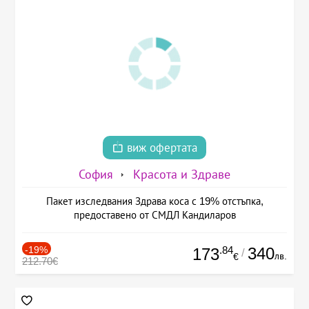
виж офертата
София
Красота и Здраве
Пакет изследвания Здрава коса с 19% отстъпка,
предоставено от СМДЛ Кандиларов
-19%
.84
340
173
/
лв.
€
212.70€