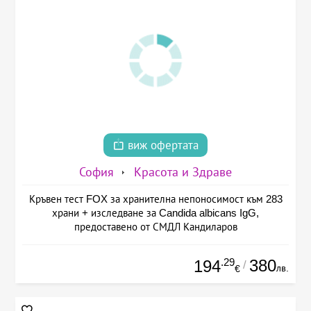
виж офертата
София
Красота и Здраве
Кръвен тест FOX за хранителна непоносимост към 283
храни + изследване за Candida albicans IgG,
предоставено от СМДЛ Кандиларов
.29
380
194
/
лв.
€