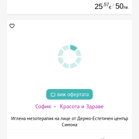
.57
50
25
/
лв.
€
виж офертата
София
Красота и Здраве
Иглена мезотерапия на лице от Дермо-Естетичен център
Симона