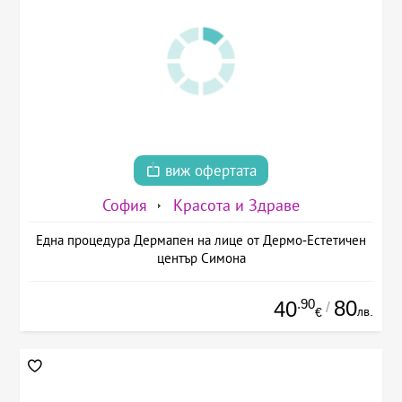
виж офертата
София
Красота и Здраве
Една процедура Дермапен на лице от Дермо-Естетичен
център Симона
.90
80
40
/
лв.
€