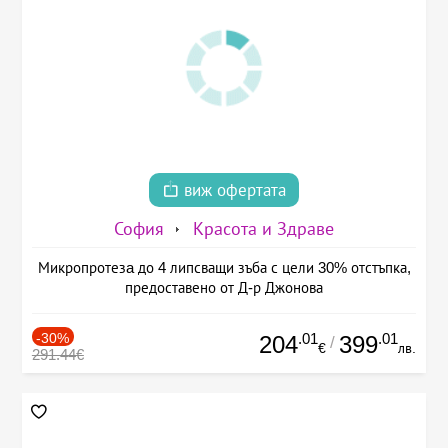
виж офертата
София
Красота и Здраве
Микропротезa до 4 липсващи зъба с цели 30% отстъпка,
предоставено от Д-р Джонова
-30%
.01
.01
204
399
/
€
лв.
291.44€