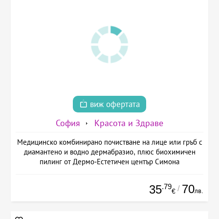
виж офертата
София
Красота и Здраве
Медицинско комбинирано почистване на лице или гръб с
диамантено и водно дермабразио, плюс биохимичен
пилинг от Дермо-Естетичен център Симона
.79
70
35
/
лв.
€