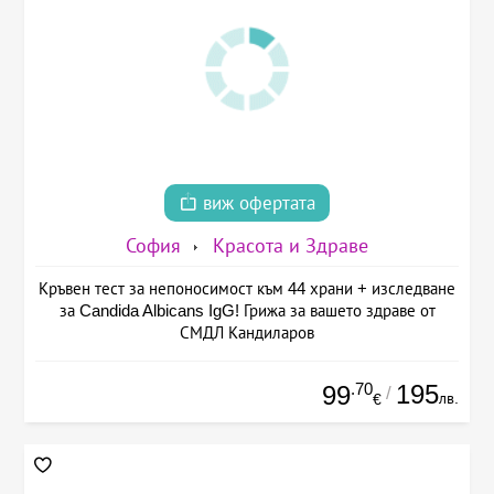
виж офертата
София
Красота и Здраве
Кръвен тест за непоносимост към 44 храни + изследване
за Candida Albicans IgG! Грижа за вашето здраве от
СМДЛ Кандиларов
.70
195
99
/
лв.
€