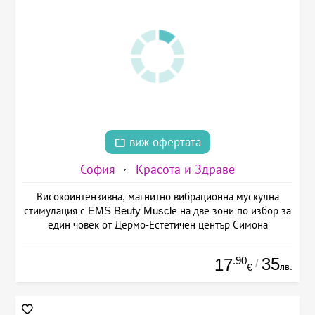
виж офертата
София
Красота и Здраве
Високоинтензивна, магнитно вибрационна мускулна
стимулация с EMS Beuty Musclе на две зони по избор за
един човек от Дермо-Естетичен център Симона
.90
35
17
/
лв.
€