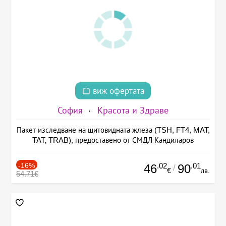
виж офертата
София
Красота и Здраве
Пакет изследване на щитовидната жлеза (TSH, FT4, MAT,
TAT, TRAB), предоставено от СМДЛ Кандиларов
-16%
.02
.01
46
90
/
€
лв.
54.71€