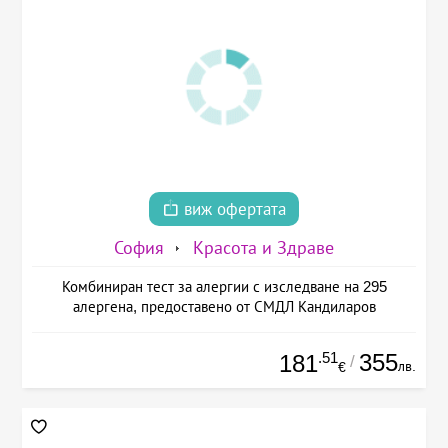
виж офертата
София
Красота и Здраве
Комбиниран тест за алергии с изследване на 295
алергена, предоставено от СМДЛ Кандиларов
.51
355
181
/
лв.
€