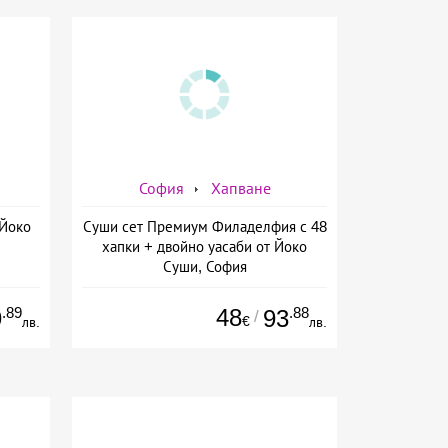
София
Хапване
 Йоко
Суши сет Премиум Филаделфия с 48
хапки + двойно уасаби от Йоко
Суши, София
.89
48
.88
9
93
/
€
лв.
лв.