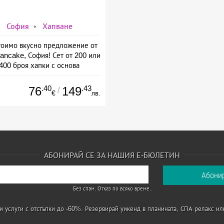
София
Хапване
оимо вкусно предложение от
ancake, София! Сет от 200 или
400 броя хапки с основа
пълнозърнесто хлебче.
.40
.43
76
149
/
€
лв.
АБОНИРАЙ СЕ ЗА НАШИЯ Е-БЮЛЕТИН
Без спам. Отказ по всяко време.
 услуги с отстъпки до -60%. Резервирай уикенд в планината, СПА релакс ил