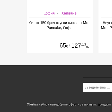
София
Хапване
Сет от 150 броя вкусни хапки от Mrs.
Неуст
Pancake, София
Mrs. P
65
.13
127
/
€
лв.
Ofertini
събира най-добрите оферти за почивки, продукти и