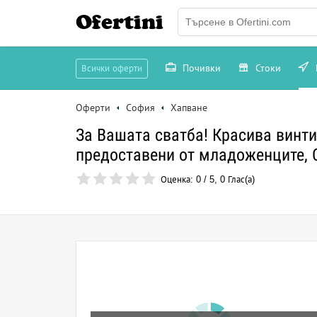
Ofertini
Почивки
Стоки
Всички оферти
Оферти
София
Хапване
За Вашата сватба! Красива винти
предоставени от младоженците
Оценка:
0
/
5
,
0
Глас(а)