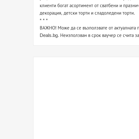
клиенти богат асортимент от сватбени и празни
декорация, детски торти и сладоледени торти.
* * *
ВАЖНО! Може да се възползвате от актуалната п
Deals.bg. Неизползван в срок ваучер се счита з