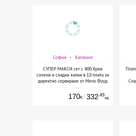
София
Хапване
СУПЕР МАКСИ сет с 400 броя
Плат
солени и сладки хапки в 13 плата за
директно сервиране от Мечо Фууд
Сла
кетъринг
170
.49
332
/
€
лв.