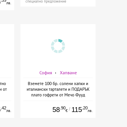
.59
6
специално предложение
лв.
София
Хапване
тно
Вземете 100 бр. солени хапки и
и от
италиански тарталети и ПОДАРЪК
плато гофрети от Мечо Фууд
Кетъринг
.42
.90
.20
5
58
115
/
лв.
€
лв.