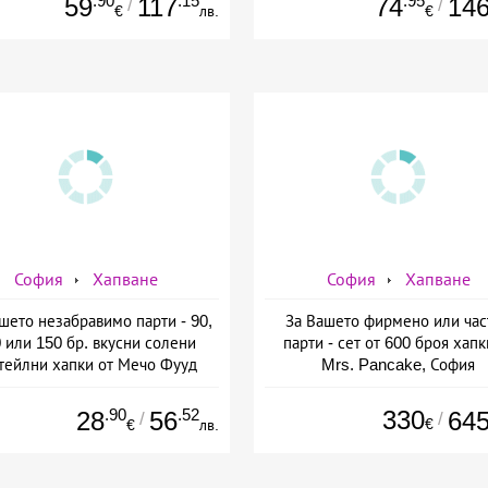
.90
.15
.95
59
117
74
14
/
/
€
лв.
€
София
Хапване
София
Хапване
шето незабравимо парти - 90,
За Вашето фирмено или час
 или 150 бр. вкусни солени
парти - сет от 600 броя хапк
тейлни хапки от Мечо Фууд
Mrs. Pancake, София
&amp; Кетъринг
.90
.52
330
28
56
64
/
/
€
€
лв.