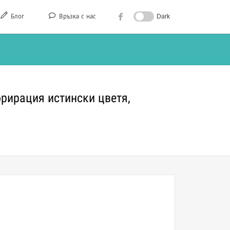
Блог
Връзка с нас
Dark
орирация истински цветя,