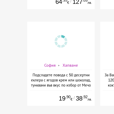
.95
.03
64
127
/
€
лв.
София
Хапване
Подсладете повода с 50 десертни
За Ва
еклера с ягодов крем или шоколад,
120
тунквани във вкус по избор от Мечо
кок
Фууд Кетъринг
.90
.92
19
38
/
€
лв.