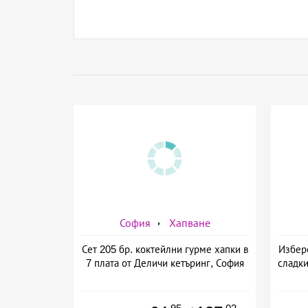
София
Хапване
Сет 205 бр. коктейлни гурме хапки в
Избере
7 плата от Деличи кетъринг, София
сладки