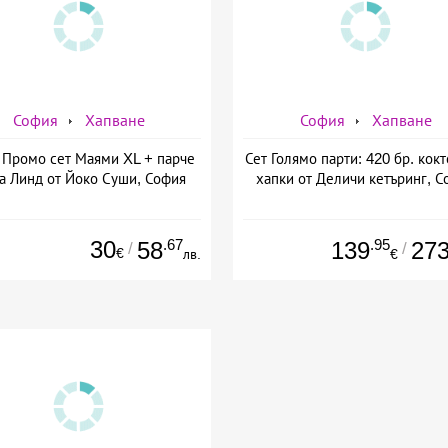
София
Хапване
София
Хапване
Промо сет Маями XL + парче
Сет Голямо парти: 420 бр. кок
а Линд от Йоко Суши, София
хапки от Деличи кетъринг, С
30
.67
.95
58
139
27
/
/
€
лв.
€