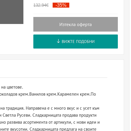
132.94
€
-35%
Изтекла оферта
ВИЖТЕ ПОДОБНИ
 на цветове.
 Шоколадов крем.Ванилов крем.Карамелен крем.По
а традиция. Направена е с много вкус и с усет към
и Светла Русеви. Сладкарницата продава продукти
но развива асортимента от артикули, с нови идеи и
ните вкусотии. Сладкарницата предлага на своите