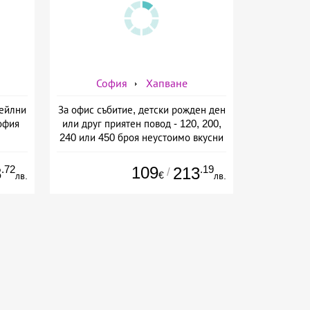
София
Хапване
тейлни
За офис събитие, детски рожден ден
офия
или друг приятен повод - 120, 200,
240 или 450 броя неустоимо вкусни
сладки и солени хапки от Mrs.
Pancake, София
.72
109
.19
3
213
/
€
лв.
лв.