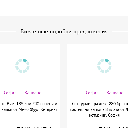
Вижте още подобни предложения
София
Хапване
София
Хапване
те Вие: 135 или 240 солени и
Сет Гурме празник: 230 бр. с
 хапки от Мечо Фууд Кетъринг
коктейлни хапки в 8 плата от 
кетъринг, София