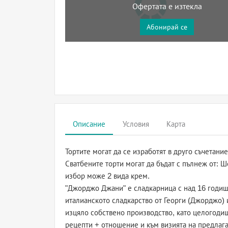
Офертата е изтекла
Абонирай се
Описание
Условия
Карта
Тортите могат да се изработят в друго съчетание
Сватбените торти могат да бъдат с пълнеж от:
избор може 2 вида крем.
"Джорджо Джани" е сладкарница с над 16 годишн
италианското сладкарство от Георги (Джорджо) 
изцяло собствено производство, като целогодиш
рецепти + отношение и към визията на предлага