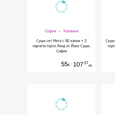
София
Хапване
Суши сет Мега с 50 хапки + 2
Суши 
парчета торта Линд от Йоко Суши,
торт
София
55
.57
107
/
€
лв.