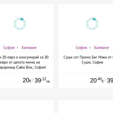
София
Хапване
София
Хапване
и 20 евро и консумирай за 30
Суши сет Промо Биг Маки от
евро от цялото меню на
Суши, София
дкарница Cake Box, София!
20
.12
.40
39
20
3
/
/
€
лв.
€