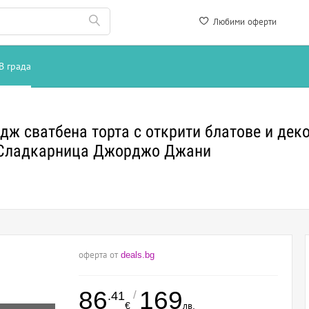
Любими оферти
В града
дж сватбена торта с открити блатове и дек
, Сладкарница Джорджо Джани
оферта от
deals.bg
86
169
/
.41
€
лв.