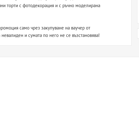
чни торти с фотодекорация и с ръчно моделирана
ромоция само чрез закупуване на ваучер от
а невалиден и сумата по него не се възстановява!