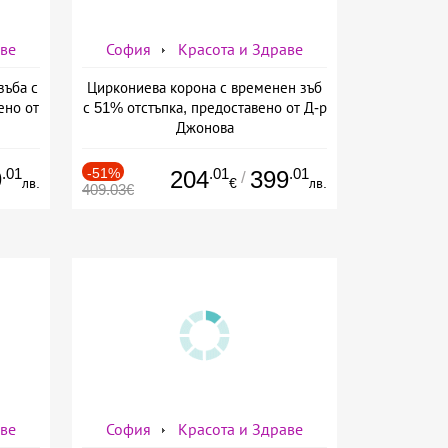
аве
София
Красота и Здраве
зъба с
Циркониева корона с временен зъб
ено от
с 51% отстъпка, предоставено от Д-р
Джонова
.01
-51%
.01
.01
9
204
399
/
лв.
€
лв.
409.03€
аве
София
Красота и Здраве