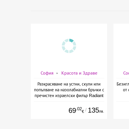
София
Красота и Здраве
Со
Разкрасяване на устни, скули или
Безигл
попълване на назолабиални бръчки с
от 
пречистен израелски филър Radiant
от Дермо-Естетичен център Симона
.02
135
69
/
лв.
€