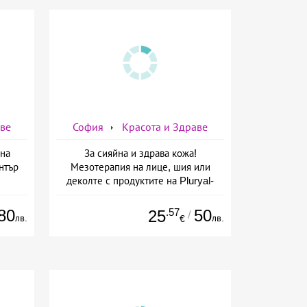
аве
София
Красота и Здраве
на
За сияйна и здрава кожа!
нтър
Мезотерапия на лице, шия или
деколте с продуктите на Pluryal-
mesoline/Refresh/ от Дермо-
Естетичен център Симона
80
.57
50
25
/
лв.
лв.
€