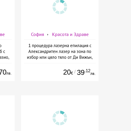
аве
София
Красота и Здраве
о
1 процедура лазерна епилация с
б с
Александритен лазер на зона по
азио,
избор или цяло тяло от Ди Вижън,
ермо-
София
а
70
20
.12
39
/
лв.
€
лв.