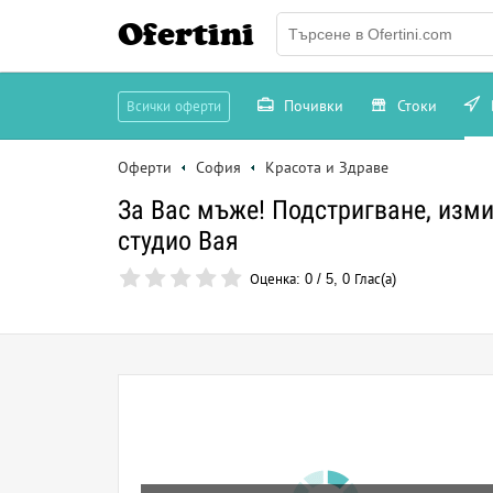
Ofertini
Почивки
Стоки
Всички оферти
Оферти
София
Красота и Здраве
За Вас мъже! Подстригване, изм
студио Вая
Оценка:
0
/
5
,
0
Глас(а)