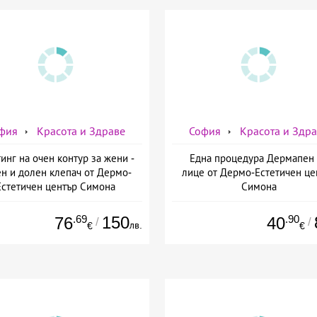
фия
Красота и Здраве
София
Красота и Здр
инг на очен контур за жени -
Една процедура Дермапен 
ен и долен клепач от Дермо-
лице от Дермо-Естетичен це
Естетичен център Симона
Симона
.69
150
.90
76
40
/
/
лв.
€
€