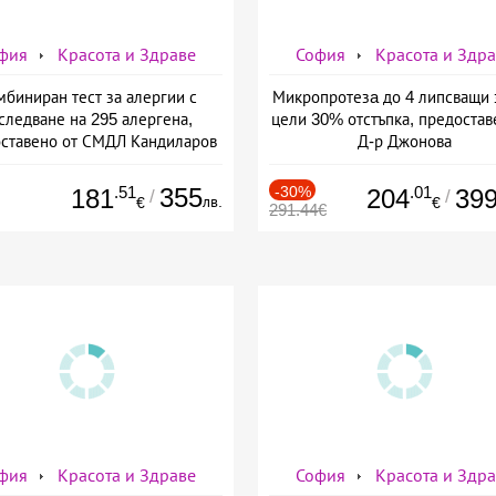
фия
Красота и Здраве
София
Красота и Здр
мбиниран тест за алергии с
Микропротезa до 4 липсващи 
следване на 295 алергена,
цели 30% отстъпка, предостав
ставено от СМДЛ Кандиларов
Д-р Джонова
.51
355
-30%
.01
181
204
39
/
/
лв.
€
€
291.44€
фия
Красота и Здраве
София
Красота и Здр