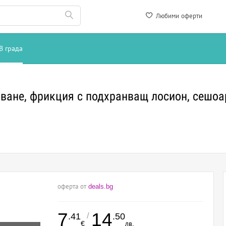
Любими оферти
В града
иване, фрикция с подхранващ лосион, сешоа
оферта от
deals.bg
7
14
/
.41
.50
€
лв.