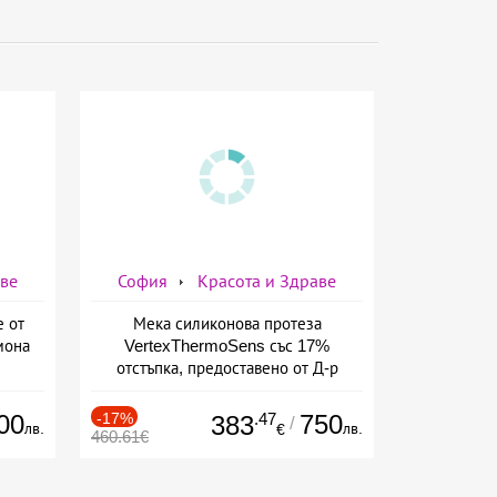
аве
София
Красота и Здраве
е от
Мека силиконова протеза
мона
VertexThermoSens със 17%
отстъпка, предоставено от Д-р
Джонова
00
-17%
.47
750
383
/
лв.
лв.
€
460.61€