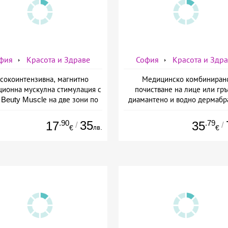
фия
Красота и Здраве
София
Красота и Здр
сокоинтензивна, магнитно
Медицинско комбиниран
ционна мускулна стимулация с
почистване на лице или гръ
Beuty Musclе на две зони по
диамантено и водно дермабр
ор за един човек от Дермо-
плюс биохимичен пилинг от Д
Естетичен център Симона
Естетичен център Симон
.90
35
.79
17
35
/
/
лв.
€
€