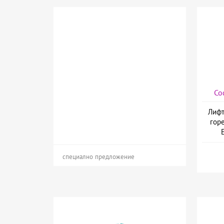
Со
Лифт
гор
специално предложение