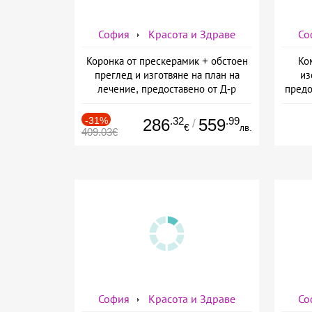
София
Красота и Здраве
Со
Коронка от прескерамик + обстоен
Ко
преглед и изготвяне на план на
из
лечение, предоставено от Д-р
предо
Джонова
-31%
.32
.99
286
559
/
€
лв.
409.03€
София
Красота и Здраве
Со