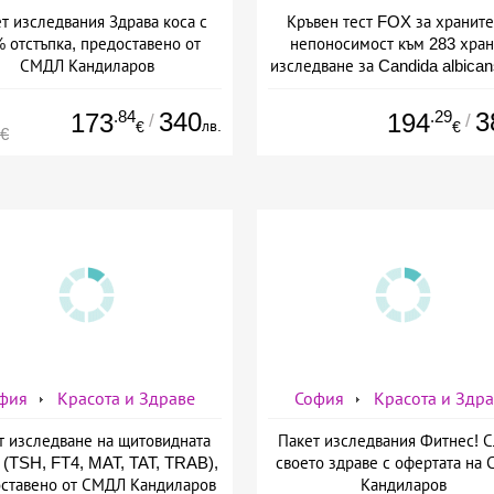
т изследвания Здрава коса с
Кръвен тест FOX за хранит
 отстъпка, предоставено от
непоносимост към 283 хран
СМДЛ Кандиларов
изследване за Candida albican
предоставено от СМДЛ Канди
.84
340
.29
3
173
194
/
/
лв.
€
€
0€
фия
Красота и Здраве
София
Красота и Здр
т изследване на щитовидната
Пакет изследвания Фитнес! 
 (TSH, FT4, MAT, TAT, TRAB),
своето здраве с офертата на
ставено от СМДЛ Кандиларов
Кандиларов