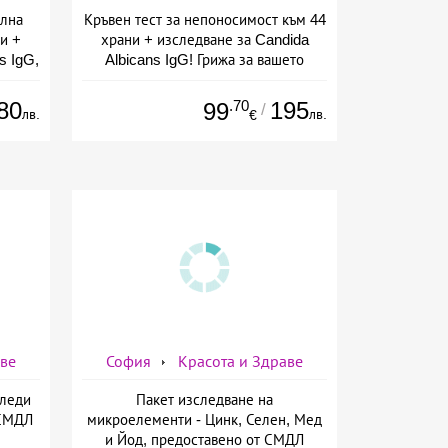
елна
Кръвен тест за непоносимост към 44
и +
храни + изследване за Candida
s IgG,
Albicans IgG! Грижа за вашето
ларов
здраве от СМДЛ Кандиларов
80
.70
195
99
/
лв.
лв.
€
аве
София
Красота и Здраве
Следи
Пакет изследване на
 СМДЛ
микроелементи - Цинк, Селен, Мед
и Йод, предоставено от СМДЛ