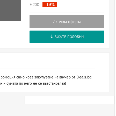
9.20
€
-19%
Изтекла оферта
ВИЖТЕ ПОДОБНИ
ромоция само чрез закупуване на ваучер от Deals.bg.
н и сумата по него не се възстановява!