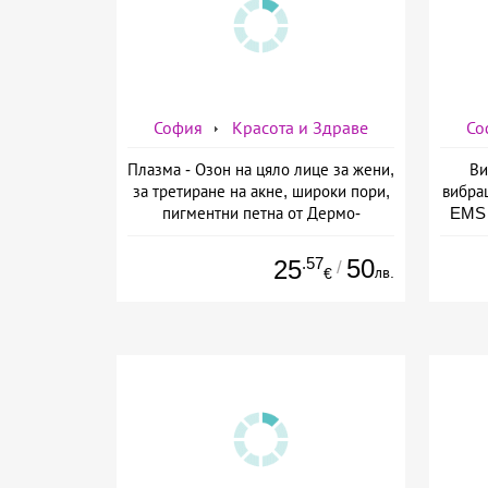
София
Красота и Здраве
Со
Плазма - Озон на цяло лице за жени,
Ви
за третиране на акне, широки пори,
вибра
пигментни петна от Дермо-
EMS 
Естетичен център Симона
изб
.57
50
25
/
лв.
€