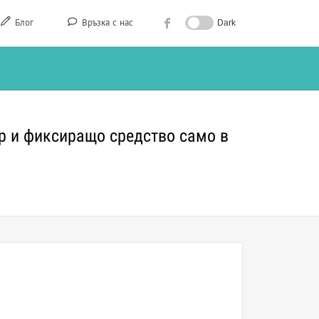
Блог
Връзка с нас
Dark
р и фиксиращо средство само в