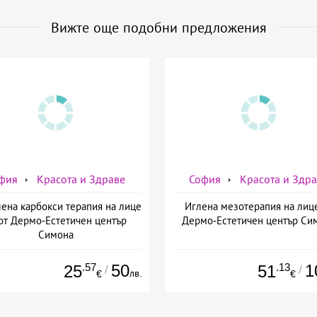
Вижте още подобни предложения
фия
Красота и Здраве
София
Красота и Здр
ена карбокси терапия на лице
Иглена мезотерапия на лиц
от Дермо-Естетичен център
Дермо-Естетичен център Си
Симона
.57
50
.13
1
25
51
/
/
лв.
€
€