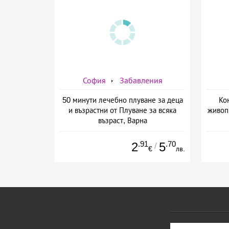
София
Забавления
50 минути лечебно плуване за деца
Ко
и възрастни от Плуване за всяка
живоп
възраст, Варна
.91
.70
2
5
/
€
лв.