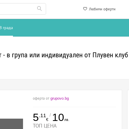
Любими оферти
В града
т - в група или индивидуален от Плувен клу
оферта от
grupovo.bg
5
10
/
.11
€
лв.
ТОП ЦЕНА