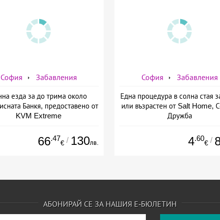
София
Забавления
София
Забавления
нна езда за до трима около
Една процедура в солна стая з
исната Банкя, предоставено от
или възрастен от Salt Home, 
KVM Extreme
Дружба
.47
130
.60
66
4
/
/
лв.
€
€
АБОНИРАЙ СЕ ЗА НАШИЯ Е-БЮЛЕТИН