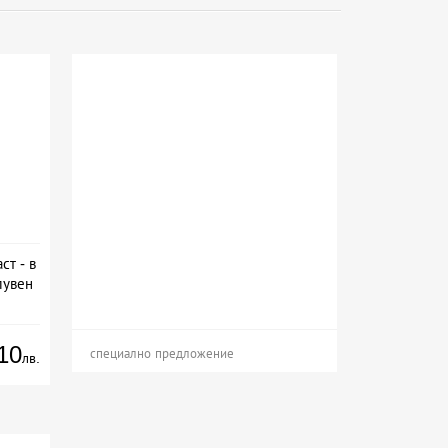
ст - в
лувен
10
специално предложение
лв.