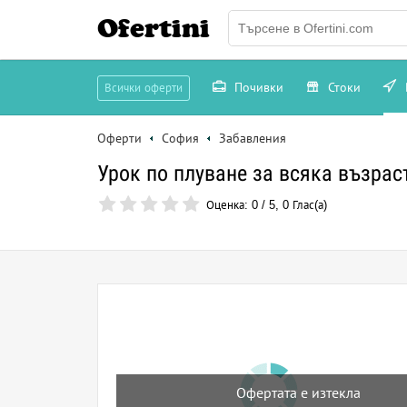
Ofertini
Почивки
Стоки
Всички оферти
Оферти
София
Забавления
Урок по плуване за всяка възрас
Оценка:
0
/
5
,
0
Глас(а)
Офертата е изтекла