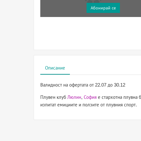
Абонирай се
Описание
Валидност на офертата
от 22.07 до 30.12
Плувен клуб
Люлин
,
София
е стархотна плувна б
изпитат емициите и ползите от плувния спорт.