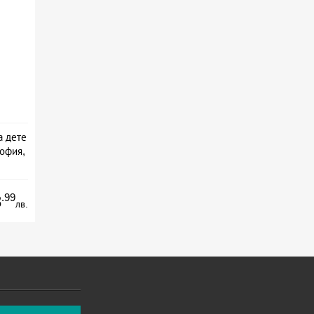
а дете
София,
.99
8
лв.