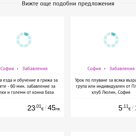
Вижте още подобни предложения
София
Забавления
София
Забавления
а езда и обучение в грижа за
Урок по плуване за всяка възра
ете - 60 мин. забавление за
група или индивидуален от П
лки и големи от конна база
клуб Люлин, София
Ласкар, София
.01
45
.11
23
5
/
/
лв.
€
€