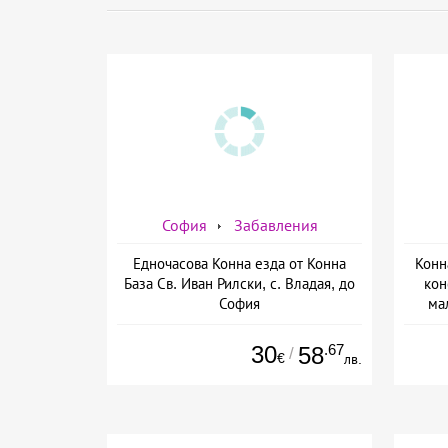
София
Забавления
Едночасова Конна езда от Конна
Конн
База Св. Иван Рилски, с. Владая, до
кон
София
ма
30
.67
58
/
€
лв.