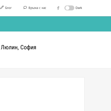
Блог
Връзка с нас
Dark
б Люлин, София