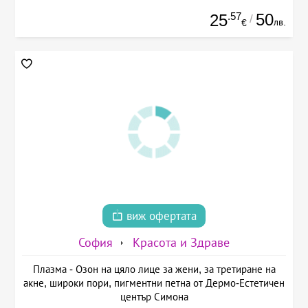
.57
50
25
/
лв.
€
виж офертата
София
Красота и Здраве
Плазма - Озон на цяло лице за жени, за третиране на
акне, широки пори, пигментни петна от Дермо-Естетичен
център Симона