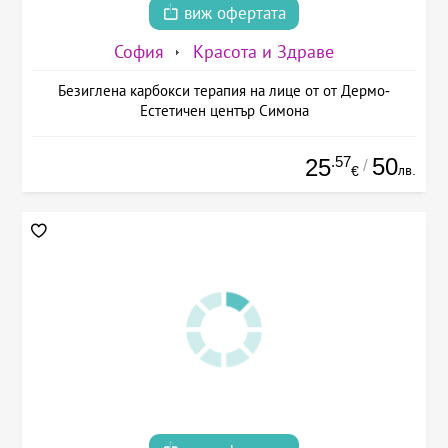
виж офертата
София
Красота и Здраве
Безиглена карбокси терапия на лице от от Дермо-
Естетичен център Симона
.57
50
25
/
лв.
€