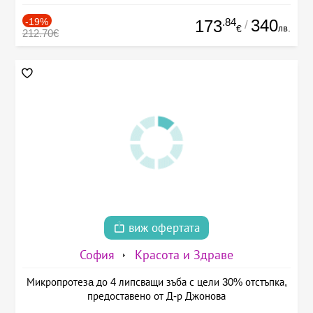
-19%
.84
340
173
/
лв.
€
212.70€
виж офертата
София
Красота и Здраве
Микропротезa до 4 липсващи зъба с цели 30% отстъпка,
предоставено от Д-р Джонова