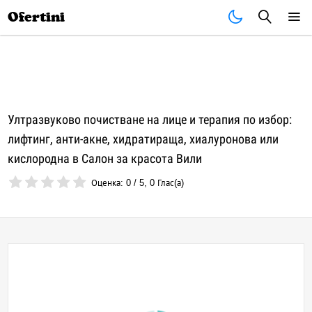
Почивки
Стоки
В града
Всички оферти
Ofertini
Ултразвуково почистване на лице и терапия по избор:
лифтинг, анти-акне, хидратираща, хиалуронова или
кислородна в Салон за красота Вили
Оценка:
0
/
5
,
0
Глас(а)