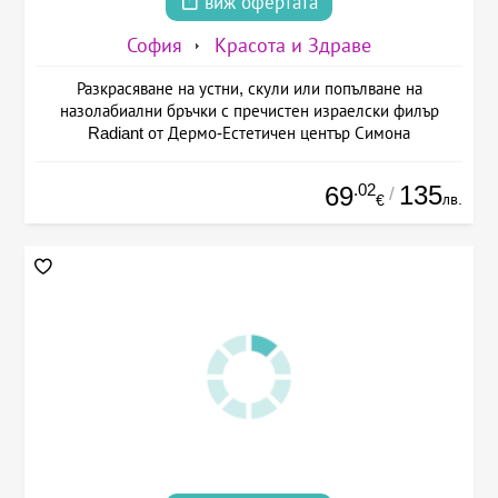
виж офертата
София
Красота и Здраве
Разкрасяване на устни, скули или попълване на
назолабиални бръчки с пречистен израелски филър
Radiant от Дермо-Естетичен център Симона
.02
135
69
/
лв.
€