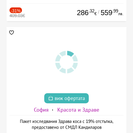
-31%
.32
.99
286
559
/
€
лв.
409.03€
виж офертата
София
Красота и Здраве
Пакет изследвания Здрава коса с 19% отстъпка,
предоставено от СМДЛ Кандиларов