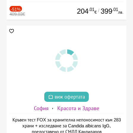
-51%
.01
.01
204
399
/
€
лв.
409.03€
виж офертата
София
Красота и Здраве
Кръвен тест FOX за хранителна непоносимост към 283
храни + изследване за Candida albicans IgG,
предоставено от СМДЛ Кандиларов