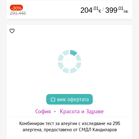
-30%
.01
.01
204
399
/
€
лв.
291.44€
виж офертата
София
Красота и Здраве
Комбиниран тест за алергии с изследване на 295
алергена, предоставено от СМДЛ Кандиларов