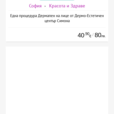
София
Красота и Здраве
Една процедура Дермапен на лице от Дермо-Естетичен
център Симона
.90
80
40
/
лв.
€