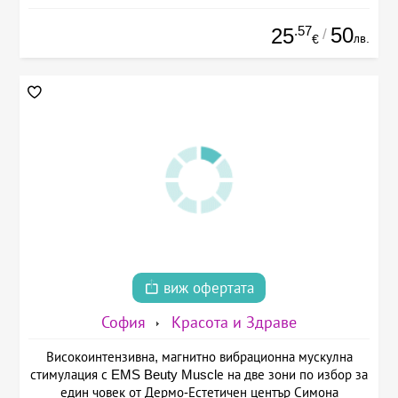
.57
50
25
/
лв.
€
виж офертата
София
Красота и Здраве
Високоинтензивна, магнитно вибрационна мускулна
стимулация с EMS Beuty Musclе на две зони по избор за
един човек от Дермо-Естетичен център Симона