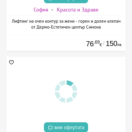
София
Красота и Здраве
Лифтинг на очен контур за жени - горен и долен клепач
от Дермо-Естетичен център Симона
.69
150
76
/
лв.
€
виж офертата