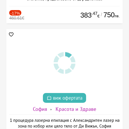
-17%
.47
750
383
/
лв.
€
460.61€
виж офертата
София
Красота и Здраве
1 процедура лазерна епилация с Александритен лазер на
зона по избор или цяло тяло от Ди Вижън, София