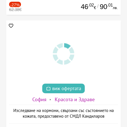
-27%
.02
.01
46
90
/
€
лв.
62.38€
виж офертата
София
Красота и Здраве
Изследване на хормони, свързани със състоянието на
кожата, предоставено от СМДЛ Кандиларов