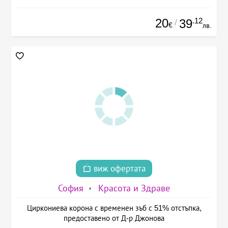
20
.12
39
/
€
лв.
виж офертата
София
Красота и Здраве
Циркониева корона с временен зъб с 51% отстъпка,
предоставено от Д-р Джонова