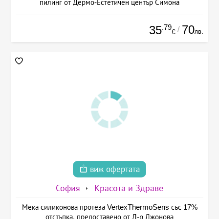
пилинг от Дермо-Естетичен център Симона
.79
70
35
/
лв.
€
виж офертата
София
Красота и Здраве
Мека силиконова протеза VertexThermoSens със 17%
отстъпка, предоставено от Д-р Джонова