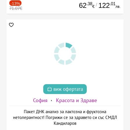
-13%
.38
.01
62
122
/
€
лв.
71.07€
виж офертата
София
Красота и Здраве
Пакет ДНК анализ за лактозна и фруктозна
нетолерантност! Погрижи се за здравето си със СМДЛ
Кандиларов