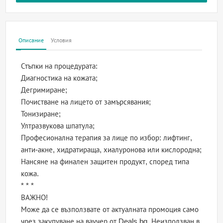
Описание
Условия
Стъпки на процедурата:
Диагностика на кожата;
Дегримиране;
Почистване на лицето от замърсявания;
Тонизиране;
Ултразвукова шпатула;
Професионална терапия за лице по избор: лифтинг,
анти-акне, хидратираща, хиалуронова или кислородна;
Нансяне на финален защитен продукт, според типа
кожа.
* * *
ВАЖНО!
Може да се възползвате от актуалната промоция само
чрез закупуване на ваучер от Deals.bg. Неизползван в