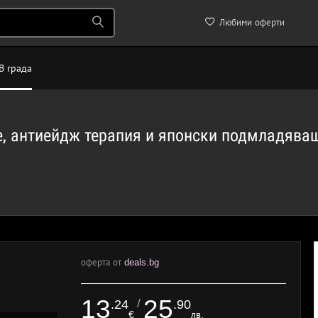
Любими оферти
В града
е, антиейдж терапия и японски подмладяващ
оферта от
deals.bg
13
25
/
.24
.90
€
лв.