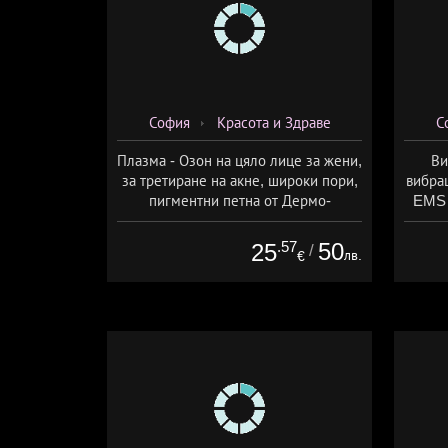
София
Красота и Здраве
С
Плазма - Озон на цяло лице за жени,
Ви
за третиране на акне, широки пори,
вибра
пигментни петна от Дермо-
EMS 
Естетичен център Симона
изб
.57
50
25
/
лв.
€