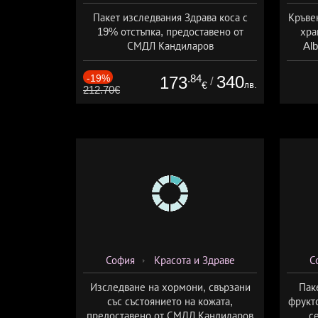
Пакет изследвания Здрава коса с
Кръве
19% отстъпка, предоставено от
хра
СМДЛ Кандиларов
Alb
зд
-19%
.84
340
173
/
лв.
€
212.70€
София
Красота и Здраве
С
Изследване на хормони, свързани
Пак
със състоянието на кожата,
фрукт
предоставено от СМДЛ Кандиларов
с