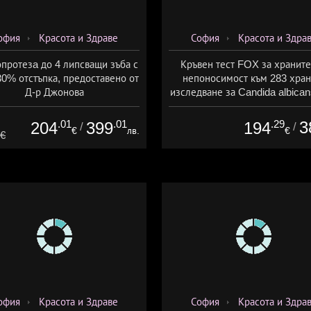
офия
Красота и Здраве
София
Красота и Здра
протезa до 4 липсващи зъба с
Кръвен тест FOX за хранит
30% отстъпка, предоставено от
непоносимост към 283 хран
Д-р Джонова
изследване за Candida albican
предоставено от СМДЛ Канди
.01
.01
.29
3
204
399
194
/
/
€
лв.
€
4€
офия
Красота и Здраве
София
Красота и Здра