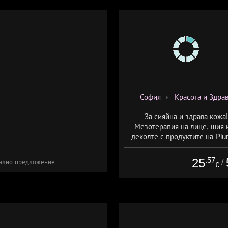
София
Красота и Здра
За сияйна и здрава кожа!
Мезотерапия на лице, шия 
деколте с продуктите на Plur
mesoline/Refresh/ от Дерм
Естетичен център Симон
.57
25
/
ално предложение
€