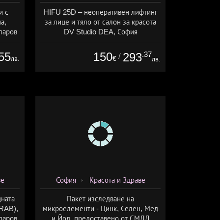
и с
HIFU 25D – неоперативен лифтинг
а,
за лице и тяло от салон за красота
ларов
DV Studio DEA, София
55
150
.37
293
/
лв.
€
лв.
ве
София
Красота и Здраве
дната
Пакет изследване на
TRAB),
микроелементи - Цинк, Селен, Мед
ларов
и Йод, предоставено от СМДЛ