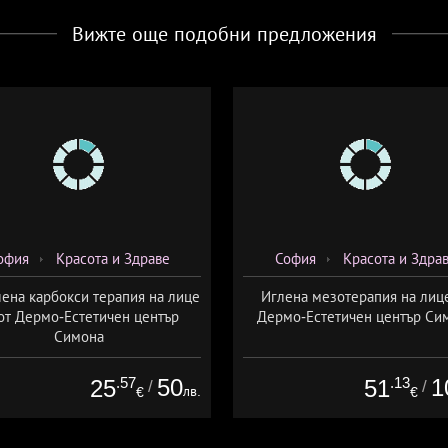
Вижте още подобни предложения
офия
Красота и Здраве
София
Красота и Здра
ена карбокси терапия на лице
Иглена мезотерапия на лиц
от Дермо-Естетичен център
Дермо-Естетичен център Си
Симона
.57
50
.13
1
25
51
/
/
лв.
€
€