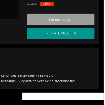
20.45
€
-35%
Изтекла оферта
ВИЖТЕ ПОДОБНИ
 само чрез закупуване на ваучер от
а невалиден и сумата по него не се възстановява!