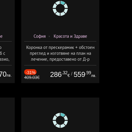
ве
София
Красота и Здраве
о
Коронка от прескерамик + обстоен
б с
преглед и изготвяне на план на
азио,
лечение, предоставено от Д-р
ермо-
Джонова
а
70
-31%
.32
.99
286
559
/
лв.
€
лв.
409.03€