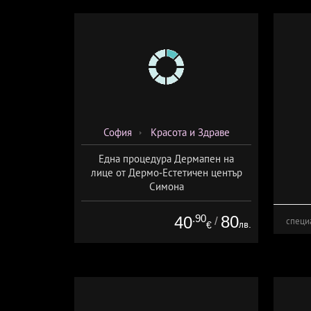
София
Красота и Здраве
Една процедура Дермапен на
лице от Дермо-Естетичен център
Симона
.90
80
40
/
специ
лв.
€