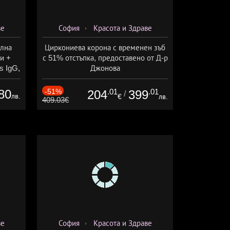
ве
София
Красота и Здраве
елна
Циркониева корона с временен зъб
и +
с 51% отстъпка, предоставено от Д-р
s IgG,
Джонова
ларов
80
-51%
.01
.01
204
399
/
лв.
€
лв.
409.03€
ве
София
Красота и Здраве