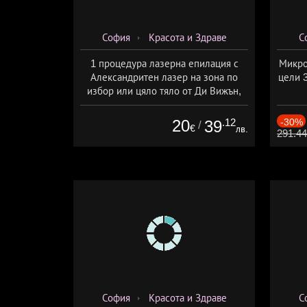
София
Красота и Здраве
С
1 процедура лазерна епилация с
Микро
Александритен лазер на зона по
цели 
избор или цяло тяло от Ди Вижън,
София
20
.12
-30%
39
/
€
лв.
291.4
София
Красота и Здраве
С