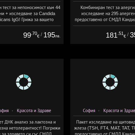
н тест за непоносимост към 44
Комбиниран тест за алерги
ни + изследване за Candida
изследване на 295 алерген
icans IgG! Грижа за вашето
предоставено от СМДЛ Канди
раве от СМДЛ Кандиларов
.70
195
.51
3
99
181
/
/
лв.
€
€
офия
Красота и Здраве
София
Красота и Здра
ет ДНК анализ за лактозна и
Пакет изследване на щитови
озна нетолерантност! Погрижи
жлеза (TSH, FT4, MAT, TAT, 
е за здравето си със СМДЛ
предоставено от СМДЛ Канди