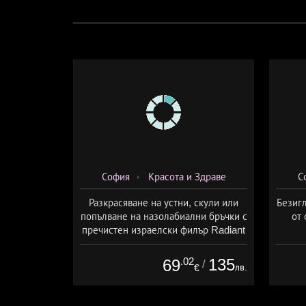
София
Красота и Здраве
С
Разкрасяване на устни, скули или
Безигл
попълване на назолабиални бръчки с
от 
пречистен израелски филър Radiant
от Дермо-Естетичен център Симона
.02
135
69
/
лв.
€