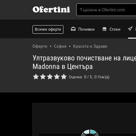
Ofertini
Почивки
Стоки
Всички оферти
Оферти
София
Красота и Здраве
Ултразвуково почистване на лиц
Madonna в Центъра
Оценка:
0
/
5
,
0
Глас(а)