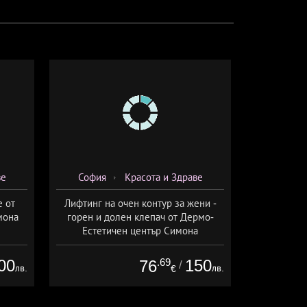
ве
София
Красота и Здраве
е от
Лифтинг на очен контур за жени -
мона
горен и долен клепач от Дермо-
Естетичен център Симона
00
.69
150
76
/
лв.
лв.
€