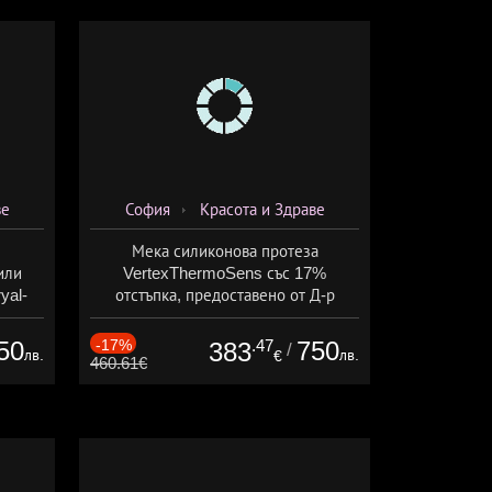
ве
София
Красота и Здраве
Мека силиконова протеза
или
VertexThermoSens със 17%
yal-
отстъпка, предоставено от Д-р
о-
Джонова
а
50
-17%
.47
750
383
/
лв.
лв.
€
460.61€