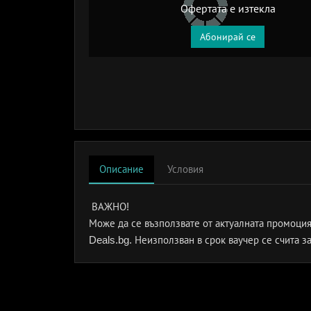
Офертата е изтекла
Абонирай се
Описание
Условия
ВАЖНО!
Може да се възползвате от актуалната промоция
Deals.bg. Неизползван в срок ваучер се счита з