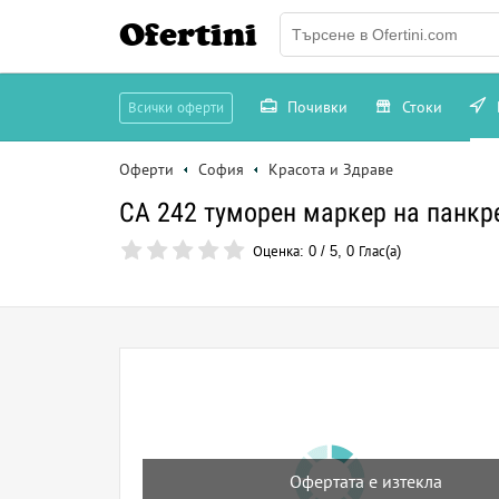
Ofertini
Почивки
Стоки
Всички оферти
Оферти
София
Красота и Здраве
CA 242 туморен маркер на панк
Оценка:
0
/
5
,
0
Глас(а)
Офертата е изтекла