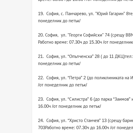
19. София, с. Панчарево, ул. "Юрий Гагарин" 8те
понеделник до петък/
20. София, ул. "Георги Софийски" 74 (срещу ВВМ
Работно време: 07.30ч до 15.30ч /от понеделник
21. София, ул. “Опълченска” 28 ( до 11 ДКЦ)тел:
понеделник до петък/
22. София, ул. “Петра” 2 (до поликлиниката на 
/от понеделник до петък/
23. София, ул. “Силистра” 6 (до парка “Заимов”
16.00ч /от понеделник до петък/
24. София, ул. “Христо Станчев” 13 (срещу бари
703Работно време: 07.30ч до 16.00ч /от понедел