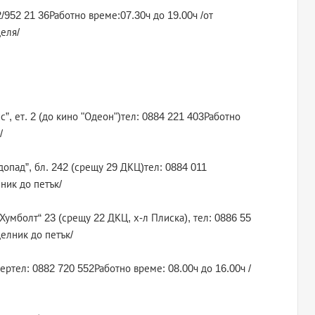
2/952 21 36Работно време:07.30ч до 19.00ч /от
деля/
”, ет. 2 (до кино "Одеон")тел: 0884 221 403Работно
/
одопад”, бл. 242 (срещу 29 ДКЦ)тел: 0884 011
ник до петък/
 Хумболт“ 23 (срещу 22 ДКЦ, х-л Плиска), тел: 0886 55
делник до петък/
тертел: 0882 720 552Работно време: 08.00ч до 16.00ч /