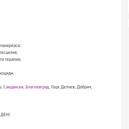
 панкреаса;
ексцизия;
та терапия;
коциди.
о,
Сандански
,
Благоевград
, Гоце Делчев, Добрич,
 ДЕН!