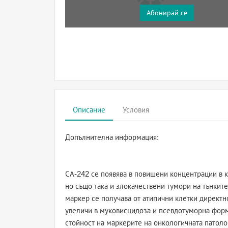
Абонирай се
Описание
Условия
Допълнителна информация:
СА-242 се появява в повишени концентрации в кр
но също така и злокачествени тумори на тънките
маркер се получава от атипични клетки директн
увеличи в муковисцидоза и псевдотуморна форм
стойност на маркерите на онкологичната патоло