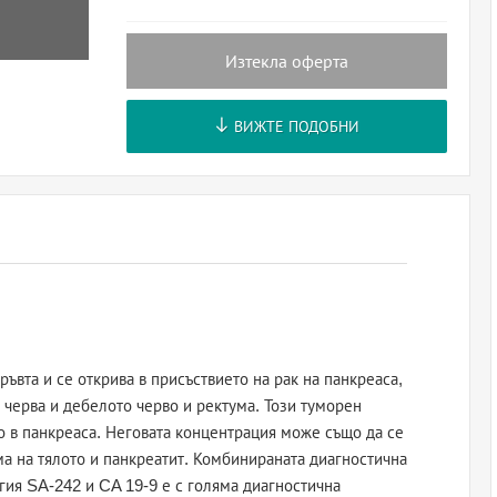
Изтекла оферта
ВИЖТЕ ПОДОБНИ
ъвта и се открива в присъствието на рак на панкреаса,
 черва и дебелото черво и ректума. Този туморен
о в панкреаса. Неговата концентрация може също да се
а на тялото и панкреатит. Комбинираната диагностична
гия SA-242 и CA 19-9 е с голяма диагностична