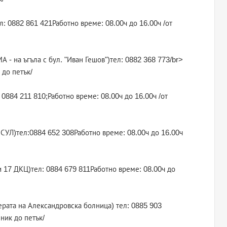
л: 0882 861 421Работно време: 08.00ч до 16.00ч /от
А - на ъгъла с бул. "Иван Гешов")тел: 0882 368 773/br>
 до петък/
 0884 211 810;Работно време: 08.00ч до 16.00ч /от
ИСУЛ)тел:0884 652 308Работно време: 08.00ч до 16.00ч
 и 17 ДКЦ)тел: 0884 679 811Работно време: 08.00ч до
ерата на Александровска болница) тел: 0885 903
ник до петък/