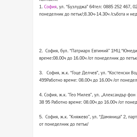
1.
София
, ул. “Бузлуджа” 64тел: 0885 252 467, 0
понеделник до петък/;8.30ч-14.30ч /събота и не
2. София, бул. “Патриарх Евтимий" 1МЦ “Юмедис
време:08.00ч до 16.00ч /от понеделник до петък
3. София, ж.к. “Гоце Делчев”, ул. “Костенски В
499Работно време: 08.00ч до 16.00ч /от понедел
4. София, ж.к. "Гео Милев", ул. „Александър фон
38 95 Работно време: 08.00ч до 16.00ч /от поне
5. София, ж.к. "Княжево", ул. “Дамяница” 2, пар
от понеделник до петък/