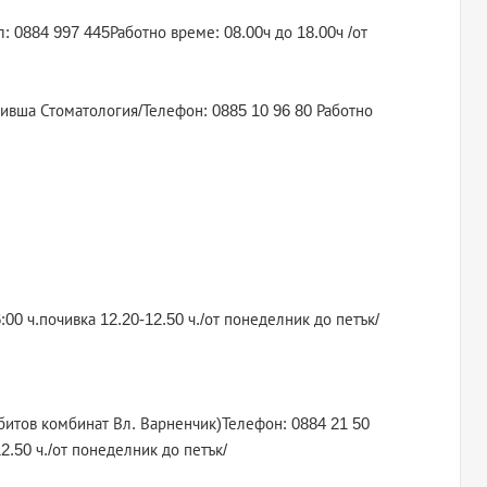
ел: 0884 997 445Работно време: 08.00ч до 18.00ч /от
 /бивша Стоматология/Телефон: 0885 10 96 80 Работно
:00 ч.почивка 12.20-12.50 ч./от понеделник до петък/
р битов комбинат Вл. Варненчик)Телефон: 0884 21 50
2.50 ч./от понеделник до петък/