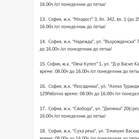
16.00ч /от понеделник до петък/
13. София, ж.к. “Младост” 3, бл. 342, вх. 1 (до
16.00ч /от понеделник до петък/
14. София, ж.к. “Надежда”, ул. ”Възрожденска” 
до 16.00ч /от понеделник до петък/
15. София, ж.к. “Овча Купел″ 1, ул. “Д-р Васил 
време: 08.00ч до 16.00ч /от понеделник до петъ
16. София, ж.к. “Разсадника”, ул. “Алеко Туранд
129Работно време: 08.00ч до 16.00ч /от понедел
17. София, ж.к. “Свобода”, ул. ”Дилянка” 20(ср
16.00ч /от понеделник до петък/
18. София, ж.к. “Суха река”, ул. "Емануил Васк
време: 08.00ч до 16.00ч /от понеделник до петъ