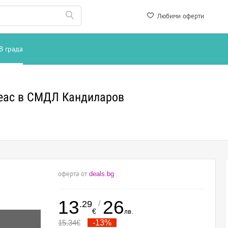
Любими оферти
В града
реас в СМДЛ Кандиларов
оферта от
deals.bg
13
26
/
.29
€
лв.
15.34
€
-13%