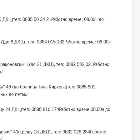
 25 ДКЦ)тел: 0885 50 34 21Работно време: 08.00ч до
77(до 8 ДКЦ), тел: 0884 015 182Работно време: 08.00ч
Караконовски” 1(до 21 ДКЦ), тел: 0882 592 021Работно
к/
жа” 49 (до болница Тина Киркова)тел: 0885 901
ник до петък/
ещу 24 ДКЦ)тел: 0888 816 174Работно време:08.00ч до
идович" 40(срещу 18 ДКЦ), тел: 0882 028 284Работно
к/