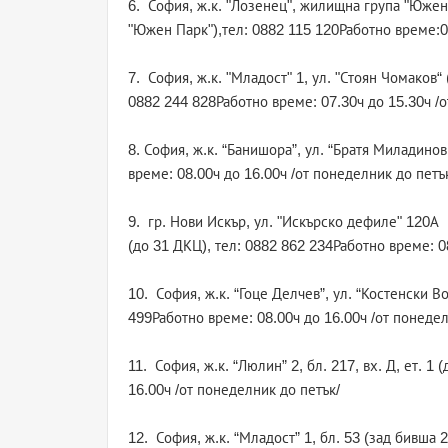
6. София, ж.к. "Лозенец", жилищна група "Южен 
"Южен Парк"),тел: 0882 115 120Работно време:09
7. София, ж.к. "Младост" 1, ул. "Стоян Чомаков
0882 244 828Работно време: 07.30ч до 15.30ч /о
8. София, ж.к. “Банишора”, ул. “Братя Миладино
време: 08.00ч до 16.00ч /от понеделник до петъ
9. гр. Нови Искър, ул. "Искърско дефиле" 120А
(до 31 ДКЦ), тел: 0882 862 234Работно време: 0
10. София, ж.к. “Гоце Делчев”, ул. “Костенски В
499Работно време: 08.00ч до 16.00ч /от понедел
11. София, ж.к. “Люлин” 2, бл. 217, вх. Д, ет. 
16.00ч /от понеделник до петък/
12. София, ж.к. “Младост” 1, бл. 53 (зад бивша