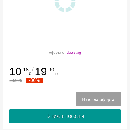
оферта от
deals.bg
10
19
/
.18
.90
€
лв.
50.62
€
-80%
Изтекла оферта
ВИЖТЕ ПОДОБНИ