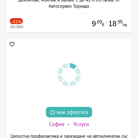
Автосервиз Торнадо
-41%
.69
.95
9
18
/
€
лв.
16.36€
виж офертата
София
Услуги
Цялостна профилактика и зареждане на автоклиматик със