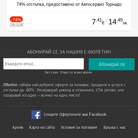
74% отстъпка, предоставено от Автосервиз Торнадо
-74%
.41
.49
7
14
/
€
лв.
28.12€
АБОНИРАЙ СЕ ЗА НАШИЯ Е-БЮЛЕТИН
Без спам. Отказ по всяко време.
Ofertini
събира най-добрите оферти за почивки, продукти и услуги с
отстъпки до -60%. Резервирай уикенд в планината, СПА релакс или
пазарувай изгодно – всичко на едно място!
Следете Офертините във Facebook
Архив
Карта на сайта
Условия за ползване
Връзка с нас