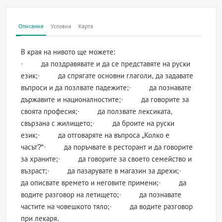
Описание
Условия
Карта
В края на нивото ще можете:
· да поздравявате и да се представяте на руски
език;· да спрягате основни глаголи, да задавате
въпроси и да позлвате падежите;· да познавате
държавите и националностите;· да говорите за
своята професия;· да ползвате лексиката,
свързана с жилището;· да броите на руски
език;· да отговаряте на въпроса „Колко е
часът?“· да поръчвате в ресторант и да говорите
за храните;· да говорите за своето семейство и
възраст;· да пазарувате в магазин за дрехи;·
да описвате времето и неговите примени;· да
водите разговор на летището;· да познавате
частите на човешкото тяло;· да водите разговор
при лекаря.