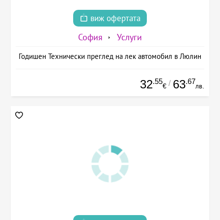
виж офертата
София
Услуги
Годишен Технически преглед на лек автомобил в Люлин
.55
.67
32
63
/
€
лв.