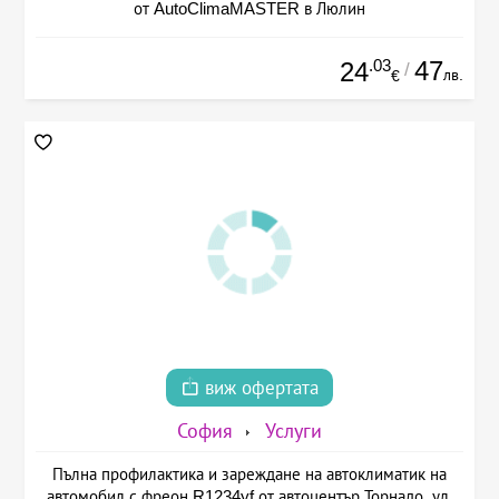
от AutoClimaMASTER в Люлин
.03
47
24
/
лв.
€
виж офертата
София
Услуги
Пълна профилактика и зареждане на автоклиматик на
автомобил с фреон R1234yf от автоцентър Торнадо, ул.