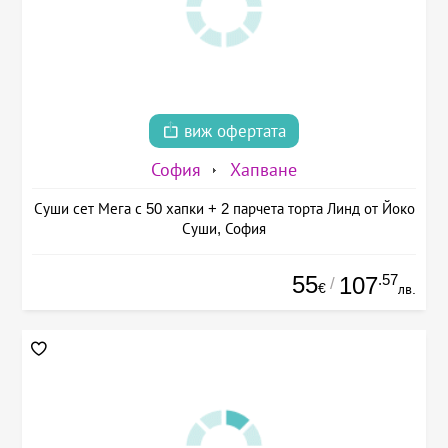
виж офертата
София
Хапване
Суши сет Мега с 50 хапки + 2 парчета торта Линд от Йоко
Суши, София
55
.57
107
/
€
лв.