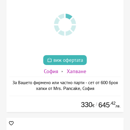
виж офертата
София
Хапване
За Вашето фирмено или частно парти - сет от 600 броя
хапки от Mrs. Pancake, София
330
.42
645
/
€
лв.