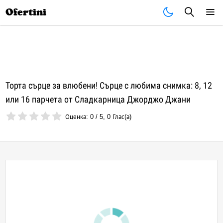
Почивки
Стоки
В града
Всички оферти
Ofertini
Торта сърце за влюбени! Сърце с любима снимка: 8, 12
или 16 парчета от Сладкарница Джорджо Джани
Оценка:
0
/
5
,
0
Глас(а)