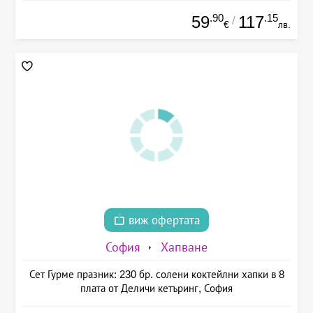
.90
.15
59
117
/
€
лв.
виж офертата
София
Хапване
Сет Гурме празник: 230 бр. солени коктейлни хапки в 8
плата от Деличи кетъринг, София