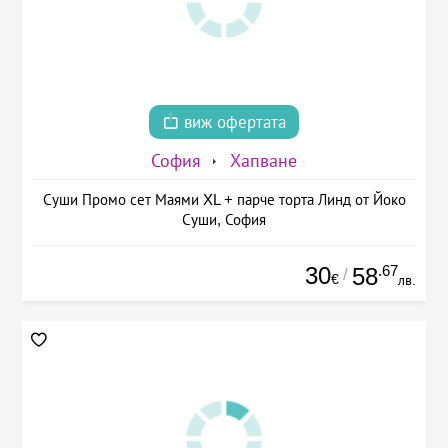
виж офертата
София
Хапване
Суши Промо сет Маями XL + парче торта Линд от Йоко
Суши, София
30
.67
58
/
€
лв.