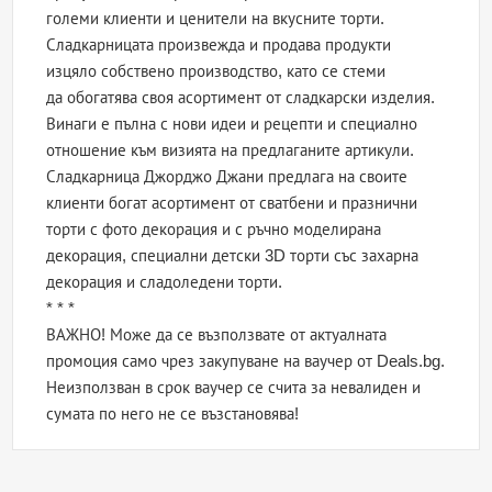
големи клиенти и ценители на вкусните торти.
Сладкарницата произвежда и продава продукти
изцяло собствено производство, като се стеми
да обогатява своя асортимент от сладкарски изделия.
Винаги е пълна с нови идеи и рецепти и специално
отношение към визията на предлаганите артикули.
Сладкарница Джорджо Джани предлага на своите
клиенти богат асортимент от сватбени и празнични
торти с фото декорация и с ръчно моделирана
декорация, специални детски 3D торти със захарна
декорация и сладоледени торти.
* * *
ВАЖНО! Може да се възползвате от актуалната
промоция само чрез закупуване на ваучер от Deals.bg.
Неизползван в срок ваучер се счита за невалиден и
сумата по него не се възстановява!