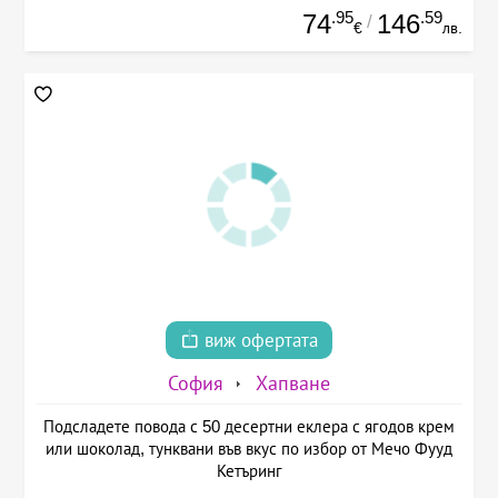
.95
.59
74
146
/
€
лв.
виж офертата
София
Хапване
Подсладете повода с 50 десертни еклера с ягодов крем
или шоколад, тунквани във вкус по избор от Мечо Фууд
Кетъринг