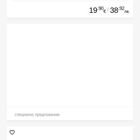
.90
.92
19
38
/
€
лв.
специално предложение