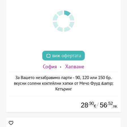
виж офертата
София
Хапване
За Вашето незабравимо парти - 90, 120 или 150 бр.
вкусни солени коктейлни хапки от Мечо Фууд &amp;
Кетъринг
.90
.52
28
56
/
€
лв.