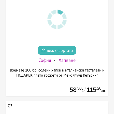
виж офертата
София
Хапване
Вземете 100 бр. солени хапки и италиански тарталети и
ПОДАРЪК плато гофрети от Мечо Фууд Кетъринг
.90
.20
58
115
/
€
лв.