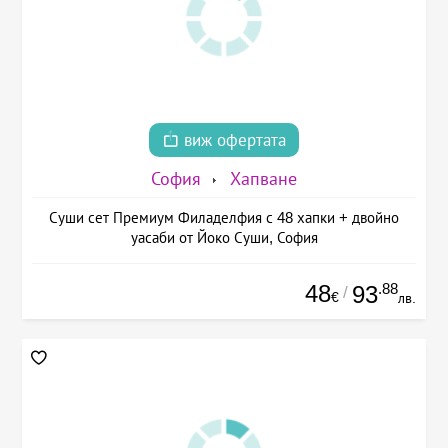
виж офертата
София
Хапване
Суши сет Премиум Филаделфия с 48 хапки + двойно
уасаби от Йоко Суши, София
48
.88
93
/
€
лв.