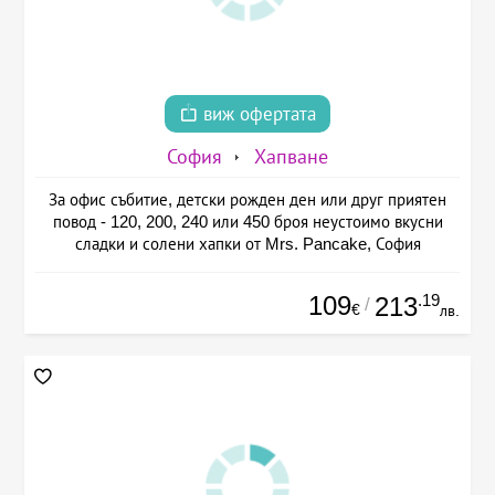
виж офертата
София
Хапване
За офис събитие, детски рожден ден или друг приятен
повод - 120, 200, 240 или 450 броя неустоимо вкусни
сладки и солени хапки от Mrs. Pancake, София
109
.19
213
/
€
лв.