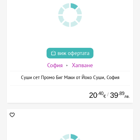
виж офертата
София
Хапване
Суши сет Промо Биг Маки от Йоко Суши, София
.40
.89
20
39
/
€
лв.