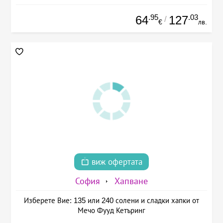
.95
.03
64
127
/
€
лв.
виж офертата
София
Хапване
Изберете Вие: 135 или 240 солени и сладки хапки от
Мечо Фууд Кетъринг