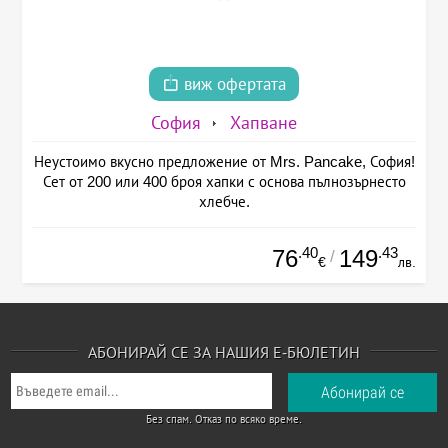
виж офертата
София
Хапване
Неустоимо вкусно предложение от Mrs. Pancake, София!
Сет от 200 или 400 броя хапки с основа пълнозърнесто
хлебче.
.40
.43
76
149
/
€
лв.
АБОНИРАЙ СЕ ЗА НАШИЯ Е-БЮЛЕТИН
Без спам. Отказ по всяко време.