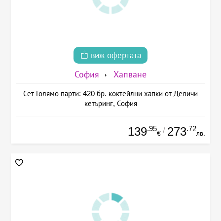
виж офертата
София
Хапване
Сет Голямо парти: 420 бр. коктейлни хапки от Деличи
кетъринг, София
.95
.72
139
273
/
€
лв.