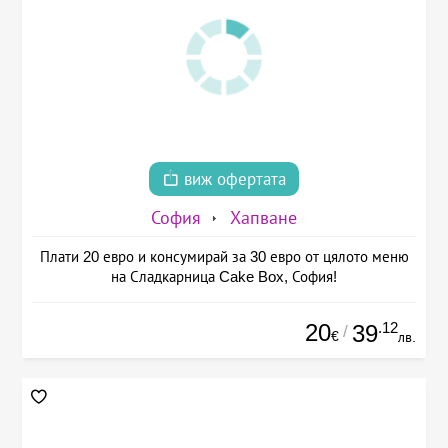
виж офертата
София
Хапване
Плати 20 евро и консумирай за 30 евро от цялото меню
на Сладкарница Cake Box, София!
20
.12
39
/
€
лв.