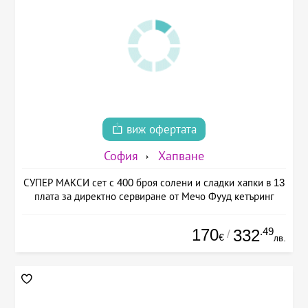
виж офертата
София
Хапване
СУПЕР МАКСИ сет с 400 броя солени и сладки хапки в 13
плата за директно сервиране от Мечо Фууд кетъринг
170
.49
332
/
€
лв.