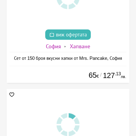
виж офертата
София
Хапване
Сет от 150 броя вкусни хапки от Mrs. Pancake, София
65
.13
127
/
€
лв.