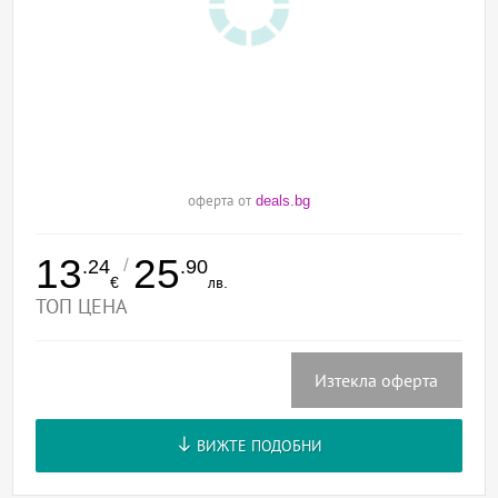
оферта от
deals.bg
13
25
/
.24
.90
€
лв.
ТОП ЦЕНА
Изтекла оферта
ВИЖТЕ ПОДОБНИ