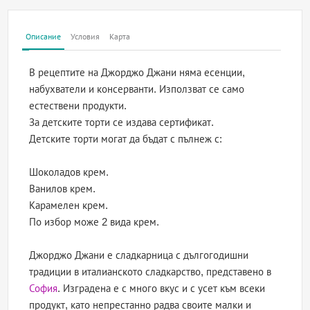
Описание
Условия
Карта
В рецептите на Джорджо Джани няма есенции,
набухватели и консерванти. Използват се само
естествени продукти.
За детските торти се издава сертификат.
Детските торти могат да бъдат с пълнеж с:
Шоколадов крем.
Ванилов крем.
Карамелен крем.
По избор може 2 вида крем.
Джорджо Джани е сладкарница с дългогодишни
традиции в италианското сладкарство, представено в
София
. Изградена е с много вкус и с усет към всеки
продукт, като непрестанно радва своите малки и