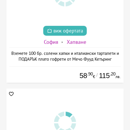
виж офертата
София
Хапване
Вземете 100 бр. солени хапки и италиански тарталети и
ПОДАРЪК плато гофрети от Мечо Фууд Кетъринг
.90
.20
58
115
/
€
лв.