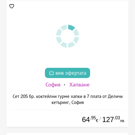
виж офертата
София
Хапване
Сет 205 бр. коктейлни гурме хапки в 7 плата от Деличи
кетъринг, София
.95
.03
64
127
/
€
лв.