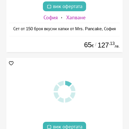
виж офертата
София
Хапване
Сет от 150 броя вкусни хапки от Mrs. Pancake, София
65
.13
127
/
€
лв.
виж офертата