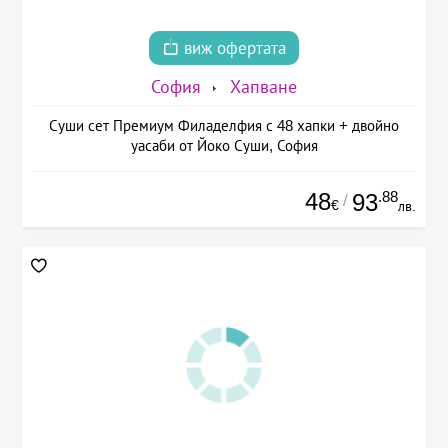
виж офертата
София
Хапване
Суши сет Премиум Филаделфия с 48 хапки + двойно
уасаби от Йоко Суши, София
48
.88
93
/
€
лв.