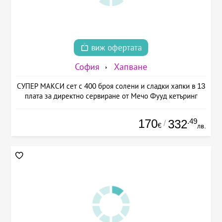
виж офертата
София
Хапване
СУПЕР МАКСИ сет с 400 броя солени и сладки хапки в 13
плата за директно сервиране от Мечо Фууд кетъринг
170
.49
332
/
€
лв.