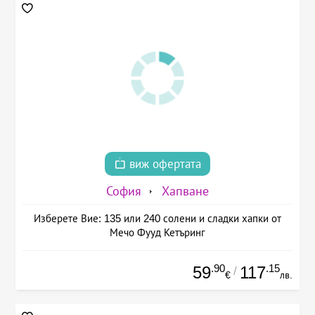
виж офертата
София
Хапване
Изберете Вие: 135 или 240 солени и сладки хапки от
Мечо Фууд Кетъринг
.90
.15
59
117
/
€
лв.