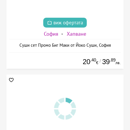
виж офертата
София
Хапване
Суши сет Промо Биг Маки от Йоко Суши, София
.40
.89
20
39
/
€
лв.