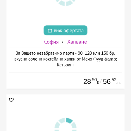
виж офертата
София
Хапване
За Вашето незабравимо парти - 90, 120 или 150 бр.
вкусни солени коктейлни хапки от Мечо Фууд &amp;
Кетъринг
.90
.52
28
56
/
€
лв.