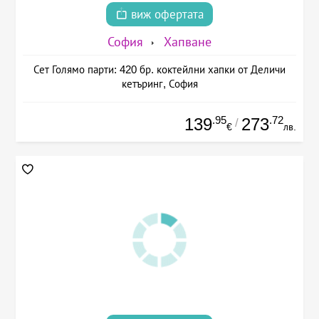
виж офертата
София
Хапване
Сет Голямо парти: 420 бр. коктейлни хапки от Деличи
кетъринг, София
.95
.72
139
273
/
€
лв.