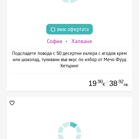
виж офертата
София
Хапване
Подсладете повода с 50 десертни еклера с ягодов крем
или шоколад, тунквани във вкус по избор от Мечо Фууд
Кетъринг
.90
.92
19
38
/
€
лв.