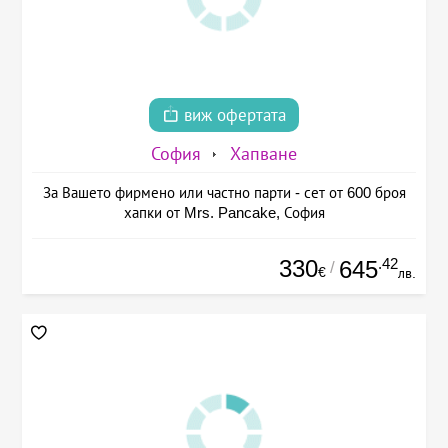
виж офертата
София
Хапване
За Вашето фирмено или частно парти - сет от 600 броя
хапки от Mrs. Pancake, София
330
.42
645
/
€
лв.