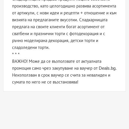
производство, като целогодишно развива асортимента
от артикули, с нови идеи и рецепти + отношение и към
визията на предлаганите вкусотии. Сладкарницата
предлага на своите клиенти богат асортимент от
сватбени и празнични торти с фотодекорация и с
ръчно моделирана декорация, детски торти и
сладоледени торти.
* * *
ВАЖНО! Може да се възползвате от актуалната
промоция само чрез закупуване на ваучер от Deals.bg.
Неизползван в срок ваучер се счита за невалиден и
сумата по него не се възстановява!