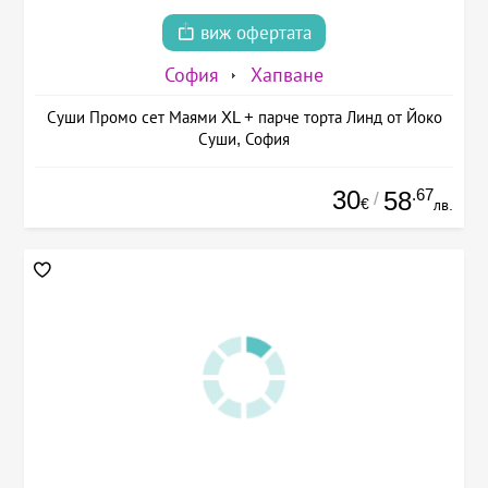
виж офертата
София
Хапване
Суши Промо сет Маями XL + парче торта Линд от Йоко
Суши, София
30
.67
58
/
€
лв.