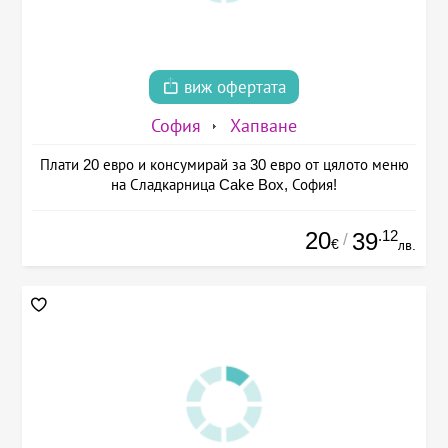
виж офертата
София
Хапване
Плати 20 евро и консумирай за 30 евро от цялото меню
на Сладкарница Cake Box, София!
20
.12
39
/
€
лв.