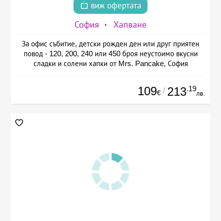
виж офертата
София
Хапване
За офис събитие, детски рожден ден или друг приятен
повод - 120, 200, 240 или 450 броя неустоимо вкусни
сладки и солени хапки от Mrs. Pancake, София
109
.19
213
/
€
лв.