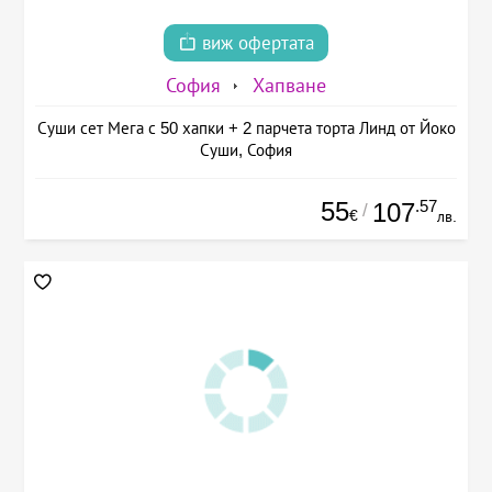
виж офертата
София
Хапване
Суши сет Мега с 50 хапки + 2 парчета торта Линд от Йоко
Суши, София
55
.57
107
/
€
лв.