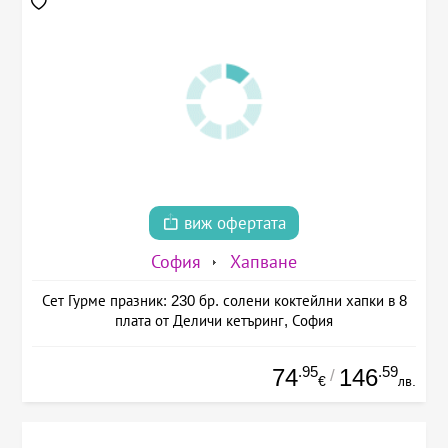
виж офертата
София
Хапване
Сет Гурме празник: 230 бр. солени коктейлни хапки в 8
плата от Деличи кетъринг, София
.95
.59
74
146
/
€
лв.