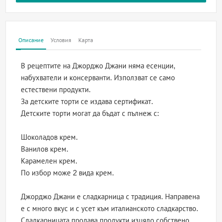
Описание
Условия
Карта
В рецептите на Джорджо Джани няма есенции,
набухватели и консерванти. Използват се само
естествени продукти.
За детските торти се издава сертификат.
Детските торти могат да бъдат с пълнеж с:
Шоколадов крем.
Ванилов крем.
Карамелен крем.
По избор може 2 вида крем.
Джорджо Джани е сладкарница с традиция. Направена
е с много вкус и с усет към италианското сладкарство.
Сладкарницата продава продукти изцяло собствено