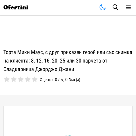
Почивки
Стоки
В града
Всички оферти
Ofertini
Торта Мики Маус, с друг приказен герой или със снимка
на клиента: 8, 12, 16, 20, 25 или 30 парчета от
Сладкарница Джорджо Джани
Оценка:
0
/
5
,
0
Глас(а)