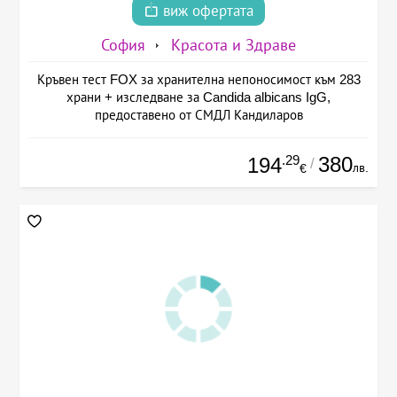
виж офертата
София
Красота и Здраве
Кръвен тест FOX за хранителна непоносимост към 283
храни + изследване за Candida albicans IgG,
предоставено от СМДЛ Кандиларов
.29
380
194
/
лв.
€