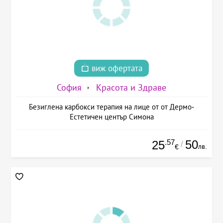
виж офертата
София
Красота и Здраве
Безиглена карбокси терапия на лице от от Дермо-
Естетичен център Симона
.57
50
25
/
лв.
€