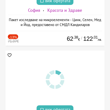
виж офертата
София
Красота и Здраве
Пакет изследване на микроелементи - Цинк, Селен, Мед
и Йод, предоставено от СМДЛ Кандиларов
-13%
.38
.01
62
122
/
€
лв.
71.07€
виж офертата