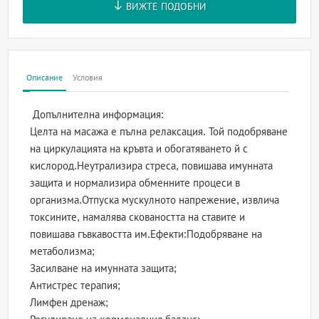
ВИЖТЕ ПОДОБНИ
Описание
Условия
Допълнителна информация:
Целта на масажа е пълна релаксация. Той подобряване
на циркулацията на кръвта и обогатяването й с
кислород.Неутрализира стреса, повишава имунната
защита и нормализира обменните процеси в
организма.Отпуска мускулното напрежение, извлича
токсините, намалява сковаността на ставите и
повишава гъвкавостта им.Ефекти:Подобряване на
метаболизма;
Засилване на имунната защита;
Антистрес терапия;
Лимфен дренаж;