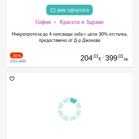
виж офертата
София
Красота и Здраве
Микропротезa до 4 липсващи зъба с цели 30% отстъпка,
предоставено от Д-р Джонова
-30%
.01
.01
204
399
/
€
лв.
291.44€