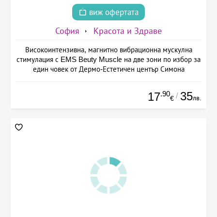
виж офертата
София
Красота и Здраве
Високоинтензивна, магнитно вибрационна мускулна
стимулация с EMS Beuty Musclе на две зони по избор за
един човек от Дермо-Естетичен център Симона
.90
35
17
/
лв.
€