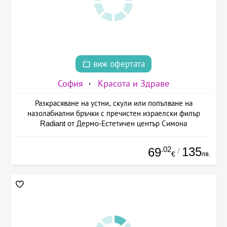
виж офертата
София
Красота и Здраве
Разкрасяване на устни, скули или попълване на
назолабиални бръчки с пречистен израелски филър
Radiant от Дермо-Естетичен център Симона
.02
135
69
/
лв.
€