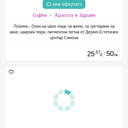
виж офертата
София
Красота и Здраве
Плазма - Озон на цяло лице за жени, за третиране на
акне, широки пори, пигментни петна от Дермо-Естетичен
център Симона
.57
50
25
/
лв.
€