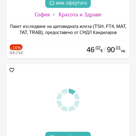
виж офертата
София
Красота и Здраве
Пакет изследване на щитовидната жлеза (TSH, FT4, MAT,
TAT, TRAB), предоставено от СМДЛ Кандиларов
-16%
.02
.01
46
90
/
€
лв.
54.71€