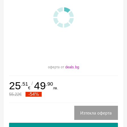
оферта от
deals.bg
25
49
/
.51
.90
€
лв.
55.22
€
-54%
Изтекла оферта