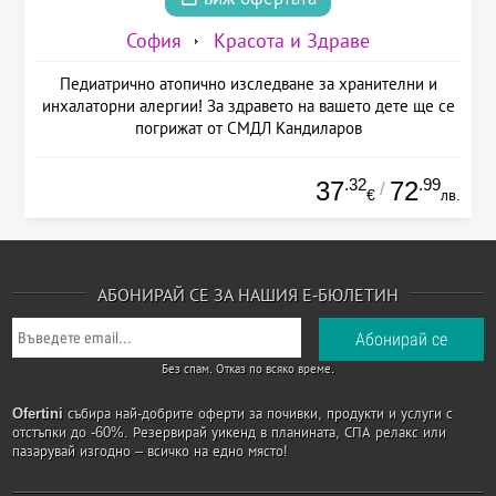
София
Красота и Здраве
Педиатрично атопично изследване за хранителни и
инхалаторни алергии! За здравето на вашето дете ще се
погрижат от СМДЛ Кандиларов
.32
.99
37
72
/
€
лв.
АБОНИРАЙ СЕ ЗА НАШИЯ Е-БЮЛЕТИН
Без спам. Отказ по всяко време.
Ofertini
събира най-добрите оферти за почивки, продукти и услуги с
отстъпки до -60%. Резервирай уикенд в планината, СПА релакс или
пазарувай изгодно – всичко на едно място!