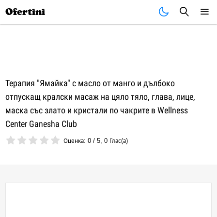
Почивки
Стоки
В града
Всички оферти
Ofertini
Терапия "Ямайка" с масло от манго и дълбоко
отпускащ кралски масаж на цяло тяло, глава, лице,
маска със злато и кристали по чакрите в Wellness
Center Ganesha Club
Оценка:
0
/
5
,
0
Глас(а)