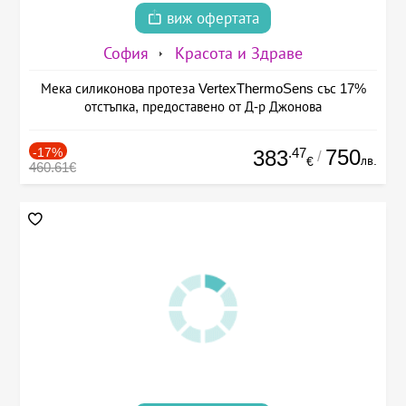
виж офертата
София
Красота и Здраве
Мека силиконова протеза VertexThermoSens със 17%
отстъпка, предоставено от Д-р Джонова
-17%
.47
750
383
/
лв.
€
460.61€