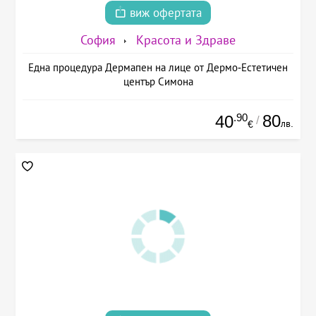
виж офертата
София
Красота и Здраве
Една процедура Дермапен на лице от Дермо-Естетичен
център Симона
.90
80
40
/
лв.
€