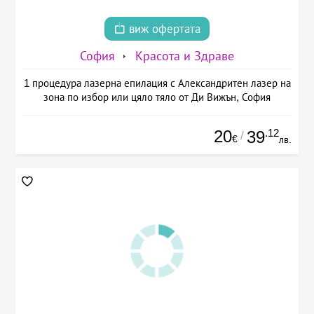
виж офертата
София
Красота и Здраве
1 процедура лазерна епилация с Александритен лазер на
зона по избор или цяло тяло от Ди Вижън, София
20
.12
39
/
€
лв.