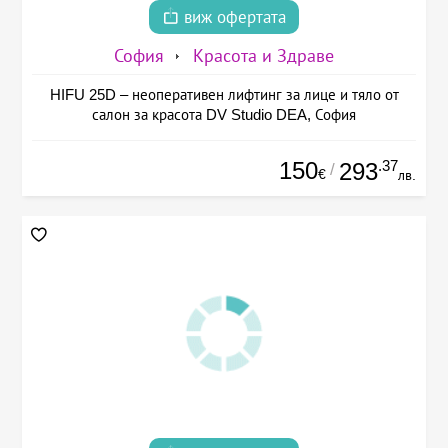
виж офертата
София
Красота и Здраве
HIFU 25D – неоперативен лифтинг за лице и тяло от
салон за красота DV Studio DEA, София
150
.37
293
/
€
лв.