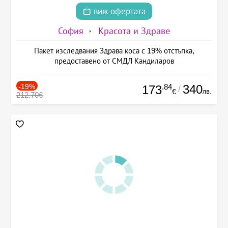
виж офертата
София
Красота и Здраве
Пакет изследвания Здрава коса с 19% отстъпка,
предоставено от СМДЛ Кандиларов
-19%
.84
340
173
/
лв.
€
212.70€