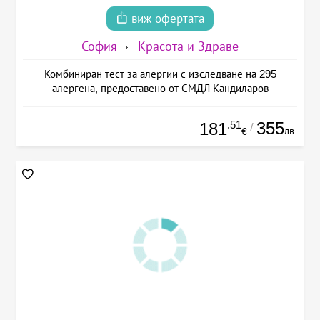
виж офертата
София
Красота и Здраве
Комбиниран тест за алергии с изследване на 295
алергена, предоставено от СМДЛ Кандиларов
.51
355
181
/
лв.
€