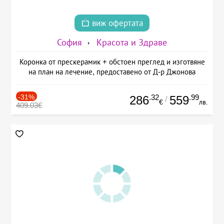
виж офертата
София
Красота и Здраве
Коронка от прескерамик + обстоен преглед и изготвяне
на план на лечение, предоставено от Д-р Джонова
-31%
.32
.99
286
559
/
€
лв.
409.03€