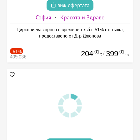
виж офертата
София
Красота и Здраве
Циркониева корона с временен зъб с 51% отстъпка,
предоставено от Д-р Джонова
-51%
.01
.01
204
399
/
€
лв.
409.03€