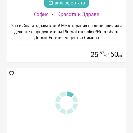
виж офертата
София
Красота и Здраве
За сияйна и здрава кожа! Мезотерапия на лице, шия или
деколте с продуктите на Pluryal-mesoline/Refresh/ от
Дермо-Естетичен център Симона
.57
50
25
/
лв.
€