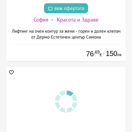
виж офертата
София
Красота и Здраве
Лифтинг на очен контур за жени - горен и долен клепач
от Дермо-Естетичен център Симона
.69
150
76
/
лв.
€