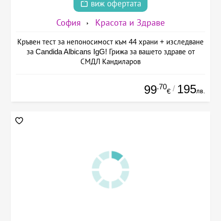
виж офертата
София
Красота и Здраве
Кръвен тест за непоносимост към 44 храни + изследване
за Candida Albicans IgG! Грижа за вашето здраве от
СМДЛ Кандиларов
.70
195
99
/
лв.
€