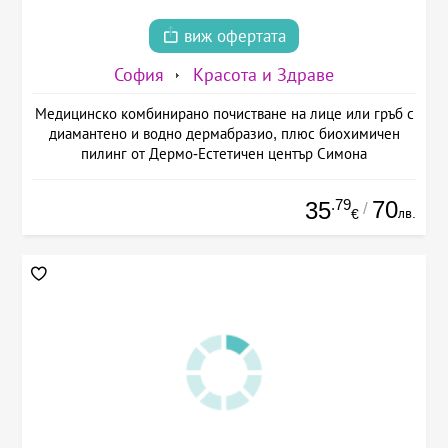
виж офертата
София
Красота и Здраве
Медицинско комбинирано почистване на лице или гръб с
диамантено и водно дермабразио, плюс биохимичен
пилинг от Дермо-Естетичен център Симона
.79
70
35
/
лв.
€