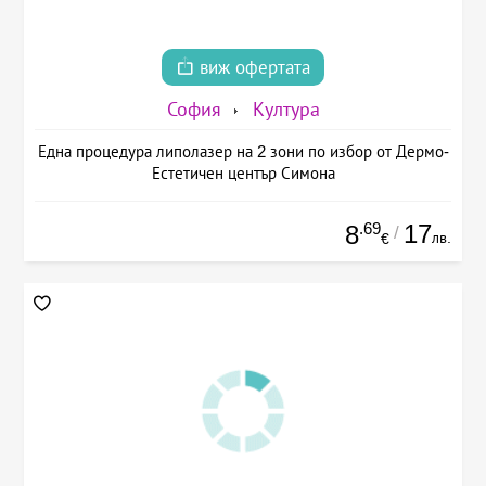
виж офертата
София
Култура
Една процедура липолазер на 2 зони по избор от Дермо-
Естетичен център Симона
.69
17
8
/
лв.
€