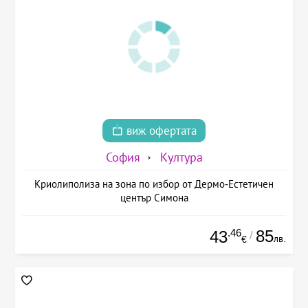
виж офертата
София
Култура
Криолиполиза на зона по избор от Дермо-Естетичен
център Симона
.46
85
43
/
лв.
€