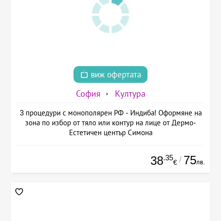
виж офертата
София
Култура
3 процедури с монополярен РФ - Индиба! Оформяне на
зона по избор от тяло или контур на лице от Дермо-
Естетичен център Симона
.35
75
38
/
лв.
€