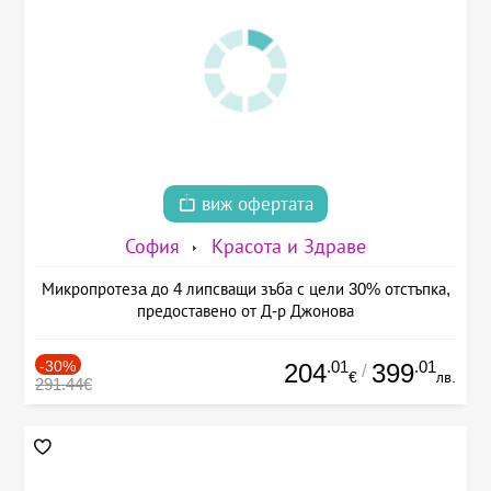
виж офертата
София
Красота и Здраве
Микропротезa до 4 липсващи зъба с цели 30% отстъпка,
предоставено от Д-р Джонова
-30%
.01
.01
204
399
/
€
лв.
291.44€