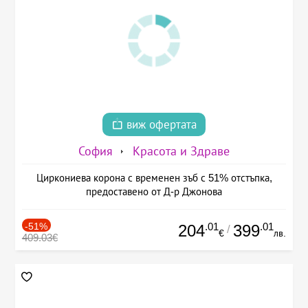
виж офертата
София
Красота и Здраве
Циркониева корона с временен зъб с 51% отстъпка,
предоставено от Д-р Джонова
-51%
.01
.01
204
399
/
€
лв.
409.03€