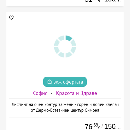
лв.
€
виж офертата
София
Красота и Здраве
Лифтинг на очен контур за жени - горен и долен клепач
от Дермо-Естетичен център Симона
.69
150
76
/
лв.
€