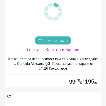
виж офертата
София
Красота и Здраве
Кръвен тест за непоносимост към 44 храни + изследване
за Candida Albicans IgG! Грижа за вашето здраве от
СМДЛ Кандиларов
.70
195
99
/
лв.
€