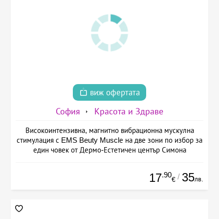
виж офертата
София
Красота и Здраве
Високоинтензивна, магнитно вибрационна мускулна
стимулация с EMS Beuty Musclе на две зони по избор за
един човек от Дермо-Естетичен център Симона
.90
35
17
/
лв.
€