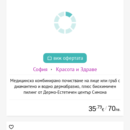
виж офертата
София
Красота и Здраве
Медицинско комбинирано почистване на лице или гръб с
диамантено и водно дермабразио, плюс биохимичен
пилинг от Дермо-Естетичен център Симона
.79
70
35
/
лв.
€