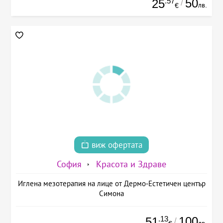
.57
50
25
/
лв.
€
виж офертата
София
Красота и Здраве
Иглена мезотерапия на лице от Дермо-Естетичен център
Симона
.13
100
51
/