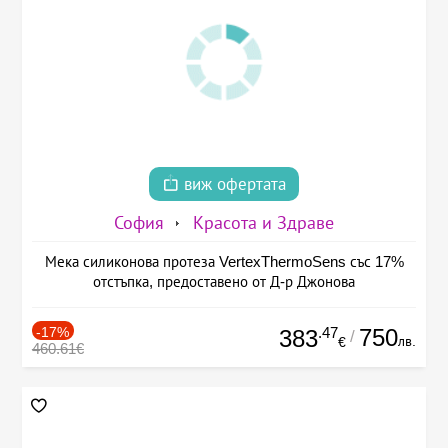
виж офертата
София
Красота и Здраве
Мека силиконова протеза VertexThermoSens със 17%
отстъпка, предоставено от Д-р Джонова
-17%
.47
750
383
/
лв.
€
460.61€