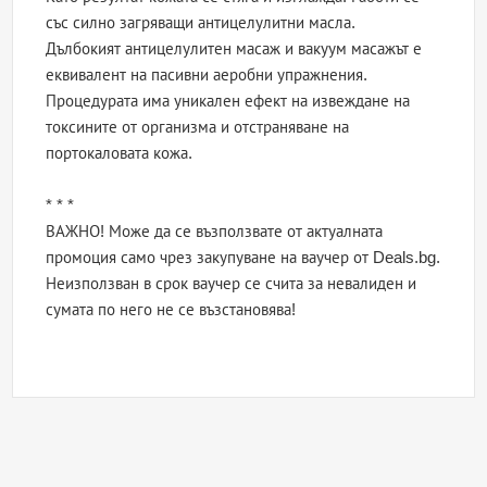
със силно загряващи антицелулитни масла.
Дълбокият антицелулитен масаж и вакуум масажът е
еквивалент на пасивни аеробни упражнения.
Процедурата има уникален ефект на извеждане на
токсините от организма и отстраняване на
портокаловата кожа.
* * *
ВАЖНО! Може да се възползвате от актуалната
промоция само чрез закупуване на ваучер от Deals.bg.
Неизползван в срок ваучер се счита за невалиден и
сумата по него не се възстановява!