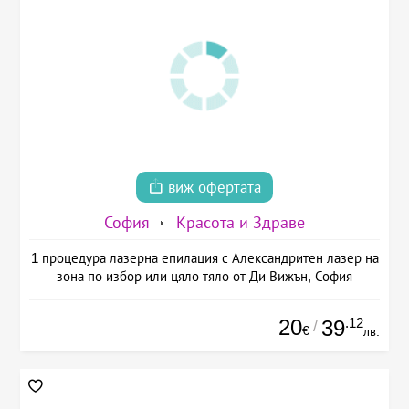
виж офертата
София
Красота и Здраве
1 процедура лазерна епилация с Александритен лазер на
зона по избор или цяло тяло от Ди Вижън, София
20
.12
39
/
€
лв.