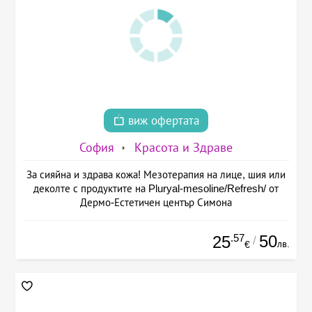
виж офертата
София
Красота и Здраве
За сияйна и здрава кожа! Мезотерапия на лице, шия или
деколте с продуктите на Pluryal-mesoline/Refresh/ от
Дермо-Естетичен център Симона
.57
50
25
/
лв.
€