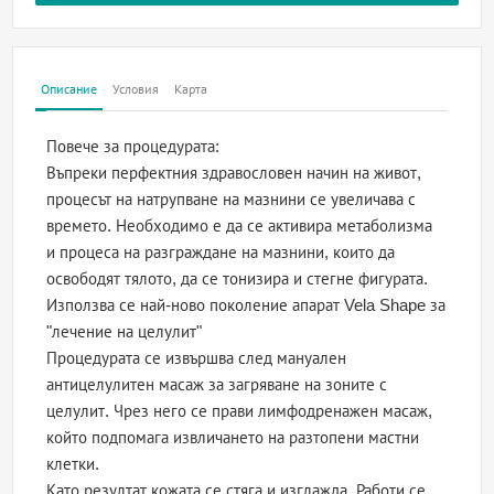
Описание
Условия
Карта
Повече за процедурата:
Въпреки перфектния здравословен начин на живот,
процесът на натрупване на мазнини се увеличава с
времето. Необходимо е да се активира метаболизма
и процеса на разграждане на мазнини, които да
освободят тялото, да се тонизира и стегне фигурата.
Използва се най-ново поколение апарат Vela Shape за
"лечение на целулит"
Процедурата се извършва след мануален
антицелулитен масаж за загряване на зоните с
целулит. Чрез него се прави лимфодренажен масаж,
който подпомага извличането на разтопени мастни
клетки.
Като резултат кожата се стяга и изглажда. Работи се