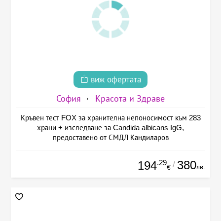
виж офертата
София
Красота и Здраве
Кръвен тест FOX за хранителна непоносимост към 283
храни + изследване за Candida albicans IgG,
предоставено от СМДЛ Кандиларов
.29
380
194
/
лв.
€