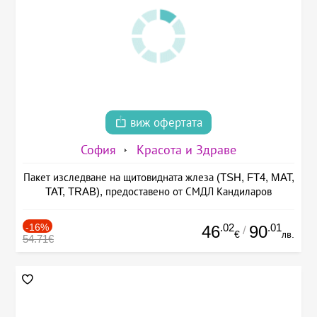
виж офертата
София
Красота и Здраве
Пакет изследване на щитовидната жлеза (TSH, FT4, MAT,
TAT, TRAB), предоставено от СМДЛ Кандиларов
-16%
.02
.01
46
90
/
€
лв.
54.71€