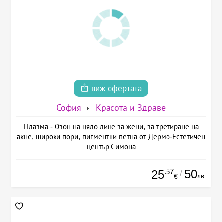
виж офертата
София
Красота и Здраве
Плазма - Озон на цяло лице за жени, за третиране на
акне, широки пори, пигментни петна от Дермо-Естетичен
център Симона
.57
50
25
/
лв.
€