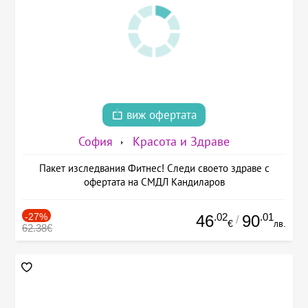
виж офертата
София
Красота и Здраве
Пакет изследвания Фитнес! Следи своето здраве с
офертата на СМДЛ Кандиларов
-27%
.02
.01
46
90
/
€
лв.
62.38€