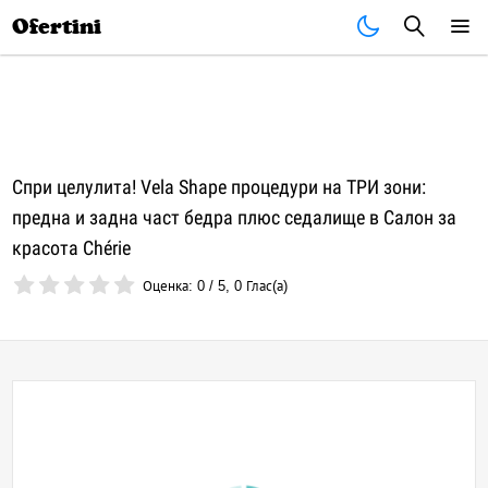
Почивки
Стоки
В града
Всички оферти
Ofertini
Спри целулита! Vela Shape процедури на ТРИ зони:
предна и задна част бедра плюс седалище в Салон за
красота Chérie
Оценка:
0
/
5
,
0
Глас(а)