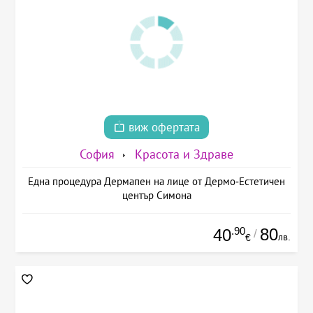
виж офертата
София
Красота и Здраве
Една процедура Дермапен на лице от Дермо-Естетичен
център Симона
.90
80
40
/
лв.
€