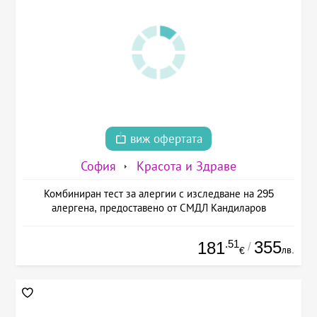
виж офертата
София
Красота и Здраве
Комбиниран тест за алергии с изследване на 295
алергена, предоставено от СМДЛ Кандиларов
.51
355
181
/
лв.
€