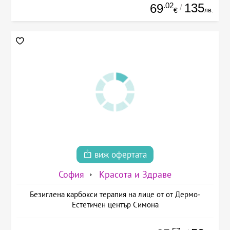
.02
135
69
/
лв.
€
виж офертата
София
Красота и Здраве
Безиглена карбокси терапия на лице от от Дермо-
Естетичен център Симона