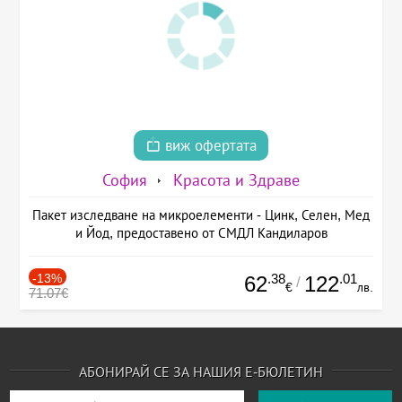
виж офертата
София
Красота и Здраве
Пакет изследване на микроелементи - Цинк, Селен, Мед
и Йод, предоставено от СМДЛ Кандиларов
-13%
.38
.01
62
122
/
€
лв.
71.07€
АБОНИРАЙ СЕ ЗА НАШИЯ Е-БЮЛЕТИН