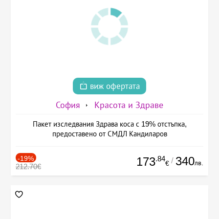
виж офертата
София
Красота и Здраве
Пакет изследвания Здрава коса с 19% отстъпка,
предоставено от СМДЛ Кандиларов
-19%
.84
340
173
/
лв.
€
212.70€