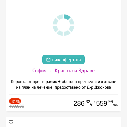
виж офертата
София
Красота и Здраве
Коронка от прескерамик + обстоен преглед и изготвяне
на план на лечение, предоставено от Д-р Джонова
-31%
.32
.99
286
559
/
€
лв.
409.03€