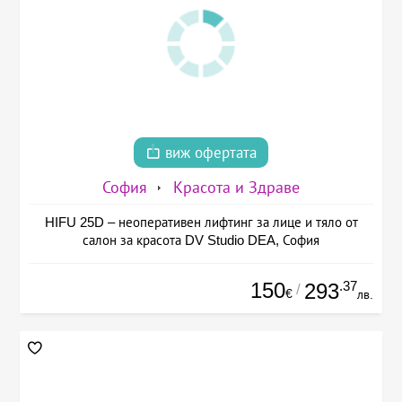
виж офертата
София
Красота и Здраве
HIFU 25D – неоперативен лифтинг за лице и тяло от
салон за красота DV Studio DEA, София
150
.37
293
/
€
лв.