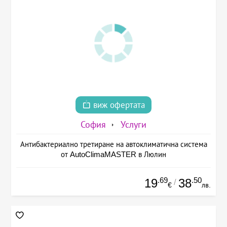
виж офертата
София
Услуги
Антибактериално третиране на автоклиматична система
от AutoClimaMASTER в Люлин
.69
.50
19
38
/
€
лв.