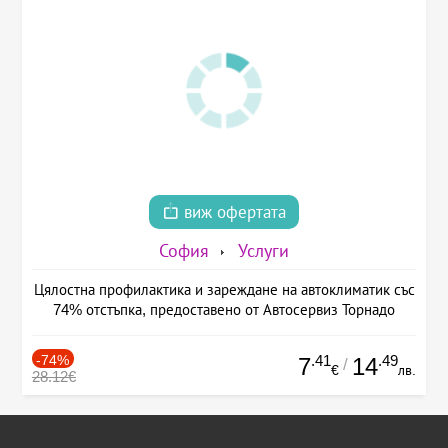
виж офертата
София
Услуги
Цялостна профилактика и зареждане на автоклиматик със
74% отстъпка, предоставено от Автосервиз Торнадо
-74%
.41
.49
7
14
/
€
лв.
28.12€