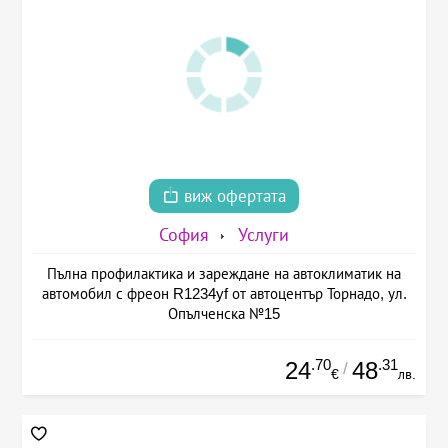
виж офертата
София
Услуги
Пълна профилактика и зареждане на автоклиматик на
автомобил с фреон R1234yf от автоцентър Торнадо, ул.
Опълченска №15
.70
.31
24
48
/
€
лв.