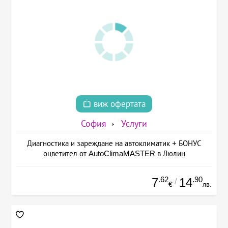
виж офертата
София
Услуги
Диагностика и зареждане на автоклиматик + БОНУС
оцветител от AutoClimaMASTER в Люлин
.62
.90
7
14
/
€
лв.