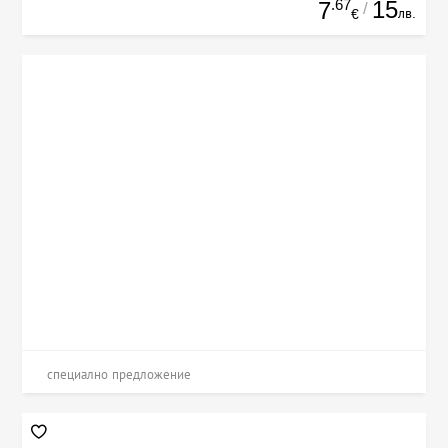
.67
15
7
/
лв.
€
специално предложение