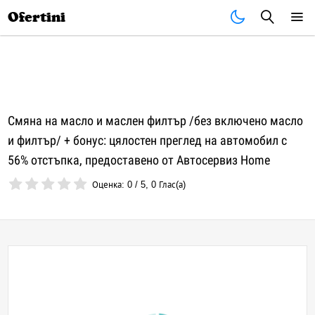
Почивки
Стоки
В града
Всички оферти
Ofertini
Смяна на масло и маслен филтър /без включено масло
и филтър/ + бонус: цялостен преглед на автомобил с
56% отстъпка, предоставено от Автосервиз Home
Оценка:
0
/
5
,
0
Глас(а)