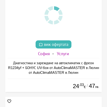
виж офертата
София
Услуги
Диагностика и зареждане на автоклиматик с фреон
R1234yf + БОНУС UV-боя от AutoClimaMASTER в Люлин
от AutoClimaMASTER в Люлин
.03
47
24
/
лв.
€