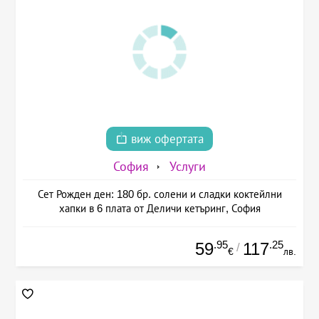
виж офертата
София
Услуги
Сет Рожден ден: 180 бр. солени и сладки коктейлни
хапки в 6 плата от Деличи кетъринг, София
.95
.25
59
117
/
€
лв.