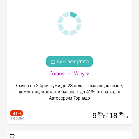
виж офертата
София
Услуги
Смяна на 2 броя гуми до 23 цола - сваляне, качване,
демонтаж, монтаж и баланс с до 41% отстъпка, от
Автосервиз Торнадо
-41%
.69
.95
9
18
/
€
лв.
16.36€