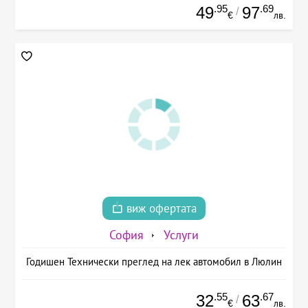
.95
.69
49
97
/
€
лв.
виж офертата
София
Услуги
Годишен Технически преглед на лек автомобил в Люлин
.55
.67
32
63
/
€
лв.