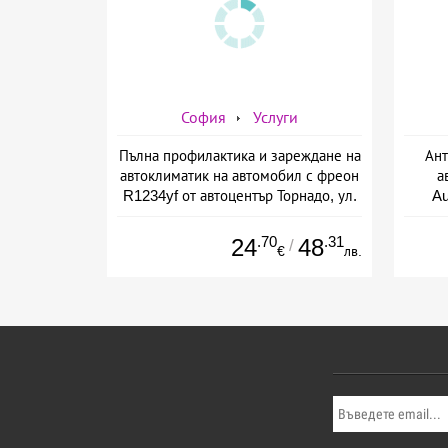
София
Услуги
Пълна профилактика и зареждане на
Ант
автоклиматик на автомобил с фреон
а
R1234yf от автоцентър Торнадо, ул.
A
Опълченска №15
.70
.31
24
48
/
€
лв.