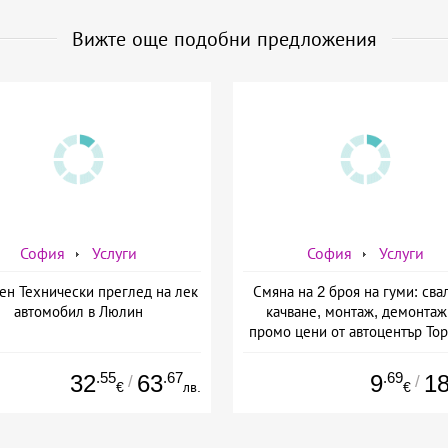
Вижте още подобни предложения
София
Услуги
София
Услуги
ен Технически преглед на лек
Смяна на 2 броя на гуми: сва
автомобил в Люлин
качване, монтаж, демонтаж
промо цени от автоцентър Тор
ул. Опълченска №15
.55
.67
.69
32
63
9
1
/
/
€
лв.
€