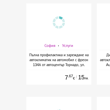
София
Услуги
Пълна профилактика и зареждане на
Ди
автоклиматик на автомобил с фреон
авток
134А от автоцентър Торнадо, ул.
A
Опълченска №15
.67
15
7
/
лв.
€