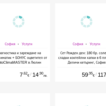
София
Услуги
София
Услуги
агностика и зареждане на
Сет Рожден ден: 180 бр. сол
лиматик + БОНУС оцветител от
сладки коктейлни хапки в 6 пл
utoClimaMASTER в Люлин
Деличи кетъринг, София
.62
.90
.95
7
14
59
11
/
/
€
лв.
€