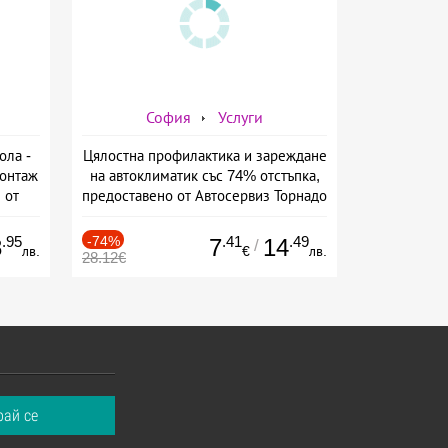
София
Услуги
ола -
Цялостна профилактика и зареждане
монтаж
на автоклиматик със 74% отстъпка,
 от
предоставено от Автосервиз Торнадо
.95
-74%
.41
.49
8
7
14
/
лв.
€
лв.
28.12€