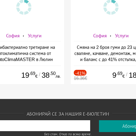
София
Услуги
София
Услуги
ибактериално третиране на
Смяна на 2 броя гуми до 23 ц
втоклиматична система от
сваляне, качване, демонтаж, 
utoClimaMASTER в Люлин
и баланс с до 41% отстъпка,
Автосервиз Торнадо
.69
.50
-41%
.69
19
38
9
1
/
/
€
лв.
€
16.36€
АБОНИРАЙ СЕ ЗА НАШИЯ Е-БЮЛЕТИН
Без спам. Отказ по всяко време.