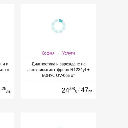
София
Услуги
ени и
Диагностика и зареждане на
ата от
автоклиматик с фреон R1234yf +
БОНУС UV-боя от
AutoClimaMASTER в Люлин от
AutoClimaMASTER в Люлин
.25
.03
47
7
24
/
лв.
лв.
€