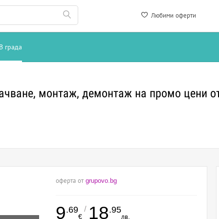
Любими оферти
В града
качване, монтаж, демонтаж на промо цени от
оферта от
grupovo.bg
9
18
/
.69
.95
€
лв.