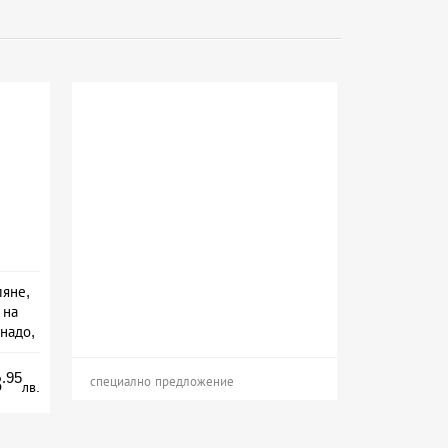
ляне,
 на
надо,
.95
8
специално предложение
лв.