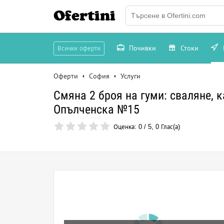
Ofertini
Почивки
Стоки
Всички оферти
Оферти
София
Услуги
Смяна 2 броя на гуми: сваляне, 
Опълченска №15
Оценка:
0
/
5
,
0
Глас(а)