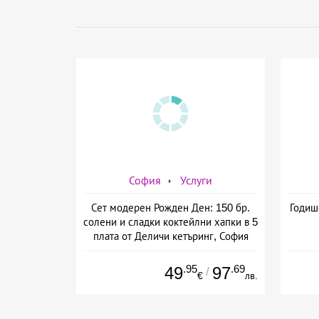
София
Услуги
Сет модерен Рожден Ден: 150 бр.
Годиш
солени и сладки коктейлни хапки в 5
плата от Деличи кетъринг, София
.95
.69
49
97
/
€
лв.