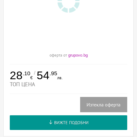
оферта от
grupovo.bg
28
54
/
.10
.95
€
лв.
ТОП ЦЕНА
Изтекла оферта
ВИЖТЕ ПОДОБНИ