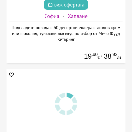
виж офертата
София
Хапване
Подсладете повода с 50 десертни еклера с ягодов крем
или шоколад, тунквани във вкус по избор от Мечо Фууд
Кетъринг
.90
.92
19
38
/
€
лв.