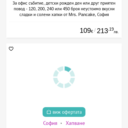
За офис събитие, детски рожден ден или друг приятен
повод - 120, 200, 240 или 450 броя неустоимо вкусни
сладки и солени хапки от Mrs. Pancake, София
109
.19
213
/
€
лв.
виж офертата
София
Хапване