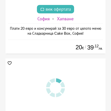
виж офертата
София
Хапване
Плати 20 евро и консумирай за 30 евро от цялото меню
на Сладкарница Cake Box, София!
20
.12
39
/
€
лв.