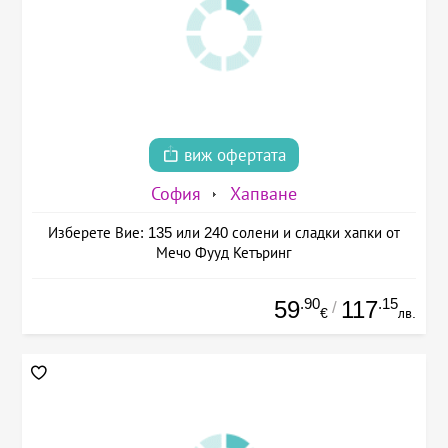
виж офертата
София
Хапване
Изберете Вие: 135 или 240 солени и сладки хапки от
Мечо Фууд Кетъринг
.90
.15
59
117
/
€
лв.