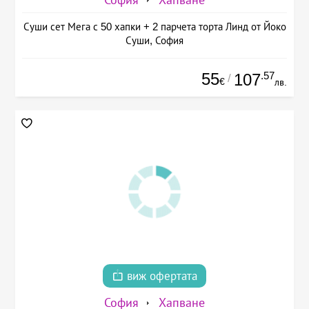
Суши сет Мега с 50 хапки + 2 парчета торта Линд от Йоко
Суши, София
55
.57
107
/
€
лв.
виж офертата
София
Хапване