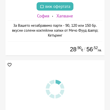
виж офертата
София
Хапване
За Вашето незабравимо парти - 90, 120 или 150 бр.
вкусни солени коктейлни хапки от Мечо Фууд &amp;
Кетъринг
.90
.52
28
56
/
€
лв.