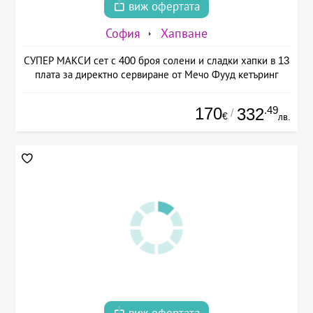
виж офертата
София
Хапване
СУПЕР МАКСИ сет с 400 броя солени и сладки хапки в 13
плата за директно сервиране от Мечо Фууд кетъринг
170
.49
332
/
€
лв.