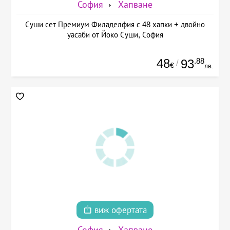
София
Хапване
Суши сет Премиум Филаделфия с 48 хапки + двойно
уасаби от Йоко Суши, София
48
.88
93
/
€
лв.
виж офертата
София
Хапване