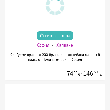
виж офертата
София
Хапване
Сет Гурме празник: 230 бр. солени коктейлни хапки в 8
плата от Деличи кетъринг, София
.95
.59
74
146
/
€
лв.