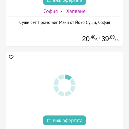
виж офертата
София
Хапване
Суши сет Промо Биг Маки от Йоко Суши, София
.40
.89
20
39
/
€
лв.
виж офертата