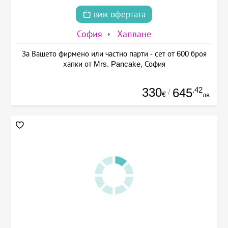
виж офертата
София
Хапване
За Вашето фирмено или частно парти - сет от 600 броя
хапки от Mrs. Pancake, София
330
.42
645
/
€
лв.