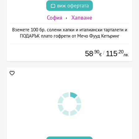
виж офертата
София
Хапване
Вземете 100 бр. солени хапки и италиански тарталети и
ПОДАРЪК плато гофрети от Мечо Фууд Кетъринг
.90
.20
58
115
/
€
лв.