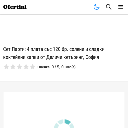
Почивки
Стоки
В града
Всички оферти
Ofertini
Сет Парти: 4 плата със 120 бр. солени и сладки
коктейлни хапки от Деличи кетъринг, София
Оценка:
0
/
5
,
0
Глас(а)