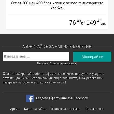
Сет от 200 или 400 броя хапки с основа пълнозърнесто
хлебче.
.40
.43
76
149
/
€
лв.
АБОНИРАЙ СЕ ЗА НАШИЯ Е-БЮЛЕТИН
Без спам. Отказ по всяко време.
Ofertini
събира най-добрите оферти за почивки, продукти и услуги с
отстъпки до -60%. Резервирай уикенд в планината, СПА релакс или
пазарувай изгодно – всичко на едно място!
Следете Офертините във Facebook
Архив
Карта на сайта
Условия за ползване
Връзка с нас