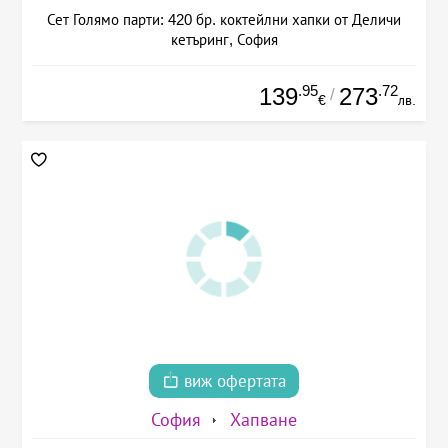
Сет Голямо парти: 420 бр. коктейлни хапки от Деличи
кетъринг, София
.95
.72
139
273
/
€
лв.
виж офертата
София
Хапване