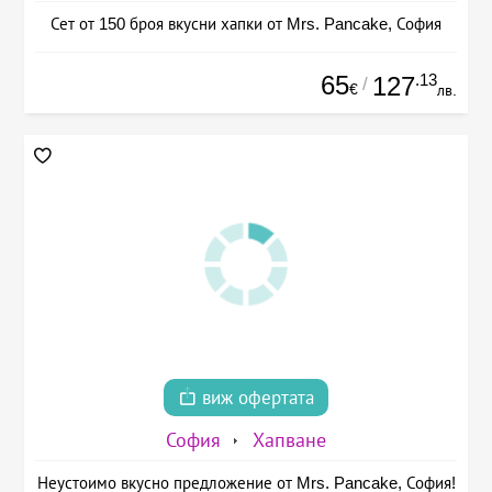
Сет от 150 броя вкусни хапки от Mrs. Pancake, София
65
.13
127
/
€
лв.
виж офертата
София
Хапване
Неустоимо вкусно предложение от Mrs. Pancake, София!