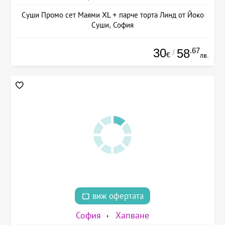
Суши Промо сет Маями XL + парче торта Линд от Йоко
Суши, София
30
.67
58
/
€
лв.
виж офертата
София
Хапване