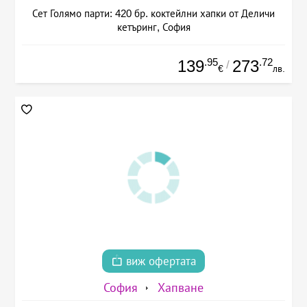
Сет Голямо парти: 420 бр. коктейлни хапки от Деличи
кетъринг, София
.95
.72
139
273
/
€
лв.
виж офертата
София
Хапване