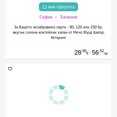
виж офертата
София
Хапване
За Вашето незабравимо парти - 90, 120 или 150 бр.
вкусни солени коктейлни хапки от Мечо Фууд &amp;
Кетъринг
.90
.52
28
56
/
€
лв.