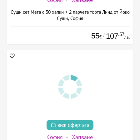
Суши сет Мега с 50 хапки + 2 парчета торта Линд от Йоко
Суши, София
55
.57
107
/
€
лв.
виж офертата
София
Хапване