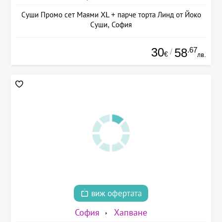
Суши Промо сет Маями XL + парче торта Линд от Йоко
Суши, София
30
.67
58
/
€
лв.
виж офертата
София
Хапване