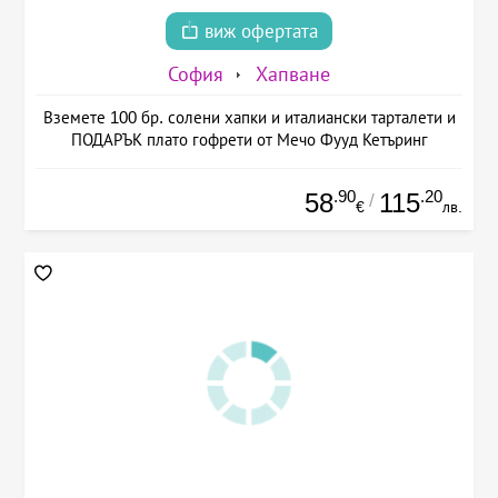
виж офертата
София
Хапване
Вземете 100 бр. солени хапки и италиански тарталети и
ПОДАРЪК плато гофрети от Мечо Фууд Кетъринг
.90
.20
58
115
/
€
лв.