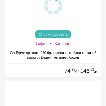
виж офертата
София
Хапване
Сет Гурме празник: 230 бр. солени коктейлни хапки в 8
плата от Деличи кетъринг, София
.95
.59
74
146
/
€
лв.