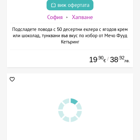
виж офертата
София
Хапване
Подсладете повода с 50 десертни еклера с ягодов крем
или шоколад, тунквани във вкус по избор от Мечо Фууд
Кетъринг
.90
.92
19
38
/
€
лв.