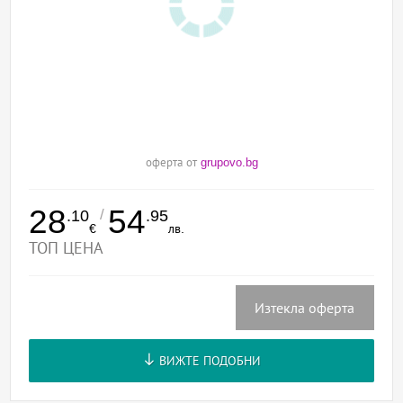
оферта от
grupovo.bg
28
54
/
.10
.95
€
лв.
ТОП ЦЕНА
Изтекла оферта
ВИЖТЕ ПОДОБНИ