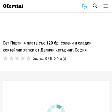
Почивки
Стоки
В града
Всички оферти
Ofertini
Сет Парти: 4 плата със 120 бр. солени и сладки
коктейлни хапки от Деличи кетъринг, София
Оценка:
0
/
5
,
0
Глас(а)