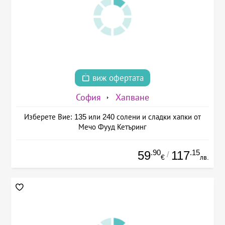
виж офертата
София
Хапване
Изберете Вие: 135 или 240 солени и сладки хапки от
Мечо Фууд Кетъринг
.90
.15
59
117
/
€
лв.