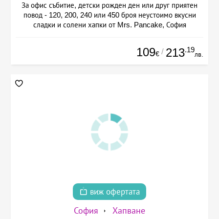
За офис събитие, детски рожден ден или друг приятен
повод - 120, 200, 240 или 450 броя неустоимо вкусни
сладки и солени хапки от Mrs. Pancake, София
109
.19
213
/
€
лв.
виж офертата
София
Хапване