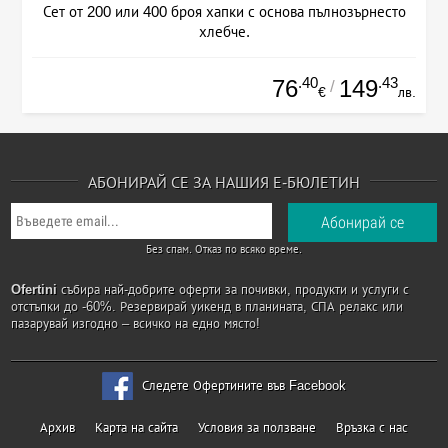
Сет от 200 или 400 броя хапки с основа пълнозърнесто
хлебче.
.40
.43
76
149
/
€
лв.
АБОНИРАЙ СЕ ЗА НАШИЯ Е-БЮЛЕТИН
Без спам. Отказ по всяко време.
Ofertini
събира най-добрите оферти за почивки, продукти и услуги с
отстъпки до -60%. Резервирай уикенд в планината, СПА релакс или
пазарувай изгодно – всичко на едно място!
Следете Офертините във Facebook
Архив
Карта на сайта
Условия за ползване
Връзка с нас