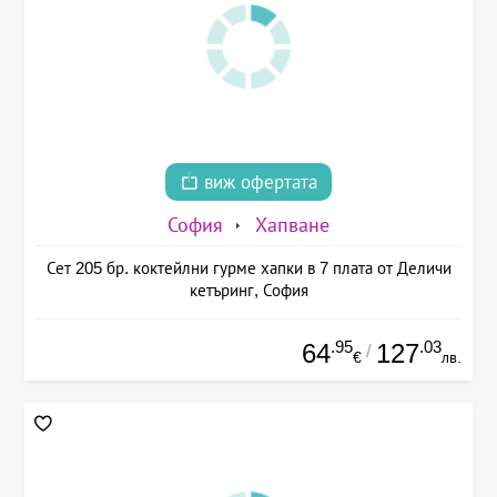
виж офертата
София
Хапване
Сет 205 бр. коктейлни гурме хапки в 7 плата от Деличи
кетъринг, София
.95
.03
64
127
/
€
лв.