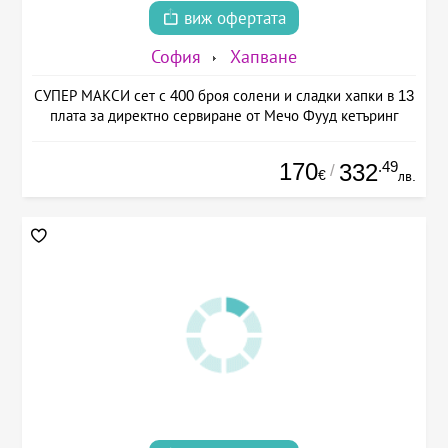
виж офертата
София
Хапване
СУПЕР МАКСИ сет с 400 броя солени и сладки хапки в 13
плата за директно сервиране от Мечо Фууд кетъринг
170
.49
332
/
€
лв.