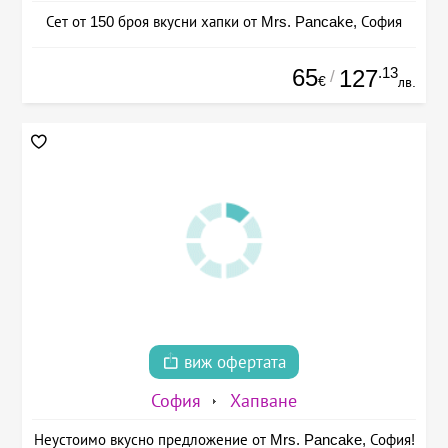
Сет от 150 броя вкусни хапки от Mrs. Pancake, София
65
.13
127
/
€
лв.
виж офертата
София
Хапване
Неустоимо вкусно предложение от Mrs. Pancake, София!