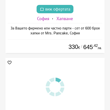
виж офертата
София
Хапване
За Вашето фирмено или частно парти - сет от 600 броя
хапки от Mrs. Pancake, София
330
.42
645
/
€
лв.