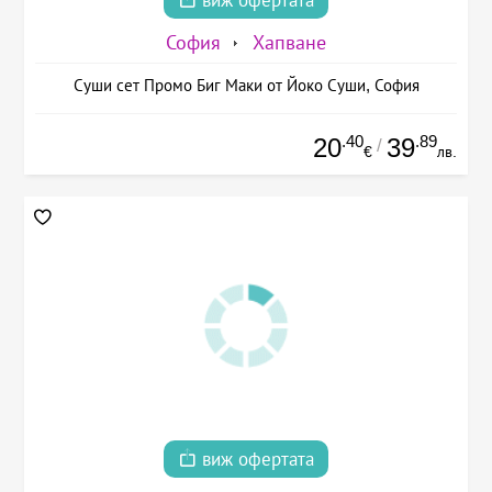
виж офертата
София
Хапване
Суши сет Промо Биг Маки от Йоко Суши, София
.40
.89
20
39
/
€
лв.
виж офертата