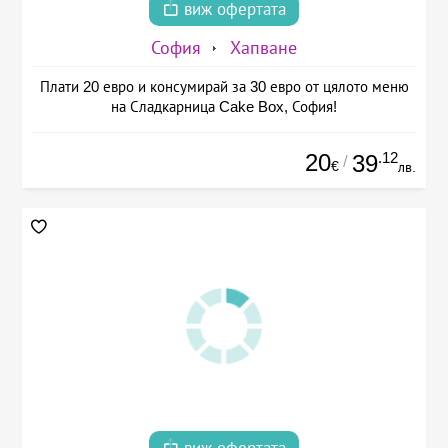
виж офертата
София
Хапване
Плати 20 евро и консумирай за 30 евро от цялото меню
на Сладкарница Cake Box, София!
20
.12
39
/
€
лв.