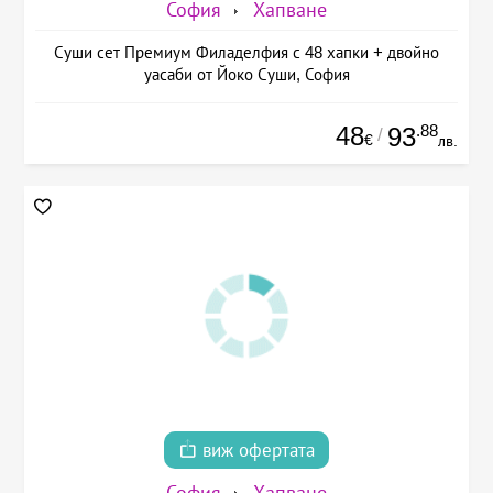
София
Хапване
Суши сет Премиум Филаделфия с 48 хапки + двойно
уасаби от Йоко Суши, София
48
.88
93
/
€
лв.
виж офертата
София
Хапване