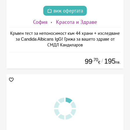
виж офертата
София
Красота и Здраве
Кръвен тест за непоносимост към 44 храни + изследване
за Candida Albicans IgG! Грижа за вашето здраве от
СМДЛ Кандиларов
.70
195
99
/
лв.
€