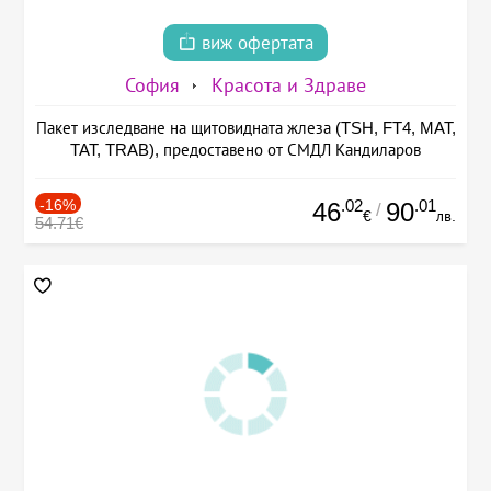
виж офертата
София
Красота и Здраве
Пакет изследване на щитовидната жлеза (TSH, FT4, MAT,
TAT, TRAB), предоставено от СМДЛ Кандиларов
-16%
.02
.01
46
90
/
€
лв.
54.71€