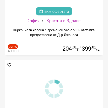
виж офертата
София
Красота и Здраве
Циркониева корона с временен зъб с 51% отстъпка,
предоставено от Д-р Джонова
-51%
.01
.01
204
399
/
€
лв.
409.03€