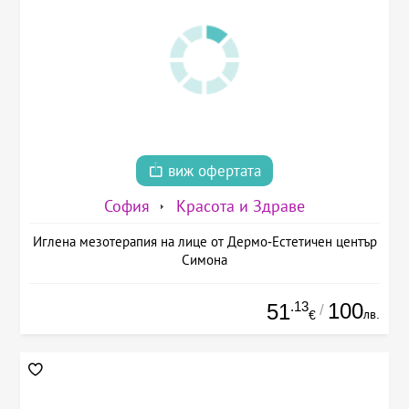
виж офертата
София
Красота и Здраве
Иглена мезотерапия на лице от Дермо-Естетичен център
Симона
.13
100
51
/
лв.
€