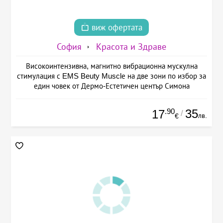
виж офертата
София
Красота и Здраве
Високоинтензивна, магнитно вибрационна мускулна
стимулация с EMS Beuty Musclе на две зони по избор за
един човек от Дермо-Естетичен център Симона
.90
35
17
/
лв.
€