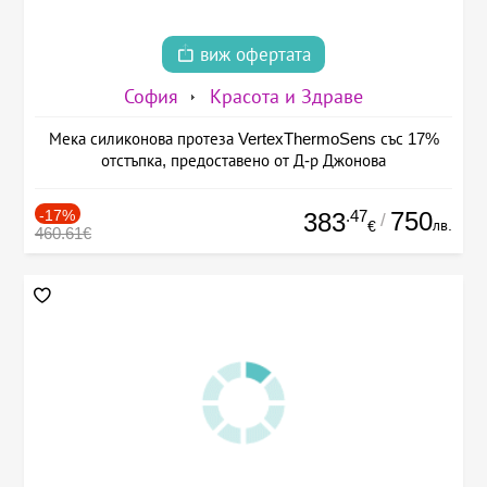
виж офертата
София
Красота и Здраве
Мека силиконова протеза VertexThermoSens със 17%
отстъпка, предоставено от Д-р Джонова
-17%
.47
750
383
/
лв.
€
460.61€