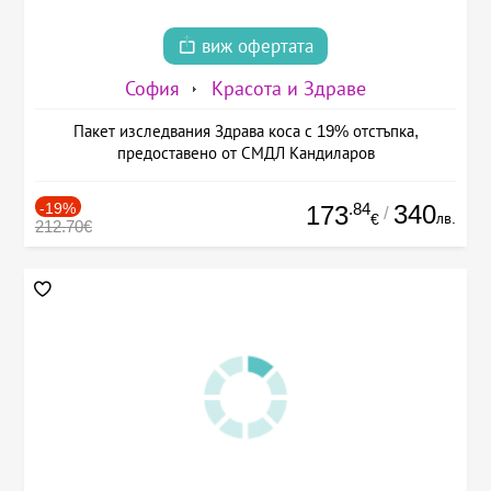
виж офертата
София
Красота и Здраве
Пакет изследвания Здрава коса с 19% отстъпка,
предоставено от СМДЛ Кандиларов
-19%
.84
340
173
/
лв.
€
212.70€