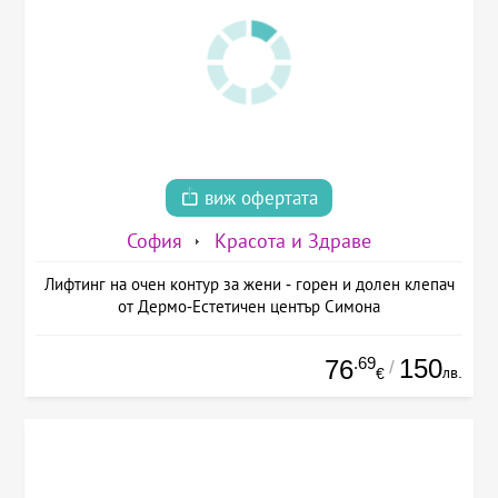
виж офертата
София
Красота и Здраве
Лифтинг на очен контур за жени - горен и долен клепач
от Дермо-Естетичен център Симона
.69
150
76
/
лв.
€