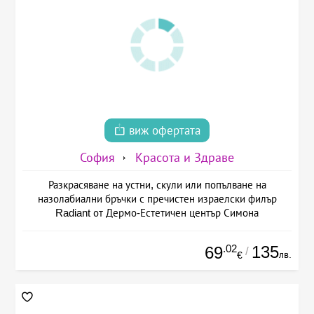
виж офертата
София
Красота и Здраве
Разкрасяване на устни, скули или попълване на
назолабиални бръчки с пречистен израелски филър
Radiant от Дермо-Естетичен център Симона
.02
135
69
/
лв.
€