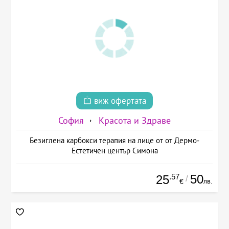
виж офертата
София
Красота и Здраве
Безиглена карбокси терапия на лице от от Дермо-
Естетичен център Симона
.57
50
25
/
лв.
€