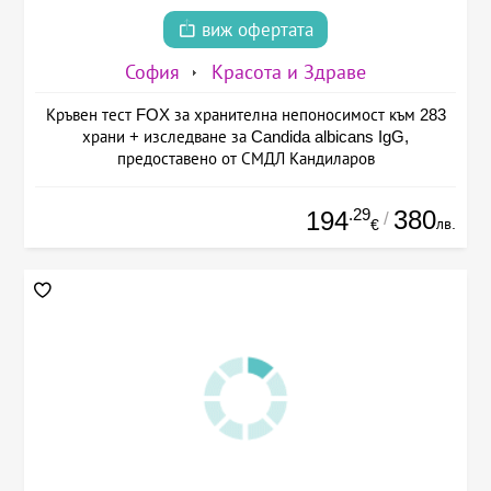
виж офертата
София
Красота и Здраве
Кръвен тест FOX за хранителна непоносимост към 283
храни + изследване за Candida albicans IgG,
предоставено от СМДЛ Кандиларов
.29
380
194
/
лв.
€