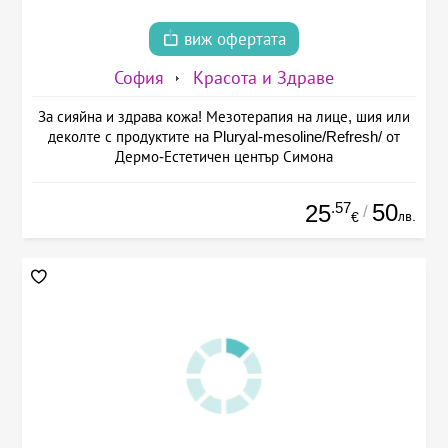
виж офертата
София
Красота и Здраве
За сияйна и здрава кожа! Мезотерапия на лице, шия или
деколте с продуктите на Pluryal-mesoline/Refresh/ от
Дермо-Естетичен център Симона
.57
50
25
/
лв.
€