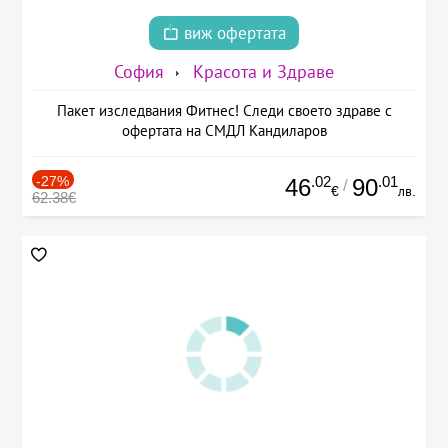
виж офертата
София
Красота и Здраве
Пакет изследвания Фитнес! Следи своето здраве с
офертата на СМДЛ Кандиларов
-27%
.02
.01
46
90
/
€
лв.
62.38€