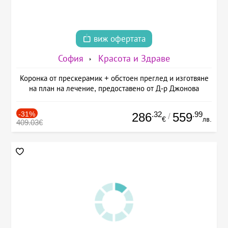
виж офертата
София
Красота и Здраве
Коронка от прескерамик + обстоен преглед и изготвяне
на план на лечение, предоставено от Д-р Джонова
-31%
.32
.99
286
559
/
€
лв.
409.03€