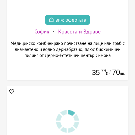
виж офертата
София
Красота и Здраве
Медицинско комбинирано почистване на лице или гръб с
диамантено и водно дермабразио, плюс биохимичен
пилинг от Дермо-Естетичен център Симона
.79
70
35
/
лв.
€