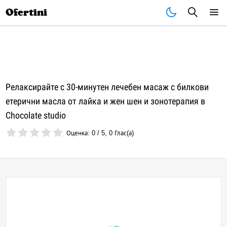
Почивки
Стоки
В града
Всички оферти
Ofertini
Релаксирайте с 30-минутен лечебен масаж с билкови
етерични масла от лайка и жен шен и зонотерапия в
Chocolate studio
Оценка:
0
/
5
,
0
Глас(а)