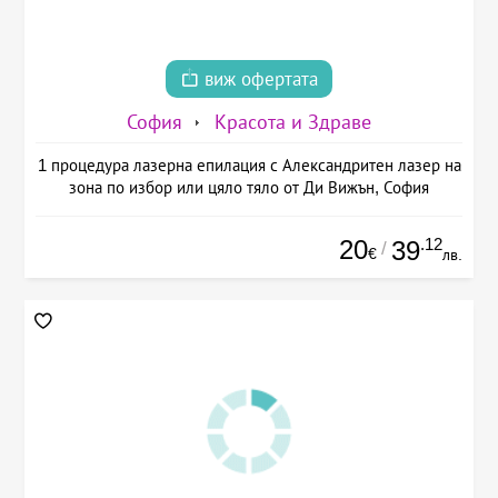
виж офертата
София
Красота и Здраве
1 процедура лазерна епилация с Александритен лазер на
зона по избор или цяло тяло от Ди Вижън, София
20
.12
39
/
€
лв.