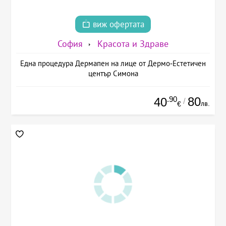
виж офертата
София
Красота и Здраве
Една процедура Дермапен на лице от Дермо-Естетичен
център Симона
.90
80
40
/
лв.
€