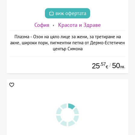
виж офертата
София
Красота и Здраве
Плазма - Озон на цяло лице за жени, за третиране на
акне, широки пори, пигментни петна от Дермо-Естетичен
център Симона
.57
50
25
/
лв.
€