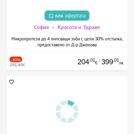
виж офертата
София
Красота и Здраве
Микропротезa до 4 липсващи зъба с цели 30% отстъпка,
предоставено от Д-р Джонова
-30%
.01
.01
204
399
/
€
лв.
291.44€