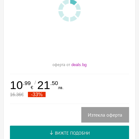
оферта от
deals.bg
10
21
/
.99
.50
€
лв.
16.36
€
-33%
Изтекла оферта
ВИЖТЕ ПОДОБНИ