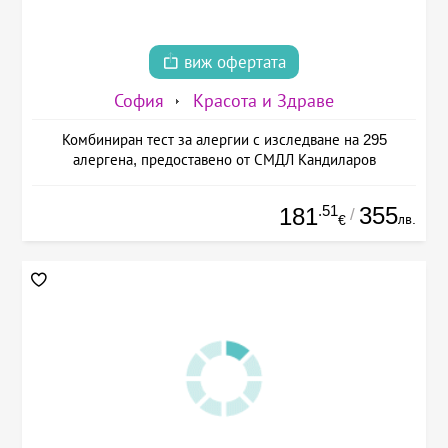
виж офертата
София
Красота и Здраве
Комбиниран тест за алергии с изследване на 295
алергена, предоставено от СМДЛ Кандиларов
.51
355
181
/
лв.
€