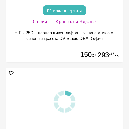
виж офертата
София
Красота и Здраве
HIFU 25D – неоперативен лифтинг за лице и тяло от
салон за красота DV Studio DEA, София
150
.37
293
/
€
лв.