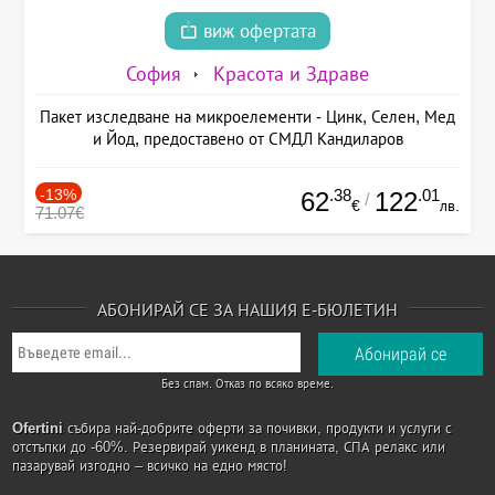
виж офертата
София
Красота и Здраве
Пакет изследване на микроелементи - Цинк, Селен, Мед
и Йод, предоставено от СМДЛ Кандиларов
-13%
.38
.01
62
122
/
€
лв.
71.07€
АБОНИРАЙ СЕ ЗА НАШИЯ Е-БЮЛЕТИН
Без спам. Отказ по всяко време.
Ofertini
събира най-добрите оферти за почивки, продукти и услуги с
отстъпки до -60%. Резервирай уикенд в планината, СПА релакс или
пазарувай изгодно – всичко на едно място!