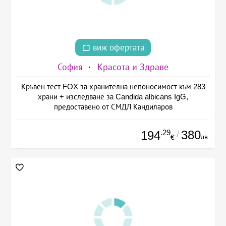
виж офертата
София
Красота и Здраве
Кръвен тест FOX за хранителна непоносимост към 283
храни + изследване за Candida albicans IgG,
предоставено от СМДЛ Кандиларов
.29
380
194
/
лв.
€