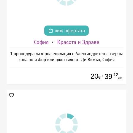
виж офертата
София
Красота и Здраве
1 процедура лазерна епилация с Александритен лазер на
зона по избор или цяло тяло от Ди Вижън, София
20
.12
39
/
€
лв.