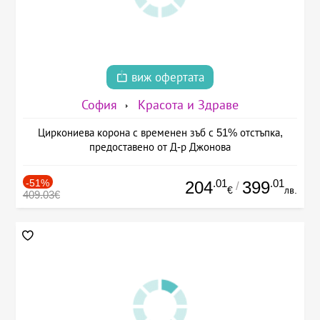
виж офертата
София
Красота и Здраве
Циркониева корона с временен зъб с 51% отстъпка,
предоставено от Д-р Джонова
-51%
.01
.01
204
399
/
€
лв.
409.03€