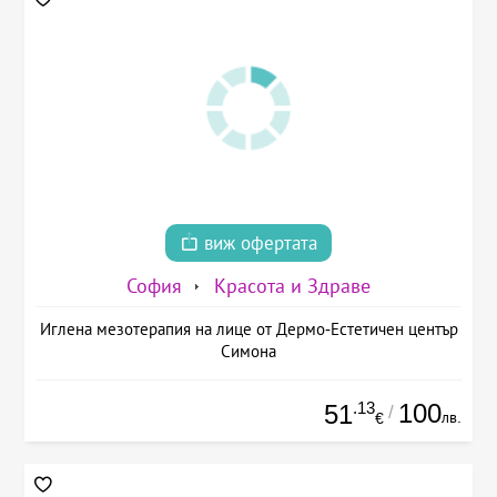
виж офертата
София
Красота и Здраве
Иглена мезотерапия на лице от Дермо-Естетичен център
Симона
.13
100
51
/
лв.
€