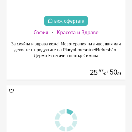
виж офертата
София
Красота и Здраве
За сияйна и здрава кожа! Мезотерапия на лице, шия или
деколте с продуктите на Pluryal-mesoline/Refresh/ от
Дермо-Естетичен център Симона
.57
50
25
/
лв.
€