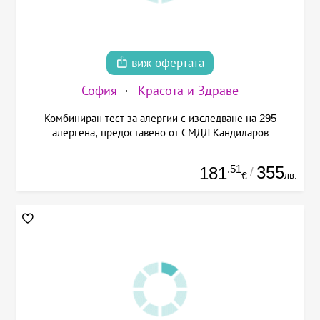
виж офертата
София
Красота и Здраве
Комбиниран тест за алергии с изследване на 295
алергена, предоставено от СМДЛ Кандиларов
.51
355
181
/
лв.
€