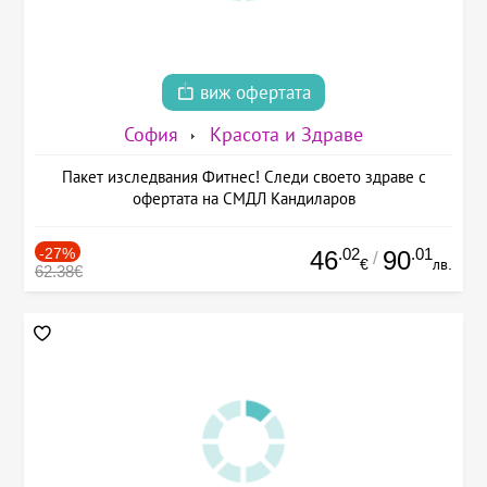
виж офертата
София
Красота и Здраве
Пакет изследвания Фитнес! Следи своето здраве с
офертата на СМДЛ Кандиларов
-27%
.02
.01
46
90
/
€
лв.
62.38€