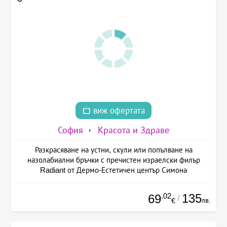
виж офертата
София
Красота и Здраве
Разкрасяване на устни, скули или попълване на
назолабиални бръчки с пречистен израелски филър
Radiant от Дермо-Естетичен център Симона
.02
135
69
/
лв.
€