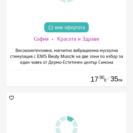
виж офертата
София
Красота и Здраве
Високоинтензивна, магнитно вибрационна мускулна
стимулация с EMS Beuty Musclе на две зони по избор за
един човек от Дермо-Естетичен център Симона
.90
35
17
/
лв.
€