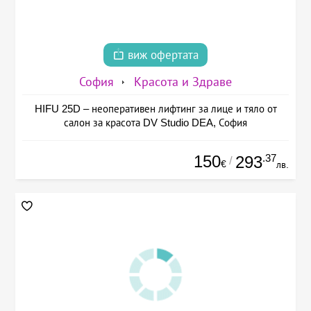
виж офертата
София
Красота и Здраве
HIFU 25D – неоперативен лифтинг за лице и тяло от
салон за красота DV Studio DEA, София
150
.37
293
/
€
лв.