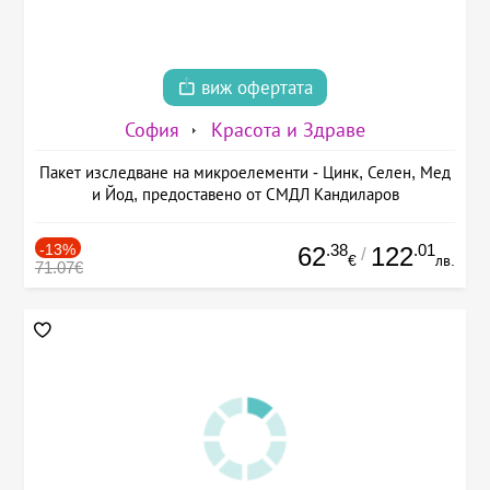
виж офертата
София
Красота и Здраве
Пакет изследване на микроелементи - Цинк, Селен, Мед
и Йод, предоставено от СМДЛ Кандиларов
-13%
.38
.01
62
122
/
€
лв.
71.07€