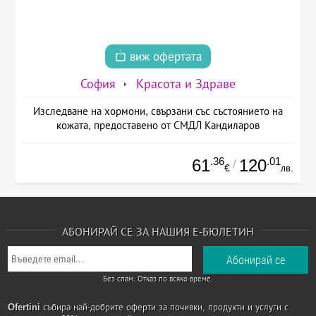
виж офертата
София
Красота и Здраве
Изследване на хормони, свързани със състоянието на
кожата, предоставено от СМДЛ Кандиларов
.36
.01
61
120
/
€
лв.
АБОНИРАЙ СЕ ЗА НАШИЯ Е-БЮЛЕТИН
Без спам. Отказ по всяко време.
Ofertini
събира най-добрите оферти за почивки, продукти и услуги с