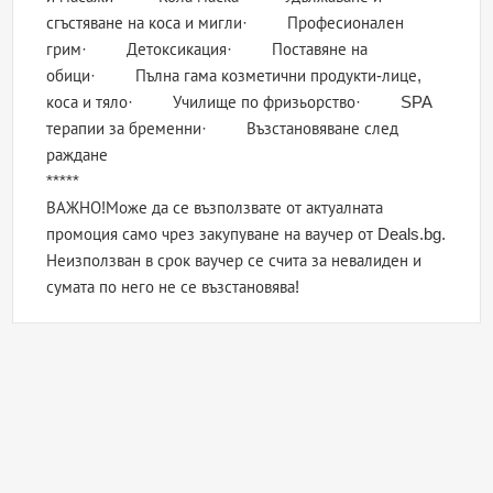
сгъстяване на коса и мигли· Професионален
грим· Детоксикация· Поставяне на
обици· Пълна гама козметични продукти-лице,
коса и тяло· Училище по фризьорство· SPA
терапии за бременни· Възстановяване след
раждане
*****
ВАЖНО!Може да се възползвате от актуалната
промоция само чрез закупуване на ваучер от Deals.bg.
Неизползван в срок ваучер се счита за невалиден и
сумата по него не се възстановява!