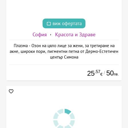
виж офертата
София
Красота и Здраве
Плазма - Озон на цяло лице за жени, за третиране на
акне, широки пори, пигментни петна от Дермо-Естетичен
център Симона
.57
50
25
/
лв.
€