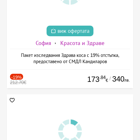
виж офертата
София
Красота и Здраве
Пакет изследвания Здрава коса с 19% отстъпка,
предоставено от СМДЛ Кандиларов
-19%
.84
340
173
/
лв.
€
212.70€