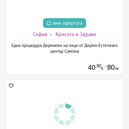
виж офертата
София
Красота и Здраве
Една процедура Дермапен на лице от Дермо-Естетичен
център Симона
.90
80
40
/
лв.
€