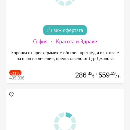
виж офертата
София
Красота и Здраве
Коронка от прескерамик + обстоен преглед и изготвяне
на план на лечение, предоставено от Д-р Джонова
-31%
.32
.99
286
559
/
€
лв.
409.03€