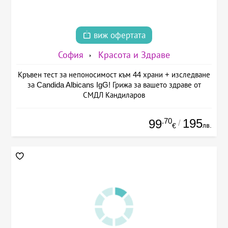
виж офертата
София
Красота и Здраве
Кръвен тест за непоносимост към 44 храни + изследване
за Candida Albicans IgG! Грижа за вашето здраве от
СМДЛ Кандиларов
.70
195
99
/
лв.
€