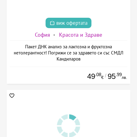
виж офертата
София
Красота и Здраве
Пакет ДНК анализ за лактозна и фруктозна
нетолерантност! Погрижи се за здравето си със СМДЛ
Кандиларов
.08
.99
49
95
/
€
лв.