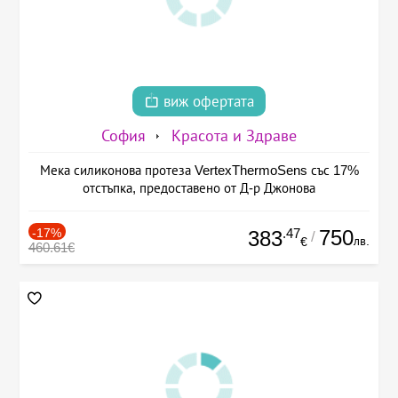
виж офертата
София
Красота и Здраве
Мека силиконова протеза VertexThermoSens със 17%
отстъпка, предоставено от Д-р Джонова
-17%
.47
750
383
/
лв.
€
460.61€