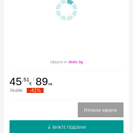
оферта от
deals.bg
45
89
/
.51
€
лв.
76.69
€
-41%
Изтекла оферта
ВИЖТЕ ПОДОБНИ