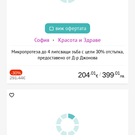
виж офертата
София
Красота и Здраве
Микропротезa до 4 липсващи зъба с цели 30% отстъпка,
предоставено от Д-р Джонова
-30%
.01
.01
204
399
/
€
лв.
291.44€