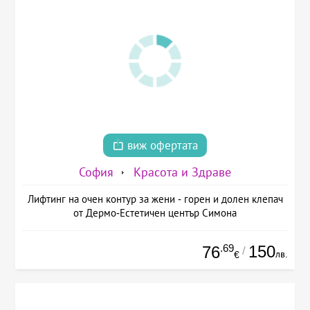
виж офертата
София
Красота и Здраве
Лифтинг на очен контур за жени - горен и долен клепач
от Дермо-Естетичен център Симона
.69
150
76
/
лв.
€