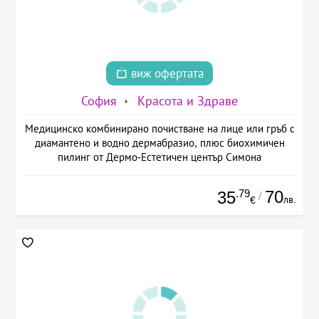
виж офертата
София
Красота и Здраве
Медицинско комбинирано почистване на лице или гръб с
диамантено и водно дермабразио, плюс биохимичен
пилинг от Дермо-Естетичен център Симона
.79
70
35
/
лв.
€