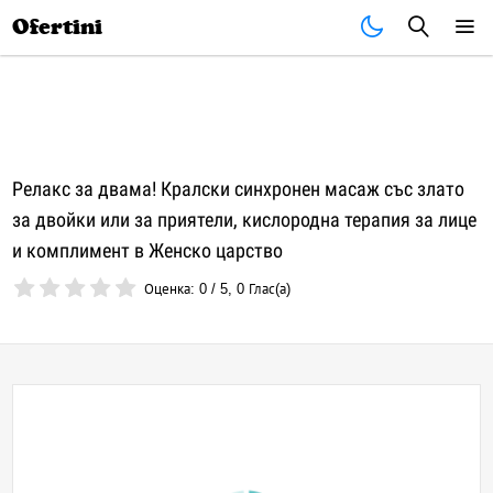
Почивки
Стоки
В града
Всички оферти
Ofertini
Релакс за двама! Кралски синхронен масаж със злато
за двойки или за приятели, кислородна терапия за лице
и комплимент в Женско царство
Оценка:
0
/
5
,
0
Глас(а)