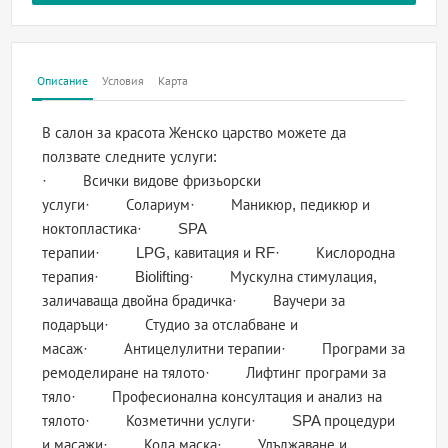
Описание
Условия
Карта
В салон за красота Женско царство можете да
ползвате следните услуги:
· Всички видове фризьорски
услуги· Солариум· Маникюр, педикюр и
ноктопластика· SPA
терапии· LPG, кавитация и RF· Кислородна
терапия· Biolifting· Мускулна стимулация,
заличаваща двойна брадичка· Ваучери за
подаръци· Студио за отслабване и
масаж· Антицелулитни терапии· Програми за
ремоделиране на тялото· Лифтинг програми за
тяло· Професионална консултация и анализ на
тялото· Козметични услуги· SPA процедури
и масажи· Кола маска· Удължаване и