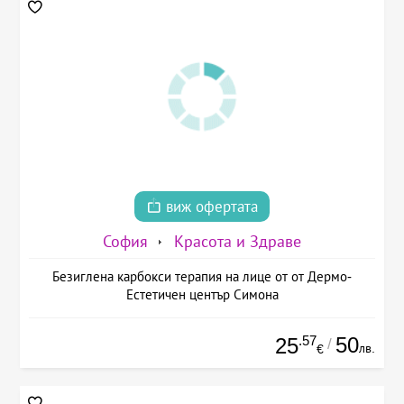
виж офертата
София
Красота и Здраве
Безиглена карбокси терапия на лице от от Дермо-
Естетичен център Симона
.57
50
25
/
лв.
€