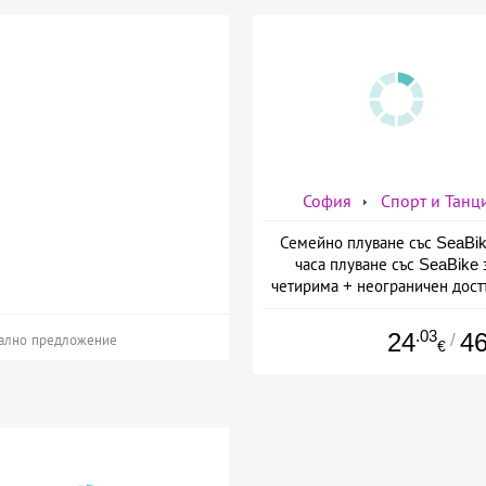
София
Спорт и Танц
Семейно плуване със SeaBik
часа плуване със SeaBike 
четирима + неограничен дост
закрит басейн в плувен бас
Диана, София
.03
24
4
/
ално предложение
€