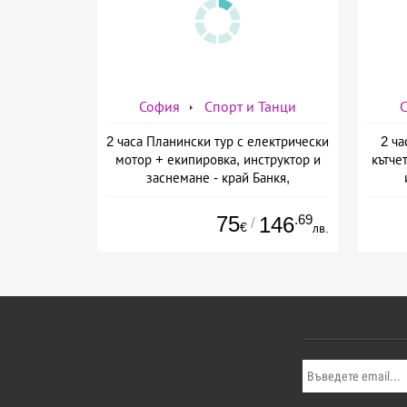
София
Спорт и Танци
2 часа Планински тур с електрически
2 ча
мотор + екипировка, инструктор и
кътче
заснемане - край Банкя,
предоставено от KVM Extreme
пре
75
.69
146
/
€
лв.