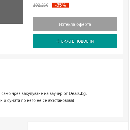
102.26
€
-35%
Изтекла оферта
ВИЖТЕ ПОДОБНИ
само чрез закупуване на ваучер от Deals.bg.
н и сумата по него не се възстановява!