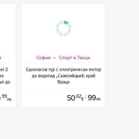
и
София
Спорт и Танци
e! 2
Едночасов тур с електрически мотор
за
до водопад „Скакля&quot; край
ъп до
Враца
ейн
.99
.62
99
6
50
/
лв.
лв.
€