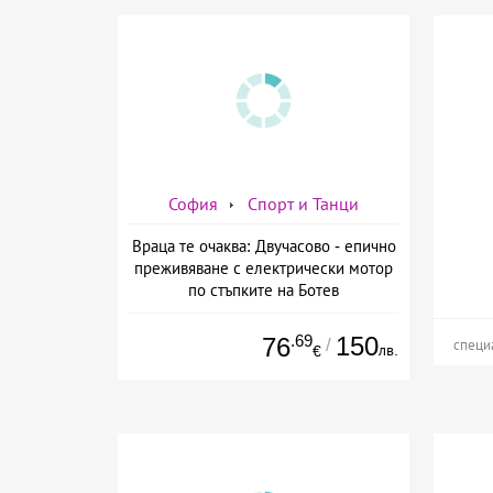
София
Спорт и Танци
Враца те очаква: Двучасово - епично
преживяване с електрически мотор
по стъпките на Ботев
.69
150
76
/
специ
лв.
€