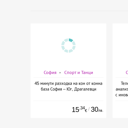
София
Спорт и Танци
45 минути разходка на кон от конна
Тел
база София – Юг, Драгалевци
анализ
с инов
Li
.34
30
15
/
лв.
€