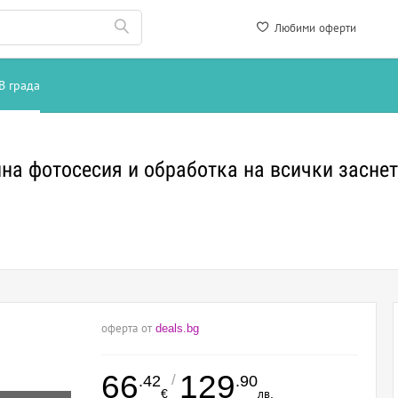
Любими оферти
В града
на фотосесия и обработка на всички заснет
оферта от
deals.bg
66
129
/
.42
.90
€
лв.