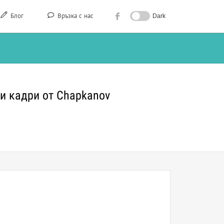
Блог
Връзка с нас
Dark
и кадри от Chapkanov