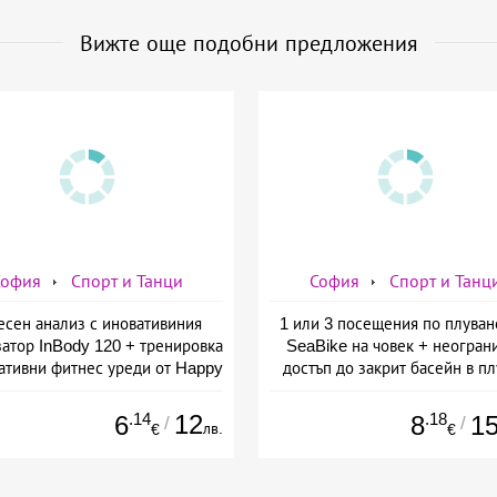
Вижте още подобни предложения
София
Спорт и Танци
София
Спорт и Танц
есен анализ с иновативиния
1 или 3 посещения по плуван
атор InBody 120 + тренировка
SeaBike на човек + неогран
ативни фитнес уреди от Happy
достъп до закрит басейн в п
fe - slim &amp; shape club
басейн Диана, София
.14
12
.18
6
8
1
/
/
лв.
€
€