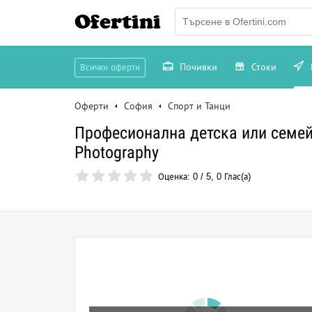
Ofertini
Почивки
Стоки
Всички оферти
Оферти
София
Спорт и Танци
Професионална детска или семей
Photography
Оценка:
0
/
5
,
0
Глас(а)