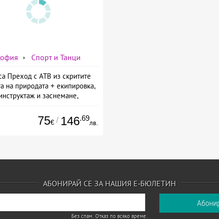
София
Спорт и Танци
са Преход с АТВ из скритите
та на природата + екипировка,
инструктаж и заснемане,
доставено от KVM Extreme
75
.69
146
/
€
лв.
АБОНИРАЙ СЕ ЗА НАШИЯ Е-БЮЛЕТИН
Без спам. Отказ по всяко време.