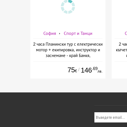
София
Спорт и Танци
2 часа Планински тур с електрически
2 ча
мотор + екипировка, инструктор и
кътче
заснемане - край Банкя,
предоставено от KVM Extreme
пре
75
.69
146
/
€
лв.