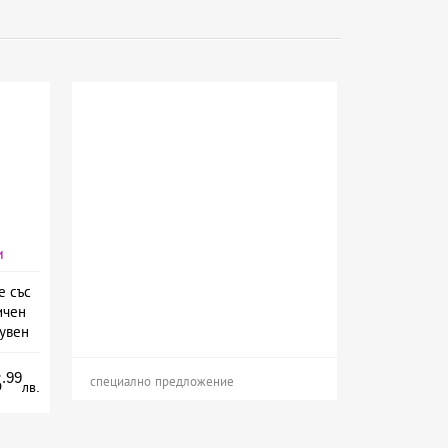
и
е със
ичен
лувен
.99
5
специално предложение
лв.