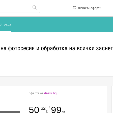
Любими оферти
В града
на фотосесия и обработка на всички заснет
оферта от
deals.bg
50
99
/
.62
€
лв.