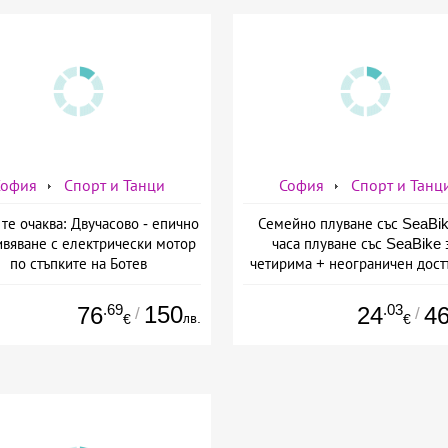
София
Спорт и Танци
София
Спорт и Танц
те очаква: Двучасово - епично
Семейно плуване със SeaBik
вяване с електрически мотор
часа плуване със SeaBike 
по стъпките на Ботев
четирима + неограничен дост
закрит басейн в плувен бас
Диана, София
.69
150
.03
76
24
4
/
/
лв.
€
€