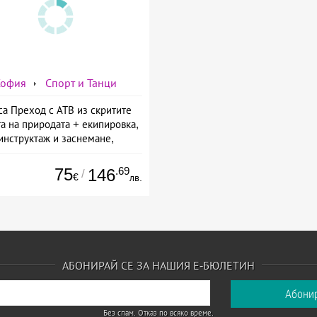
София
Спорт и Танци
са Преход с АТВ из скритите
та на природата + екипировка,
инструктаж и заснемане,
доставено от KVM Extreme
75
.69
146
/
€
лв.
АБОНИРАЙ СЕ ЗА НАШИЯ Е-БЮЛЕТИН
Без спам. Отказ по всяко време.