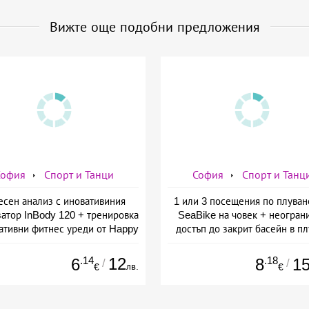
Вижте още подобни предложения
София
Спорт и Танци
София
Спорт и Танц
есен анализ с иновативиния
1 или 3 посещения по плуван
атор InBody 120 + тренировка
SeaBike на човек + неогран
ативни фитнес уреди от Happy
достъп до закрит басейн в п
fe - slim &amp; shape club
басейн Диана, София
.14
12
.18
6
8
1
/
/
лв.
€
€