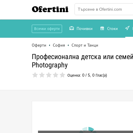
Ofertini
Почивки
Стоки
Всички оферти
Оферти
София
Спорт и Танци
Професионална детска или семей
Photography
Оценка:
0
/
5
,
0
Глас(а)