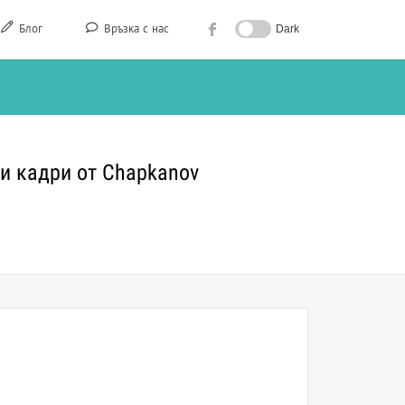
Блог
Връзка с нас
Dark
и кадри от Chapkanov