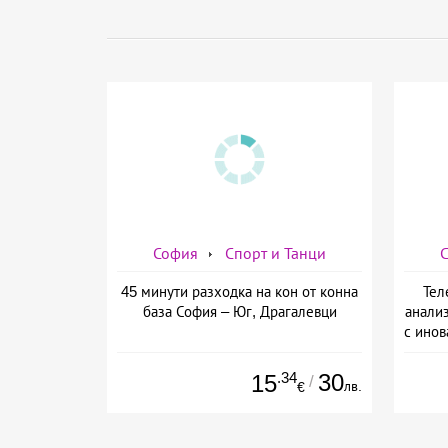
София
Спорт и Танци
45 минути разходка на кон от конна
Тел
база София – Юг, Драгалевци
анализ
с инов
Li
.34
30
15
/
лв.
€