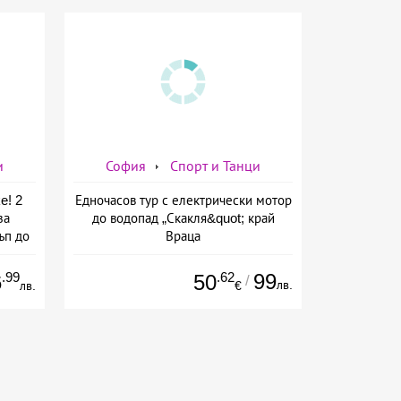
и
София
Спорт и Танци
e! 2
Едночасов тур с електрически мотор
за
до водопад „Скакля&quot; край
ъп до
Враца
ейн
.99
.62
99
6
50
/
лв.
лв.
€