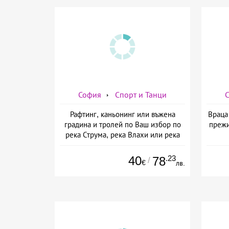
София
Спорт и Танци
Рафтинг, каньонинг или въжена
Враца 
градина и тролей по Ваш избор по
прежи
река Струма, река Влахи или река
Искър от Рафтинг БГ, София
40
.23
78
/
€
лв.