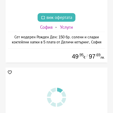
виж офертата
София
Услуги
Сет модерен Рожден Ден: 150 бр. солени и сладки
коктейлни хапки в 5 плата от Деличи кетъринг, София
.95
.69
49
97
/
€
лв.