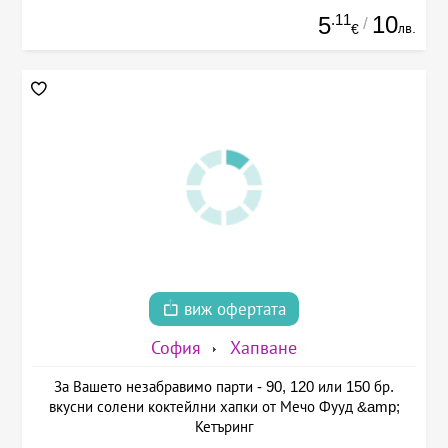
.11
10
5
/
лв.
€
виж офертата
София
Хапване
За Вашето незабравимо парти - 90, 120 или 150 бр.
вкусни солени коктейлни хапки от Мечо Фууд &amp;
Кетъринг