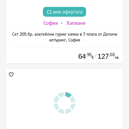
виж офертата
София
Хапване
Сет 205 бр. коктейлни гурме хапки в 7 плата от Деличи
кетъринг, София
.95
.03
64
127
/
€
лв.