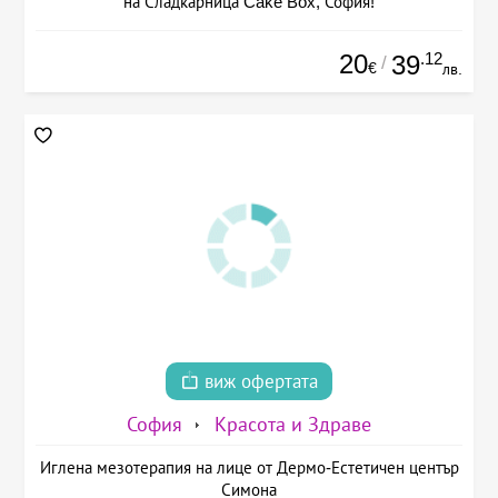
на Сладкарница Cake Box, София!
20
.12
39
/
€
лв.
виж офертата
София
Красота и Здраве
Иглена мезотерапия на лице от Дермо-Естетичен център
Симона