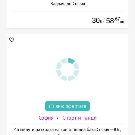
Владая, до София
30
.67
58
/
€
лв.
виж офертата
София
Спорт и Танци
45 минути разходка на кон от конна база София – Юг,