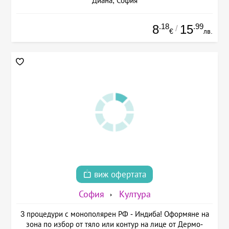
Диана, София
.18
.99
8
15
/
€
лв.
виж офертата
София
Култура
3 процедури с монополярен РФ - Индиба! Оформяне на
зона по избор от тяло или контур на лице от Дермо-