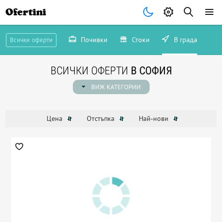
-23%
Ofertini
понеделник
те очакват още следващият
Запиши се сега!
Почивки
Стоки
В града
Всички оферти
Запиши ме!
ВСИЧКИ ОФЕРТИ
В СОФИЯ
ВИЖ КАТЕГОРИИ
остават
4 дни 1 час и 32 минути
Не, благодаря
Цена
Отстъпка
Най-нови