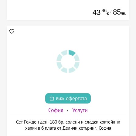
.46
85
43
/
лв.
€
виж офертата
София
Услуги
Сет Рожден ден: 180 бр. солени и сладки коктейлни
хапки в 6 плата от Деличи кетъринг, София