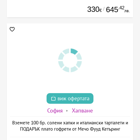
330
.42
645
/
€
лв.
виж офертата
София
Хапване
Вземете 100 бр. солени хапки и италиански тарталети и
ПОДАРЪК плато гофрети от Мечо Фууд Кетъринг