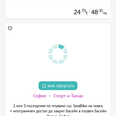
.70
.31
24
48
/
€
лв.
виж офертата
София
Спорт и Танци
1 или 3 посещения по плуване със SeaBike на човек
+ неограничен достъп до закрит басейн в плувен басейн