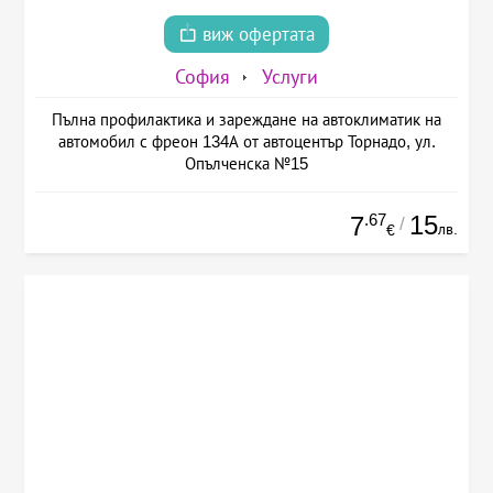
виж офертата
София
Услуги
Пълна профилактика и зареждане на автоклиматик на
автомобил с фреон 134А от автоцентър Торнадо, ул.
Опълченска №15
.67
15
7
/
лв.
€