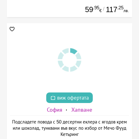
.95
.25
59
117
/
€
лв.
виж офертата
София
Хапване
Подсладете повода с 50 десертни еклера с ягодов крем
или шоколад, тунквани във вкус по избор от Мечо Фууд
Кетъринг