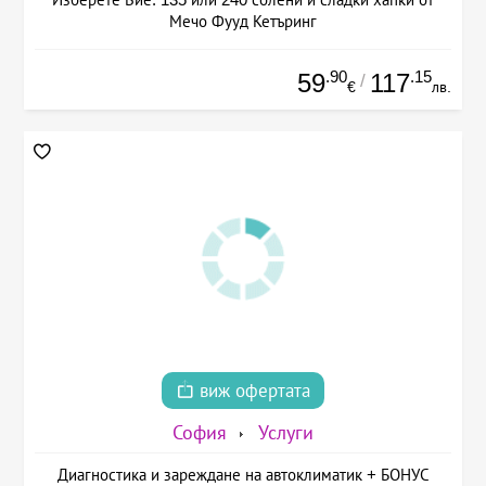
Мечо Фууд Кетъринг
.90
.15
59
117
/
€
лв.
виж офертата
София
Услуги
Диагностика и зареждане на автоклиматик + БОНУС