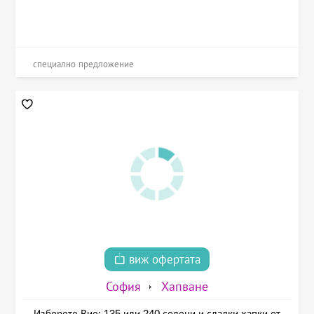
специално предложение
виж офертата
София
Хапване
Изберете Вие: 135 или 240 солени и сладки хапки от