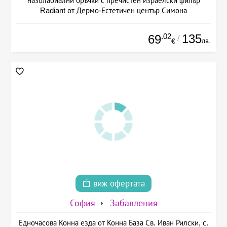
назолабиални бръчки с пречистен израелски филър
Radiant от Дермо-Естетичен център Симона
.02
135
69
/
лв.
€
виж офертата
София
Забавления
Едночасова Конна езда от Конна База Св. Иван Рилски, с.