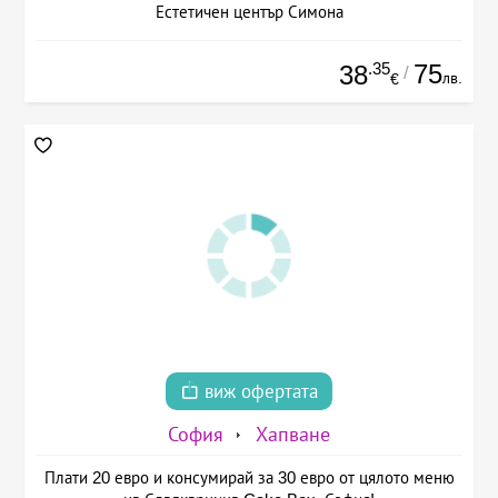
Естетичен център Симона
.35
75
38
/
лв.
€
виж офертата
София
Хапване
Плати 20 евро и консумирай за 30 евро от цялото меню