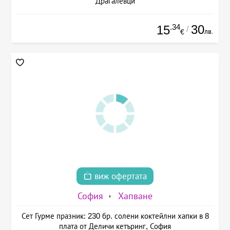
Драгалевци
.34
30
15
/
лв.
€
виж офертата
София
Хапване
Сет Гурме празник: 230 бр. солени коктейлни хапки в 8
плата от Деличи кетъринг, София