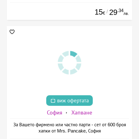
15
.34
29
/
€
лв.
виж офертата
София
Хапване
За Вашето фирмено или частно парти - сет от 600 броя
хапки от Mrs. Pancake, София