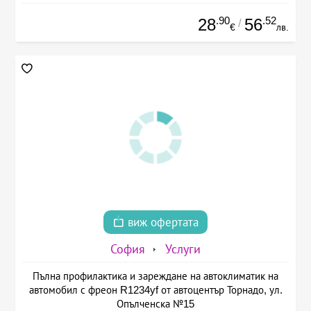
.90
.52
28
56
/
€
лв.
виж офертата
София
Услуги
Пълна профилактика и зареждане на автоклиматик на
автомобил с фреон R1234yf от автоцентър Торнадо, ул.
Опълченска №15