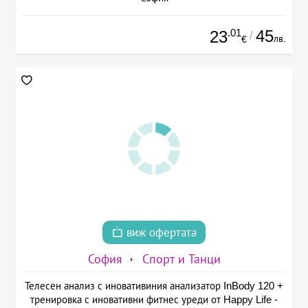
.01
45
23
/
лв.
€
виж офертата
София
Спорт и Танци
Телесен анализ с иновативиния анализатор InBody 120 +
тренировка с иновативни фитнес уреди от Happy Life -