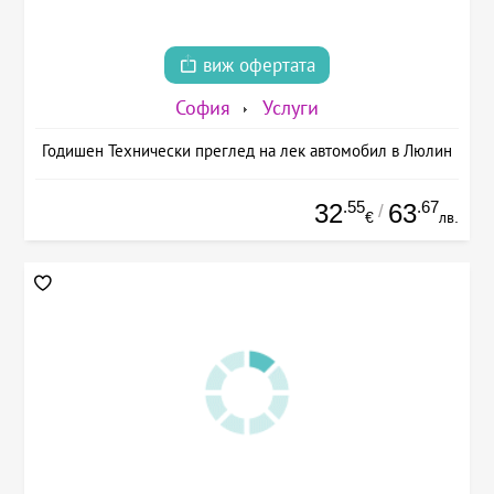
виж офертата
София
Услуги
Годишен Технически преглед на лек автомобил в Люлин
.55
.67
32
63
/
€
лв.