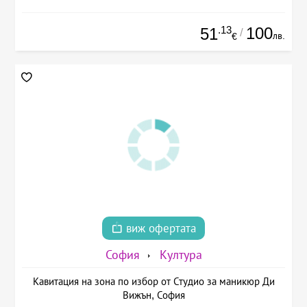
.13
100
51
/
лв.
€
виж офертата
София
Култура
Кавитация на зона по избор от Студио за маникюр Ди
Вижън, София