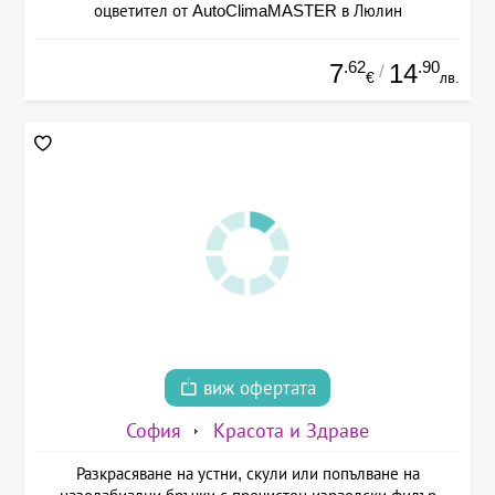
оцветител от AutoClimaMASTER в Люлин
.62
.90
7
14
/
€
лв.
виж офертата
София
Красота и Здраве
Разкрасяване на устни, скули или попълване на