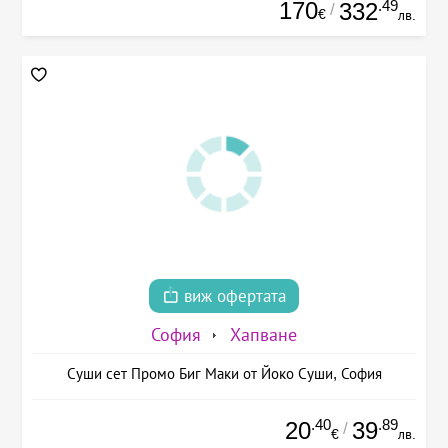
170
.49
332
/
€
лв.
виж офертата
София
Хапване
Суши сет Промо Биг Маки от Йоко Суши, София
.40
.89
20
39
/
€
лв.