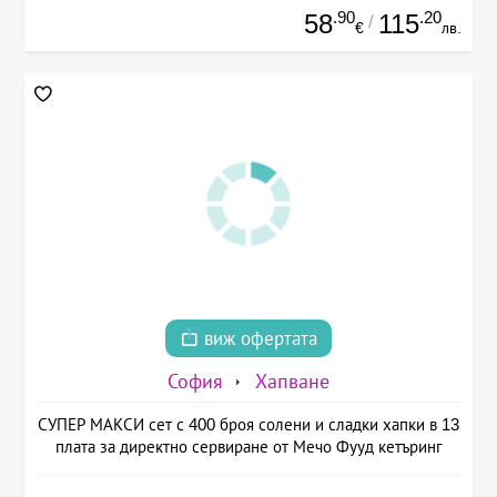
.90
.20
58
115
/
€
лв.
виж офертата
София
Хапване
СУПЕР МАКСИ сет с 400 броя солени и сладки хапки в 13
плата за директно сервиране от Мечо Фууд кетъринг