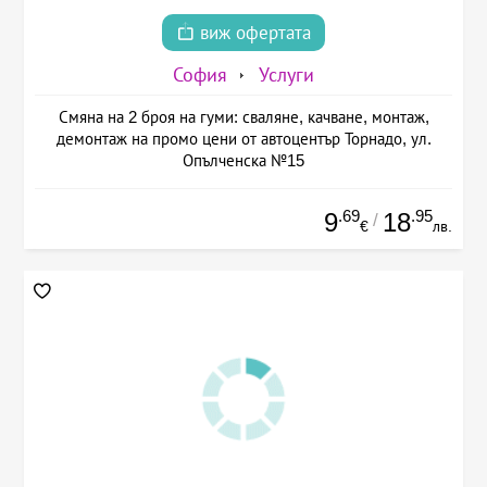
виж офертата
София
Услуги
Смяна на 2 броя на гуми: сваляне, качване, монтаж,
демонтаж на промо цени от автоцентър Торнадо, ул.
Опълченска №15
.69
.95
9
18
/
€
лв.