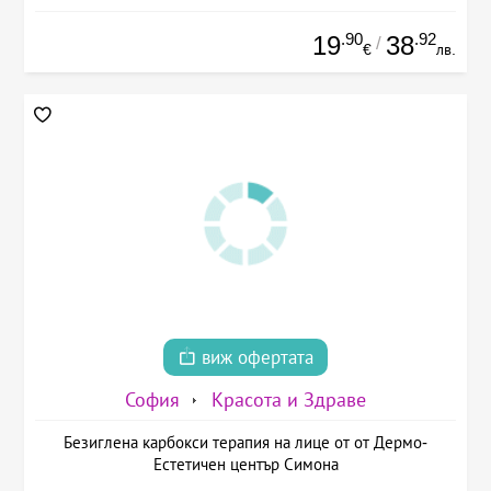
.90
.92
19
38
/
€
лв.
виж офертата
София
Красота и Здраве
Безиглена карбокси терапия на лице от от Дермо-
Естетичен център Симона