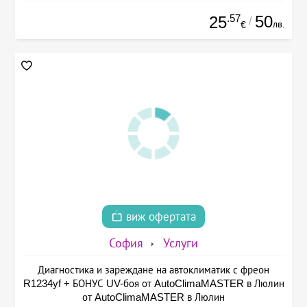
.57
50
25
/
лв.
€
виж офертата
София
Услуги
Диагностика и зареждане на автоклиматик с фреон
R1234yf + БОНУС UV-боя от AutoClimaMASTER в Люлин
от AutoClimaMASTER в Люлин