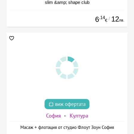
slim &amp; shape club
.14
12
6
/
лв.
€
виж офертата
София
Култура
Масаж + флотация от студио Флоут Зоун София