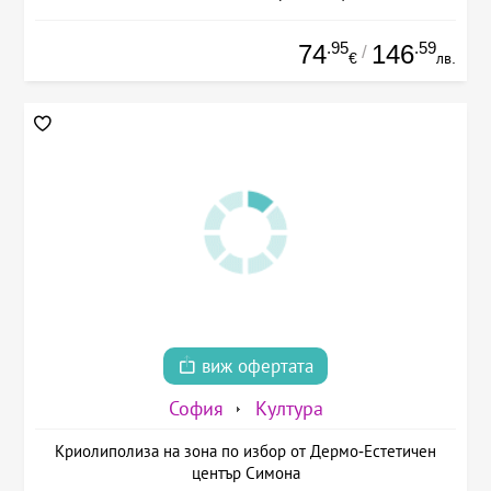
.95
.59
74
146
/
€
лв.
виж офертата
София
Култура
Криолиполиза на зона по избор от Дермо-Естетичен
център Симона