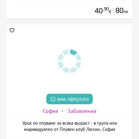
.90
80
40
/
лв.
€
виж офертата
София
Забавления
Урок по плуване за всяка възраст - в група или
индивидуален от Плувен клуб Люлин, София