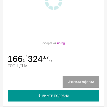
оферта от
rio.bg
166
324
/
.67
€
лв.
ТОП ЦЕНА
Изтекла оферта
ВИЖТЕ ПОДОБНИ