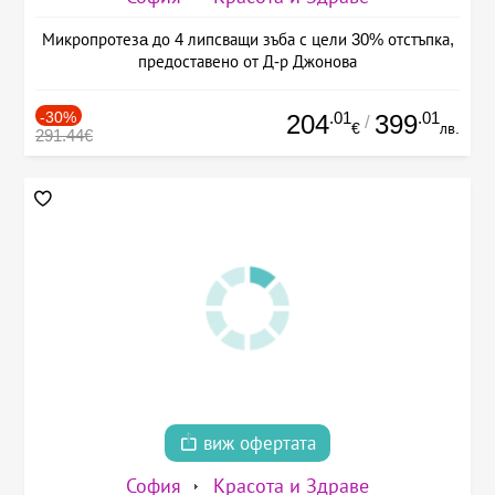
Микропротезa до 4 липсващи зъба с цели 30% отстъпка,
предоставено от Д-р Джонова
-30%
.01
.01
204
399
/
€
лв.
291.44€
виж офертата
София
Красота и Здраве