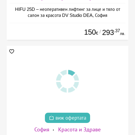
HIFU 25D – неоперативен лифтинг за лице и тяло от
салон за красота DV Studio DEA, София
150
.37
293
/
€
лв.
виж офертата
София
Красота и Здраве