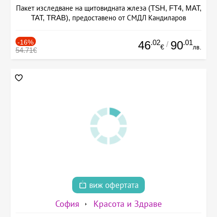
Пакет изследване на щитовидната жлеза (TSH, FT4, MAT,
TAT, TRAB), предоставено от СМДЛ Кандиларов
-16%
.02
.01
46
90
/
€
лв.
54.71€
виж офертата
София
Красота и Здраве