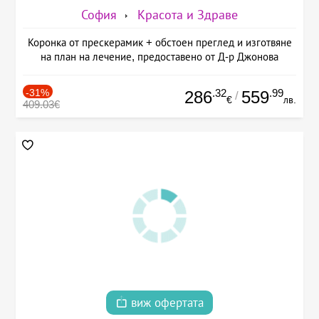
София
Красота и Здраве
Коронка от прескерамик + обстоен преглед и изготвяне
на план на лечение, предоставено от Д-р Джонова
-31%
.32
.99
286
559
/
€
лв.
409.03€
виж офертата