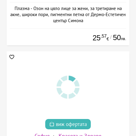
Плазма - Озон на цяло лице за жени, за третиране на
акне, широки пори, пигментни петна от Дермо-Естетичен
център Симона
.57
50
25
/
лв.
€
виж офертата