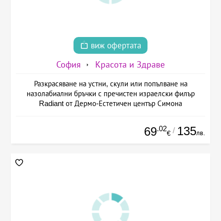
виж офертата
София
Красота и Здраве
Разкрасяване на устни, скули или попълване на
назолабиални бръчки с пречистен израелски филър
Radiant от Дермо-Естетичен център Симона
.02
135
69
/
лв.
€