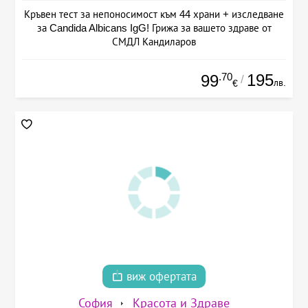
Кръвен тест за непоносимост към 44 храни + изследване
за Candida Albicans IgG! Грижа за вашето здраве от
СМДЛ Кандиларов
.70
195
99
/
лв.
€
виж офертата
София
Красота и Здраве