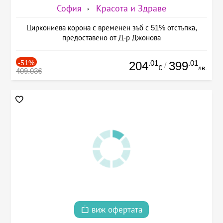
София
Красота и Здраве
Циркониева корона с временен зъб с 51% отстъпка,
предоставено от Д-р Джонова
-51%
.01
.01
204
399
/
€
лв.
409.03€
виж офертата