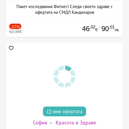
Пакет изследвания Фитнес! Следи своето здраве с
офертата на СМДЛ Кандиларов
-27%
.02
.01
46
90
/
€
лв.
62.38€
виж офертата
София
Красота и Здраве