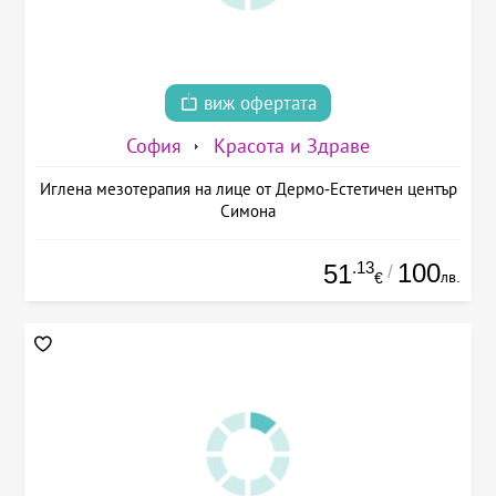
виж офертата
София
Красота и Здраве
Иглена мезотерапия на лице от Дермо-Естетичен център
Симона
.13
100
51
/
лв.
€