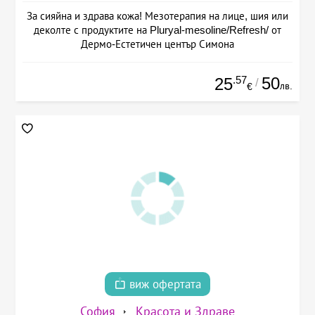
За сияйна и здрава кожа! Мезотерапия на лице, шия или
деколте с продуктите на Pluryal-mesoline/Refresh/ от
Дермо-Естетичен център Симона
.57
50
25
/
лв.
€
виж офертата
София
Красота и Здраве