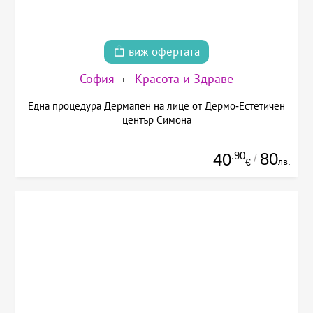
виж офертата
София
Красота и Здраве
Една процедура Дермапен на лице от Дермо-Естетичен
център Симона
.90
80
40
/
лв.
€