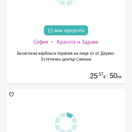
виж офертата
София
Красота и Здраве
Безиглена карбокси терапия на лице от от Дермо-
Естетичен център Симона
.57
50
25
/
лв.
€