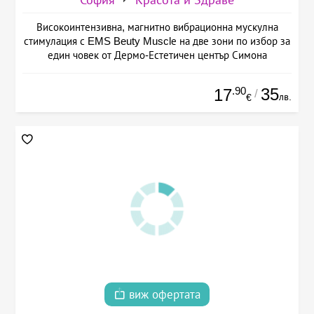
София
Красота и Здраве
Високоинтензивна, магнитно вибрационна мускулна
стимулация с EMS Beuty Musclе на две зони по избор за
един човек от Дермо-Естетичен център Симона
.90
35
17
/
лв.
€
виж офертата