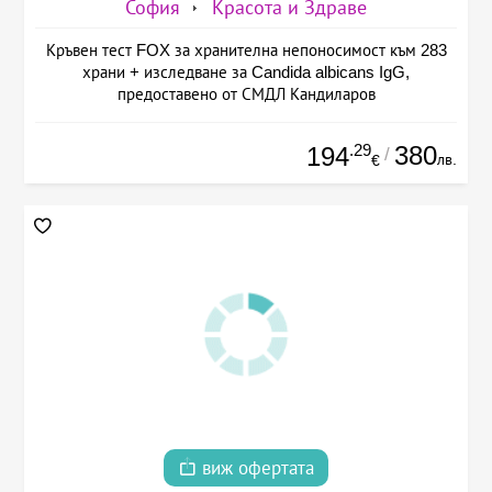
София
Красота и Здраве
Кръвен тест FOX за хранителна непоносимост към 283
храни + изследване за Candida albicans IgG,
предоставено от СМДЛ Кандиларов
.29
380
194
/
лв.
€
виж офертата