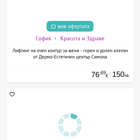
виж офертата
София
Красота и Здраве
Лифтинг на очен контур за жени - горен и долен клепач
от Дермо-Естетичен център Симона
.69
150
76
/
лв.
€