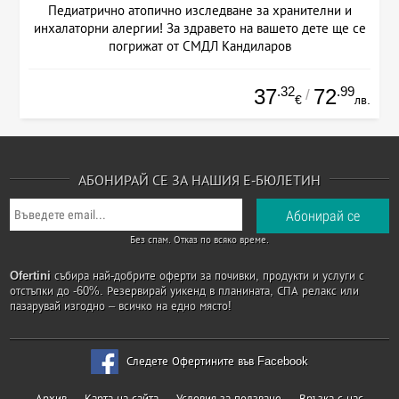
Педиатрично атопично изследване за хранителни и
инхалаторни алергии! За здравето на вашето дете ще се
погрижат от СМДЛ Кандиларов
.32
.99
37
72
/
€
лв.
АБОНИРАЙ СЕ ЗА НАШИЯ Е-БЮЛЕТИН
Без спам. Отказ по всяко време.
Ofertini
събира най-добрите оферти за почивки, продукти и услуги с
отстъпки до -60%. Резервирай уикенд в планината, СПА релакс или
пазарувай изгодно – всичко на едно място!
Следете Офертините във Facebook
Архив
Карта на сайта
Условия за ползване
Връзка с нас