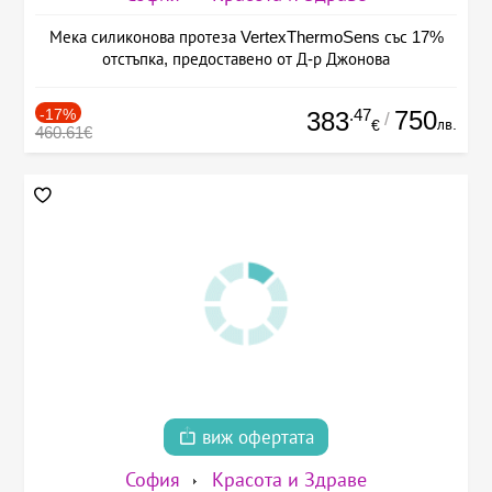
Мека силиконова протеза VertexThermoSens със 17%
отстъпка, предоставено от Д-р Джонова
-17%
.47
750
383
/
лв.
€
460.61€
виж офертата
София
Красота и Здраве