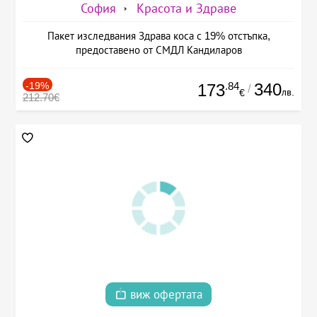
София
Красота и Здраве
Пакет изследвания Здрава коса с 19% отстъпка,
предоставено от СМДЛ Кандиларов
-19%
.84
340
173
/
лв.
€
212.70€
виж офертата