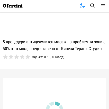
Почивки
Стоки
В града
Всички оферти
Ofertini
5 процедури антицелулитен масаж на проблемни зони с
50% отстъпка, предоставено от Кинези Терапи Студио
Оценка:
0
/
5
,
0
Глас(а)