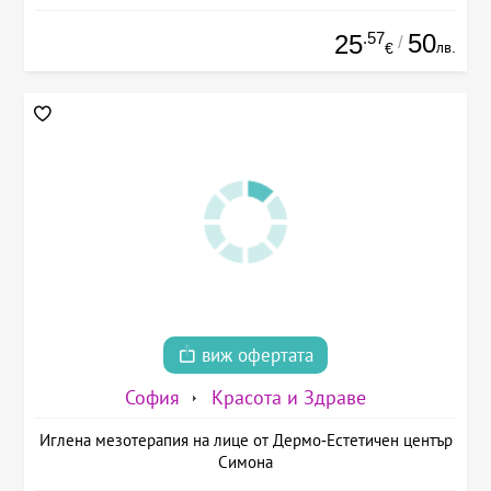
.57
50
25
/
лв.
€
виж офертата
София
Красота и Здраве
Иглена мезотерапия на лице от Дермо-Естетичен център
Симона