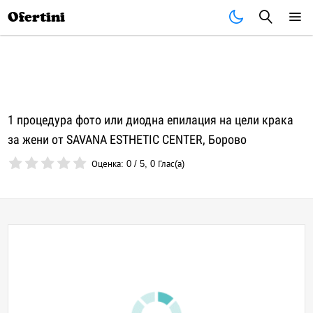
Почивки
Стоки
В града
Всички оферти
Ofertini
1 процедура фото или диодна епилация на цели крака
за жени от SAVANA ESTHETIC CENTER, Борово
Оценка:
0
/
5
,
0
Глас(а)