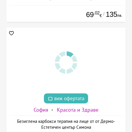
.02
135
69
/
лв.
€
виж офертата
София
Красота и Здраве
Безиглена карбокси терапия на лице от от Дермо-
Естетичен център Симона