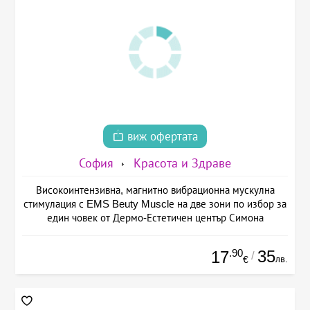
виж офертата
София
Красота и Здраве
Високоинтензивна, магнитно вибрационна мускулна
стимулация с EMS Beuty Musclе на две зони по избор за
един човек от Дермо-Естетичен център Симона
.90
35
17
/
лв.
€