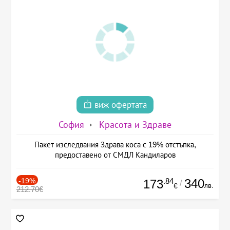
виж офертата
София
Красота и Здраве
Пакет изследвания Здрава коса с 19% отстъпка,
предоставено от СМДЛ Кандиларов
-19%
.84
340
173
/
лв.
€
212.70€