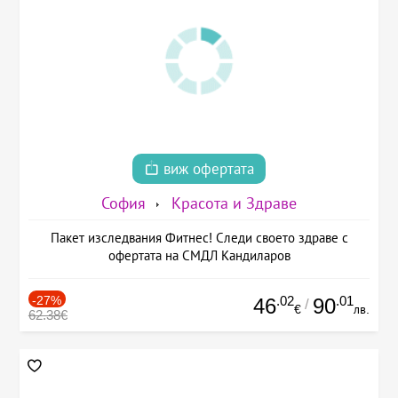
виж офертата
София
Красота и Здраве
Пакет изследвания Фитнес! Следи своето здраве с
офертата на СМДЛ Кандиларов
-27%
.02
.01
46
90
/
€
лв.
62.38€