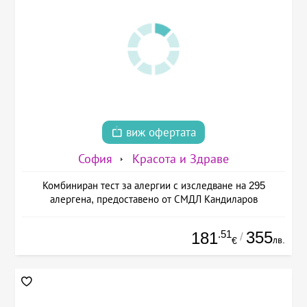
виж офертата
София
Красота и Здраве
Комбиниран тест за алергии с изследване на 295
алергена, предоставено от СМДЛ Кандиларов
.51
355
181
/
лв.
€