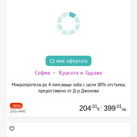
виж офертата
София
Красота и Здраве
Микропротезa до 4 липсващи зъба с цели 30% отстъпка,
предоставено от Д-р Джонова
-30%
.01
.01
204
399
/
€
лв.
291.44€