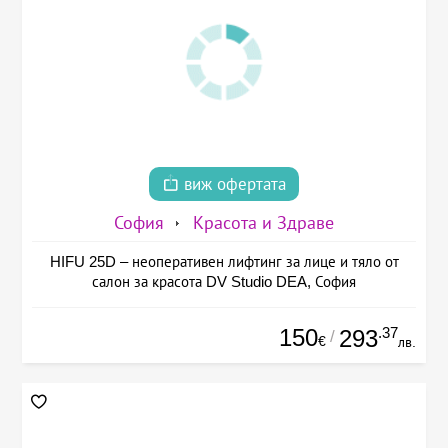
виж офертата
София
Красота и Здраве
HIFU 25D – неоперативен лифтинг за лице и тяло от
салон за красота DV Studio DEA, София
150
.37
293
/
€
лв.