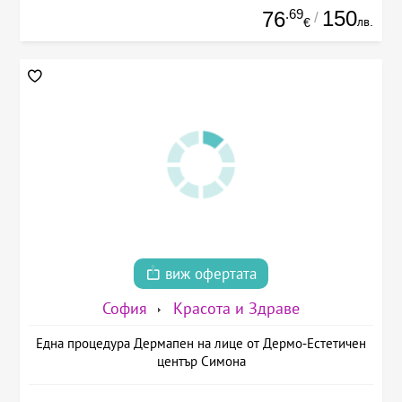
.69
150
76
/
лв.
€
виж офертата
София
Красота и Здраве
Една процедура Дермапен на лице от Дермо-Естетичен
център Симона