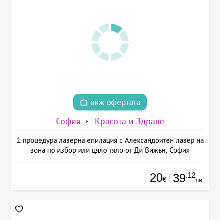
виж офертата
София
Красота и Здраве
1 процедура лазерна епилация с Александритен лазер на
зона по избор или цяло тяло от Ди Вижън, София
20
.12
39
/
€
лв.