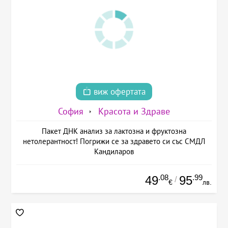
виж офертата
София
Красота и Здраве
Пакет ДНК анализ за лактозна и фруктозна
нетолерантност! Погрижи се за здравето си със СМДЛ
Кандиларов
.08
.99
49
95
/
€
лв.