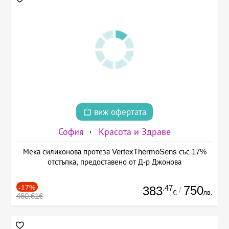
виж офертата
София
Красота и Здраве
Мека силиконова протеза VertexThermoSens със 17%
отстъпка, предоставено от Д-р Джонова
-17%
.47
750
383
/
лв.
€
460.61€