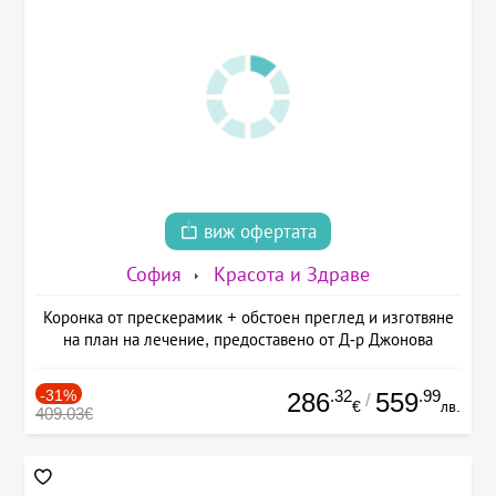
виж офертата
София
Красота и Здраве
Коронка от прескерамик + обстоен преглед и изготвяне
на план на лечение, предоставено от Д-р Джонова
-31%
.32
.99
286
559
/
€
лв.
409.03€