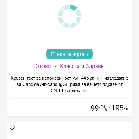
виж офертата
София
Красота и Здраве
Кръвен тест за непоносимост към 44 храни + изследване
за Candida Albicans IgG! Грижа за вашето здраве от
СМДЛ Кандиларов
.70
195
99
/
лв.
€