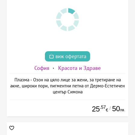
виж офертата
София
Красота и Здраве
Плазма - Озон на цяло лице за жени, за третиране на
акне, широки пори, пигментни петна от Дермо-Естетичен
център Симона
.57
50
25
/
лв.
€