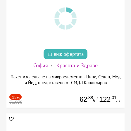
виж офертата
София
Красота и Здраве
Пакет изследване на микроелементи - Цинк, Селен, Мед
и Йод, предоставено от СМДЛ Кандиларов
-13%
.38
.01
62
122
/
€
лв.
71.07€