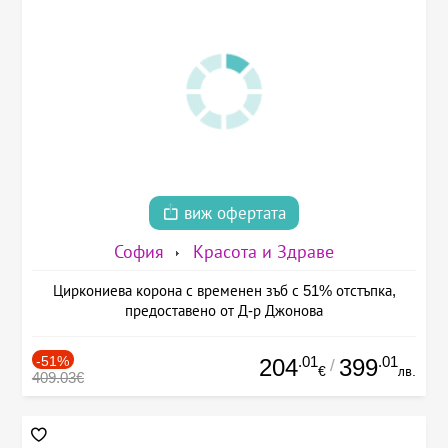
виж офертата
София
Красота и Здраве
Циркониева корона с временен зъб с 51% отстъпка,
предоставено от Д-р Джонова
-51%
.01
.01
204
399
/
€
лв.
409.03€