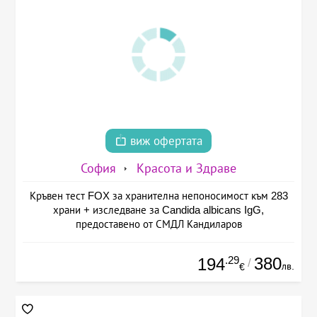
виж офертата
София
Красота и Здраве
Кръвен тест FOX за хранителна непоносимост към 283
храни + изследване за Candida albicans IgG,
предоставено от СМДЛ Кандиларов
.29
380
194
/
лв.
€