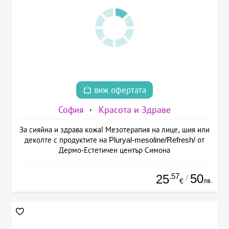
виж офертата
София
Красота и Здраве
За сияйна и здрава кожа! Мезотерапия на лице, шия или
деколте с продуктите на Pluryal-mesoline/Refresh/ от
Дермо-Естетичен център Симона
.57
50
25
/
лв.
€