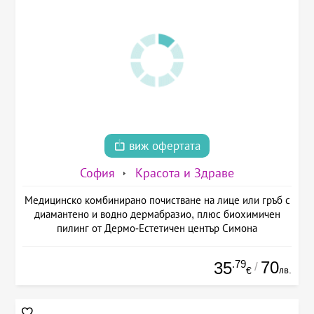
виж офертата
София
Красота и Здраве
Медицинско комбинирано почистване на лице или гръб с
диамантено и водно дермабразио, плюс биохимичен
пилинг от Дермо-Естетичен център Симона
.79
70
35
/
лв.
€