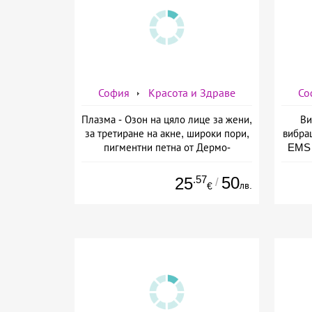
София
Красота и Здраве
Со
Плазма - Озон на цяло лице за жени,
Ви
за третиране на акне, широки пори,
вибра
пигментни петна от Дермо-
EMS 
Естетичен център Симона
изб
.57
50
25
/
лв.
€