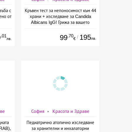
зъба с
Кръвен тест за непоносимост към 44
ено от
храни + изследване за Candida
Albicans IgG! Грижа за вашето
здраве от СМДЛ Кандиларов
.01
.70
195
9
99
/
лв.
лв.
€
аве
София
Красота и Здраве
дната
Педиатрично атопично изследване
TRAB),
за хранителни и инхалаторни