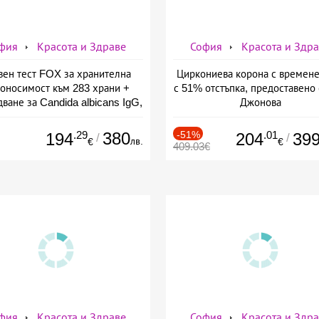
фия
Красота и Здраве
София
Красота и Здр
вен тест FOX за хранителна
Циркониева корона с времене
оносимост към 283 храни +
с 51% отстъпка, предоставено 
ване за Candida albicans IgG,
Джонова
ставено от СМДЛ Кандиларов
.29
380
-51%
.01
194
204
39
/
/
лв.
€
€
409.03€
фия
Красота и Здраве
София
Красота и Здр