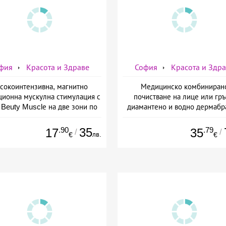
фия
Красота и Здраве
София
Красота и Здр
сокоинтензивна, магнитно
Медицинско комбиниран
ционна мускулна стимулация с
почистване на лице или гръ
Beuty Musclе на две зони по
диамантено и водно дермабр
ор за един човек от Дермо-
плюс биохимичен пилинг от Д
Естетичен център Симона
Естетичен център Симон
.90
35
.79
17
35
/
/
лв.
€
€