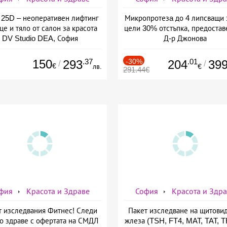
25D – неоперативен лифтинг
Микропротезa до 4 липсващи 
це и тяло от салон за красота
цели 30% отстъпка, предостав
DV Studio DEA, София
Д-р Джонова
150
.37
-30%
.01
293
204
39
/
/
€
лв.
€
291.44€
фия
Красота и Здраве
София
Красота и Здр
т изследвания Фитнес! Следи
Пакет изследване на щитови
о здраве с офертата на СМДЛ
жлеза (TSH, FT4, MAT, TAT, 