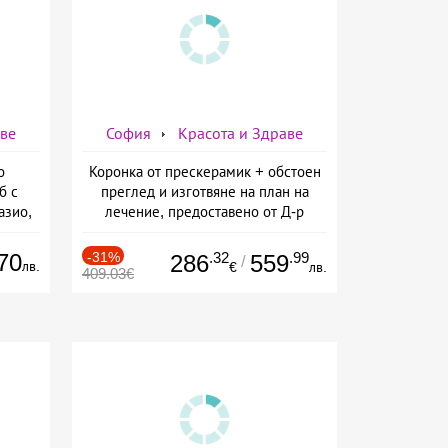
аве
София
Красота и Здраве
о
Коронка от прескерамик + обстоен
б с
преглед и изготвяне на план на
азио,
лечение, предоставено от Д-р
ермо-
Джонова
а
70
-31%
.32
.99
286
559
/
лв.
€
лв.
409.03€