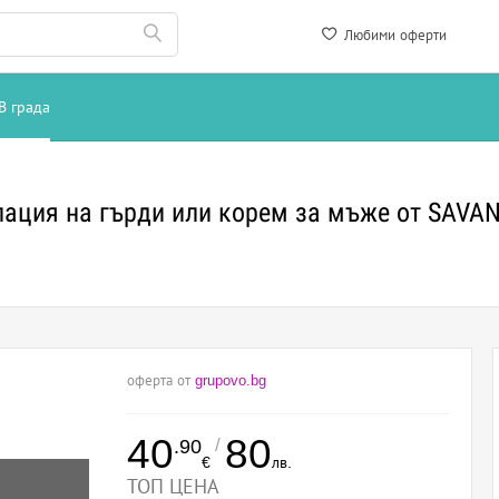
Любими оферти
В града
лация на гърди или корем за мъже от SAVA
оферта от
grupovo.bg
40
80
/
.90
€
лв.
ТОП ЦЕНА