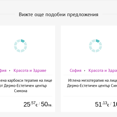
Вижте още подобни предложения
фия
Красота и Здраве
София
Красота и Здр
ена карбокси терапия на лице
Иглена мезотерапия на лиц
от Дермо-Естетичен център
Дермо-Естетичен център Си
Симона
.57
50
.13
1
25
51
/
/
лв.
€
€