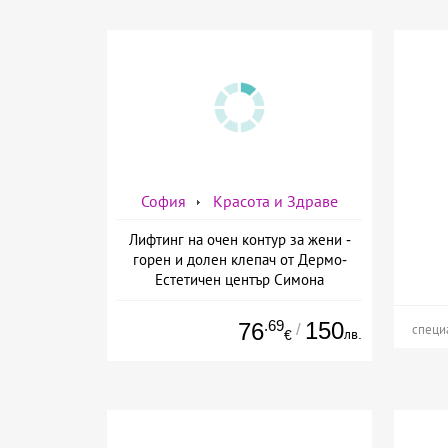
София
Красота и Здраве
Лифтинг на очен контур за жени -
горен и долен клепач от Дермо-
Естетичен център Симона
.69
150
76
/
специ
лв.
€