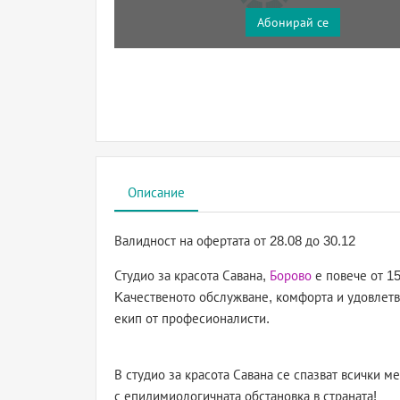
Абонирай се
Описание
Валидност на офертата
от 28.08 до 30.12
Студио за красота Савана,
Борово
е повече от 15
Kaчественото обслужване, комфорта и удовлетво
екип от професионалисти.
В студио за красота Савана се спазват всички м
с епидимиологичната обстановка в страната!