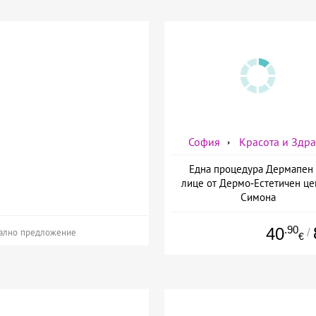
София
Красота и Здр
Една процедура Дермапен 
лице от Дермо-Естетичен це
Симона
.90
40
/
ално предложение
€