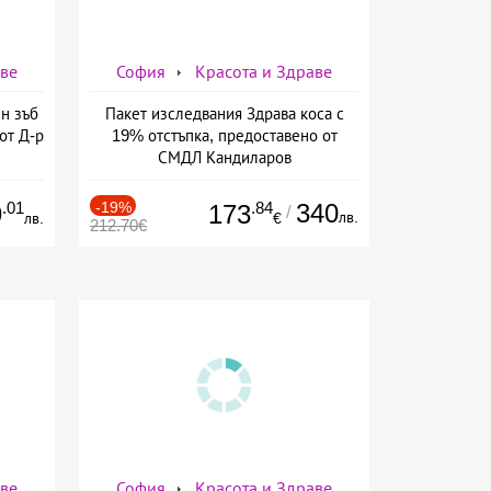
аве
София
Красота и Здраве
н зъб
Пакет изследвания Здрава коса с
от Д-р
19% отстъпка, предоставено от
СМДЛ Кандиларов
.01
-19%
.84
340
9
173
/
лв.
лв.
€
212.70€
аве
София
Красота и Здраве