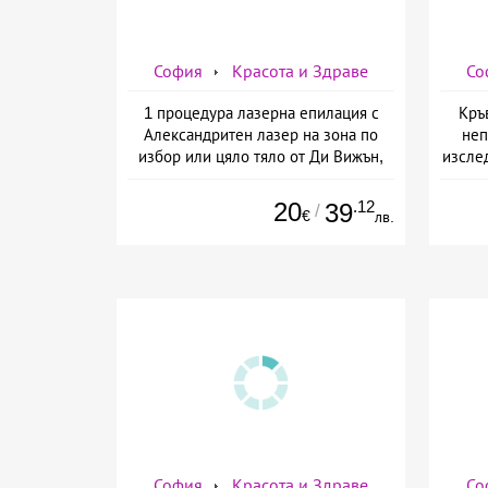
София
Красота и Здраве
Со
1 процедура лазерна епилация с
Кръ
Александритен лазер на зона по
неп
избор или цяло тяло от Ди Вижън,
изслед
София
предо
20
.12
39
/
€
лв.
София
Красота и Здраве
Со