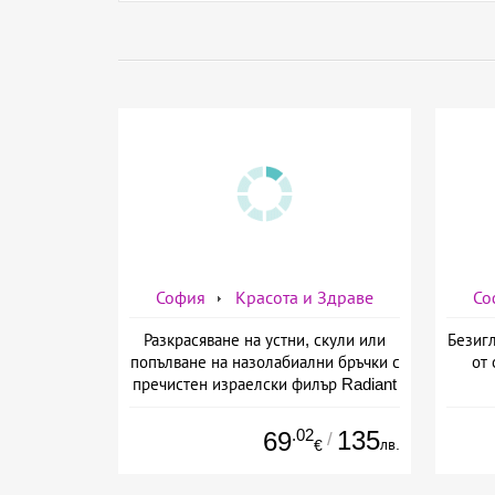
София
Красота и Здраве
Со
Разкрасяване на устни, скули или
Безигл
попълване на назолабиални бръчки с
от 
пречистен израелски филър Radiant
от Дермо-Естетичен център Симона
.02
135
69
/
лв.
€