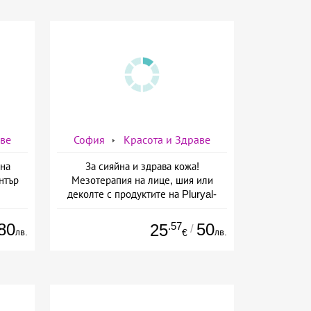
аве
София
Красота и Здраве
на
За сияйна и здрава кожа!
нтър
Мезотерапия на лице, шия или
деколте с продуктите на Pluryal-
mesoline/Refresh/ от Дермо-
Естетичен център Симона
80
.57
50
25
/
лв.
лв.
€