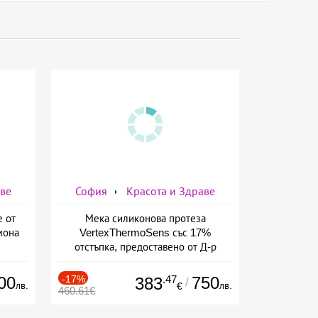
аве
София
Красота и Здраве
е от
Мека силиконова протеза
мона
VertexThermoSens със 17%
отстъпка, предоставено от Д-р
Джонова
00
-17%
.47
750
383
/
лв.
лв.
€
460.61€