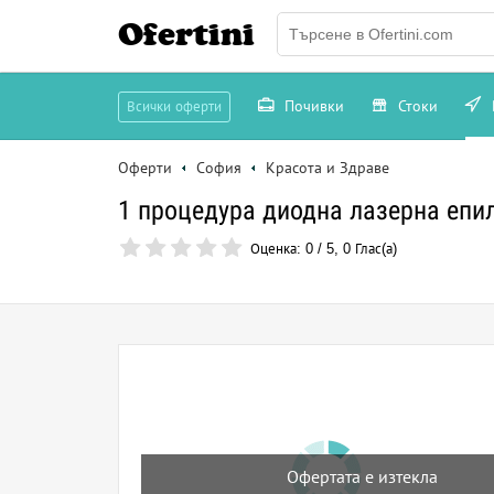
Ofertini
Почивки
Стоки
Всички оферти
Оферти
София
Красота и Здраве
1 процедура диодна лазерна епи
Оценка:
0
/
5
,
0
Глас(а)
Офертата е изтекла