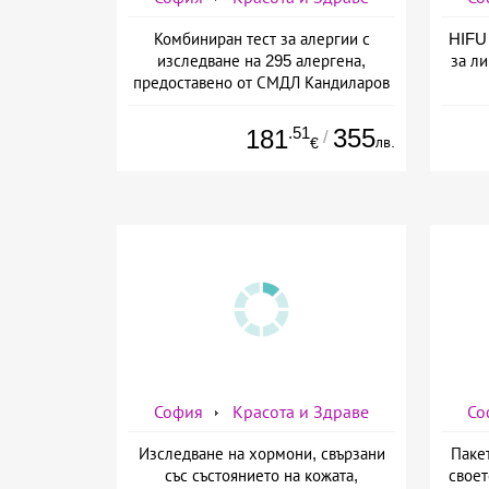
Комбиниран тест за алергии с
HIFU 
изследване на 295 алергена,
за ли
предоставено от СМДЛ Кандиларов
.51
355
181
/
лв.
€
София
Красота и Здраве
Со
Изследване на хормони, свързани
Паке
със състоянието на кожата,
своет