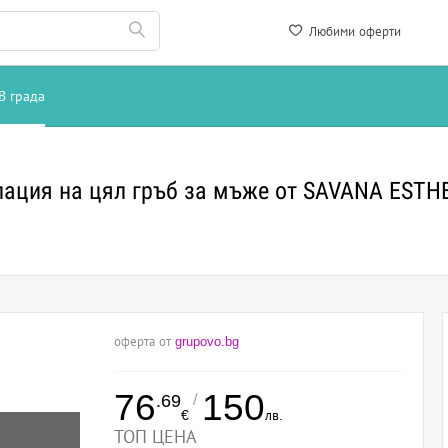
Любими оферти
В града
лация на цял гръб за мъже от SAVANA ESTH
оферта от
grupovo.bg
76
150
/
.69
€
лв.
ТОП ЦЕНА