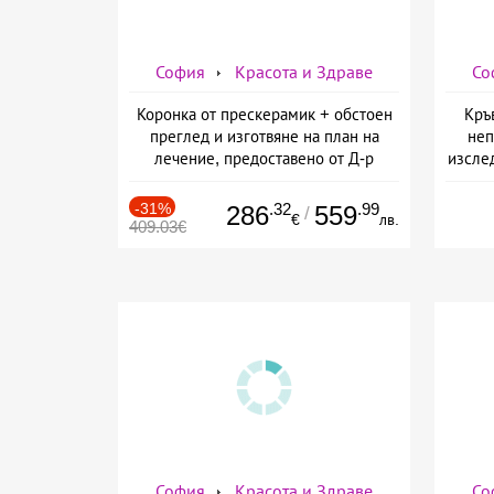
София
Красота и Здраве
Со
Коронка от прескерамик + обстоен
Кръ
преглед и изготвяне на план на
неп
лечение, предоставено от Д-р
изслед
Джонова
предо
-31%
.32
.99
286
559
/
€
лв.
409.03€
София
Красота и Здраве
Со