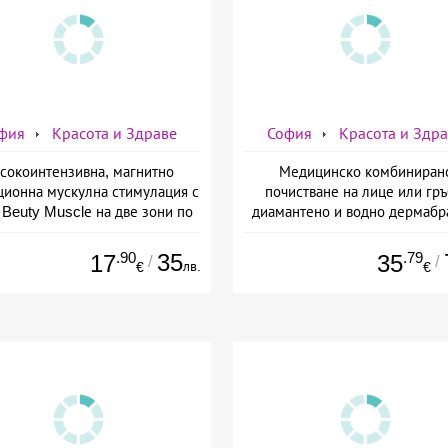
фия
Красота и Здраве
София
Красота и Здр
сокоинтензивна, магнитно
Медицинско комбиниран
ционна мускулна стимулация с
почистване на лице или гръ
Beuty Musclе на две зони по
диамантено и водно дермабр
ор за един човек от Дермо-
плюс биохимичен пилинг от Д
Естетичен център Симона
Естетичен център Симон
.90
35
.79
17
35
/
/
лв.
€
€