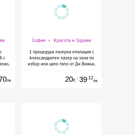
аве
София
Красота и Здраве
о
1 процедура лазерна епилация с
б с
Александритен лазер на зона по
азио,
избор или цяло тяло от Ди Вижън,
ермо-
София
а
70
20
.12
39
/
лв.
€
лв.