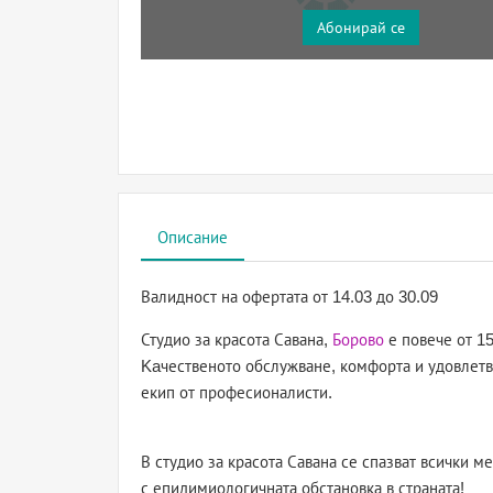
Абонирай се
Описание
Валидност на офертата
от 14.03 до 30.09
Студио за красота Савана,
Борово
е повече от 15
Kaчественото обслужване, комфорта и удовлетво
екип от професионалисти.
В студио за красота Савана се спазват всички м
с епидимиологичната обстановка в страната!