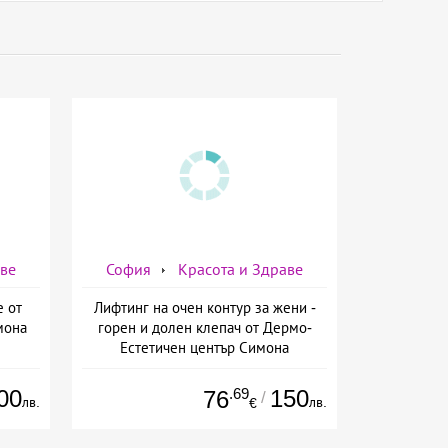
аве
София
Красота и Здраве
е от
Лифтинг на очен контур за жени -
мона
горен и долен клепач от Дермо-
Естетичен център Симона
00
.69
150
76
/
лв.
лв.
€