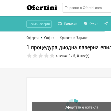
Ofertini
Почивки
Стоки
Всички оферти
Оферти
София
Красота и Здраве
1 процедура диодна лазерна епи
Оценка:
0
/
5
,
0
Глас(а)
Офертата е изтекла