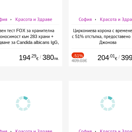
фия
Красота и Здраве
София
Красота и Здр
вен тест FOX за хранителна
Циркониева корона с времене
оносимост към 283 храни +
с 51% отстъпка, предоставено 
ване за Candida albicans IgG,
Джонова
ставено от СМДЛ Кандиларов
.29
380
-51%
.01
194
204
39
/
/
лв.
€
€
409.03€
фия
Красота и Здраве
София
Красота и Здр