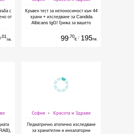
зъба с
Кръвен тест за непоносимост към 44
ено от
храни + изследване за Candida
Albicans IgG! Грижа за вашето
здраве от СМДЛ Кандиларов
.01
.70
195
9
99
/
лв.
лв.
€
аве
София
Красота и Здраве
дната
Педиатрично атопично изследване
TRAB),
за хранителни и инхалаторни