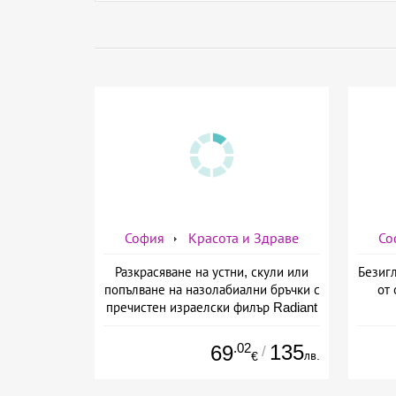
София
Красота и Здраве
Со
Разкрасяване на устни, скули или
Безигл
попълване на назолабиални бръчки с
от 
пречистен израелски филър Radiant
от Дермо-Естетичен център Симона
.02
135
69
/
лв.
€