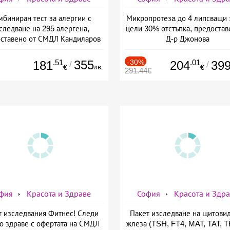
мбиниран тест за алергии с
Микропротезa до 4 липсващи 
следване на 295 алергена,
цели 30% отстъпка, предостав
ставено от СМДЛ Кандиларов
Д-р Джонова
.51
355
-30%
.01
181
204
39
/
/
лв.
€
€
291.44€
фия
Красота и Здраве
София
Красота и Здр
т изследвания Фитнес! Следи
Пакет изследване на щитови
о здраве с офертата на СМДЛ
жлеза (TSH, FT4, MAT, TAT, 