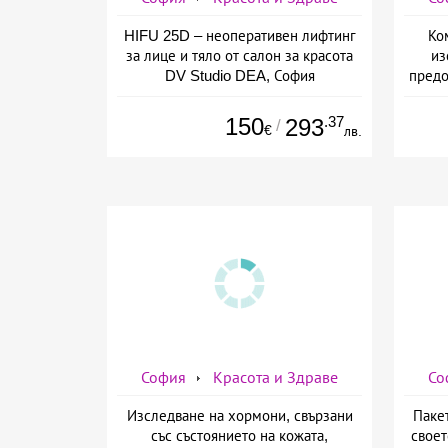
HIFU 25D – неоперативен лифтинг
Ко
за лице и тяло от салон за красота
из
DV Studio DEA, София
предо
150
.37
293
/
€
лв.
София
Красота и Здраве
Со
Изследване на хормони, свързани
Паке
със състоянието на кожата,
своет