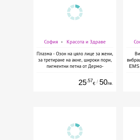
София
Красота и Здраве
Со
Плазма - Озон на цяло лице за жени,
Ви
за третиране на акне, широки пори,
вибра
пигментни петна от Дермо-
EMS 
Естетичен център Симона
изб
.57
50
25
/
лв.
€