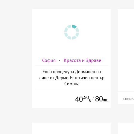
София
Красота и Здраве
Една процедура Дермапен на
лице от Дермо-Естетичен център
Симона
.90
80
40
/
специ
лв.
€