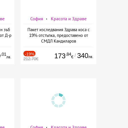
аве
София
Красота и Здраве
н зъб
Пакет изследвания Здрава коса с
от Д-р
19% отстъпка, предоставено от
СМДЛ Кандиларов
.01
-19%
.84
340
9
173
/
лв.
лв.
€
212.70€
аве
София
Красота и Здраве