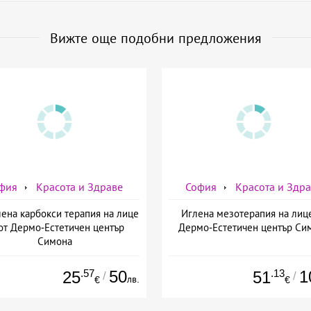
Вижте още подобни предложения
фия
Красота и Здраве
София
Красота и Здр
ена карбокси терапия на лице
Иглена мезотерапия на лиц
от Дермо-Естетичен център
Дермо-Естетичен център Си
Симона
.57
50
.13
1
25
51
/
/
лв.
€
€