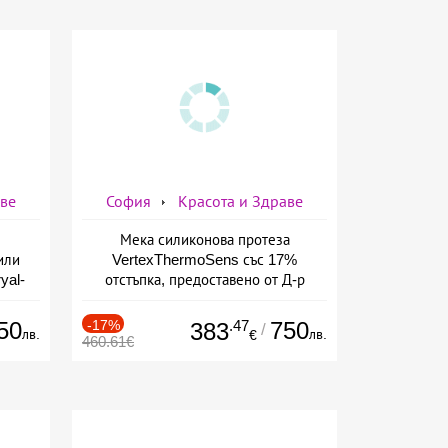
аве
София
Красота и Здраве
Мека силиконова протеза
или
VertexThermoSens със 17%
yal-
отстъпка, предоставено от Д-р
о-
Джонова
а
50
-17%
.47
750
383
/
лв.
лв.
€
460.61€