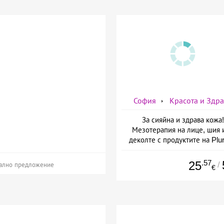
София
Красота и Здр
За сияйна и здрава кожа!
Мезотерапия на лице, шия 
деколте с продуктите на Plur
mesoline/Refresh/ от Дерм
Естетичен център Симон
.57
25
/
ално предложение
€