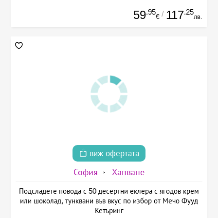
.95
.25
59
117
/
€
лв.
виж офертата
София
Хапване
Подсладете повода с 50 десертни еклера с ягодов крем
или шоколад, тунквани във вкус по избор от Мечо Фууд
Кетъринг