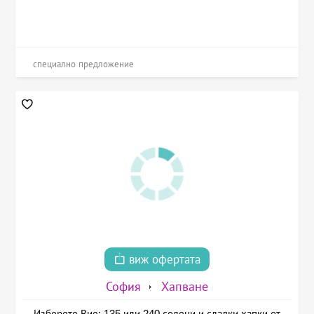
специално предложение
виж офертата
София
Хапване
Изберете Вие: 135 или 240 солени и сладки хапки от