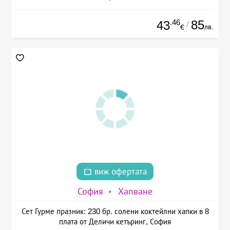
.46
85
43
/
лв.
€
виж офертата
София
Хапване
Сет Гурме празник: 230 бр. солени коктейлни хапки в 8
плата от Деличи кетъринг, София