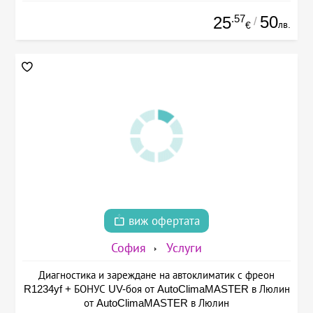
.57
50
25
/
лв.
€
виж офертата
София
Услуги
Диагностика и зареждане на автоклиматик с фреон
R1234yf + БОНУС UV-боя от AutoClimaMASTER в Люлин
от AutoClimaMASTER в Люлин