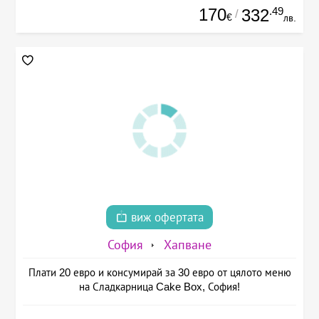
170
.49
332
/
€
лв.
виж офертата
София
Хапване
Плати 20 евро и консумирай за 30 евро от цялото меню
на Сладкарница Cake Box, София!