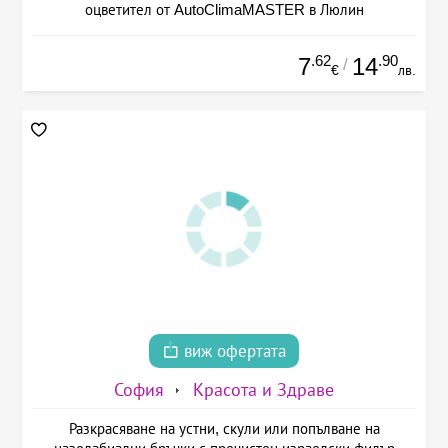
оцветител от AutoClimaMASTER в Люлин
.62
.90
7
14
/
€
лв.
виж офертата
София
Красота и Здраве
Разкрасяване на устни, скули или попълване на