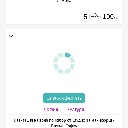
Симона
.13
100
51
/
лв.
€
виж офертата
София
Култура
Кавитация на зона по избор от Студио за маникюр Ди
Вижън, София