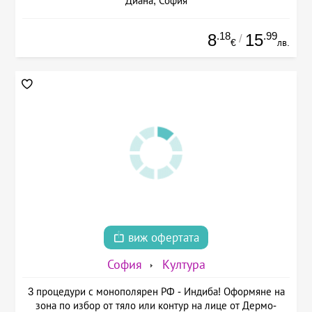
Диана, София
.18
.99
8
15
/
€
лв.
виж офертата
София
Култура
3 процедури с монополярен РФ - Индиба! Оформяне на
зона по избор от тяло или контур на лице от Дермо-