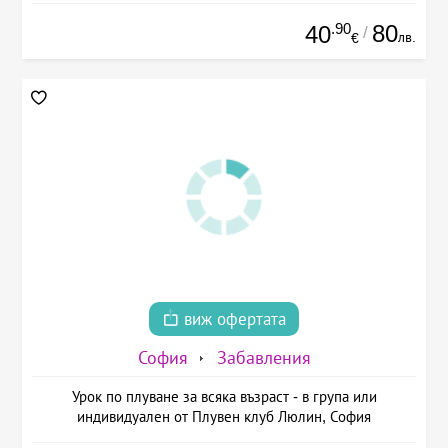
.90
80
40
/
лв.
€
виж офертата
София
Забавления
Урок по плуване за всяка възраст - в група или
индивидуален от Плувен клуб Люлин, София