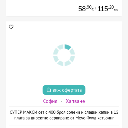
.90
.20
58
115
/
€
лв.
виж офертата
София
Хапване
СУПЕР МАКСИ сет с 400 броя солени и сладки хапки в 13
плата за директно сервиране от Мечо Фууд кетъринг