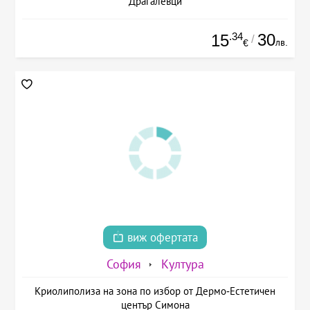
Драгалевци
.34
30
15
/
лв.
€
виж офертата
София
Култура
Криолиполиза на зона по избор от Дермо-Естетичен
център Симона