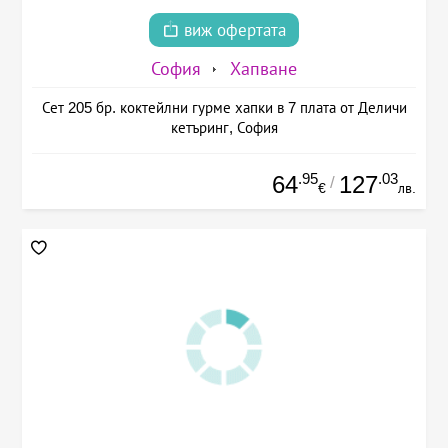
виж офертата
София
Хапване
Сет 205 бр. коктейлни гурме хапки в 7 плата от Деличи
кетъринг, София
.95
.03
64
127
/
€
лв.