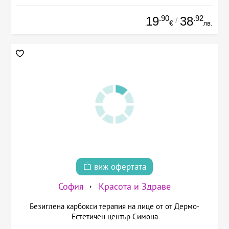
.90
.92
19
38
/
€
лв.
виж офертата
София
Красота и Здраве
Безиглена карбокси терапия на лице от от Дермо-
Естетичен център Симона