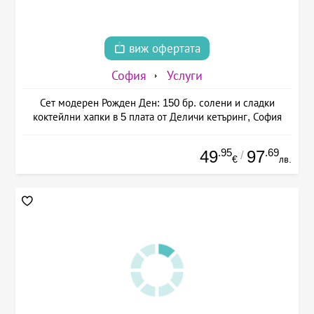
виж офертата
София
Услуги
Сет модерен Рожден Ден: 150 бр. солени и сладки
коктейлни хапки в 5 плата от Деличи кетъринг, София
.95
.69
49
97
/
€
лв.