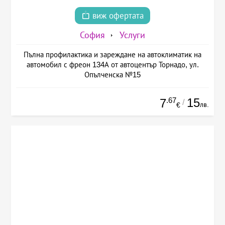
виж офертата
София
Услуги
Пълна профилактика и зареждане на автоклиматик на
автомобил с фреон 134А от автоцентър Торнадо, ул.
Опълченска №15
.67
15
7
/
лв.
€