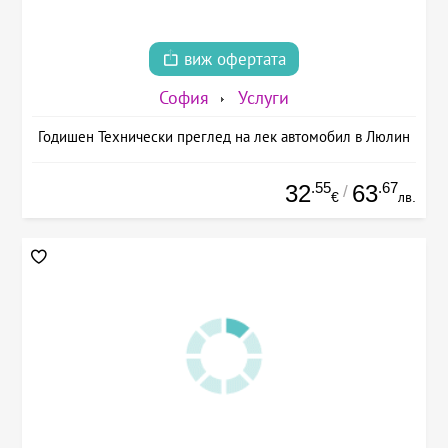
виж офертата
София
Услуги
Годишен Технически преглед на лек автомобил в Люлин
.55
.67
32
63
/
€
лв.