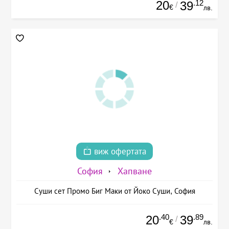
20
.12
39
/
€
лв.
виж офертата
София
Хапване
Суши сет Промо Биг Маки от Йоко Суши, София
.40
.89
20
39
/
€
лв.