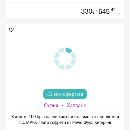
330
.42
645
/
€
лв.
виж офертата
София
Хапване
Вземете 100 бр. солени хапки и италиански тарталети и
ПОДАРЪК плато гофрети от Мечо Фууд Кетъринг