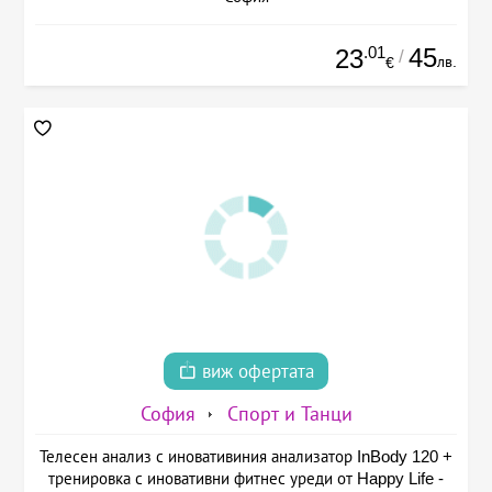
.01
45
23
/
лв.
€
виж офертата
София
Спорт и Танци
Телесен анализ с иновативиния анализатор InBody 120 +
тренировка с иновативни фитнес уреди от Happy Life -