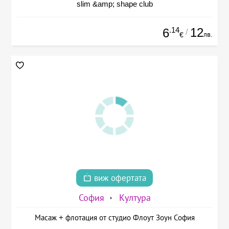
slim &amp; shape club
.14
12
6
/
лв.
€
виж офертата
София
Култура
Масаж + флотация от студио Флоут Зоун София