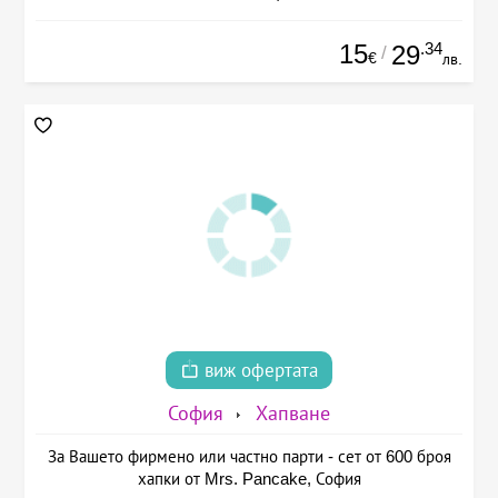
15
.34
29
/
€
лв.
виж офертата
София
Хапване
За Вашето фирмено или частно парти - сет от 600 броя
хапки от Mrs. Pancake, София