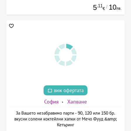
.11
10
5
/
лв.
€
виж офертата
София
Хапване
За Вашето незабравимо парти - 90, 120 или 150 бр.
вкусни солени коктейлни хапки от Мечо Фууд &amp;
Кетъринг