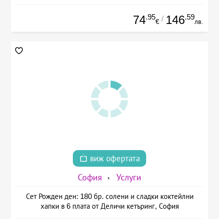
.95
.59
74
146
/
€
лв.
виж офертата
София
Услуги
Сет Рожден ден: 180 бр. солени и сладки коктейлни
хапки в 6 плата от Деличи кетъринг, София