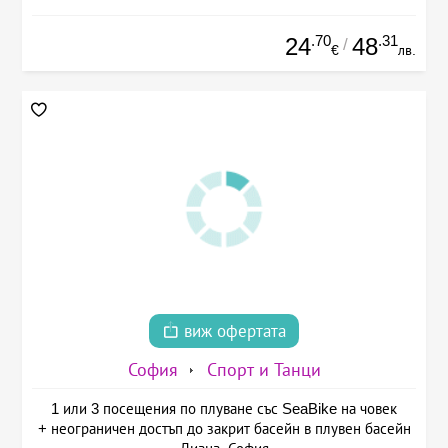
.70
.31
24
48
/
€
лв.
виж офертата
София
Спорт и Танци
1 или 3 посещения по плуване със SeaBike на човек
+ неограничен достъп до закрит басейн в плувен басейн