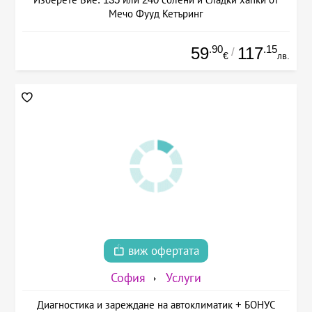
Мечо Фууд Кетъринг
.90
.15
59
117
/
€
лв.
виж офертата
София
Услуги
Диагностика и зареждане на автоклиматик + БОНУС