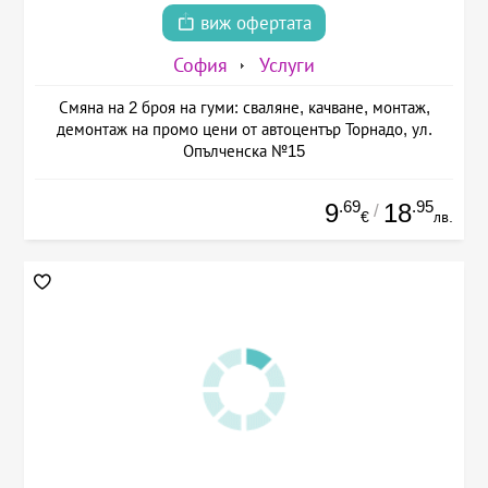
виж офертата
София
Услуги
Смяна на 2 броя на гуми: сваляне, качване, монтаж,
демонтаж на промо цени от автоцентър Торнадо, ул.
Опълченска №15
.69
.95
9
18
/
€
лв.