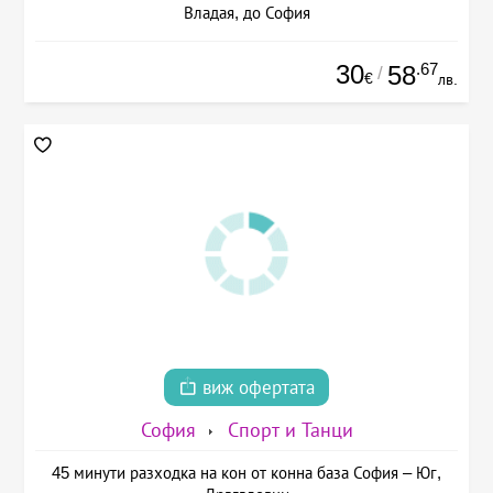
Владая, до София
30
.67
58
/
€
лв.
виж офертата
София
Спорт и Танци
45 минути разходка на кон от конна база София – Юг,