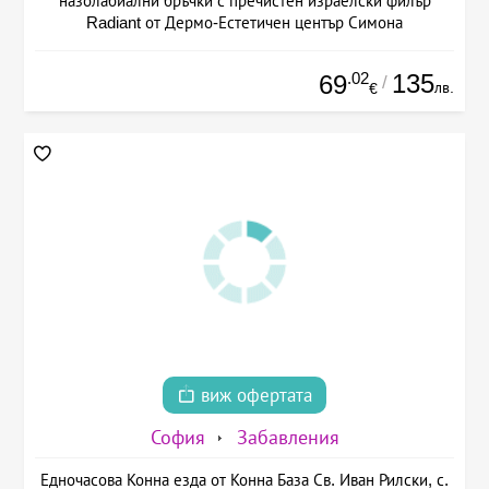
назолабиални бръчки с пречистен израелски филър
Radiant от Дермо-Естетичен център Симона
.02
135
69
/
лв.
€
виж офертата
София
Забавления
Едночасова Конна езда от Конна База Св. Иван Рилски, с.