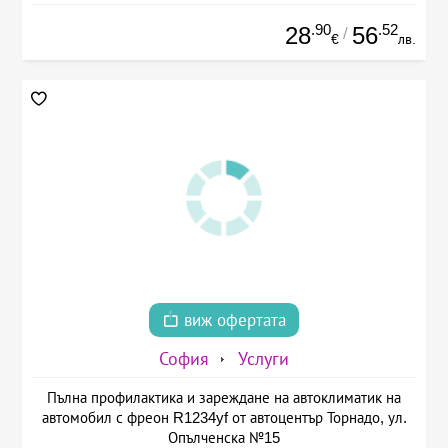
.90
.52
28
56
/
€
лв.
виж офертата
София
Услуги
Пълна профилактика и зареждане на автоклиматик на
автомобил с фреон R1234yf от автоцентър Торнадо, ул.
Опълченска №15