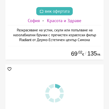
виж офертата
София
Красота и Здраве
Разкрасяване на устни, скули или попълване на
назолабиални бръчки с пречистен израелски филър
Radiant от Дермо-Естетичен център Симона
.02
135
69
/
лв.
€