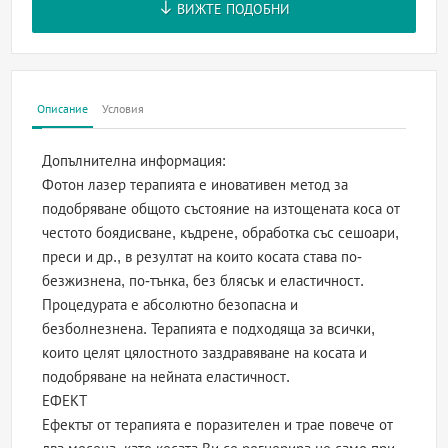
ВИЖТЕ ПОДОБНИ
Описание
Условия
Допълнителна информация:
Фотон лазер терапията е иновативен метод за
подобряване общото състояние на изтощената коса от
честото боядисване, къдрене, обработка със сешоари,
преси и др., в резултат на които косата става по-
безжизнена, по-тънка, без блясък и еластичност.
Процедурата е абсолютно безопасна и
безболнезнена. Терапията е подходяща за всички,
които целят цялостното заздравяване на косата и
подобряване на нейната еластичност.
ЕФЕКТ
Ефектът от терапията е поразителен и трае повече от