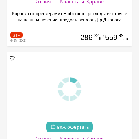
София
Красота и Здраве
Коронка от прескерамик + обстоен преглед и изготвяне
на план на лечение, предоставено от Д-р Джонова
-31%
.32
.99
286
559
/
€
лв.
409.03€
виж офертата
София
Красота и Здраве