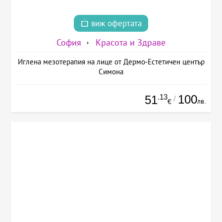
виж офертата
София
Красота и Здраве
Иглена мезотерапия на лице от Дермо-Естетичен център
Симона
.13
100
51
/
лв.
€