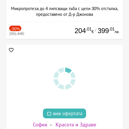
Микропротезa до 4 липсващи зъба с цели 30% отстъпка,
предоставено от Д-р Джонова
-30%
.01
.01
204
399
/
€
лв.
291.44€
виж офертата
София
Красота и Здраве