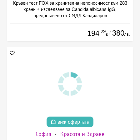
Кръвен тест FOX за хранителна непоносимост към 283
храни + изследване за Candida albicans IgG,
предоставено от СМДЛ Кандиларов
.29
380
194
/
лв.
€
виж офертата
София
Красота и Здраве