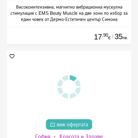
Високоинтензивна, магнитно вибрационна мускулна
стимулация с EMS Beuty Musclе на две зони по избор за
един човек от Дермо-Естетичен център Симона
.90
35
17
/
лв.
€
виж офертата
София
Красота и Здраве