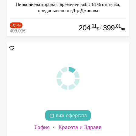
Циркониева корона с временен зъб с 51% отстъпка,
предоставено от Д-р Джонова
-51%
.01
.01
204
399
/
€
лв.
409.03€
виж офертата
София
Красота и Здраве