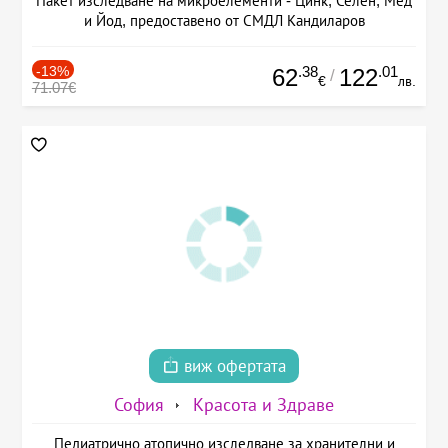
Пакет изследване на микроелементи - Цинк, Селен, Мед
и Йод, предоставено от СМДЛ Кандиларов
-13%
.38
.01
62
122
/
€
лв.
71.07€
виж офертата
София
Красота и Здраве
Педиатрично атопично изследване за хранителни и