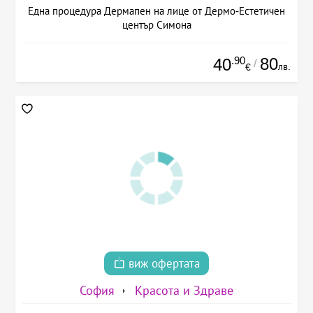
Една процедура Дермапен на лице от Дермо-Естетичен
център Симона
.90
80
40
/
лв.
€
виж офертата
София
Красота и Здраве