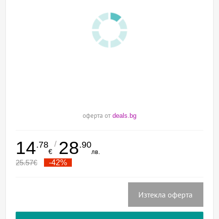
оферта от
deals.bg
14
28
/
.78
.90
€
лв.
25.57
€
-42%
Изтекла оферта