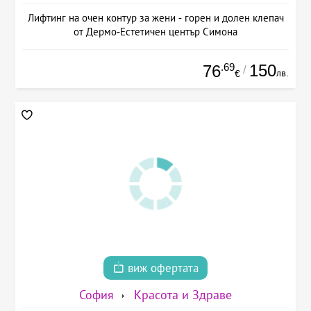
Лифтинг на очен контур за жени - горен и долен клепач
от Дермо-Естетичен център Симона
.69
150
76
/
лв.
€
виж офертата
София
Красота и Здраве