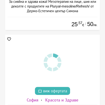
За сияйна и здрава кожа! Мезотерапия на лице, шия или
деколте с продуктите на Pluryal-mesoline/Refresh/ от
Дермо-Естетичен център Симона
.57
50
25
/
лв.
€
виж офертата
София
Красота и Здраве