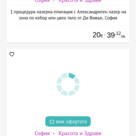
1 процедура лазерна епилация с Александритен лазер на
зона по избор или цяло тяло от Ди Вижън, София
20
.12
39
/
€
лв.
виж офертата
София
Красота и Здраве