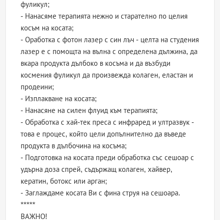
фуликул;
- Нанасяме терапията нежно и старателно по целия
косъм на косата;
- Оработка с фотон лазер с син лъч - целта на студения
лазер е с помощта на вълна с определена дължина, да
вкара продукта дълбоко в косъма и да възбуди
космения фуликул да произвежда колаген, еластан и
продеини;
- Изплакване на косата;
- Нанасяне на силен флуид към терапията;
- Обработка с хай-тек преса с инфраред и ултразвук -
това е процес, който цели допълнително да въведе
продукта в дълбочина на косъма;
- Подготовка на косата преди обработка със сешоар с
удърна доза спрей, съдържащ колаген, хайвер,
кератин, ботокс или арган;
- Заглаждаме косата Ви с фина струя на сешоара.
*****
ВАЖНО!