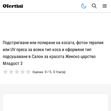
Почивки
Стоки
В града
Всички оферти
Ofertini
Подстригване или полиране на косата, фотон терапия
или UV преса за всеки тип коса и оформяне тип
подсушаване в Салон за красота Женско царство
Младост 3
Оценка:
0
/
5
,
0
Глас(а)