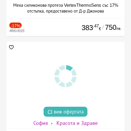
Мека силиконова протеза VertexThermoSens със 17%
отстъпка, предоставено от Д-р Джонова
-17%
.47
750
383
/
лв.
€
460.61€
виж офертата
София
Красота и Здраве