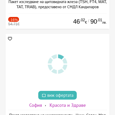
Пакет изследване на щитовидната жлеза (TSH, FT4, MAT,
TAT, TRAB), предоставено от СМДЛ Кандиларов
-16%
.02
.01
46
90
/
€
лв.
54.71€
виж офертата
София
Красота и Здраве