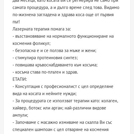
два месеца, като косата Ви се регнерира не само при
самата процедура, а и дълго време след това. Видимо
по-жизнена загладена и здрава коса още от първия
път!
Лазерната терапия помага за:
- възстановяване на нормалното функциониране на
космения фоликул;
- безопасна е и се ползва за мъже и жени;
- стимулира протеиновия синтез;
- повишава кръвоснабдяването към косъма;
- косъма става по-плътен и здрав.
ЕТАПИ:
- Консултация с професионалист с цел определяне
вида на косата и нейните нужди;
- За процедурата се използват терапии като: колаген,
хайвер, ботокс или арган; най-различни видове
ампули;
- Започваме с масажно измиваме на скалпа Ви със
специален шампоан с цел отваряне на космения