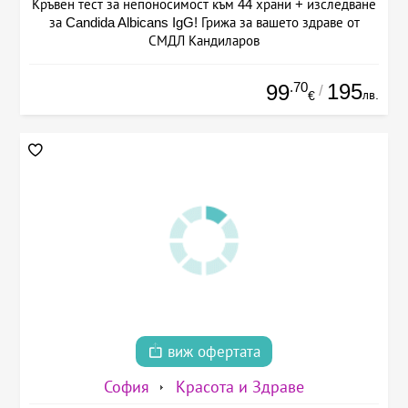
Кръвен тест за непоносимост към 44 храни + изследване
за Candida Albicans IgG! Грижа за вашето здраве от
СМДЛ Кандиларов
.70
195
99
/
лв.
€
виж офертата
София
Красота и Здраве