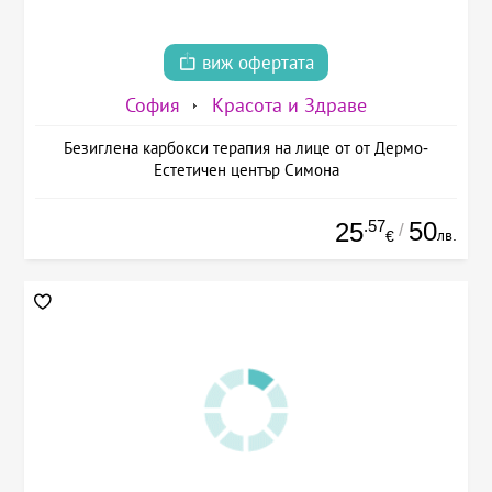
виж офертата
София
Красота и Здраве
Безиглена карбокси терапия на лице от от Дермо-
Естетичен център Симона
.57
50
25
/
лв.
€