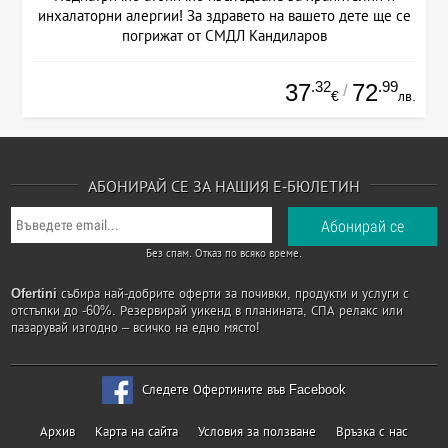
инхалаторни алергии! За здравето на вашето дете ще се
погрижат от СМДЛ Кандиларов
.32
.99
37
72
/
€
лв.
АБОНИРАЙ СЕ ЗА НАШИЯ Е-БЮЛЕТИН
Без спам. Отказ по всяко време.
Ofertini
събира най-добрите оферти за почивки, продукти и услуги с
отстъпки до -60%. Резервирай уикенд в планината, СПА релакс или
пазарувай изгодно – всичко на едно място!
Следете Офертините във Facebook
Архив
Карта на сайта
Условия за ползване
Връзка с нас