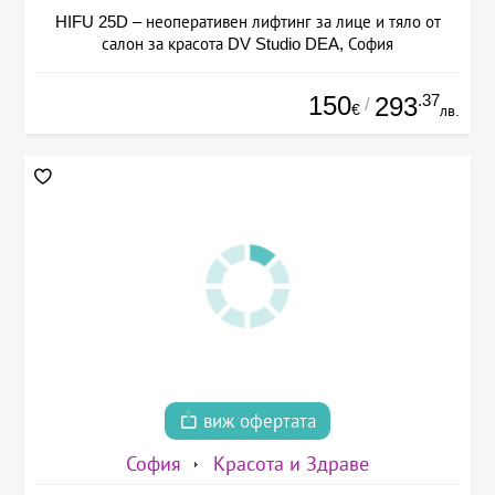
HIFU 25D – неоперативен лифтинг за лице и тяло от
салон за красота DV Studio DEA, София
150
.37
293
/
€
лв.
виж офертата
София
Красота и Здраве