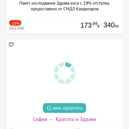
Пакет изследвания Здрава коса с 19% отстъпка,
предоставено от СМДЛ Кандиларов
-19%
.84
340
173
/
лв.
€
212.70€
виж офертата
София
Красота и Здраве