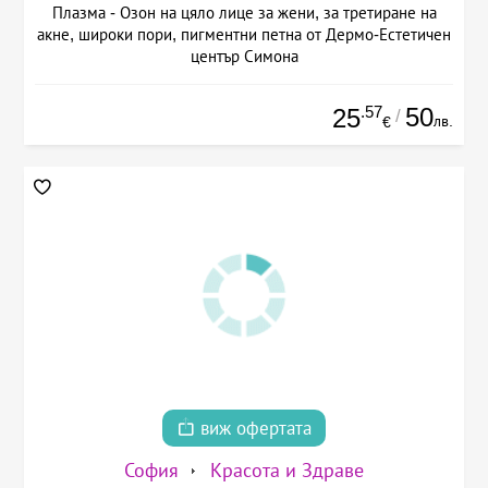
Плазма - Озон на цяло лице за жени, за третиране на
акне, широки пори, пигментни петна от Дермо-Естетичен
център Симона
.57
50
25
/
лв.
€
виж офертата
София
Красота и Здраве