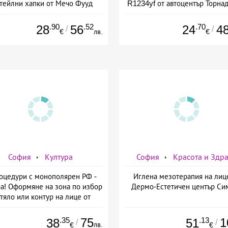
тейлни хапки от Мечо Фууд
R1234yf от автоцентър Торнад
&amp; Кетъринг
Опълченска №15
.90
.52
.70
28
56
24
4
/
/
€
лв.
€
София
Култура
София
Красота и Здр
оцедури с монополярен РФ -
Иглена мезотерапия на лиц
а! Оформяне на зона по избор
Дермо-Естетичен център Си
 тяло или контур на лице от
мо-Естетичен център Симона
.35
75
.13
1
38
51
/
/
лв.
€
€