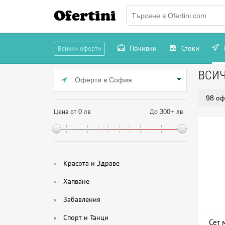
Ofertini
Почивки
Стоки
Всички оферти
ВСИ
Оферти в София
98 оф
Цена от 0 лв
До 300+ лв
›
Красота и Здраве
›
Хапване
›
Забавления
›
Спорт и Танци
Сет 