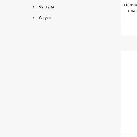
солени
›
Култура
плат
›
Услуги