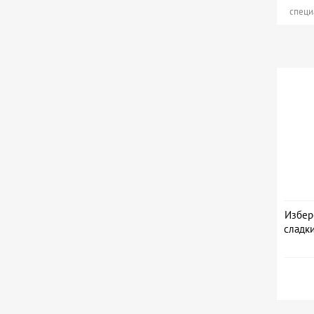
специ
Избер
сладк