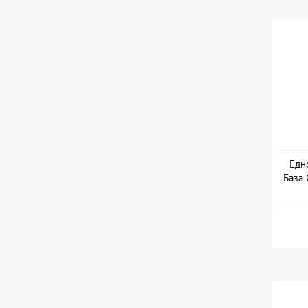
Едн
База 