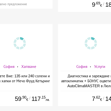
.69
9
1
/
ално предложение
€
София
Хапване
София
Услуги
ете Вие: 135 или 240 солени и
Диагностика и зареждане 
и хапки от Мечо Фууд Кетъринг
автоклиматик + БОНУС оцвети
AutoClimaMASTER в Люл
.90
.15
.62
59
117
7
1
/
/
€
лв.
€