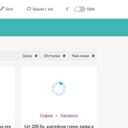
Блог
Връзка с нас
Dark
Цена
Отстъпка
Най-нови
София
Хапване
на лек
Сет 205 бр. коктейлни гурме хапки в