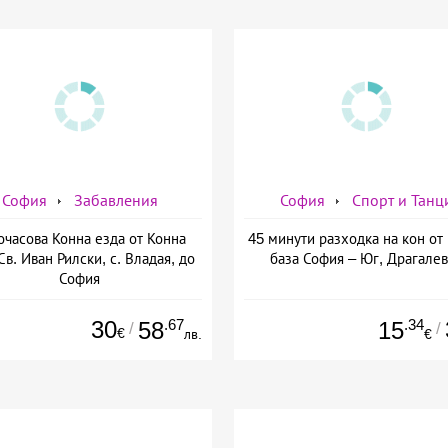
София
Забавления
София
Спорт и Танц
очасова Конна езда от Конна
45 минути разходка на кон от
Св. Иван Рилски, с. Владая, до
база София – Юг, Драгале
София
30
.67
.34
58
15
/
/
€
лв.
€