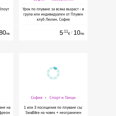
Флоут
Урок по плуване за всяка възраст - в
група или индивидуален от Плувен
клуб Люлин, София
80
.11
10
5
/
лв.
лв.
€
София
Спорт и Танци
ане на
1 или 3 посещения по плуване със
 фреон
SeaBike на човек + неограничен