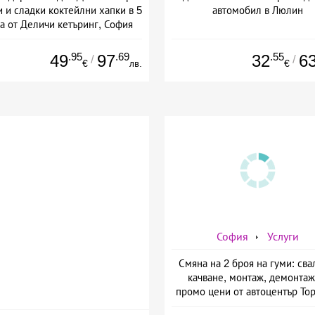
 и сладки коктейлни хапки в 5
автомобил в Люлин
а от Деличи кетъринг, София
.95
.69
.55
49
97
32
6
/
/
€
лв.
€
София
Услуги
Смяна на 2 броя на гуми: сва
качване, монтаж, демонтаж
промо цени от автоцентър То
ул. Опълченска №15