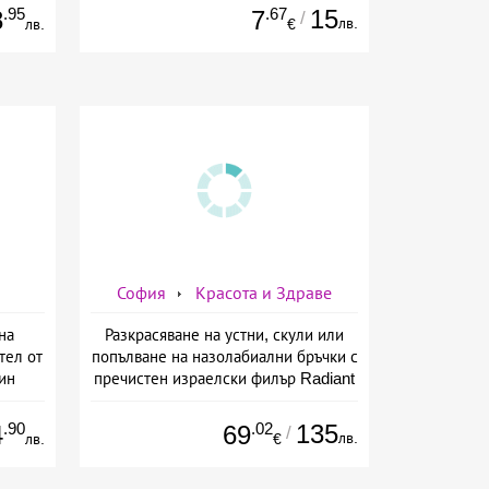
.95
.67
15
8
7
/
лв.
лв.
€
София
Красота и Здраве
на
Разкрасяване на устни, скули или
тел от
попълване на назолабиални бръчки с
ин
пречистен израелски филър Radiant
от Дермо-Естетичен център Симона
.90
.02
135
4
69
/
лв.
лв.
€