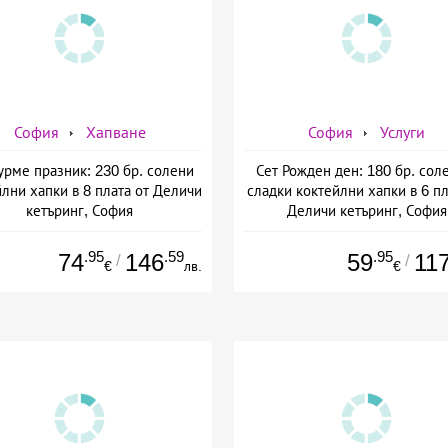
София
Хапване
София
Услуги
Гурме празник: 230 бр. солени
Сет Рожден ден: 180 бр. сол
лни хапки в 8 плата от Деличи
сладки коктейлни хапки в 6 пл
кетъринг, София
Деличи кетъринг, София
.95
.59
.95
74
146
59
11
/
/
€
лв.
€