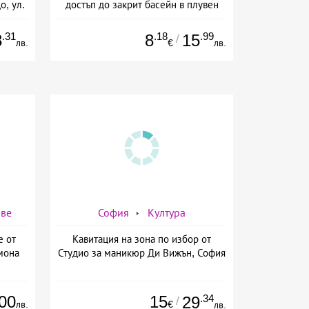
о, ул.
достъп до закрит басейн в плувен
басейн Диана, София
.31
.18
.99
8
8
15
/
лв.
€
лв.
аве
София
Култура
е от
Кавитация на зона по избор от
мона
Студио за маникюр Ди Вижън, София
00
15
.34
29
/
лв.
€
лв.