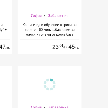
София
Забавления
на
Конна езда и обучение в грижа за
yf +
конете - 60 мин. забавление за
малки и големи от конна база
 от
Ласкар, София
ин
47
.01
45
23
/
лв.
лв.
€
София
Забавления