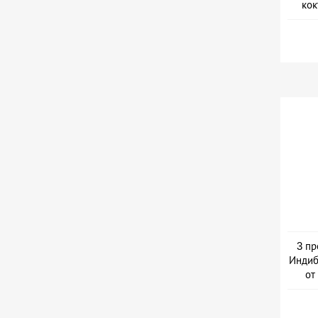
кок
3 пр
Индиб
от
Дер