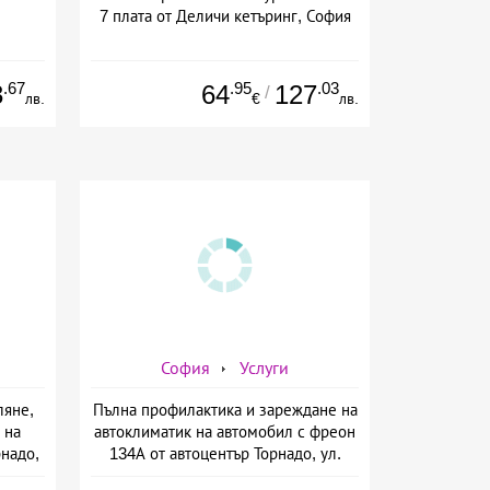
7 плата от Деличи кетъринг, София
.67
.95
.03
3
64
127
/
лв.
€
лв.
София
Услуги
ляне,
Пълна профилактика и зареждане на
 на
автоклиматик на автомобил с фреон
рнадо,
134А от автоцентър Торнадо, ул.
Опълченска №15