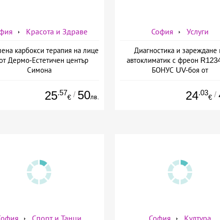
фия
Красота и Здраве
София
Услуги
лена карбокси терапия на лице
Диагностика и зареждане 
 от Дермо-Естетичен център
автоклиматик с фреон R1234
Симона
БОНУС UV-боя от
AutoClimaMASTER в Люлин
AutoClimaMASTER в Люл
.57
50
.03
25
24
/
/
лв.
€
€
София
Спорт и Танци
София
Култура