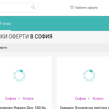
Любими оферти
В града
ЧКИ ОФЕРТИ
В СОФИЯ
ерти
София
Услуги
София
Услуги
модерен Рожден Ден: 150 бр.
Годишен Технически преглед 