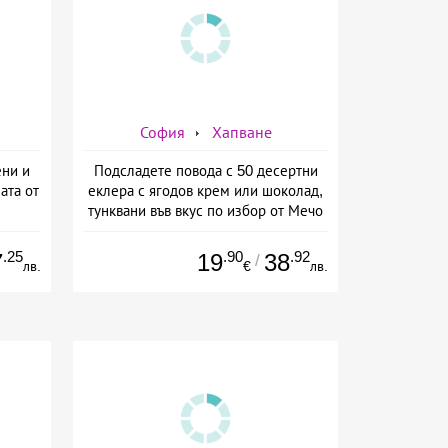
София
Хапване
ени и
Подсладете повода с 50 десертни
ата от
еклера с ягодов крем или шоколад,
тунквани във вкус по избор от Мечо
Фууд Кетъринг
.25
.90
.92
7
19
38
/
лв.
€
лв.