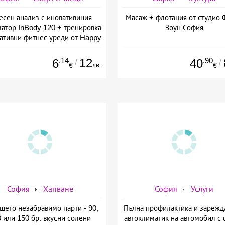
есен анализ с иновативиния
Масаж + флотация от студио 
затор InBody 120 + тренировка
Зоун София
вативни фитнес уреди от Happy
ife - slim &amp; shape club
.14
12
.90
6
40
/
/
лв.
€
€
София
Хапване
София
Услуги
шето незабравимо парти - 90,
Пълна профилактика и зарежд
 или 150 бр. вкусни солени
автоклиматик на автомобил с