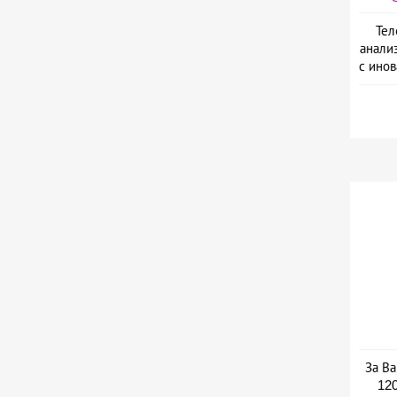
Тел
анали
с ино
L
За Ва
120