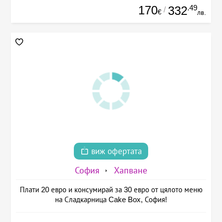
170
.49
332
/
€
лв.
виж офертата
София
Хапване
Плати 20 евро и консумирай за 30 евро от цялото меню
на Сладкарница Cake Box, София!