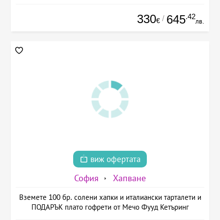
330
.42
645
/
€
лв.
виж офертата
София
Хапване
Вземете 100 бр. солени хапки и италиански тарталети и
ПОДАРЪК плато гофрети от Мечо Фууд Кетъринг