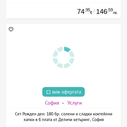
.95
.59
74
146
/
€
лв.
виж офертата
София
Услуги
Сет Рожден ден: 180 бр. солени и сладки коктейлни
хапки в 6 плата от Деличи кетъринг, София