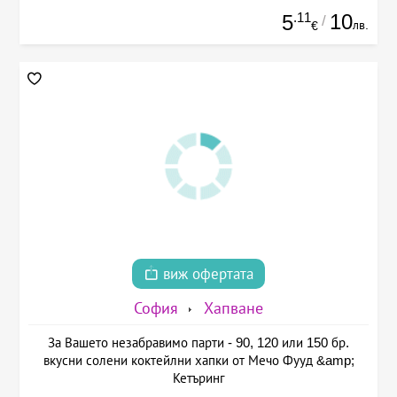
.11
10
5
/
лв.
€
виж офертата
София
Хапване
За Вашето незабравимо парти - 90, 120 или 150 бр.
вкусни солени коктейлни хапки от Мечо Фууд &amp;
Кетъринг