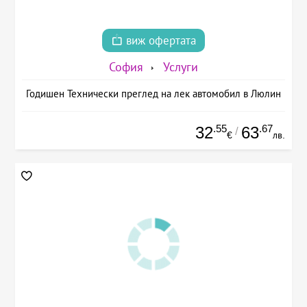
виж офертата
София
Услуги
Годишен Технически преглед на лек автомобил в Люлин
.55
.67
32
63
/
€
лв.