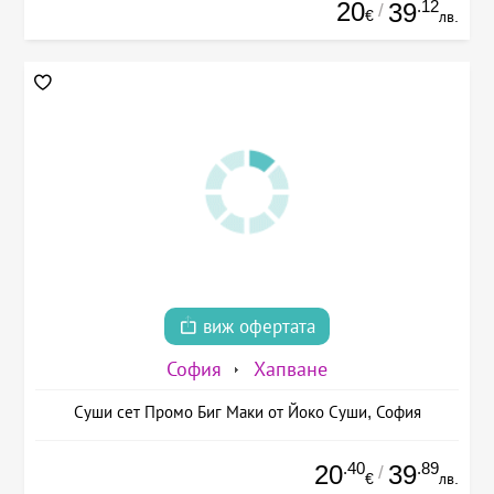
20
.12
39
/
€
лв.
виж офертата
София
Хапване
Суши сет Промо Биг Маки от Йоко Суши, София
.40
.89
20
39
/
€
лв.