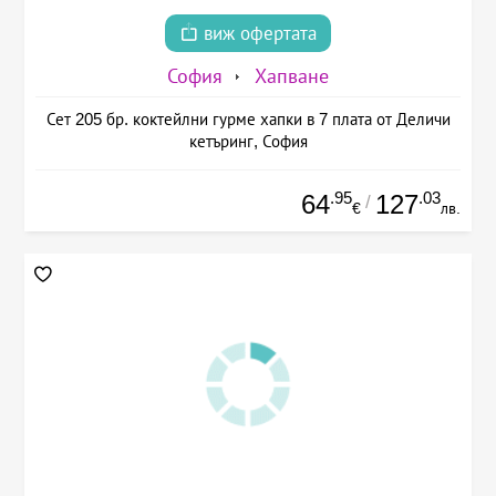
виж офертата
София
Хапване
Сет 205 бр. коктейлни гурме хапки в 7 плата от Деличи
кетъринг, София
.95
.03
64
127
/
€
лв.