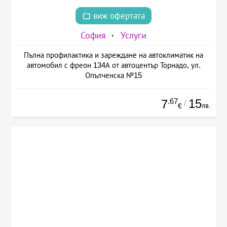
виж офертата
София
Услуги
Пълна профилактика и зареждане на автоклиматик на
автомобил с фреон 134А от автоцентър Торнадо, ул.
Опълченска №15
.67
15
7
/
лв.
€