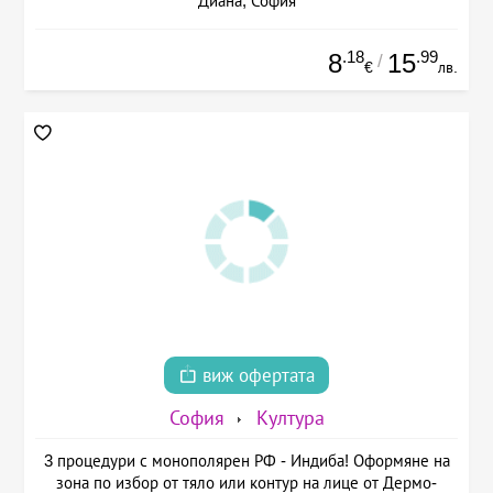
Диана, София
.18
.99
8
15
/
€
лв.
виж офертата
София
Култура
3 процедури с монополярен РФ - Индиба! Оформяне на
зона по избор от тяло или контур на лице от Дермо-