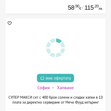
.90
.20
58
115
/
€
лв.
виж офертата
София
Хапване
СУПЕР МАКСИ сет с 400 броя солени и сладки хапки в 13
плата за директно сервиране от Мечо Фууд кетъринг