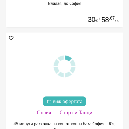
Владая, до София
30
.67
58
/
€
лв.
виж офертата
София
Спорт и Танци
45 минути разходка на кон от конна база София – Юг,