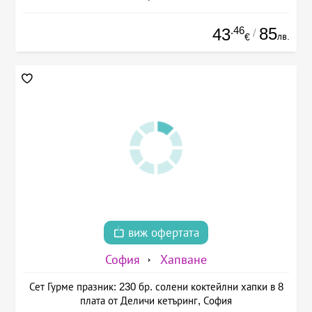
.46
85
43
/
лв.
€
виж офертата
София
Хапване
Сет Гурме празник: 230 бр. солени коктейлни хапки в 8
плата от Деличи кетъринг, София