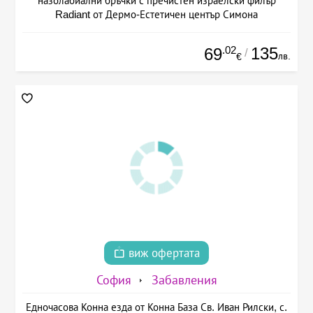
назолабиални бръчки с пречистен израелски филър
Radiant от Дермо-Естетичен център Симона
.02
135
69
/
лв.
€
виж офертата
София
Забавления
Едночасова Конна езда от Конна База Св. Иван Рилски, с.