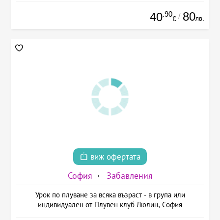
.90
80
40
/
лв.
€
виж офертата
София
Забавления
Урок по плуване за всяка възраст - в група или
индивидуален от Плувен клуб Люлин, София