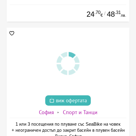
.70
.31
24
48
/
€
лв.
виж офертата
София
Спорт и Танци
1 или 3 посещения по плуване със SeaBike на човек
+ неограничен достъп до закрит басейн в плувен басейн