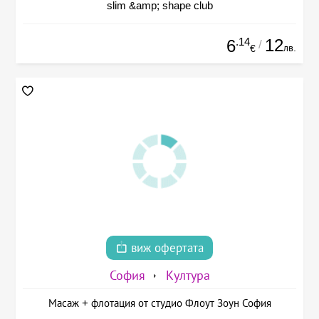
slim &amp; shape club
.14
12
6
/
лв.
€
виж офертата
София
Култура
Масаж + флотация от студио Флоут Зоун София