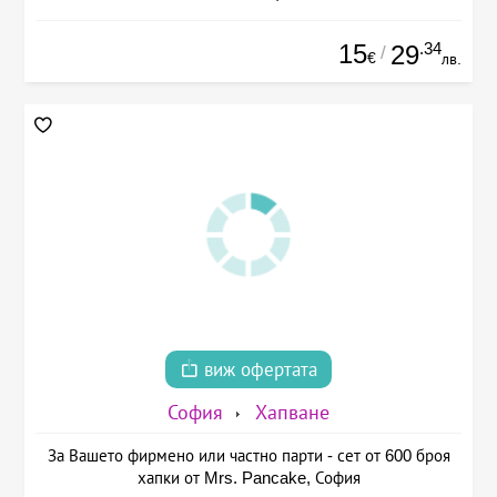
15
.34
29
/
€
лв.
виж офертата
София
Хапване
За Вашето фирмено или частно парти - сет от 600 броя
хапки от Mrs. Pancake, София