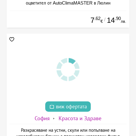
оцветител от AutoClimaMASTER в Люлин
.62
.90
7
14
/
€
лв.
виж офертата
София
Красота и Здраве
Разкрасяване на устни, скули или попълване на