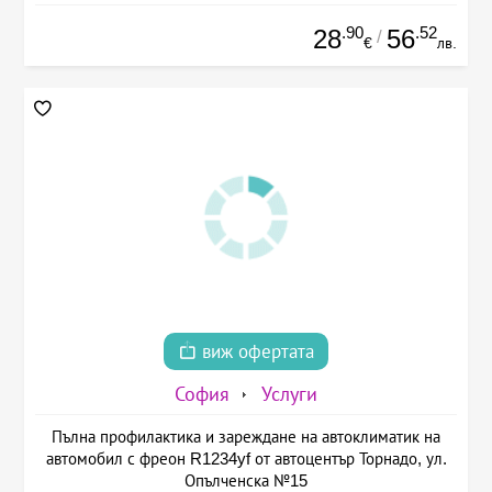
.90
.52
28
56
/
€
лв.
виж офертата
София
Услуги
Пълна профилактика и зареждане на автоклиматик на
автомобил с фреон R1234yf от автоцентър Торнадо, ул.
Опълченска №15