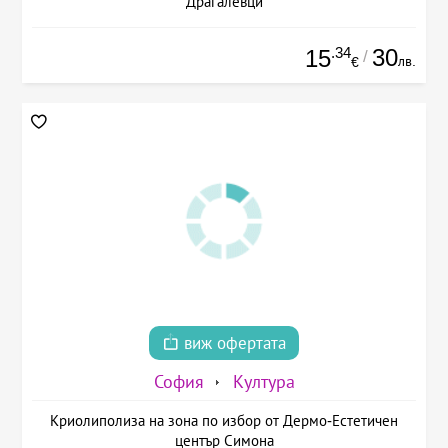
Драгалевци
.34
30
15
/
лв.
€
виж офертата
София
Култура
Криолиполиза на зона по избор от Дермо-Естетичен
център Симона