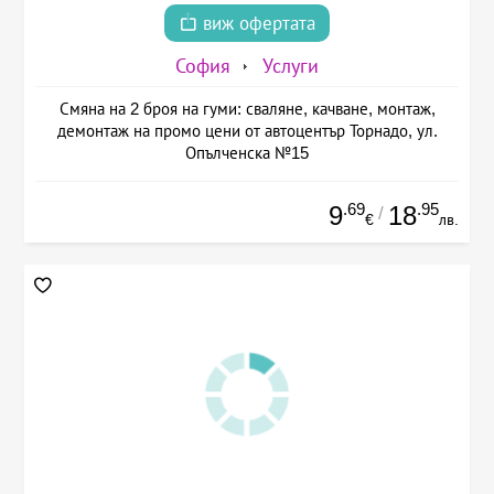
виж офертата
София
Услуги
Смяна на 2 броя на гуми: сваляне, качване, монтаж,
демонтаж на промо цени от автоцентър Торнадо, ул.
Опълченска №15
.69
.95
9
18
/
€
лв.