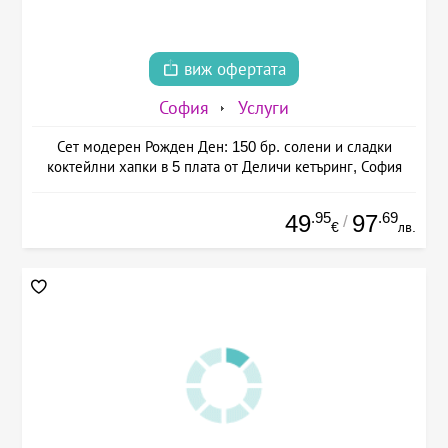
виж офертата
София
Услуги
Сет модерен Рожден Ден: 150 бр. солени и сладки
коктейлни хапки в 5 плата от Деличи кетъринг, София
.95
.69
49
97
/
€
лв.