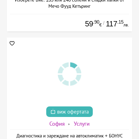
Мечо Фууд Кетъринг
.90
.15
59
117
/
€
лв.
виж офертата
София
Услуги
Диагностика и зареждане на автоклиматик + БОНУС