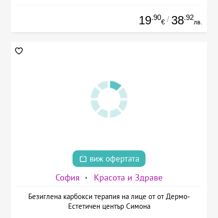
.90
.92
19
38
/
€
лв.
виж офертата
София
Красота и Здраве
Безиглена карбокси терапия на лице от от Дермо-
Естетичен център Симона