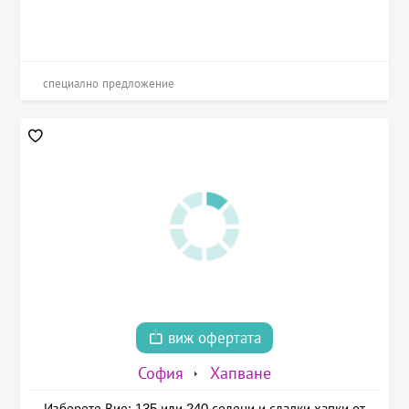
специално предложение
виж офертата
София
Хапване
Изберете Вие: 135 или 240 солени и сладки хапки от