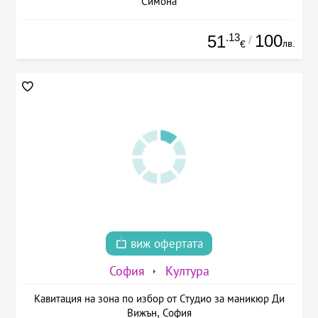
Симона
.13
100
51
/
лв.
€
виж офертата
София
Култура
Кавитация на зона по избор от Студио за маникюр Ди
Вижън, София