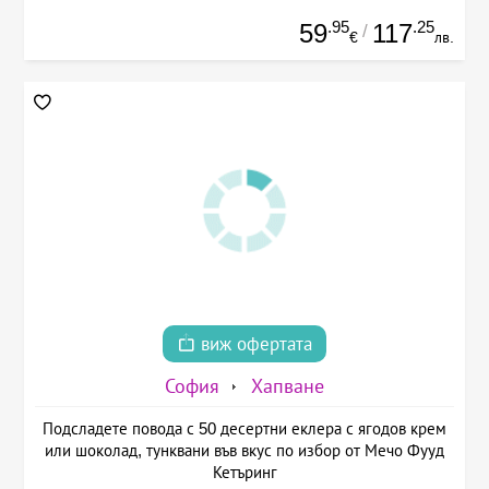
.95
.25
59
117
/
€
лв.
виж офертата
София
Хапване
Подсладете повода с 50 десертни еклера с ягодов крем
или шоколад, тунквани във вкус по избор от Мечо Фууд
Кетъринг