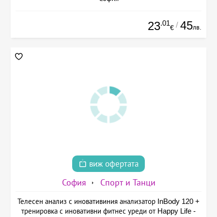
.01
45
23
/
лв.
€
виж офертата
София
Спорт и Танци
Телесен анализ с иновативиния анализатор InBody 120 +
тренировка с иновативни фитнес уреди от Happy Life -