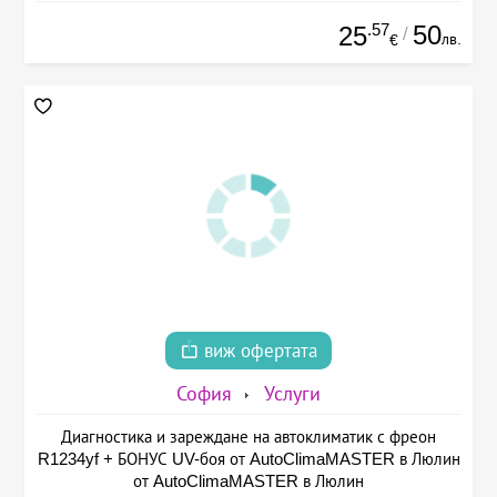
.57
50
25
/
лв.
€
виж офертата
София
Услуги
Диагностика и зареждане на автоклиматик с фреон
R1234yf + БОНУС UV-боя от AutoClimaMASTER в Люлин
от AutoClimaMASTER в Люлин