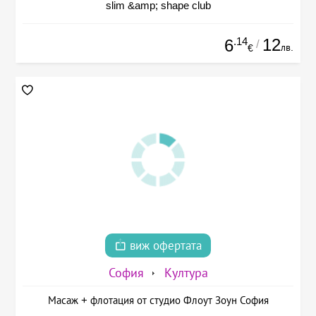
slim &amp; shape club
.14
12
6
/
лв.
€
виж офертата
София
Култура
Масаж + флотация от студио Флоут Зоун София