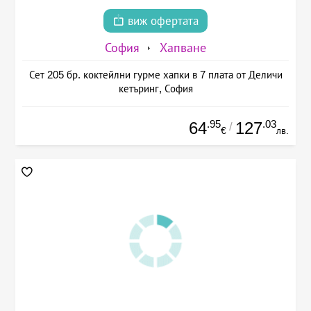
виж офертата
София
Хапване
Сет 205 бр. коктейлни гурме хапки в 7 плата от Деличи
кетъринг, София
.95
.03
64
127
/
€
лв.