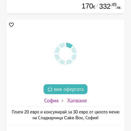
170
.49
332
/
€
лв.
виж офертата
София
Хапване
Плати 20 евро и консумирай за 30 евро от цялото меню
на Сладкарница Cake Box, София!