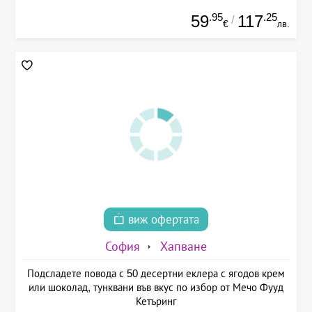
.95
.25
59
117
/
€
лв.
виж офертата
София
Хапване
Подсладете повода с 50 десертни еклера с ягодов крем
или шоколад, тунквани във вкус по избор от Мечо Фууд
Кетъринг