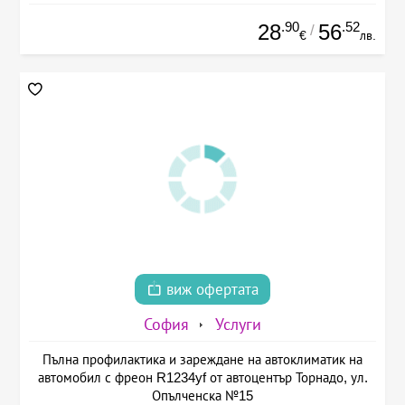
.90
.52
28
56
/
€
лв.
виж офертата
София
Услуги
Пълна профилактика и зареждане на автоклиматик на
автомобил с фреон R1234yf от автоцентър Торнадо, ул.
Опълченска №15