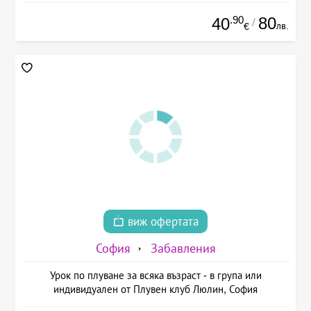
.90
80
40
/
лв.
€
виж офертата
София
Забавления
Урок по плуване за всяка възраст - в група или
индивидуален от Плувен клуб Люлин, София