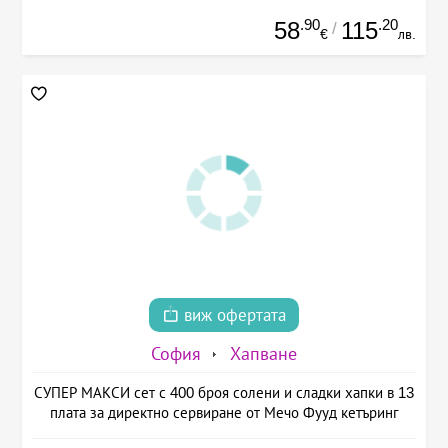
.90
.20
58
115
/
€
лв.
виж офертата
София
Хапване
СУПЕР МАКСИ сет с 400 броя солени и сладки хапки в 13
плата за директно сервиране от Мечо Фууд кетъринг