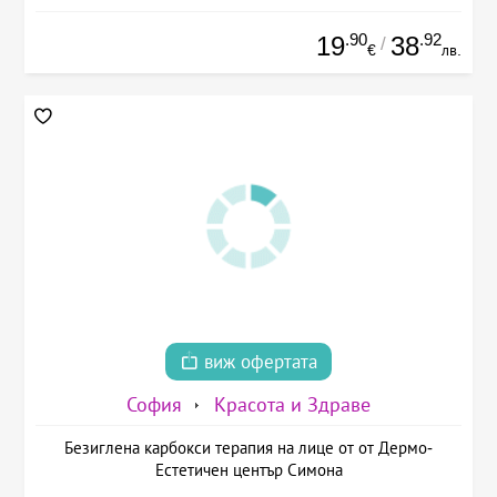
.90
.92
19
38
/
€
лв.
виж офертата
София
Красота и Здраве
Безиглена карбокси терапия на лице от от Дермо-
Естетичен център Симона