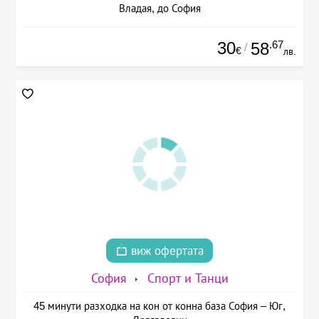
Владая, до София
30
.67
58
/
€
лв.
виж офертата
София
Спорт и Танци
45 минути разходка на кон от конна база София – Юг,