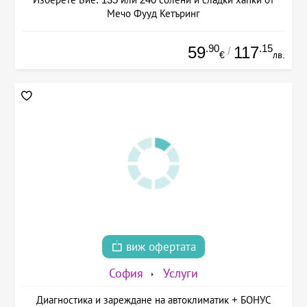
Мечо Фууд Кетъринг
.90
.15
59
117
/
€
лв.
виж офертата
София
Услуги
Диагностика и зареждане на автоклиматик + БОНУС