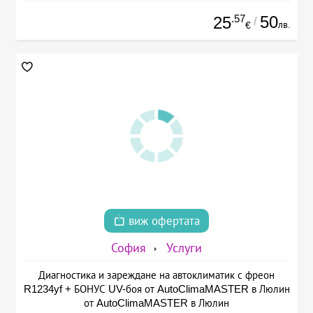
.57
50
25
/
лв.
€
виж офертата
София
Услуги
Диагностика и зареждане на автоклиматик с фреон
R1234yf + БОНУС UV-боя от AutoClimaMASTER в Люлин
от AutoClimaMASTER в Люлин