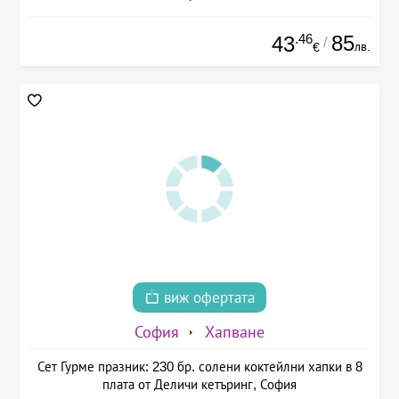
.46
85
43
/
лв.
€
виж офертата
София
Хапване
Сет Гурме празник: 230 бр. солени коктейлни хапки в 8
плата от Деличи кетъринг, София