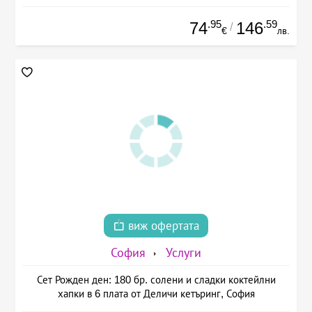
.95
.59
74
146
/
€
лв.
виж офертата
София
Услуги
Сет Рожден ден: 180 бр. солени и сладки коктейлни
хапки в 6 плата от Деличи кетъринг, София