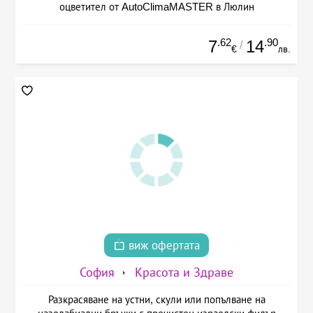
оцветител от AutoClimaMASTER в Люлин
.62
.90
7
14
/
€
лв.
виж офертата
София
Красота и Здраве
Разкрасяване на устни, скули или попълване на