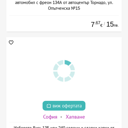
автомобил с фреон 134А от автоцентър Торнадо, ул.
Опълченска №15
.67
15
7
/
лв.
€
виж офертата
София
Хапване
Изберете Вие: 135 или 240 солени и сладки хапки от