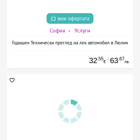
виж офертата
София
Услуги
Годишен Технически преглед на лек автомобил в Люлин
.55
.67
32
63
/
€
лв.