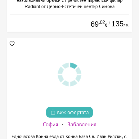
назолабиални бръчки с пречистен израелски филър
Radiant от Дермо-Естетичен център Симона
.02
135
69
/
лв.
€
виж офертата
София
Забавления
Едночасова Конна езда от Конна База Св. Иван Рилски, с.