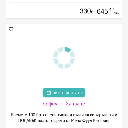
330
.42
645
/
€
лв.
виж офертата
София
Хапване
Вземете 100 бр. солени хапки и италиански тарталети и
ПОДАРЪК плато гофрети от Мечо Фууд Кетъринг