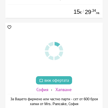
15
.34
29
/
€
лв.
виж офертата
София
Хапване
За Вашето фирмено или частно парти - сет от 600 броя
хапки от Mrs. Pancake, София