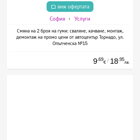
виж офертата
София
Услуги
Смяна на 2 броя на гуми: сваляне, качване, монтаж,
демонтаж на промо цени от автоцентър Торнадо, ул.
Опълченска №15
.69
.95
9
18
/
€
лв.