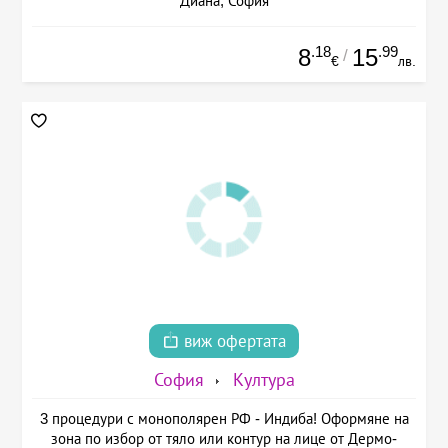
Диана, София
.18
.99
8
15
/
€
лв.
виж офертата
София
Култура
3 процедури с монополярен РФ - Индиба! Оформяне на
зона по избор от тяло или контур на лице от Дермо-