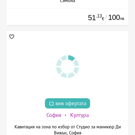
Симона
.13
100
51
/
лв.
€
виж офертата
София
Култура
Кавитация на зона по избор от Студио за маникюр Ди
Вижън, София