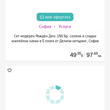
виж офертата
София
Услуги
Сет модерен Рожден Ден: 150 бр. солени и сладки
коктейлни хапки в 5 плата от Деличи кетъринг, София
.95
.69
49
97
/
€
лв.