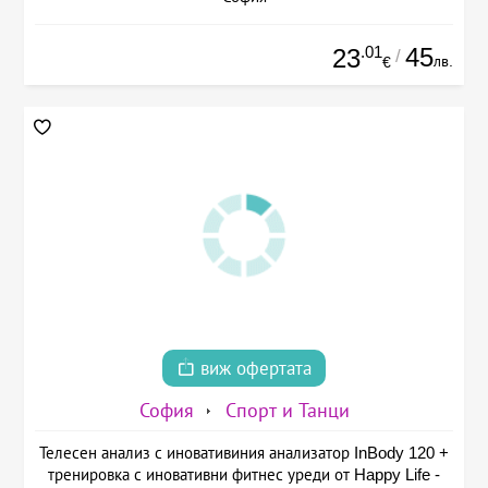
.01
45
23
/
лв.
€
виж офертата
София
Спорт и Танци
Телесен анализ с иновативиния анализатор InBody 120 +
тренировка с иновативни фитнес уреди от Happy Life -