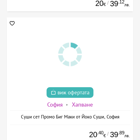
20
.12
39
/
€
лв.
виж офертата
София
Хапване
Суши сет Промо Биг Маки от Йоко Суши, София
.40
.89
20
39
/
€
лв.