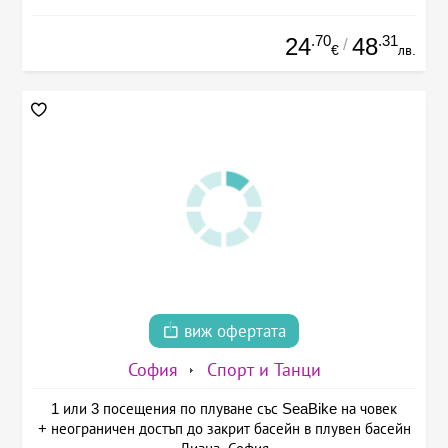
.70
.31
24
48
/
€
лв.
виж офертата
София
Спорт и Танци
1 или 3 посещения по плуване със SeaBike на човек
+ неограничен достъп до закрит басейн в плувен басейн