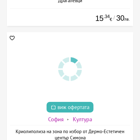
Драгалевци
.34
30
15
/
лв.
€
виж офертата
София
Култура
Криолиполиза на зона по избор от Дермо-Естетичен
център Симона