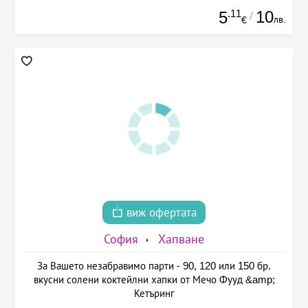
.11
10
5
/
лв.
€
виж офертата
София
Хапване
За Вашето незабравимо парти - 90, 120 или 150 бр.
вкусни солени коктейлни хапки от Мечо Фууд &amp;
Кетъринг