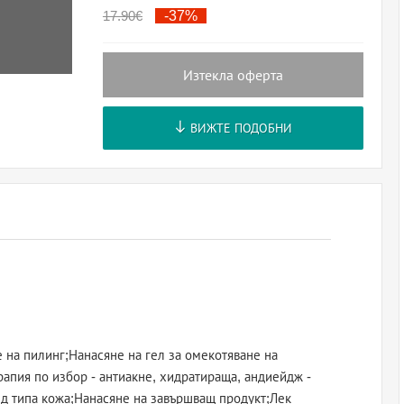
17.90
€
-37%
Изтекла оферта
ВИЖТЕ ПОДОБНИ
 на пилинг;Нанасяне на гел за омекотяване на
апия по избор - антиакне, хидратираща, андиейдж -
д типа кожа;Нанасяне на завършващ продукт;Лек