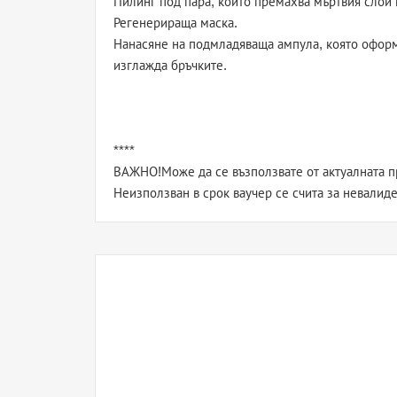
Пилинг под пара, който премахва мъртвия слой 
Регенерираща маска.
Нанасяне на подмладяваща ампула, която оформ
изглажда бръчките.
****
ВАЖНО!Може да се възползвате от актуалната пр
Неизползван в срок ваучер се счита за невалиде