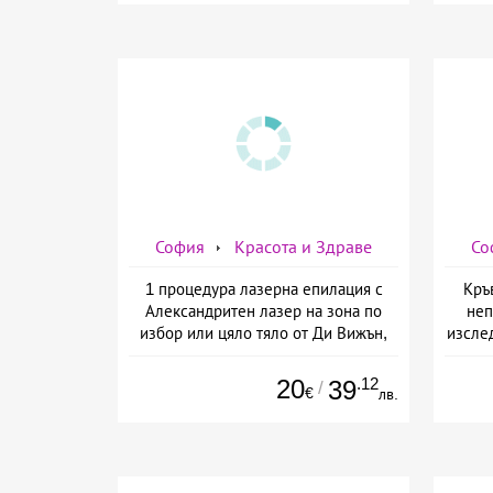
София
Красота и Здраве
Со
1 процедура лазерна епилация с
Кръ
Александритен лазер на зона по
неп
избор или цяло тяло от Ди Вижън,
изслед
София
предо
20
.12
39
/
€
лв.