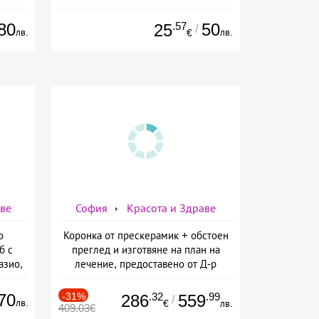
mesoline/Refresh/ от Дермо-
Естетичен център Симона
80
.57
50
25
/
лв.
лв.
€
аве
София
Красота и Здраве
о
Коронка от прескерамик + обстоен
б с
преглед и изготвяне на план на
азио,
лечение, предоставено от Д-р
ермо-
Джонова
а
70
-31%
.32
.99
286
559
/
лв.
€
лв.
409.03€