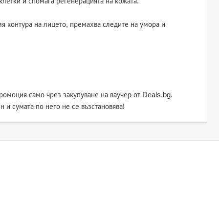
клетки и спомага регенерацията на кожата.
я контура на лицето, премахва следите на умора и
омоция само чрез закупуване на ваучер от Deals.bg.
н и сумата по него не се възстановява!