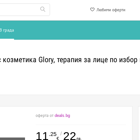
Любими оферти
В града
 козметика Glory, терапия за лице по избор
оферта от
deals.bg
11
22
/
.25
€
лв.