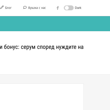
Блог
Връзка с нас
Dark
 и бонус: серум според нуждите на