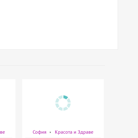
аве
София
Красота и Здраве