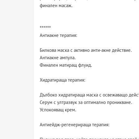
финален масаж.
******
Антиакне терапия:
Билкова маска с активно анти-акне действие.
Антиакне ампула.
Финален матиращ флуид.
Хидратираща терапия:
Дълбоко хидратираща маска с освежаващо дейс
Серум с ултразвук за оптимално проникване.
Успокояващ крем.
Антиейдж-регенерираща терапия: