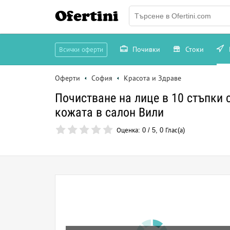
Ofertini
Почивки
Стоки
Всички оферти
Оферти
София
Красота и Здраве
Почистване на лице в 10 стъпки с
кожата в салон Вили
Оценка:
0
/
5
,
0
Глас(а)