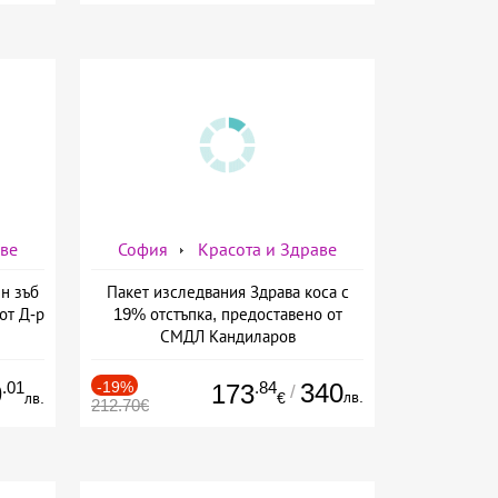
аве
София
Красота и Здраве
н зъб
Пакет изследвания Здрава коса с
от Д-р
19% отстъпка, предоставено от
СМДЛ Кандиларов
.01
-19%
.84
340
9
173
/
лв.
лв.
€
212.70€