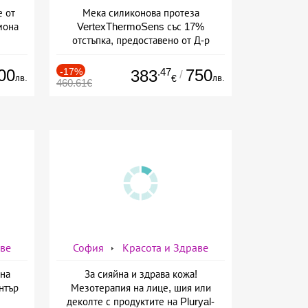
е от
Мека силиконова протеза
мона
VertexThermoSens със 17%
отстъпка, предоставено от Д-р
Джонова
00
-17%
.47
750
383
/
лв.
лв.
€
460.61€
аве
София
Красота и Здраве
на
За сияйна и здрава кожа!
нтър
Мезотерапия на лице, шия или
деколте с продуктите на Pluryal-