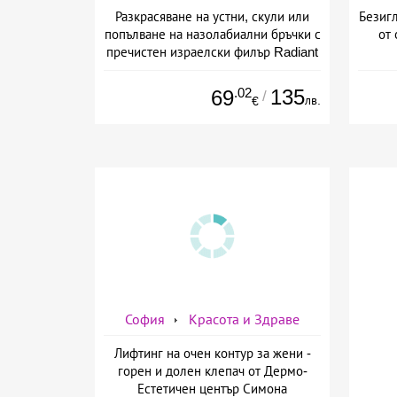
Разкрасяване на устни, скули или
Безигл
попълване на назолабиални бръчки с
от 
пречистен израелски филър Radiant
от Дермо-Естетичен център Симона
.02
135
69
/
лв.
€
София
Красота и Здраве
Лифтинг на очен контур за жени -
горен и долен клепач от Дермо-
Естетичен център Симона