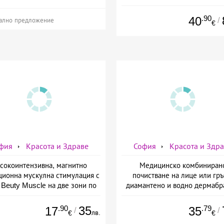
.90
40
/
ално предложение
€
фия
Красота и Здраве
София
Красота и Здр
сокоинтензивна, магнитно
Медицинско комбиниран
ционна мускулна стимулация с
почистване на лице или гръ
Beuty Musclе на две зони по
диамантено и водно дермабр
ор за един човек от Дермо-
плюс биохимичен пилинг от Д
Естетичен център Симона
Естетичен център Симон
.90
35
.79
17
35
/
/
лв.
€
€