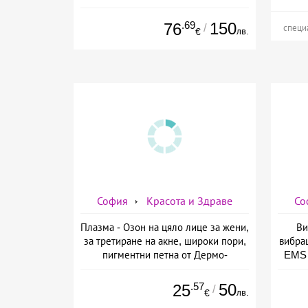
.69
150
76
/
специ
лв.
€
София
Красота и Здраве
Со
Плазма - Озон на цяло лице за жени,
Ви
за третиране на акне, широки пори,
вибра
пигментни петна от Дермо-
EMS 
Естетичен център Симона
изб
.57
50
25
/
лв.
€