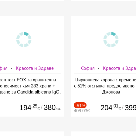
фия
Красота и Здраве
София
Красота и Здр
вен тест FOX за хранителна
Циркониева корона с времене
оносимост към 283 храни +
с 51% отстъпка, предоставено 
ване за Candida albicans IgG,
Джонова
ставено от СМДЛ Кандиларов
.29
380
-51%
.01
194
204
39
/
/
лв.
€
€
409.03€