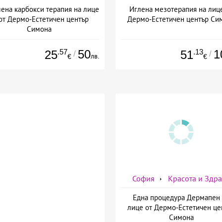
ена карбокси терапия на лице
Иглена мезотерапия на лиц
от Дермо-Естетичен център
Дермо-Естетичен център Си
Симона
.57
50
.13
1
25
51
/
/
лв.
€
€
София
Красота и Здр
Една процедура Дермапен 
лице от Дермо-Естетичен це
Симона