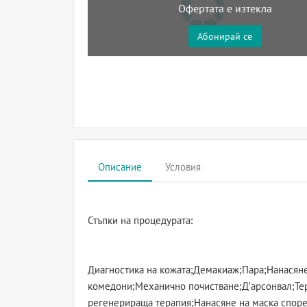
Офертата е изтекла
Абонирай се
Описание
Условия
Стъпки на процедурата:
Диагностика на кожата;Демакиаж;Пара;Нанасяне
комедони;Механично почистване;Д'арсонвал;Тер
регенерираща терапия;Нанасяне на маска споре