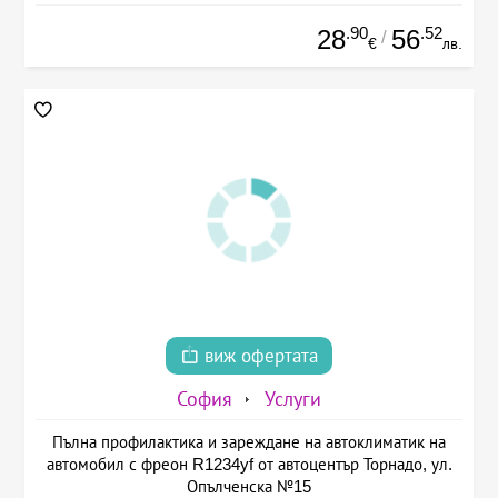
.90
.52
28
56
/
€
лв.
виж офертата
София
Услуги
Пълна профилактика и зареждане на автоклиматик на
автомобил с фреон R1234yf от автоцентър Торнадо, ул.
Опълченска №15