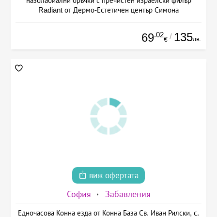
назолабиални бръчки с пречистен израелски филър
Radiant от Дермо-Естетичен център Симона
.02
135
69
/
лв.
€
виж офертата
София
Забавления
Едночасова Конна езда от Конна База Св. Иван Рилски, с.