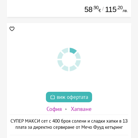
.90
.20
58
115
/
€
лв.
виж офертата
София
Хапване
СУПЕР МАКСИ сет с 400 броя солени и сладки хапки в 13
плата за директно сервиране от Мечо Фууд кетъринг