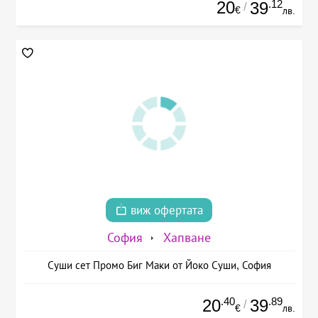
20
.12
39
/
€
лв.
виж офертата
София
Хапване
Суши сет Промо Биг Маки от Йоко Суши, София
.40
.89
20
39
/
€
лв.