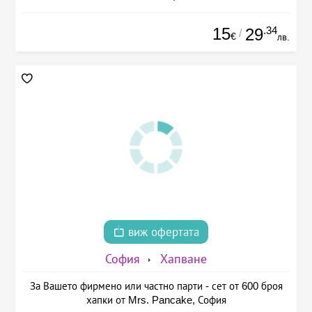
15
.34
29
/
€
лв.
виж офертата
София
Хапване
За Вашето фирмено или частно парти - сет от 600 броя
хапки от Mrs. Pancake, София