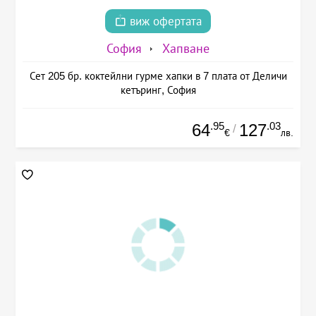
виж офертата
София
Хапване
Сет 205 бр. коктейлни гурме хапки в 7 плата от Деличи
кетъринг, София
.95
.03
64
127
/
€
лв.