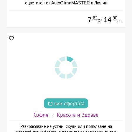
оцветител от AutoClimaMASTER в Люлин
.62
.90
7
14
/
€
лв.
виж офертата
София
Красота и Здраве
Разкрасяване на устни, скули или попълване на