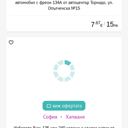
автомобил с фреон 134А от автоцентър Торнадо, ул.
Опълченска №15
.67
15
7
/
лв.
€
виж офертата
София
Хапване
Изберете Вие: 135 или 240 солени и сладки хапки от