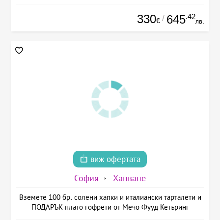
330
.42
645
/
€
лв.
виж офертата
София
Хапване
Вземете 100 бр. солени хапки и италиански тарталети и
ПОДАРЪК плато гофрети от Мечо Фууд Кетъринг