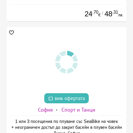
.70
.31
24
48
/
€
лв.
виж офертата
София
Спорт и Танци
1 или 3 посещения по плуване със SeaBike на човек
+ неограничен достъп до закрит басейн в плувен басейн