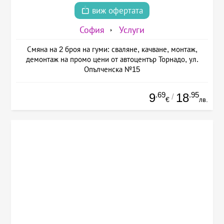
виж офертата
София
Услуги
Смяна на 2 броя на гуми: сваляне, качване, монтаж,
демонтаж на промо цени от автоцентър Торнадо, ул.
Опълченска №15
.69
.95
9
18
/
€
лв.