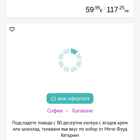
.95
.25
59
117
/
€
лв.
виж офертата
София
Хапване
Подсладете повода с 50 десертни еклера с ягодов крем
или шоколад, тунквани във вкус по избор от Мечо Фууд
Кетъринг