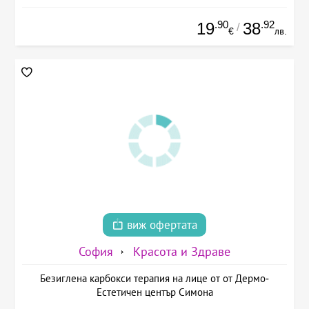
.90
.92
19
38
/
€
лв.
виж офертата
София
Красота и Здраве
Безиглена карбокси терапия на лице от от Дермо-
Естетичен център Симона