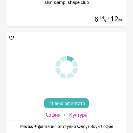
slim &amp; shape club
.14
12
6
/
лв.
€
виж офертата
София
Култура
Масаж + флотация от студио Флоут Зоун София