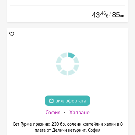
.46
85
43
/
лв.
€
виж офертата
София
Хапване
Сет Гурме празник: 230 бр. солени коктейлни хапки в 8
плата от Деличи кетъринг, София