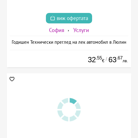
виж офертата
София
Услуги
Годишен Технически преглед на лек автомобил в Люлин
.55
.67
32
63
/
€
лв.