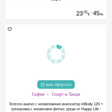
.01
45
23
/
лв.
€
виж офертата
София
Спорт и Танци
Телесен анализ с иновативиния анализатор InBody 120 +
тренировка с иновативни фитнес уреди от Happy Life -