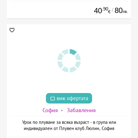
.90
80
40
/
лв.
€
виж офертата
София
Забавления
Урок по плуване за всяка възраст - в група или
индивидуален от Плувен клуб Люлин, София