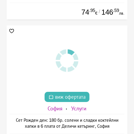
.95
.59
74
146
/
€
лв.
виж офертата
София
Услуги
Сет Рожден ден: 180 бр. солени и сладки коктейлни
хапки в 6 плата от Деличи кетъринг, София