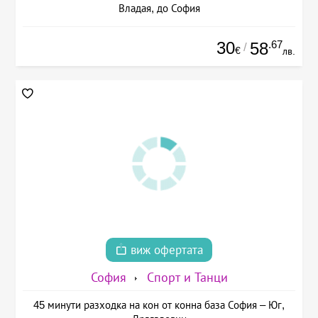
Владая, до София
30
.67
58
/
€
лв.
виж офертата
София
Спорт и Танци
45 минути разходка на кон от конна база София – Юг,