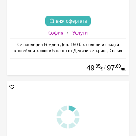
виж офертата
София
Услуги
Сет модерен Рожден Ден: 150 бр. солени и сладки
коктейлни хапки в 5 плата от Деличи кетъринг, София
.95
.69
49
97
/
€
лв.