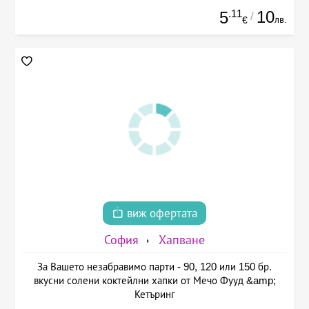
.11
10
5
/
лв.
€
виж офертата
София
Хапване
За Вашето незабравимо парти - 90, 120 или 150 бр.
вкусни солени коктейлни хапки от Мечо Фууд &amp;
Кетъринг