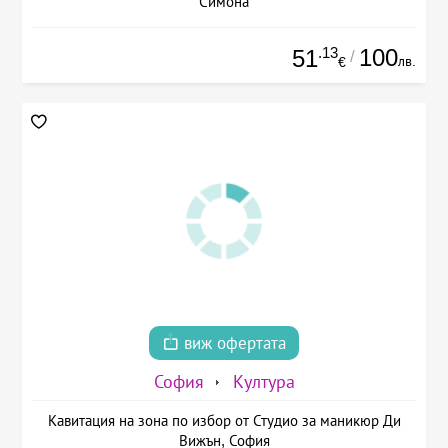
Симона
.13
100
51
/
лв.
€
виж офертата
София
Култура
Кавитация на зона по избор от Студио за маникюр Ди
Вижън, София