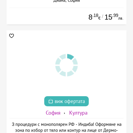
Диана, София
.18
.99
8
15
/
€
лв.
виж офертата
София
Култура
3 процедури с монополярен РФ - Индиба! Оформяне на
зона по избор от тяло или контур на лице от Дермо-