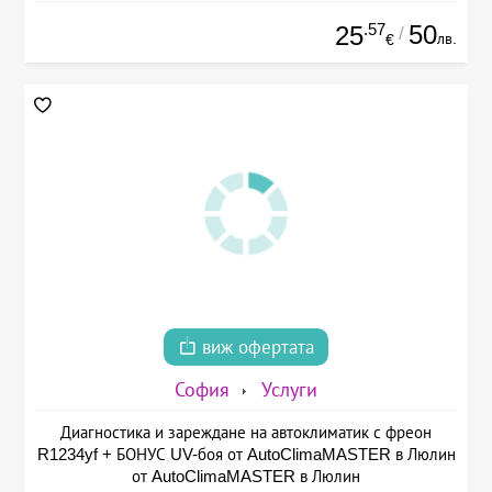
.57
50
25
/
лв.
€
виж офертата
София
Услуги
Диагностика и зареждане на автоклиматик с фреон
R1234yf + БОНУС UV-боя от AutoClimaMASTER в Люлин
от AutoClimaMASTER в Люлин