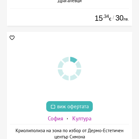
Драгалевци
.34
30
15
/
лв.
€
виж офертата
София
Култура
Криолиполиза на зона по избор от Дермо-Естетичен
център Симона