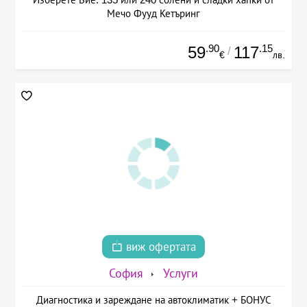
Мечо Фууд Кетъринг
.90
.15
59
117
/
€
лв.
виж офертата
София
Услуги
Диагностика и зареждане на автоклиматик + БОНУС