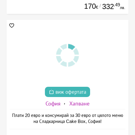
170
.49
332
/
€
лв.
виж офертата
София
Хапване
Плати 20 евро и консумирай за 30 евро от цялото меню
на Сладкарница Cake Box, София!