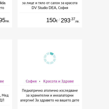
ida
за лице и тяло от салон за красота
ето
DV Studio DEA, София
ов
95
150
.37
293
/
лв.
€
лв.
аве
София
Красота и Здраве
Педиатрично атопично изследване
, Мед
за хранителни и инхалаторни
МДЛ
алергии! За здравето на вашето дете
ще се погрижат от СМДЛ