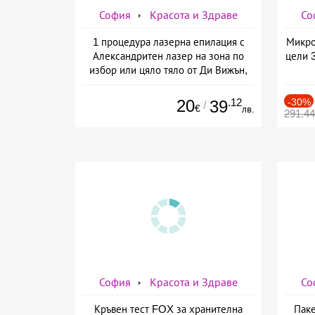
София
Красота и Здраве
Со
1 процедура лазерна епилация с
Микро
Александритен лазер на зона по
цели 
избор или цяло тяло от Ди Вижън,
София
20
.12
-30%
39
/
€
лв.
291.4
София
Красота и Здраве
Со
Кръвен тест FOX за хранителна
Паке