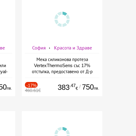
аве
София
Красота и Здраве
Мека силиконова протеза
или
VertexThermoSens със 17%
yal-
отстъпка, предоставено от Д-р
о-
Джонова
а
50
-17%
.47
750
383
/
лв.
лв.
€
460.61€