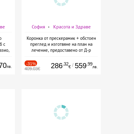
аве
София
Красота и Здраве
о
Коронка от прескерамик + обстоен
б с
преглед и изготвяне на план на
азио,
лечение, предоставено от Д-р
ермо-
Джонова
а
70
-31%
.32
.99
286
559
/
лв.
€
лв.
409.03€