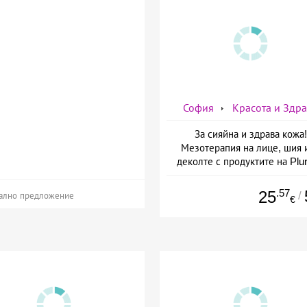
София
Красота и Здр
За сияйна и здрава кожа!
Мезотерапия на лице, шия 
деколте с продуктите на Plur
mesoline/Refresh/ от Дерм
Естетичен център Симон
.57
25
/
ално предложение
€