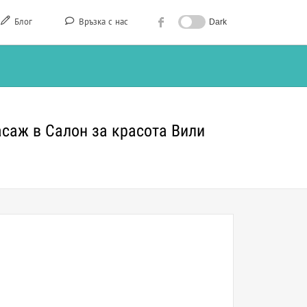
Блог
Връзка с нас
Dark
асаж в Салон за красота Вили