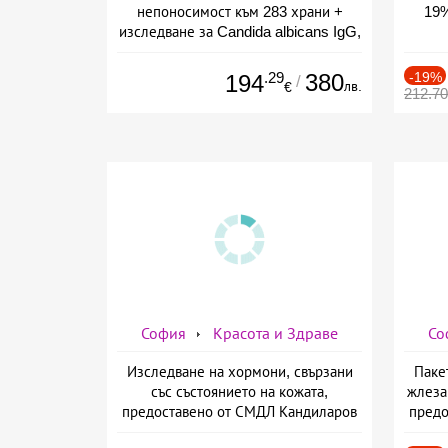
непоносимост към 283 храни +
19%
изследване за Candida albicans IgG,
предоставено от СМДЛ Кандиларов
.29
380
-19%
194
/
лв.
€
212.7
София
Красота и Здраве
Со
Изследване на хормони, свързани
Паке
със състоянието на кожата,
жлеза
предоставено от СМДЛ Кандиларов
предо