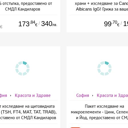
 отстъпка, предоставено от
храни + изследване за Cand
СМДЛ Кандиларов
Albicans IgG! Грижа за ваш
здраве от СМДЛ Кандилар
.84
340
.70
1
173
99
/
/
лв.
€
€
0€
фия
Красота и Здраве
София
Красота и Здр
т изследване на щитовидната
Пакет изследване на
 (TSH, FT4, MAT, TAT, TRAB),
микроелементи - Цинк, Селен
ставено от СМДЛ Кандиларов
и Йод, предоставено от С
Кандиларов