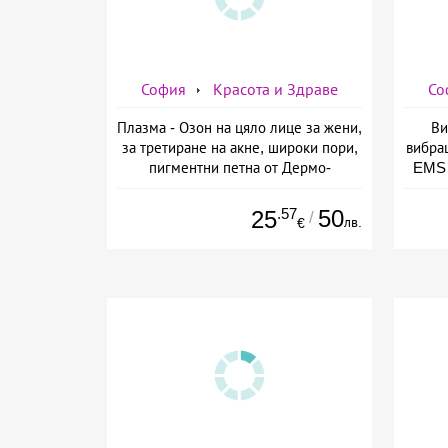
София
Красота и Здраве
Со
Плазма - Озон на цяло лице за жени,
Ви
за третиране на акне, широки пори,
вибра
пигментни петна от Дермо-
EMS 
Естетичен център Симона
изб
.57
50
25
/
лв.
€