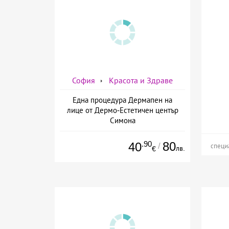
София
Красота и Здраве
Една процедура Дермапен на
лице от Дермо-Естетичен център
Симона
.90
80
40
/
специ
лв.
€