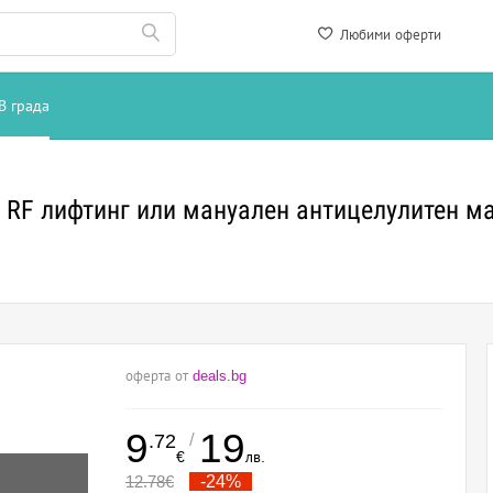
Любими оферти
В града
, RF лифтинг или мануален антицелулитен м
оферта от
deals.bg
9
19
/
.72
€
лв.
12.78
€
-24%