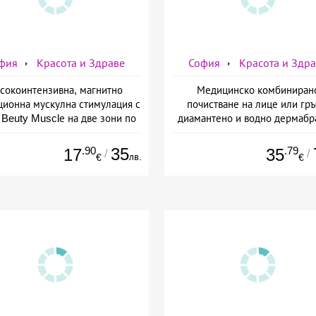
фия
Красота и Здраве
София
Красота и Здр
сокоинтензивна, магнитно
Медицинско комбиниран
ционна мускулна стимулация с
почистване на лице или гръ
Beuty Musclе на две зони по
диамантено и водно дермабр
ор за един човек от Дермо-
плюс биохимичен пилинг от Д
Естетичен център Симона
Естетичен център Симон
.90
35
.79
17
35
/
/
лв.
€
€