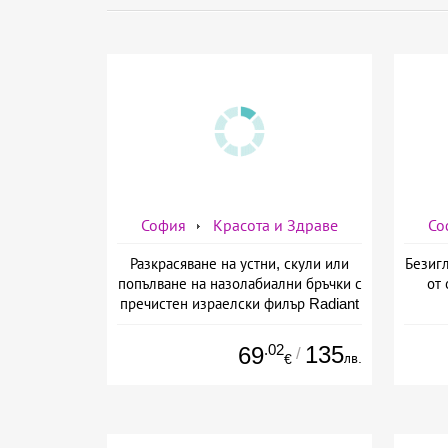
София
Красота и Здраве
Со
Разкрасяване на устни, скули или
Безигл
попълване на назолабиални бръчки с
от 
пречистен израелски филър Radiant
от Дермо-Естетичен център Симона
.02
135
69
/
лв.
€