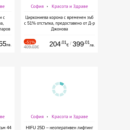
аве
София
Красота и Здраве
и с
Циркониева корона с временен зъб
а,
с 51% отстъпка, предоставено от Д-р
ларов
Джонова
55
-51%
.01
.01
204
399
/
лв.
€
лв.
409.03€
аве
София
Красота и Здраве
към 44
HIFU 25D – неоперативен лифтинг