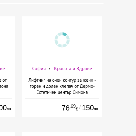
аве
София
Красота и Здраве
е от
Лифтинг на очен контур за жени -
мона
горен и долен клепач от Дермо-
Естетичен център Симона
00
.69
150
76
/
лв.
лв.
€