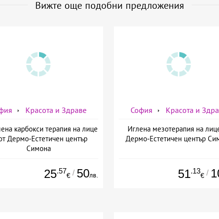
Вижте още подобни предложения
фия
Красота и Здраве
София
Красота и Здр
ена карбокси терапия на лице
Иглена мезотерапия на лиц
от Дермо-Естетичен център
Дермо-Естетичен център Си
Симона
.57
50
.13
1
25
51
/
/
лв.
€
€