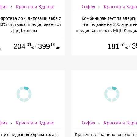
фия
Красота и Здраве
София
Красота и Здр
протезa до 4 липсващи зъба с
Комбиниран тест за алерги
30% отстъпка, предоставено от
изследване на 295 алерген
Д-р Джонова
предоставено от СМДЛ Канди
.01
.01
.51
3
204
399
181
/
/
€
лв.
€
4€
фия
Красота и Здраве
София
Красота и Здр
т изследвания Здрава коса с
Кръвен тест за непоносимост 