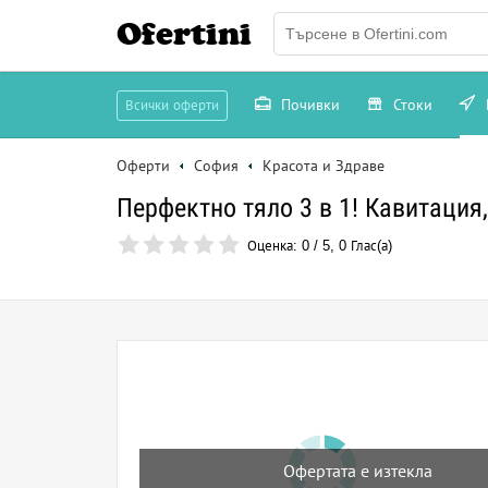
Ofertini
Почивки
Стоки
Всички оферти
Оферти
София
Красота и Здраве
Перфектно тяло 3 в 1! Кавитация
Оценка:
0
/
5
,
0
Глас(а)
Офертата е изтекла