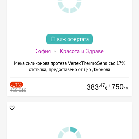
виж офертата
София
Красота и Здраве
Мека силиконова протеза VertexThermoSens със 17%
отстъпка, предоставено от Д-р Джонова
-17%
.47
750
383
/
лв.
€
460.61€