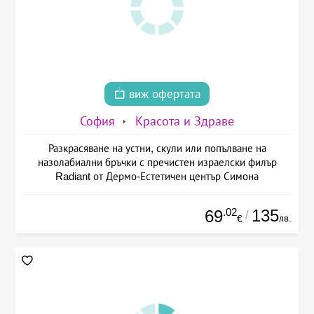
виж офертата
София
Красота и Здраве
Разкрасяване на устни, скули или попълване на
назолабиални бръчки с пречистен израелски филър
Radiant от Дермо-Естетичен център Симона
.02
135
69
/
лв.
€