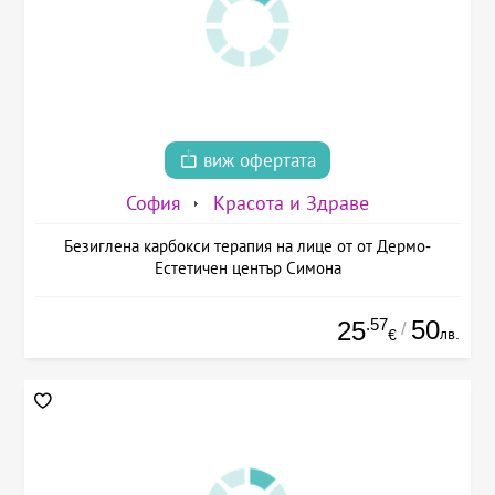
виж офертата
София
Красота и Здраве
Безиглена карбокси терапия на лице от от Дермо-
Естетичен център Симона
.57
50
25
/
лв.
€