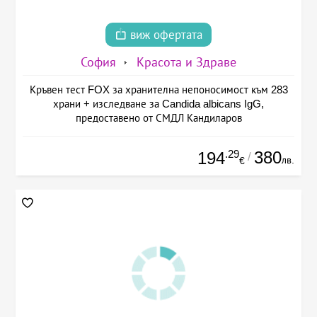
виж офертата
София
Красота и Здраве
Кръвен тест FOX за хранителна непоносимост към 283
храни + изследване за Candida albicans IgG,
предоставено от СМДЛ Кандиларов
.29
380
194
/
лв.
€