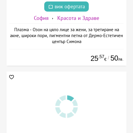
виж офертата
София
Красота и Здраве
Плазма - Озон на цяло лице за жени, за третиране на
акне, широки пори, пигментни петна от Дермо-Естетичен
център Симона
.57
50
25
/
лв.
€