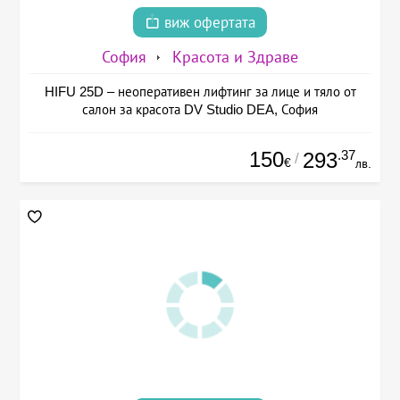
виж офертата
София
Красота и Здраве
HIFU 25D – неоперативен лифтинг за лице и тяло от
салон за красота DV Studio DEA, София
150
.37
293
/
€
лв.