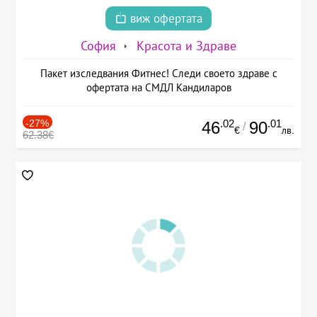
виж офертата
София
Красота и Здраве
Пакет изследвания Фитнес! Следи своето здраве с
офертата на СМДЛ Кандиларов
-27%
.02
.01
46
90
/
€
лв.
62.38€