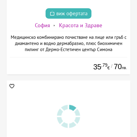
виж офертата
София
Красота и Здраве
Медицинско комбинирано почистване на лице или гръб с
диамантено и водно дермабразио, плюс биохимичен
пилинг от Дермо-Естетичен център Симона
.79
70
35
/
лв.
€