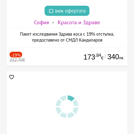
виж офертата
София
Красота и Здраве
Пакет изследвания Здрава коса с 19% отстъпка,
предоставено от СМДЛ Кандиларов
-19%
.84
340
173
/
лв.
€
212.70€