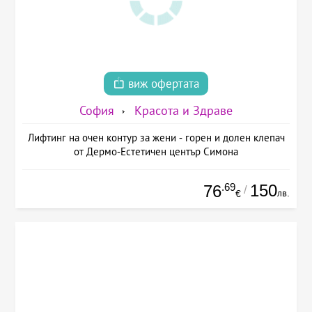
виж офертата
София
Красота и Здраве
Лифтинг на очен контур за жени - горен и долен клепач
от Дермо-Естетичен център Симона
.69
150
76
/
лв.
€