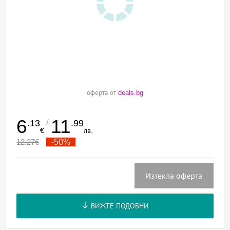
оферта от
deals.bg
6
11
/
.13
.99
€
лв.
12.27
€
-50%
Изтекла оферта
ВИЖТЕ ПОДОБНИ