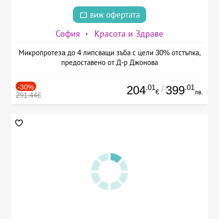
виж офертата
София
Красота и Здраве
Микропротезa до 4 липсващи зъба с цели 30% отстъпка,
предоставено от Д-р Джонова
-30%
.01
.01
204
399
/
€
лв.
291.44€