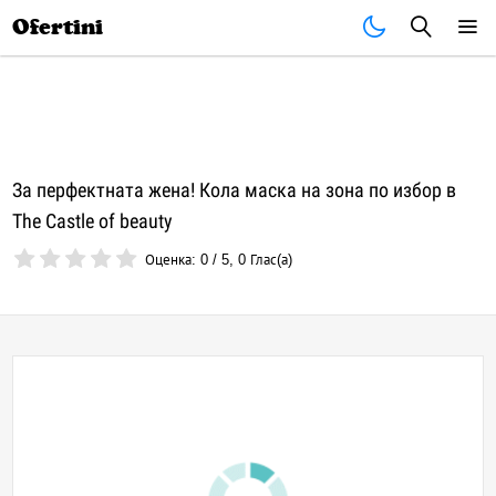
Почивки
Стоки
В града
Всички оферти
Ofertini
За перфектната жена! Кола маска на зона по избор в
The Castle of beauty
Оценка:
0
/
5
,
0
Глас(а)