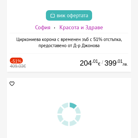
виж офертата
София
Красота и Здраве
Циркониева корона с временен зъб с 51% отстъпка,
предоставено от Д-р Джонова
-51%
.01
.01
204
399
/
€
лв.
409.03€