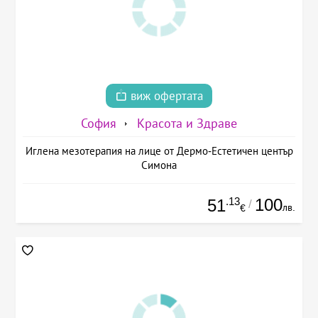
виж офертата
София
Красота и Здраве
Иглена мезотерапия на лице от Дермо-Естетичен център
Симона
.13
100
51
/
лв.
€