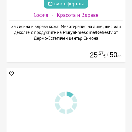
виж офертата
София
Красота и Здраве
За сияйна и здрава кожа! Мезотерапия на лице, шия или
деколте с продуктите на Pluryal-mesoline/Refresh/ от
Дермо-Естетичен център Симона
.57
50
25
/
лв.
€