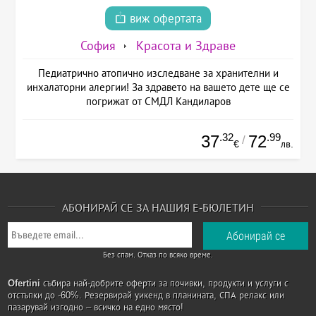
виж офертата
София
Красота и Здраве
Педиатрично атопично изследване за хранителни и
инхалаторни алергии! За здравето на вашето дете ще се
погрижат от СМДЛ Кандиларов
.32
.99
37
72
/
€
лв.
АБОНИРАЙ СЕ ЗА НАШИЯ Е-БЮЛЕТИН
Без спам. Отказ по всяко време.
Ofertini
събира най-добрите оферти за почивки, продукти и услуги с
отстъпки до -60%. Резервирай уикенд в планината, СПА релакс или
пазарувай изгодно – всичко на едно място!