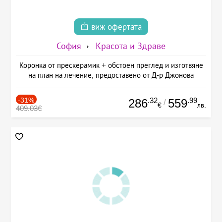
виж офертата
София
Красота и Здраве
Коронка от прескерамик + обстоен преглед и изготвяне
на план на лечение, предоставено от Д-р Джонова
-31%
.32
.99
286
559
/
€
лв.
409.03€