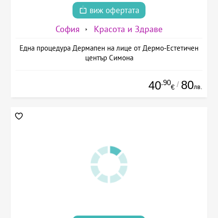
виж офертата
София
Красота и Здраве
Една процедура Дермапен на лице от Дермо-Естетичен
център Симона
.90
80
40
/
лв.
€