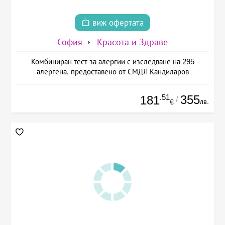
виж офертата
София
Красота и Здраве
Комбиниран тест за алергии с изследване на 295
алергена, предоставено от СМДЛ Кандиларов
.51
355
181
/
лв.
€