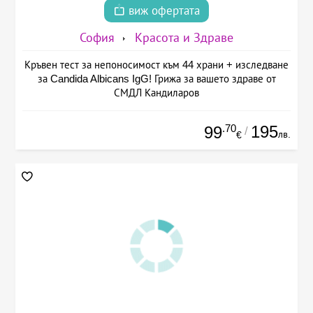
виж офертата
София
Красота и Здраве
Кръвен тест за непоносимост към 44 храни + изследване
за Candida Albicans IgG! Грижа за вашето здраве от
СМДЛ Кандиларов
.70
195
99
/
лв.
€