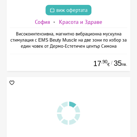
виж офертата
София
Красота и Здраве
Високоинтензивна, магнитно вибрационна мускулна
стимулация с EMS Beuty Musclе на две зони по избор за
един човек от Дермо-Естетичен център Симона
.90
35
17
/
лв.
€