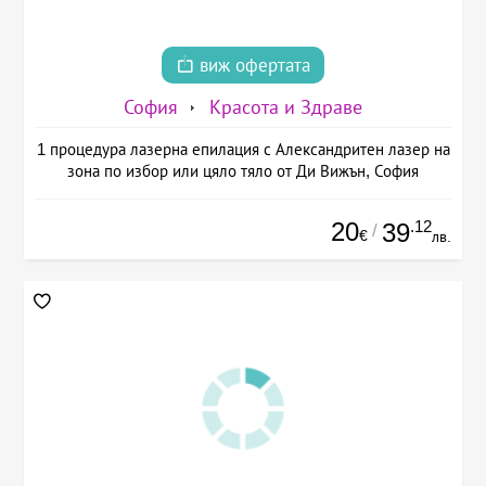
виж офертата
София
Красота и Здраве
1 процедура лазерна епилация с Александритен лазер на
зона по избор или цяло тяло от Ди Вижън, София
20
.12
39
/
€
лв.