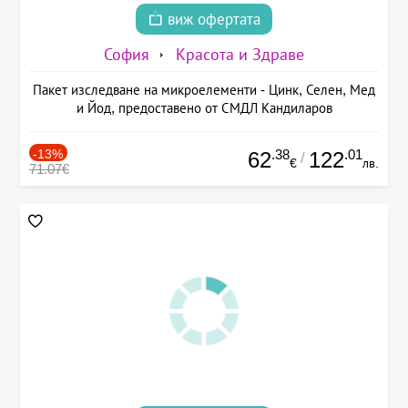
виж офертата
София
Красота и Здраве
Пакет изследване на микроелементи - Цинк, Селен, Мед
и Йод, предоставено от СМДЛ Кандиларов
-13%
.38
.01
62
122
/
€
лв.
71.07€