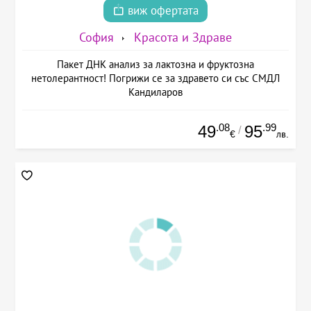
виж офертата
София
Красота и Здраве
Пакет ДНК анализ за лактозна и фруктозна
нетолерантност! Погрижи се за здравето си със СМДЛ
Кандиларов
.08
.99
49
95
/
€
лв.