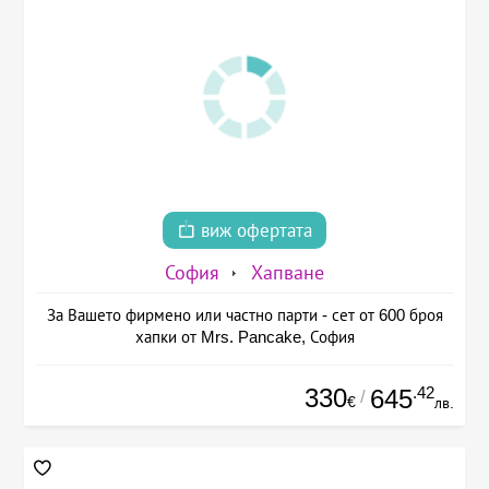
виж офертата
София
Хапване
За Вашето фирмено или частно парти - сет от 600 броя
хапки от Mrs. Pancake, София
330
.42
645
/
€
лв.