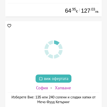
.95
.03
64
127
/
€
лв.
виж офертата
София
Хапване
Изберете Вие: 135 или 240 солени и сладки хапки от
Мечо Фууд Кетъринг