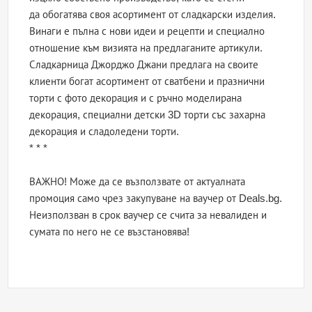
да обогатява своя асортимент от сладкарски изделия.
Винаги е пълна с нови идеи и рецепти и специално
отношение към визията на предлаганите артикули.
Сладкарница Джорджо Джани предлага на своите
клиенти богат асортимент от сватбени и празнични
торти с фото декорация и с ръчно моделирана
декорация, специални детски 3D торти със захарна
декорация и сладоледени торти.
* * *
ВАЖНО! Може да се възползвате от актуалната
промоция само чрез закупуване на ваучер от Deals.bg.
Неизползван в срок ваучер се счита за невалиден и
сумата по него не се възстановява!