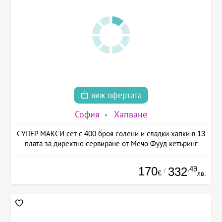
виж офертата
София
Хапване
СУПЕР МАКСИ сет с 400 броя солени и сладки хапки в 13
плата за директно сервиране от Мечо Фууд кетъринг
170
.49
332
/
€
лв.