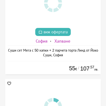
виж офертата
София
Хапване
Суши сет Мега с 50 хапки + 2 парчета торта Линд от Йоко
Суши, София
55
.57
107
/
€
лв.