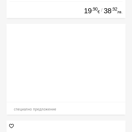
.90
.92
19
38
/
€
лв.
специално предложение