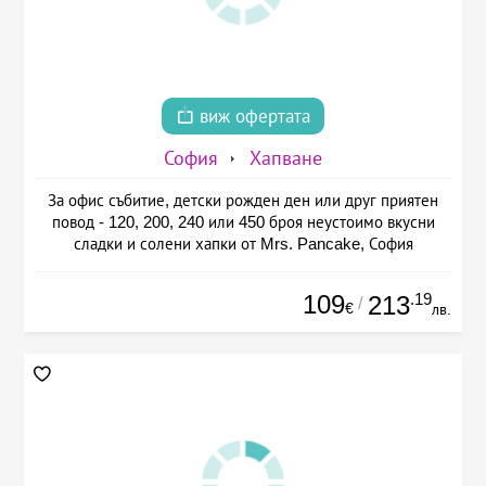
виж офертата
София
Хапване
За офис събитие, детски рожден ден или друг приятен
повод - 120, 200, 240 или 450 броя неустоимо вкусни
сладки и солени хапки от Mrs. Pancake, София
109
.19
213
/
€
лв.