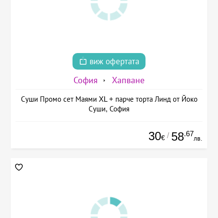
виж офертата
София
Хапване
Суши Промо сет Маями XL + парче торта Линд от Йоко
Суши, София
30
.67
58
/
€
лв.