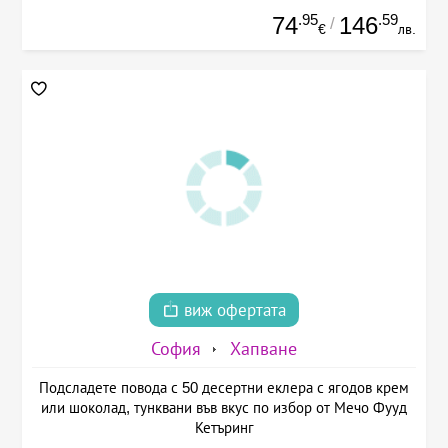
.95
.59
74
146
/
€
лв.
виж офертата
София
Хапване
Подсладете повода с 50 десертни еклера с ягодов крем
или шоколад, тунквани във вкус по избор от Мечо Фууд
Кетъринг