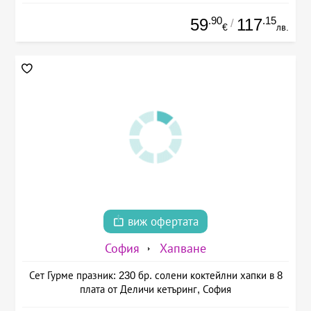
.90
.15
59
117
/
€
лв.
виж офертата
София
Хапване
Сет Гурме празник: 230 бр. солени коктейлни хапки в 8
плата от Деличи кетъринг, София