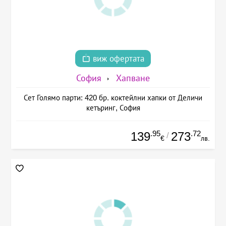
виж офертата
София
Хапване
Сет Голямо парти: 420 бр. коктейлни хапки от Деличи
кетъринг, София
.95
.72
139
273
/
€
лв.