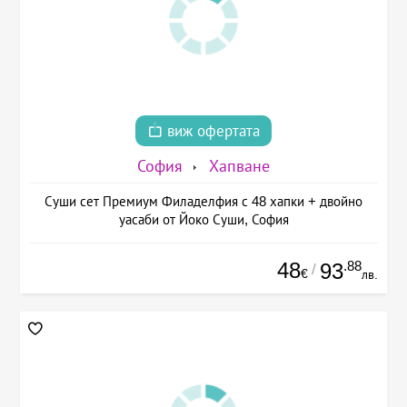
виж офертата
София
Хапване
Суши сет Премиум Филаделфия с 48 хапки + двойно
уасаби от Йоко Суши, София
48
.88
93
/
€
лв.