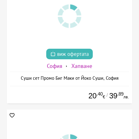
виж офертата
София
Хапване
Суши сет Промо Биг Маки от Йоко Суши, София
.40
.89
20
39
/
€
лв.