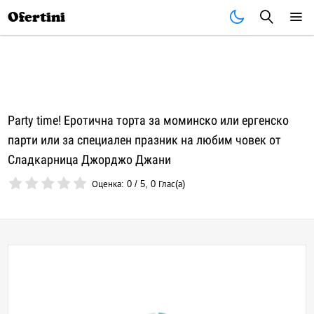
Почивки
Стоки
В града
Всички оферти
Ofertini
Party time! Еротична торта за моминско или ергенско
парти или за специален празник на любим човек от
Сладкарница Джорджо Джани
Оценка:
0
/
5
,
0
Глас(а)