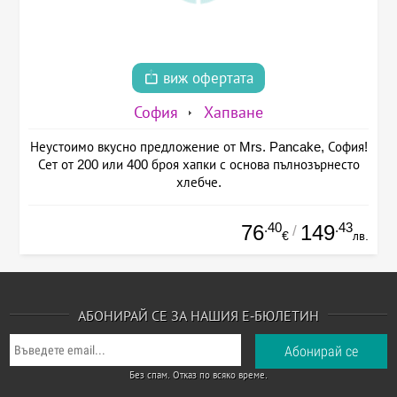
виж офертата
София
Хапване
Неустоимо вкусно предложение от Mrs. Pancake, София!
Сет от 200 или 400 броя хапки с основа пълнозърнесто
хлебче.
.40
.43
76
149
/
€
лв.
АБОНИРАЙ СЕ ЗА НАШИЯ Е-БЮЛЕТИН
Без спам. Отказ по всяко време.