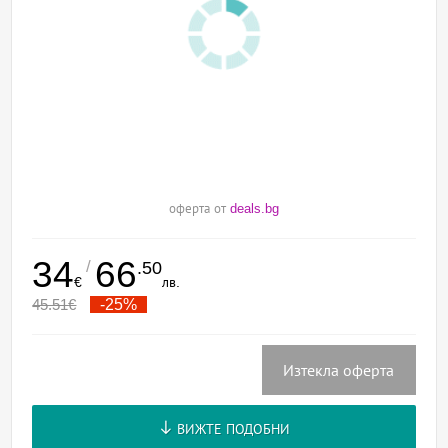
оферта от
deals.bg
34
66
/
.50
€
лв.
45.51
€
-25%
Изтекла оферта
ВИЖТЕ ПОДОБНИ