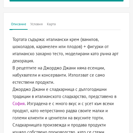
Описание
Условия
Карта
Тортата съдържа: италиански крем (ванилов,
шоколадов, карамелен или плодов) + фигурки от
италианско захарно тесто, моделирани като ръчна арт
декорация.
В рецептите на Джорджо Джани няма есенции,
набухватели и консерванти. Използват се само
естествени продукти.
Джорджо Джани е сладкарница с дългогодишни
традиции в италианското сладкарство, представено в
София
. Изградена е с много вкус и с усет към всеки
продукт, като непрестанно радва своите малки и
големи клиенти и ценители на вкусните торти.
Сладкарницата произвежда и продава продукти
изцяло собствено производство, като се стеми