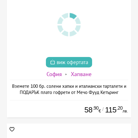
виж офертата
София
Хапване
Вземете 100 бр. солени хапки и италиански тарталети и
ПОДАРЪК плато гофрети от Мечо Фууд Кетъринг
.90
.20
58
115
/
€
лв.