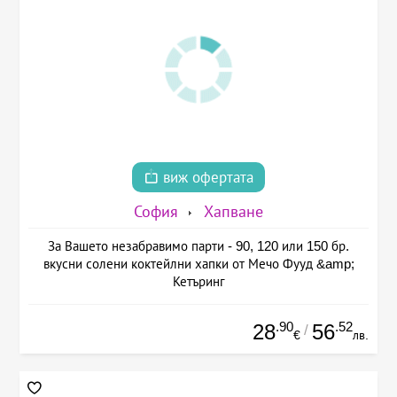
виж офертата
София
Хапване
За Вашето незабравимо парти - 90, 120 или 150 бр.
вкусни солени коктейлни хапки от Мечо Фууд &amp;
Кетъринг
.90
.52
28
56
/
€
лв.