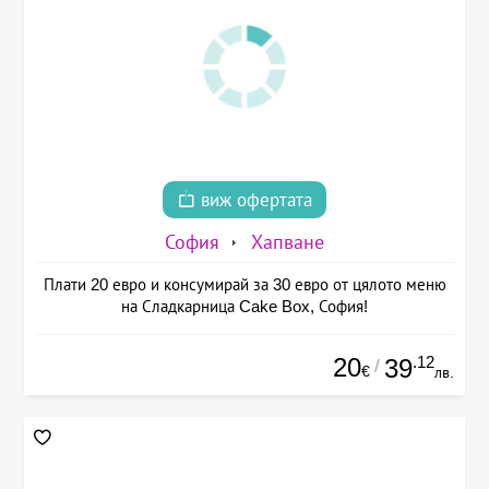
виж офертата
София
Хапване
Плати 20 евро и консумирай за 30 евро от цялото меню
на Сладкарница Cake Box, София!
20
.12
39
/
€
лв.