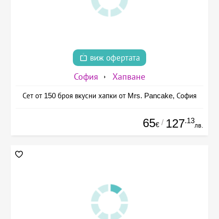
виж офертата
София
Хапване
Сет от 150 броя вкусни хапки от Mrs. Pancake, София
65
.13
127
/
€
лв.