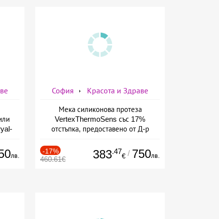
аве
София
Красота и Здраве
Мека силиконова протеза
или
VertexThermoSens със 17%
yal-
отстъпка, предоставено от Д-р
о-
Джонова
а
50
-17%
.47
750
383
/
лв.
лв.
€
460.61€