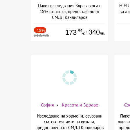
Пакет изследвания Здрава коса с
HIFU 
19% отстъпка, предоставено от
за ли
СМДЛ Кандиларов
-19%
.84
340
173
/
лв.
€
212.70€
София
Красота и Здраве
Со
Изследване на хормони, свързани
Паке
със състоянието на кожата,
жлеза
предоставено от СМДЛ Кандиларов
предо