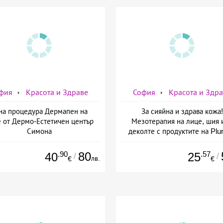
фия
Красота и Здраве
София
Красота и Здр
на процедура Дермапен на
За сияйна и здрава кожа!
 от Дермо-Естетичен център
Мезотерапия на лице, шия 
Симона
деколте с продуктите на Plur
mesoline/Refresh/ от Дерм
Естетичен център Симон
.90
80
.57
40
25
/
/
лв.
€
€