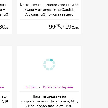
елна
Кръвен тест за непоносимост към 44
и +
храни + изследване за Candida
s IgG,
Albicans IgG! Грижа за вашето
ларов
здраве от СМДЛ Кандиларов
80
.70
195
99
/
лв.
лв.
€
аве
София
Красота и Здраве
Следи
Пакет изследване на
 СМДЛ
микроелементи - Цинк, Селен, Мед
и Йод, предоставено от СМДЛ