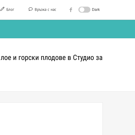
Блог
Връзка с нас
Dark
лое и горски плодове в Студио за