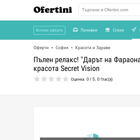
Ofertini
Почивки
Стоки
Всички оферти
Оферти
София
Красота и Здраве
Пълен релакс! "Дарът на Фараона
красота Secret Vision
Оценка:
0
/
5
,
0
Глас(а)