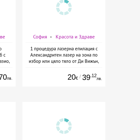
аве
София
Красота и Здраве
о
1 процедура лазерна епилация с
б с
Александритен лазер на зона по
азио,
избор или цяло тяло от Ди Вижън,
ермо-
София
а
70
20
.12
39
/
лв.
€
лв.