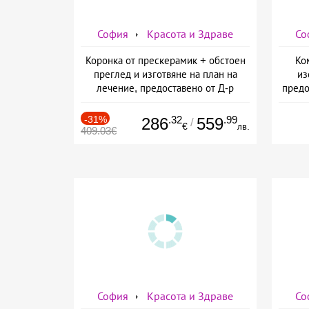
София
Красота и Здраве
Со
Коронка от прескерамик + обстоен
Ко
преглед и изготвяне на план на
из
лечение, предоставено от Д-р
предо
Джонова
-31%
.32
.99
286
559
/
€
лв.
409.03€
София
Красота и Здраве
Со