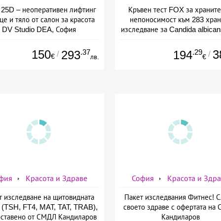
25D – неоперативен лифтинг
Кръвен тест FOX за хранит
це и тяло от салон за красота
непоносимост към 283 хран
DV Studio DEA, София
изследване за Candida albican
предоставено от СМДЛ Канди
150
.37
.29
3
293
194
/
/
€
лв.
€
фия
Красота и Здраве
София
Красота и Здр
т изследване на щитовидната
Пакет изследвания Фитнес! 
 (TSH, FT4, MAT, TAT, TRAB),
своето здраве с офертата на
ставено от СМДЛ Кандиларов
Кандиларов