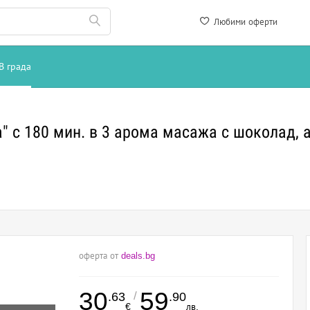
Любими оферти
В града
" с 180 мин. в 3 арома масажа с шоколад, а
оферта от
deals.bg
30
59
/
.63
.90
€
лв.