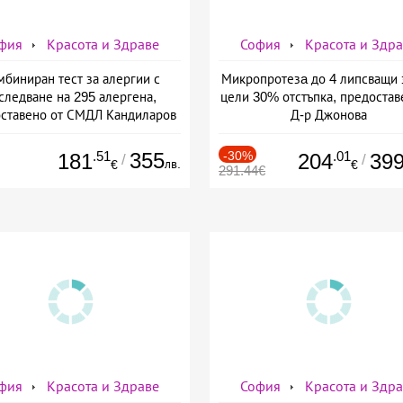
фия
Красота и Здраве
София
Красота и Здр
мбиниран тест за алергии с
Микропротезa до 4 липсващи 
следване на 295 алергена,
цели 30% отстъпка, предостав
ставено от СМДЛ Кандиларов
Д-р Джонова
.51
355
-30%
.01
181
204
39
/
/
лв.
€
€
291.44€
фия
Красота и Здраве
София
Красота и Здр