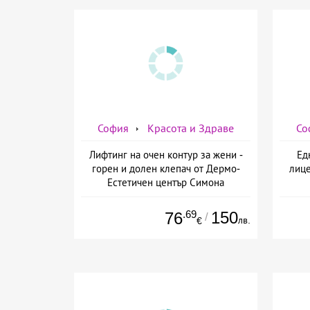
София
Красота и Здраве
Со
Лифтинг на очен контур за жени -
Ед
горен и долен клепач от Дермо-
лице
Естетичен център Симона
.69
150
76
/
лв.
€