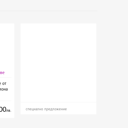
аве
е от
мона
00
специално предложение
лв.