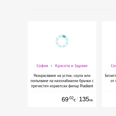
София
Красота и Здраве
Со
Разкрасяване на устни, скули или
Безигл
попълване на назолабиални бръчки с
от 
пречистен израелски филър Radiant
от Дермо-Естетичен център Симона
.02
135
69
/
лв.
€