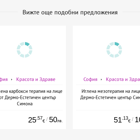
Вижте още подобни предложения
фия
Красота и Здраве
София
Красота и Здр
ена карбокси терапия на лице
Иглена мезотерапия на лиц
от Дермо-Естетичен център
Дермо-Естетичен център Си
Симона
.57
50
.13
1
25
51
/
/
лв.
€
€