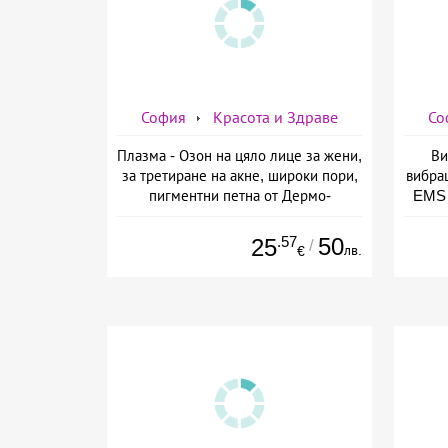
София
Красота и Здраве
Со
Плазма - Озон на цяло лице за жени,
Ви
за третиране на акне, широки пори,
вибра
пигментни петна от Дермо-
EMS 
Естетичен център Симона
изб
.57
50
25
/
лв.
€