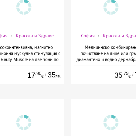
фия
Красота и Здраве
София
Красота и Здр
сокоинтензивна, магнитно
Медицинско комбиниран
ционна мускулна стимулация с
почистване на лице или гръ
Beuty Musclе на две зони по
диамантено и водно дермабр
ор за един човек от Дермо-
плюс биохимичен пилинг от Д
Естетичен център Симона
Естетичен център Симон
.90
35
.79
17
35
/
/
лв.
€
€