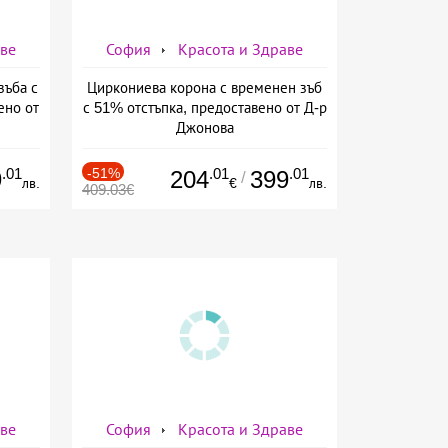
аве
София
Красота и Здраве
зъба с
Циркониева корона с временен зъб
ено от
с 51% отстъпка, предоставено от Д-р
Джонова
.01
-51%
.01
.01
9
204
399
/
лв.
€
лв.
409.03€
аве
София
Красота и Здраве