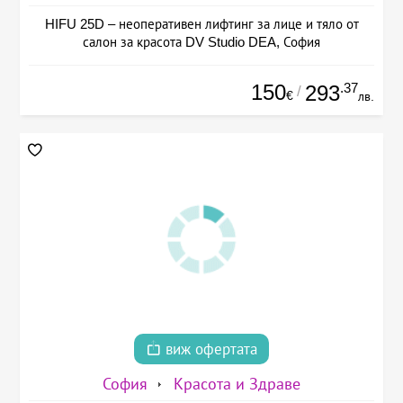
HIFU 25D – неоперативен лифтинг за лице и тяло от
салон за красота DV Studio DEA, София
150
.37
293
/
€
лв.
виж офертата
София
Красота и Здраве