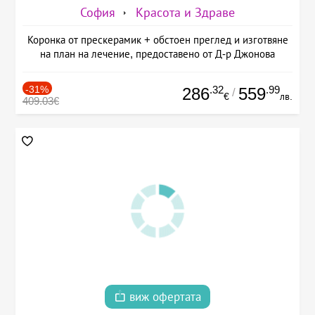
София
Красота и Здраве
Коронка от прескерамик + обстоен преглед и изготвяне
на план на лечение, предоставено от Д-р Джонова
-31%
.32
.99
286
559
/
€
лв.
409.03€
виж офертата