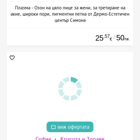
Плазма - Озон на цяло лице за жени, за третиране на
акне, широки пори, пигментни петна от Дермо-Естетичен
център Симона
.57
50
25
/
лв.
€
виж офертата
София
Красота и Здраве