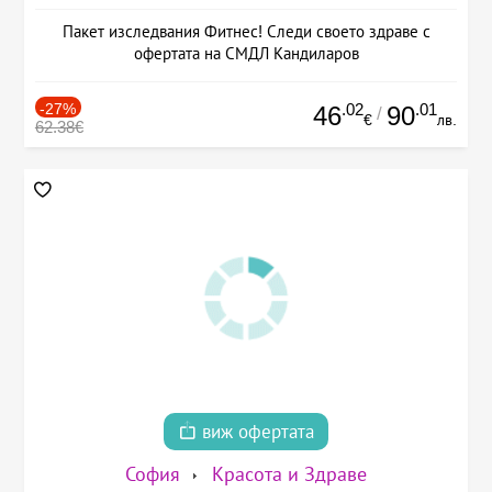
Пакет изследвания Фитнес! Следи своето здраве с
офертата на СМДЛ Кандиларов
-27%
.02
.01
46
90
/
€
лв.
62.38€
виж офертата
София
Красота и Здраве