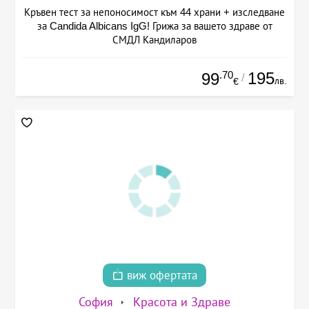
Кръвен тест за непоносимост към 44 храни + изследване
за Candida Albicans IgG! Грижа за вашето здраве от
СМДЛ Кандиларов
.70
195
99
/
лв.
€
виж офертата
София
Красота и Здраве