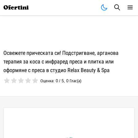
Почивки
Стоки
В града
Всички оферти
Ofertini
Освежете прическата си! Подстригване, арганова
терапия за коса с инфраред преса и плитка или
оформяне с преса в студио Relax Beauty & Spa
Оценка:
0
/
5
,
0
Глас(а)