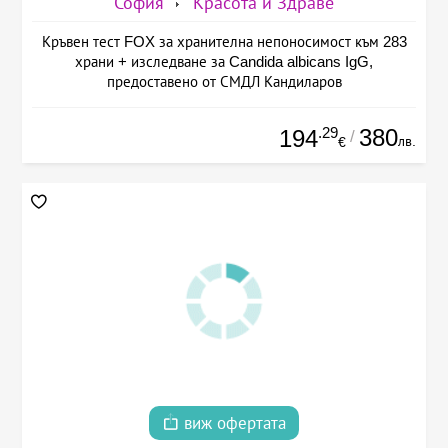
София
Красота и Здраве
Кръвен тест FOX за хранителна непоносимост към 283
храни + изследване за Candida albicans IgG,
предоставено от СМДЛ Кандиларов
.29
380
194
/
лв.
€
виж офертата