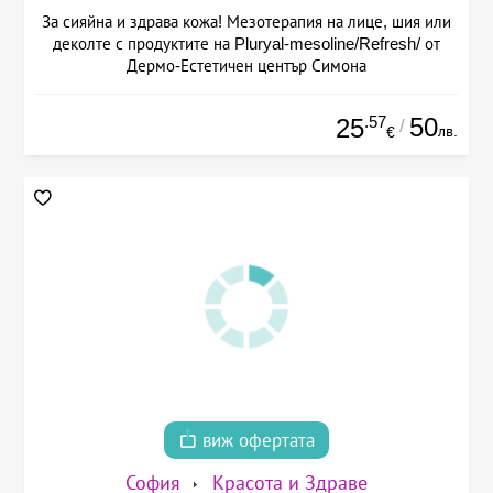
За сияйна и здрава кожа! Мезотерапия на лице, шия или
деколте с продуктите на Pluryal-mesoline/Refresh/ от
Дермо-Естетичен център Симона
.57
50
25
/
лв.
€
виж офертата
София
Красота и Здраве