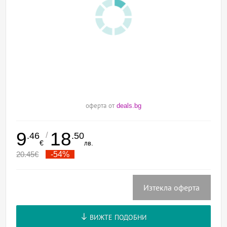
оферта от
deals.bg
9
18
/
.46
.50
€
лв.
20.45
€
-54%
Изтекла оферта
ВИЖТЕ ПОДОБНИ