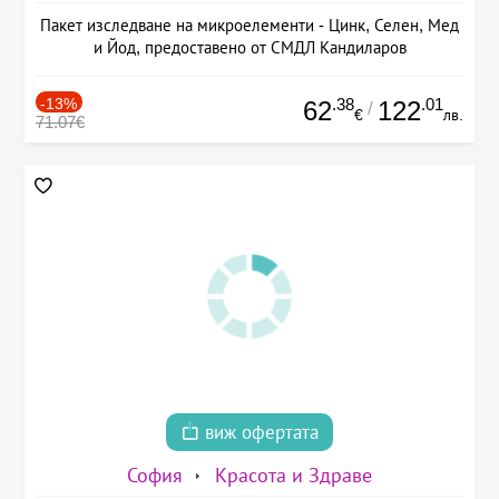
Пакет изследване на микроелементи - Цинк, Селен, Мед
и Йод, предоставено от СМДЛ Кандиларов
-13%
.38
.01
62
122
/
€
лв.
71.07€
виж офертата
София
Красота и Здраве