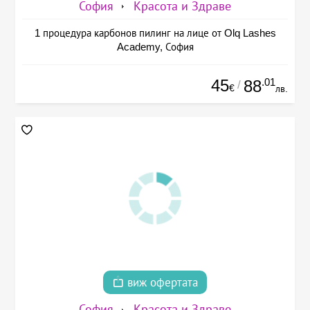
София
Красота и Здраве
1 процедура карбонов пилинг на лице от Olq Lashes
Academy, София
45
.01
88
/
€
лв.
виж офертата
София
Красота и Здраве