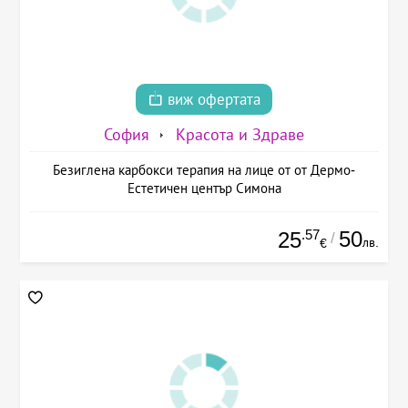
виж офертата
София
Красота и Здраве
Безиглена карбокси терапия на лице от от Дермо-
Естетичен център Симона
.57
50
25
/
лв.
€