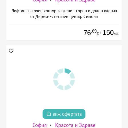
Лифтинг на очен контур за жени - горен и долен клепач
от Дермо-Естетичен център Симона
.69
150
76
/
лв.
€
виж офертата
София
Красота и Здраве