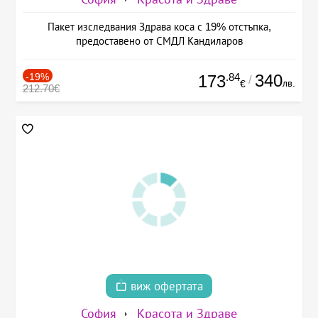
Пакет изследвания Здрава коса с 19% отстъпка,
предоставено от СМДЛ Кандиларов
-19%
.84
340
173
/
лв.
€
212.70€
виж офертата
София
Красота и Здраве