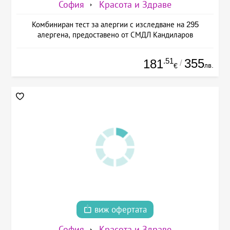
София
Красота и Здраве
Комбиниран тест за алергии с изследване на 295
алергена, предоставено от СМДЛ Кандиларов
.51
355
181
/
лв.
€
виж офертата
София
Красота и Здраве