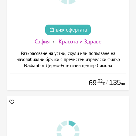
виж офертата
София
Красота и Здраве
Разкрасяване на устни, скули или попълване на
назолабиални бръчки с пречистен израелски филър
Radiant от Дермо-Естетичен център Симона
.02
135
69
/
лв.
€