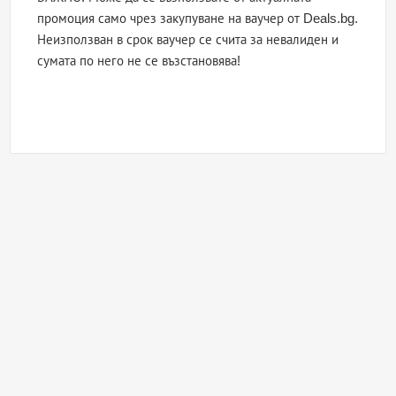
промоция само чрез закупуване на ваучер от Deals.bg.
Неизползван в срок ваучер се счита за невалиден и
сумата по него не се възстановява!