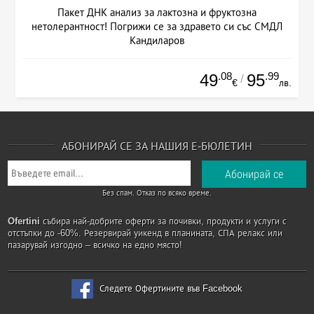
Пакет ДНК анализ за лактозна и фруктозна
нетолерантност! Погрижи се за здравето си със СМДЛ
Кандиларов
.08
.99
49
95
/
€
лв.
АБОНИРАЙ СЕ ЗА НАШИЯ Е-БЮЛЕТИН
Без спам. Отказ по всяко време.
Ofertini
събира най-добрите оферти за почивки, продукти и услуги с
отстъпки до -60%. Резервирай уикенд в планината, СПА релакс или
пазарувай изгодно – всичко на едно място!
Следете Офертините във Facebook