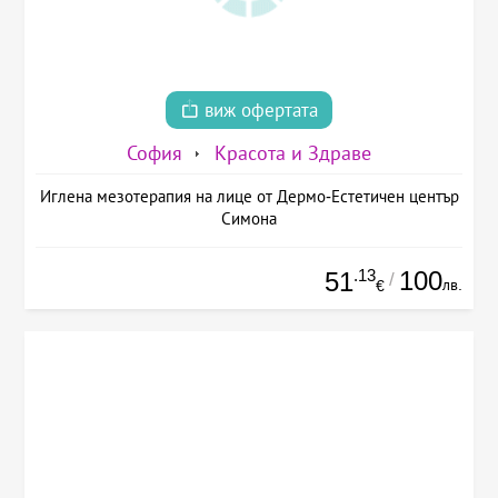
виж офертата
София
Красота и Здраве
Иглена мезотерапия на лице от Дермо-Естетичен център
Симона
.13
100
51
/
лв.
€