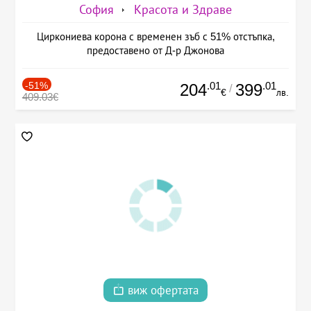
София
Красота и Здраве
Циркониева корона с временен зъб с 51% отстъпка,
предоставено от Д-р Джонова
-51%
.01
.01
204
399
/
€
лв.
409.03€
виж офертата