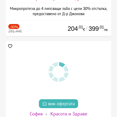
Микропротезa до 4 липсващи зъба с цели 30% отстъпка,
предоставено от Д-р Джонова
-30%
.01
.01
204
399
/
€
лв.
291.44€
виж офертата
София
Красота и Здраве