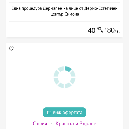
Една процедура Дермапен на лице от Дермо-Естетичен
център Симона
.90
80
40
/
лв.
€
виж офертата
София
Красота и Здраве