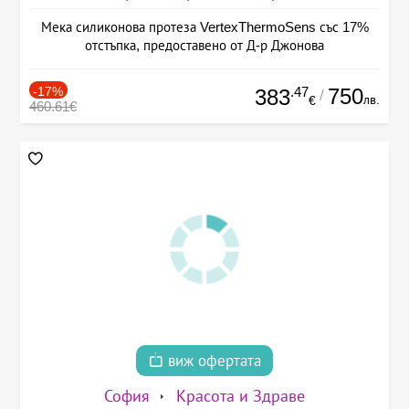
Мека силиконова протеза VertexThermoSens със 17%
отстъпка, предоставено от Д-р Джонова
-17%
.47
750
383
/
лв.
€
460.61€
виж офертата
София
Красота и Здраве