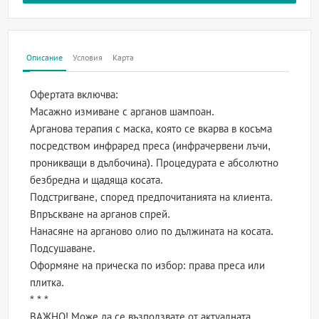
Описание
Условия
Карта
Офертата включва:
Масажно измиване с арганов шампоан.
Арганова терапия с маска, която се вкарва в косъма
посредством инфраред преса (инфрачервени лъчи,
проникващи в дълбочина). Процедурата е абсолютно
безбредна и щадяща косата.
Подстригване, според предпочитанията на клиента.
Впръскване на арганов спрей.
Нанасяне на арганово олио по дължината на косата.
Подсушаване.
Оформяне на прическа по избор: права преса или
плитка.
* * *
ВАЖНО! Може да се възползвате от актуалната