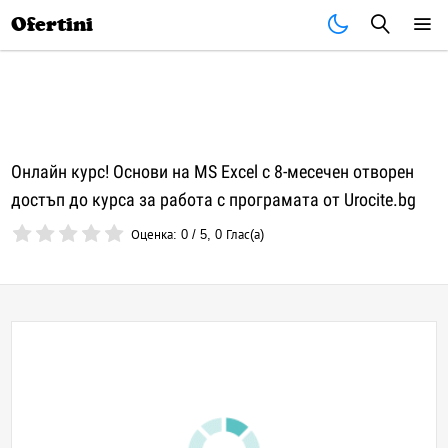
Почивки
Стоки
В града
Всички оферти
Ofertini
Онлайн курс! Основи на MS Excel с 8-месечен отворен
достъп до курса за работа с програмата от Urocite.bg
Оценка:
0
/
5
,
0
Глас(а)