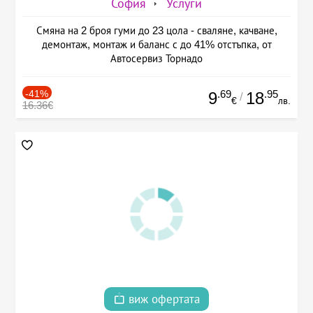
София
Услуги
Смяна на 2 броя гуми до 23 цола - сваляне, качване,
демонтаж, монтаж и баланс с до 41% отстъпка, от
Автосервиз Торнадо
-41%
.69
.95
9
18
/
€
лв.
16.36€
виж офертата