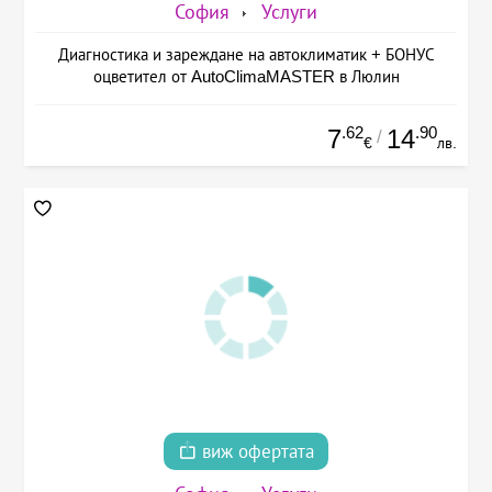
София
Услуги
Диагностика и зареждане на автоклиматик + БОНУС
оцветител от AutoClimaMASTER в Люлин
.62
.90
7
14
/
€
лв.
виж офертата