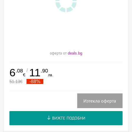
оферта от
deals.bg
6
11
/
.08
.90
€
лв.
51.13
€
-88%
Изтекла оферта
ВИЖТЕ ПОДОБНИ