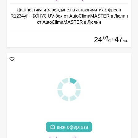
Диагностика и зареждане на автоклиматик с фреон
R1234yf + БОНУС UV-боя от AutoClimaMASTER в Люлин
от AutoClimaMASTER в Люлин
.03
47
24
/
лв.
€
виж офертата