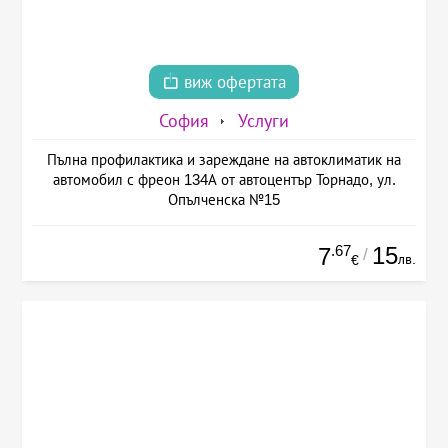
виж офертата
София
Услуги
Пълна профилактика и зареждане на автоклиматик на
автомобил с фреон 134А от автоцентър Торнадо, ул.
Опълченска №15
.67
15
7
/
лв.
€