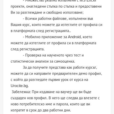
- Множество реално изпълнени с MS Excel
проекти, онагледени стъпка по стъпка и предоставени
Ви за разглеждане и свободно използване;
- Всички работни файлове, изпълнени във
Вашия курс, които можете да изтеглите от профила си
в платформата след регистрацията..
- Мобилно приложение за Android, което
можете да изтеглите от профила си в платформата
след регистрацията.
- Проверка на наученото чрез тест и
статистически анализи за самооценка.
За да получите представа как работи курсът,
можете да си направите предварителен демо профил,
с който да разгледате първия урок от курса на
Urocite.bg.
Забележка: При издаване на ваучер ще ви бъде
създаден нов профил. В него ще следва да влезете с
ново потребителско име и парола, които ще ви
изпратят в срок до два работни дни.