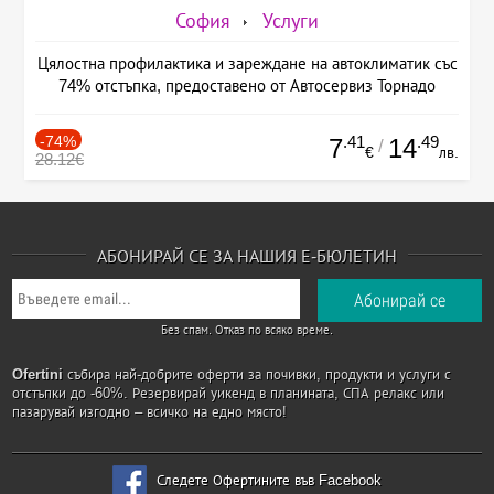
София
Услуги
Цялостна профилактика и зареждане на автоклиматик със
74% отстъпка, предоставено от Автосервиз Торнадо
-74%
.41
.49
7
14
/
€
лв.
28.12€
АБОНИРАЙ СЕ ЗА НАШИЯ Е-БЮЛЕТИН
Без спам. Отказ по всяко време.
Ofertini
събира най-добрите оферти за почивки, продукти и услуги с
отстъпки до -60%. Резервирай уикенд в планината, СПА релакс или
пазарувай изгодно – всичко на едно място!
Следете Офертините във Facebook