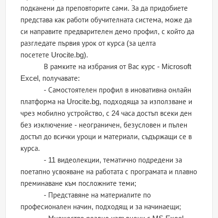
подканени да преповторите сами. За да придобиете
представа как работи обучителната система, може да
си направите предварителен демо профил, с който да
разгледате първия урок от курса (за целта
посетете Urocite.bg).
В рамките на избрания от Вас курс - Microsoft
Excel, получавате:
- Самостоятелен профил в иновативна онлайн
платформа на Urocite.bg, подходяща за използване и
чрез мобилно устройство, с 24 часа достъп всеки ден
без изключение - неограничен, безусловен и пълен
достъп до всички уроци и материали, съдържащи се в
курса.
- 11 видеолекции, тематично подредени за
поетапно усвояване на работата с програмата и плавно
преминаване към посложните теми;
- Представяне на материалите по
професионален начин, подходящ и за начинаещи;