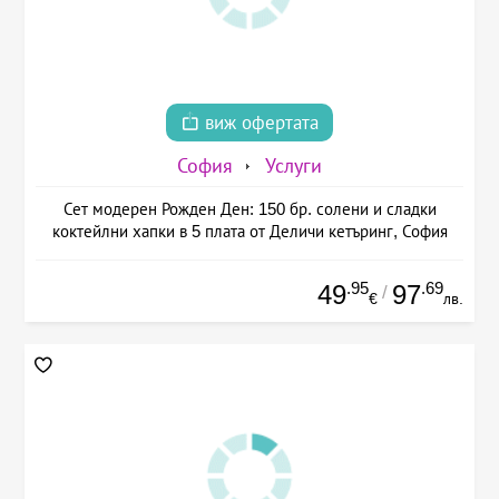
виж офертата
София
Услуги
Сет модерен Рожден Ден: 150 бр. солени и сладки
коктейлни хапки в 5 плата от Деличи кетъринг, София
.95
.69
49
97
/
€
лв.