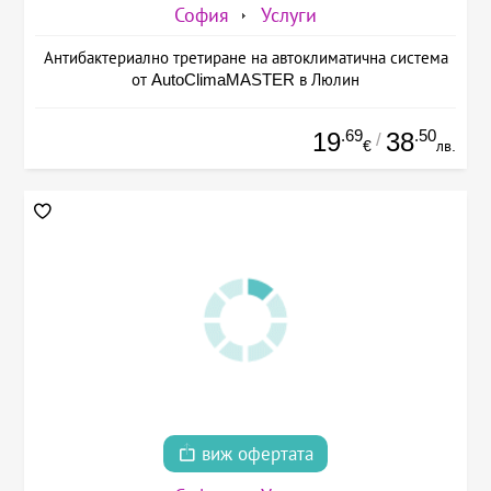
София
Услуги
Антибактериално третиране на автоклиматична система
от AutoClimaMASTER в Люлин
.69
.50
19
38
/
€
лв.
виж офертата