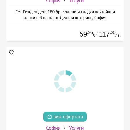
София
Услуги
Сет Рожден ден: 180 бр. солени и сладки коктейлни
хапки в 6 плата от Деличи кетъринг, София
.95
.25
59
117
/
€
лв.
виж офертата
София
Услуги