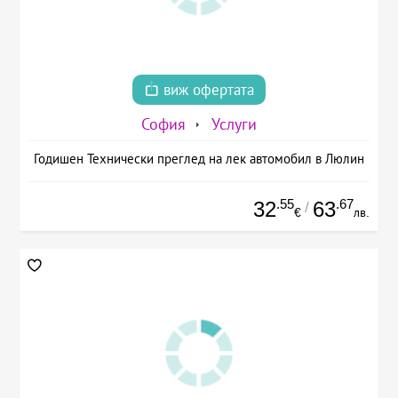
виж офертата
София
Услуги
Годишен Технически преглед на лек автомобил в Люлин
.55
.67
32
63
/
€
лв.