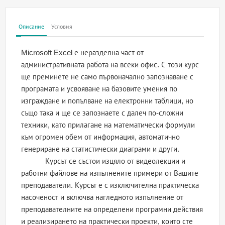
Описание
Условия
Microsoft Excel е неразделна част от
административната работа на всеки офис. С този курс
ще преминете не само първоначално запознаване с
програмата и усвояване на базовите умения по
изграждане и попълване на електронни таблици, но
също така и ще се запознаете с далеч по-сложни
техники, като прилагане на математически формули
към огромен обем от информация, автоматично
генериране на статистически диаграми и други.
Курсът се състои изцяло от видеолекции и
работни файлове на изпълнените примери от Вашите
преподаватели. Курсът е с изключителна практическа
насоченост и включва нагледното изпълнение от
преподавателните на определени програмни действия
и реализирането на практически проекти, които сте