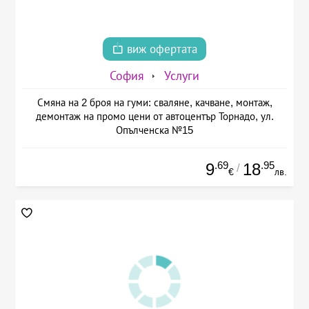
виж офертата
София
Услуги
Смяна на 2 броя на гуми: сваляне, качване, монтаж,
демонтаж на промо цени от автоцентър Торнадо, ул.
Опълченска №15
.69
.95
9
18
/
€
лв.