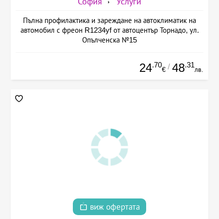
София
Услуги
Пълна профилактика и зареждане на автоклиматик на
автомобил с фреон R1234yf от автоцентър Торнадо, ул.
Опълченска №15
.70
.31
24
48
/
€
лв.
виж офертата