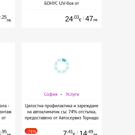
БОНУС UV-боя от
AutoClimaMASTER в Люлин от
AutoClimaMASTER в Люлин
.25
.03
47
7
24
/
лв.
лв.
€
София
Услуги
ола -
Цялостна профилактика и зареждане
монтаж
на автоклиматик със 74% отстъпка,
 от
предоставено от Автосервиз Торнадо
.95
-74%
.41
.49
8
7
14
/
лв.
€
лв.