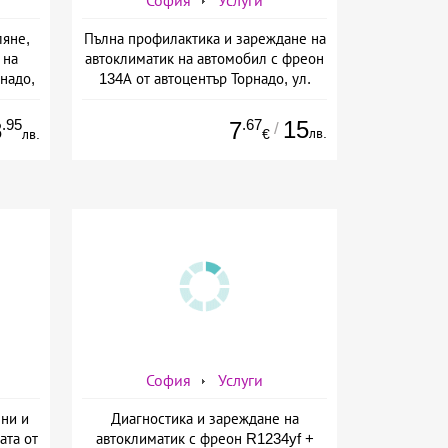
София
Услуги
ляне,
Пълна профилактика и зареждане на
 на
автоклиматик на автомобил с фреон
надо,
134А от автоцентър Торнадо, ул.
Опълченска №15
.95
.67
15
8
7
/
лв.
лв.
€
София
Услуги
ени и
Диагностика и зареждане на
ата от
автоклиматик с фреон R1234yf +