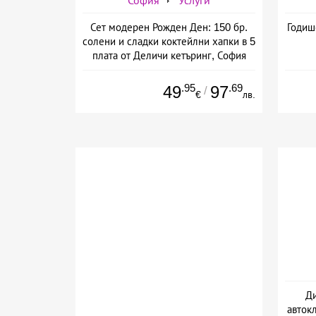
София
Услуги
Сет модерен Рожден Ден: 150 бр.
Годиш
солени и сладки коктейлни хапки в 5
плата от Деличи кетъринг, София
.95
.69
49
97
/
€
лв.
Ди
авток