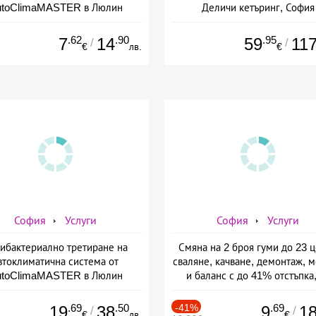
utoClimaMASTER в Люлин
Деличи кетъринг, София
.62
.90
.95
7
14
59
11
/
/
€
лв.
€
София
Услуги
София
Услуги
ибактериално третиране на
Смяна на 2 броя гуми до 23 ц
втоклиматична система от
сваляне, качване, демонтаж, 
utoClimaMASTER в Люлин
и баланс с до 41% отстъпка,
Автосервиз Торнадо
.69
.50
-41%
.69
19
38
9
1
/
/
€
лв.
€