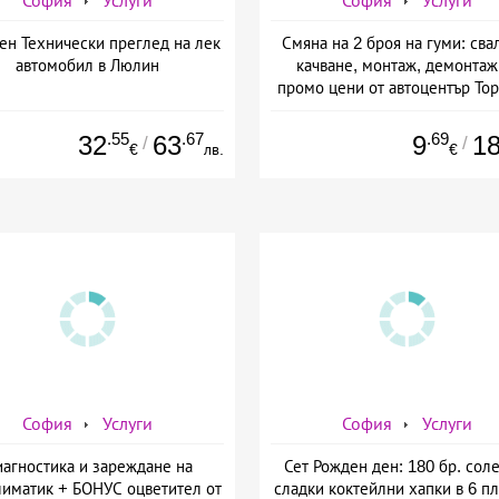
София
Услуги
София
Услуги
ен Технически преглед на лек
Смяна на 2 броя на гуми: сва
автомобил в Люлин
качване, монтаж, демонтаж
промо цени от автоцентър Тор
ул. Опълченска №15
.55
.67
.69
32
63
9
1
/
/
€
лв.
€
София
Услуги
София
Услуги
агностика и зареждане на
Сет Рожден ден: 180 бр. сол
лиматик + БОНУС оцветител от
сладки коктейлни хапки в 6 пл