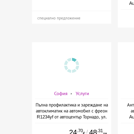
A
специално предложение
София
Услуги
Пълна профилактика и зареждане на
Ант
автоклиматик на автомобил с фреон
а
R1234yf от автоцентър Торнадо, ул.
A
Опълченска №15
.70
.31
24
48
/
€
лв.