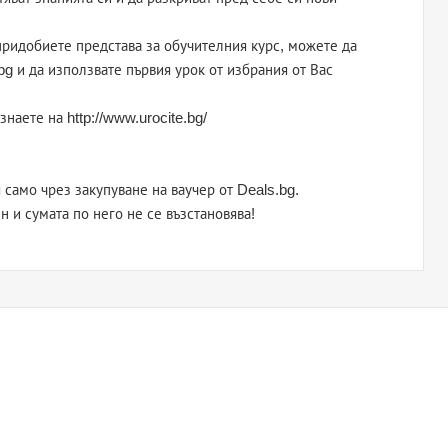
придобиете представа за обучителния курс, можете да
bg и да използвате първия урок от избрания от Вас
наете на http://www.urocite.bg/
само чрез закупуване на ваучер от Deals.bg.
н и сумата по него не се възстановява!