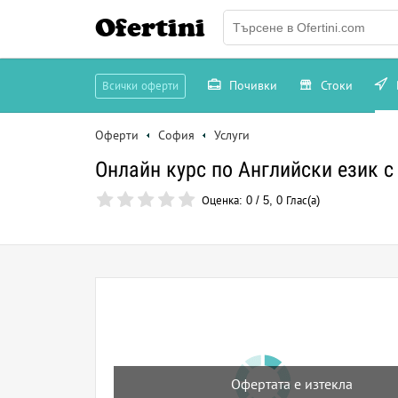
Ofertini
Почивки
Стоки
Всички оферти
Оферти
София
Услуги
Онлайн курс по Английски език с
Оценка:
0
/
5
,
0
Глас(а)
Офертата е изтекла