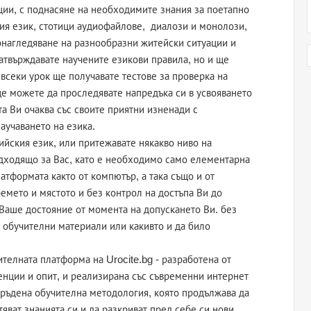
ции, с поднасяне на необходимите знания за поетапно
кия език, стотици аудиофайлове, диалози и монолози,
онагледяване на разнообразни житейски ситуации и
атвърждавате научените езикови правила, но и ще
 всеки урок ще получавате тестове за проверка на
ще можете да проследявате напредъка си в усвояването
та Ви очаква със своите приятни изненади с
аучаването на езика.
йския език, или притежавате някакво ниво на
дходящо за Вас, като е необходимо само елементарна
тформата както от компютър, а така също и от
ремето и мястото и без контрол на достъпа Ви до
о Ваше достояние от момента на допускането Ви. без
 обучителни материали или какивто и да било
ителната платформа на Urocite.bg - разработена от
енции и опит, и реализирана със съвременни интернет
връдена обучителна методология, която продължава да
тяват знанията си и да разкриват пред себе си нови