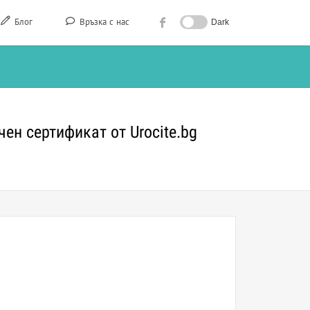
Блог
Връзка с нас
Dark
ен сертификат от Urocite.bg