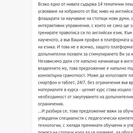
Всяко едно от нивата съдържа 14 тематични лек
усвояване на избраното от Вас ниво на английс
флашкрати за научаване на стотици нови думи, 
интерактивни упражнения, с които не само ще з
тренирате правописа си по английски език. Към
наученото, а във Вашия профил в платформата 
на езика. И това не е всичко, защото платформа
допълнителни похвати за стимулирането Ви за н
Независимо дали сте напълно начинаещи в англи
владеенето му, това предложение е напълно по
компютърна грамотност. Може да използвате пла
смартфон и таблет, 24/7, без ограничения във в
материалите в курса - целият курс става изцял
необходимост от закупуването на допълнителни
ограничения.
...И разбира се, това предложение важи за обуч
утвърдени специалисти с педагогически компет
технологии, с хиляди преминати обучаеми и ут
помага на стотици хора да се развиват. да обога