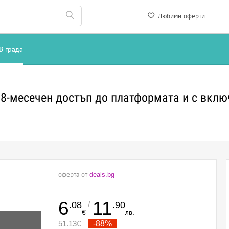
Любими оферти
В града
 8-месечен достъп до платформата и с включ
оферта от
deals.bg
6
11
/
.08
.90
€
лв.
51.13
€
-88%