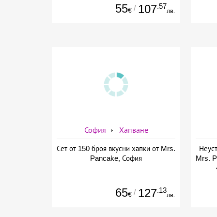
55
.57
107
/
€
лв.
София
Хапване
Сет от 150 броя вкусни хапки от Mrs.
Неуст
Pancake, София
Mrs. P
65
.13
127
/
€
лв.