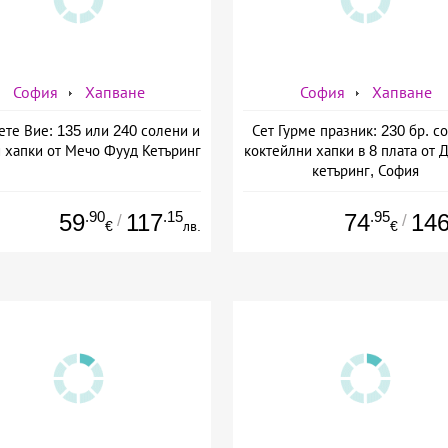
София
Хапване
София
Хапване
те Вие: 135 или 240 солени и
Сет Гурме празник: 230 бр. с
 хапки от Мечо Фууд Кетъринг
коктейлни хапки в 8 плата от 
кетъринг, София
.90
.15
.95
59
117
74
14
/
/
€
лв.
€