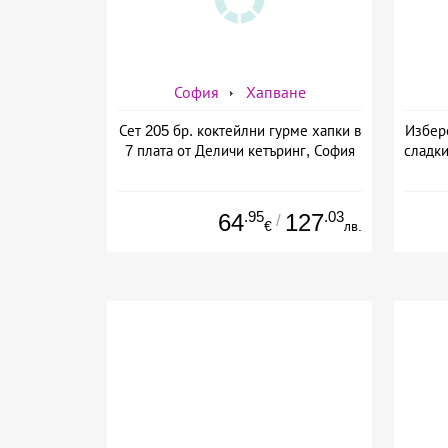
София
Хапване
Сет 205 бр. коктейлни гурме хапки в
Избере
7 плата от Деличи кетъринг, София
сладки
.95
.03
64
127
/
€
лв.