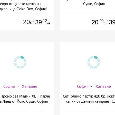
евро от цялото меню на
Суши, София
дкарница Cake Box, София!
20
.12
.40
39
20
3
/
/
€
лв.
€
София
Хапване
София
Хапване
Промо сет Маями XL + парче
Сет Голямо парти: 420 бр. кок
а Линд от Йоко Суши, София
хапки от Деличи кетъринг, С