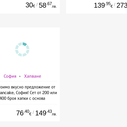
30
.67
.95
58
139
27
/
/
€
лв.
€
София
Хапване
оимо вкусно предложение от
ancake, София! Сет от 200 или
400 броя хапки с основа
пълнозърнесто хлебче.
.40
.43
76
149
/
€
лв.