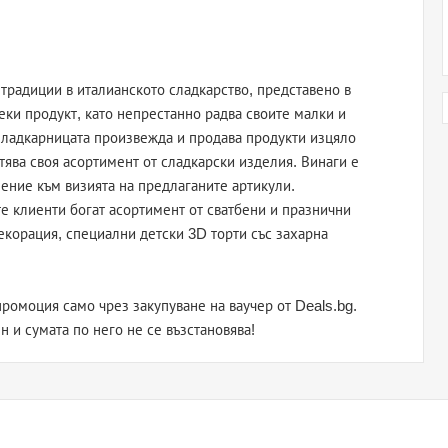
радиции в италианското сладкарство, представено в
секи продукт, като непрестанно радва своите малки и
 Сладкарницата произвежда и продава продукти изцяло
тява своя асортимент от сладкарски изделия. Винаги е
ение към визията на предлаганите артикули.
 клиенти богат асортимент от сватбени и празнични
екорация, специални детски 3D торти със захарна
ромоция само чрез закупуване на ваучер от Deals.bg.
н и сумата по него не се възстановява!