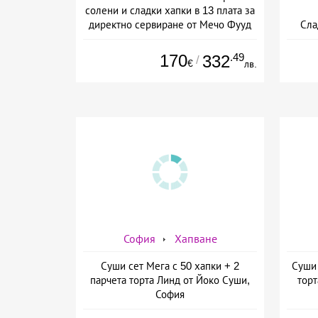
солени и сладки хапки в 13 плата за
директно сервиране от Мечо Фууд
Сла
кетъринг
170
.49
332
/
€
лв.
София
Хапване
Суши сет Мега с 50 хапки + 2
Суши 
парчета торта Линд от Йоко Суши,
торт
София