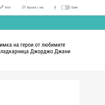
Блог
Връзка с нас
Dark
нимка на герои от любимите
т Сладкарница Джорджо Джани