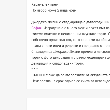
Карамелен крем.
По избор може 2 вида крем.
Джорджо Джани е сладкарница с дългогодишни т
София
. Изградена е с много вкус и с усет към в
големи клиенти и ценители на вкусните торти.
собствено производство, като се стеми да обога
пълна с нови идеи и рецепти и специално отнош
Сладкарница Джорджо Джани предлага на своите
торти с фото декорация и с ръчно моделирана д
декорация и сладоледени торти.
* * *
ВАЖНО! Може да се възползвате от актуалната п
Неизползван в срок ваучер се счита за невалиде