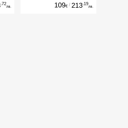
Pancake, София
.72
109
.19
3
213
/
€
лв.
лв.