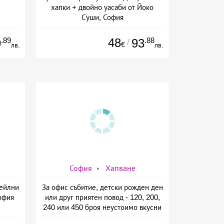
хапки + двойно уасаби от Йоко
Суши, София
.89
48
.88
9
93
/
€
лв.
лв.
София
Хапване
тейлни
За офис събитие, детски рожден ден
офия
или друг приятен повод - 120, 200,
240 или 450 броя неустоимо вкусни
сладки и солени хапки от Mrs.