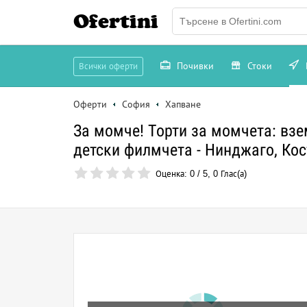
Ofertini
Почивки
Стоки
Всички оферти
Оферти
София
Хапване
За момче! Торти за момчета: взе
детски филмчета - Нинджаго, Ко
Оценка:
0
/
5
,
0
Глас(а)