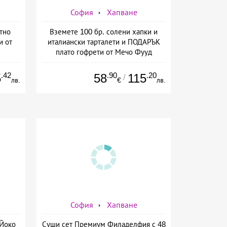
София
Хапване
тно
Вземете 100 бр. солени хапки и
и от
италиански тарталети и ПОДАРЪК
плато гофрети от Мечо Фууд
Кетъринг
.42
.90
.20
5
58
115
/
лв.
€
лв.
София
Хапване
 Йоко
Суши сет Премиум Филаделфия с 48