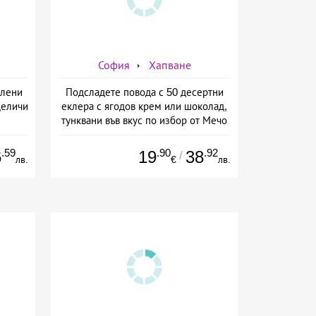
София
Хапване
олени
Подсладете повода с 50 десертни
Деличи
еклера с ягодов крем или шоколад,
тунквани във вкус по избор от Мечо
Фууд Кетъринг
.59
.90
.92
6
19
38
/
лв.
€
лв.