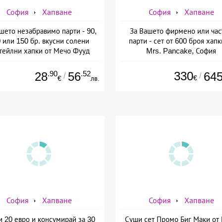
София
Хапване
София
Хапване
шето незабравимо парти - 90,
За Вашето фирмено или час
 или 150 бр. вкусни солени
парти - сет от 600 броя хапк
тейлни хапки от Мечо Фууд
Mrs. Pancake, София
&amp; Кетъринг
.90
.52
330
28
56
64
/
/
€
€
лв.
София
Хапване
София
Хапване
и 20 евро и консумирай за 30
Суши сет Промо Биг Маки от