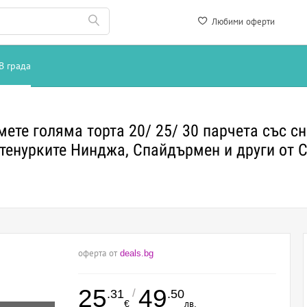
Любими оферти
В града
мете голяма торта 20/ 25/ 30 парчета със с
стенурките Нинджа, Спайдърмен и други о
оферта от
deals.bg
25
49
/
.31
.50
€
лв.