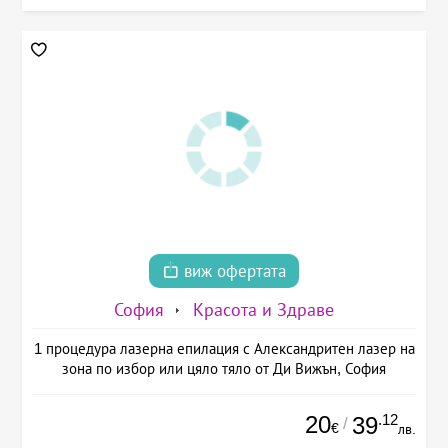
виж офертата
София
Красота и Здраве
1 процедура лазерна епилация с Александритен лазер на
зона по избор или цяло тяло от Ди Вижън, София
20
.12
39
/
€
лв.