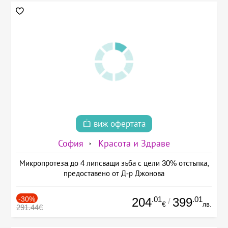
виж офертата
София
Красота и Здраве
Микропротезa до 4 липсващи зъба с цели 30% отстъпка,
предоставено от Д-р Джонова
-30%
.01
.01
204
399
/
€
лв.
291.44€