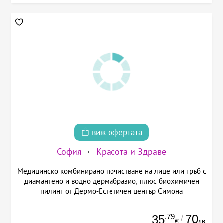
виж офертата
София
Красота и Здраве
Медицинско комбинирано почистване на лице или гръб с
диамантено и водно дермабразио, плюс биохимичен
пилинг от Дермо-Естетичен център Симона
.79
70
35
/
лв.
€