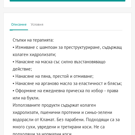
Описание
Условия
Стъпки на терапията:
• Измиване с шампоан за преструктуриране, съдържащ
колаген хидролизати;
• Нанасяне на маска със силно възстановяващо
действие;
• Нанасяне на пянa, престой и отмиване;
• Нанасяне на арганово масло за еластичност и блясък;
• Оформяне на ежедневна прическа по избор - права
или на букли.
Използваните продукти съдържат колаген
хидролизати, пшенични протеини и синьо-зелени
водорасли от Кламат. Без парабени. Подходящи са за
много сухи, увредени и третирани коси. Не са
подходящи за нормални коси.