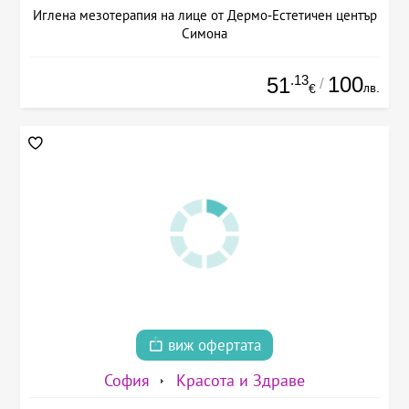
Иглена мезотерапия на лице от Дермо-Естетичен център
Симона
.13
100
51
/
лв.
€
виж офертата
София
Красота и Здраве