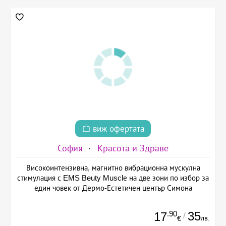
виж офертата
София
Красота и Здраве
Високоинтензивна, магнитно вибрационна мускулна
стимулация с EMS Beuty Musclе на две зони по избор за
един човек от Дермо-Естетичен център Симона
.90
35
17
/
лв.
€