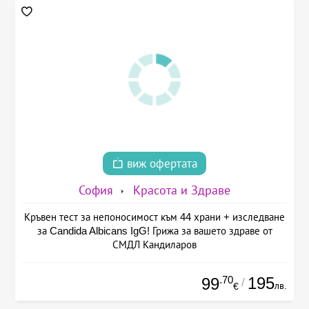
виж офертата
София
Красота и Здраве
Кръвен тест за непоносимост към 44 храни + изследване
за Candida Albicans IgG! Грижа за вашето здраве от
СМДЛ Кандиларов
.70
195
99
/
лв.
€