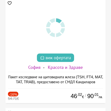
виж офертата
София
Красота и Здраве
Пакет изследване на щитовидната жлеза (TSH, FT4, MAT,
TAT, TRAB), предоставено от СМДЛ Кандиларов
-16%
.02
.01
46
90
/
€
лв.
54.71€