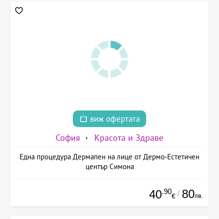
виж офертата
София
Красота и Здраве
Една процедура Дермапен на лице от Дермо-Естетичен
център Симона
.90
80
40
/
лв.
€