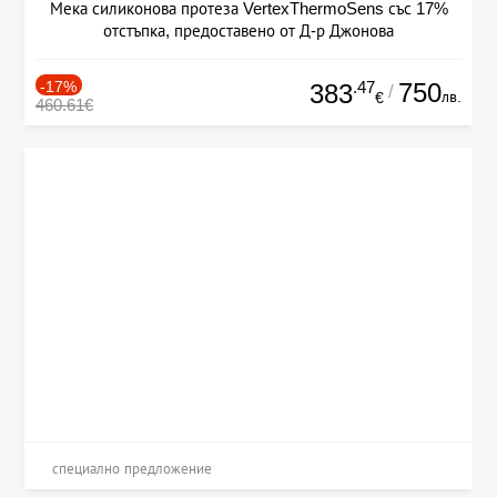
Мека силиконова протеза VertexThermoSens със 17%
отстъпка, предоставено от Д-р Джонова
-17%
.47
750
383
/
лв.
€
460.61€
специално предложение