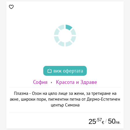
виж офертата
София
Красота и Здраве
Плазма - Озон на цяло лице за жени, за третиране на
акне, широки пори, пигментни петна от Дермо-Естетичен
център Симона
.57
50
25
/
лв.
€