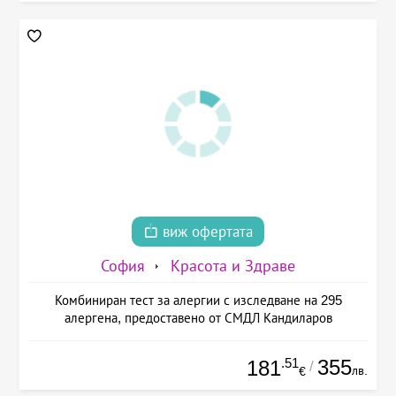
виж офертата
София
Красота и Здраве
Комбиниран тест за алергии с изследване на 295
алергена, предоставено от СМДЛ Кандиларов
.51
355
181
/
лв.
€