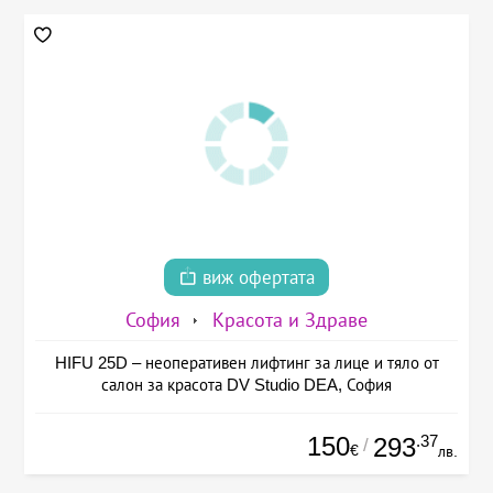
виж офертата
София
Красота и Здраве
HIFU 25D – неоперативен лифтинг за лице и тяло от
салон за красота DV Studio DEA, София
150
.37
293
/
€
лв.