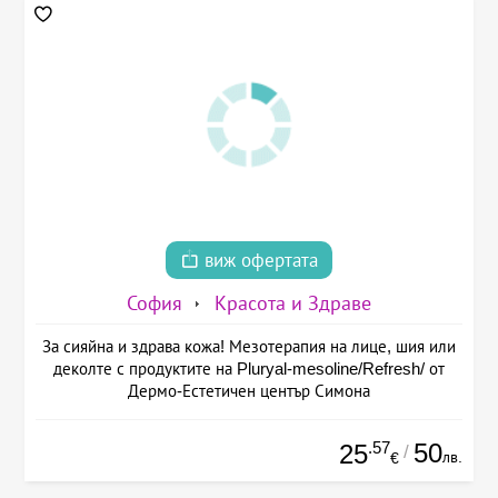
виж офертата
София
Красота и Здраве
За сияйна и здрава кожа! Мезотерапия на лице, шия или
деколте с продуктите на Pluryal-mesoline/Refresh/ от
Дермо-Естетичен център Симона
.57
50
25
/
лв.
€