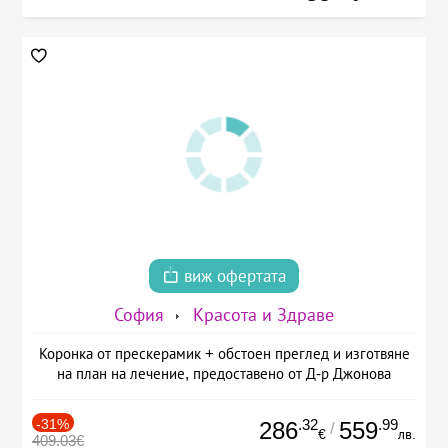
виж офертата
София
Красота и Здраве
Коронка от прескерамик + обстоен преглед и изготвяне
на план на лечение, предоставено от Д-р Джонова
-31%
.32
.99
286
559
/
€
лв.
409.03€