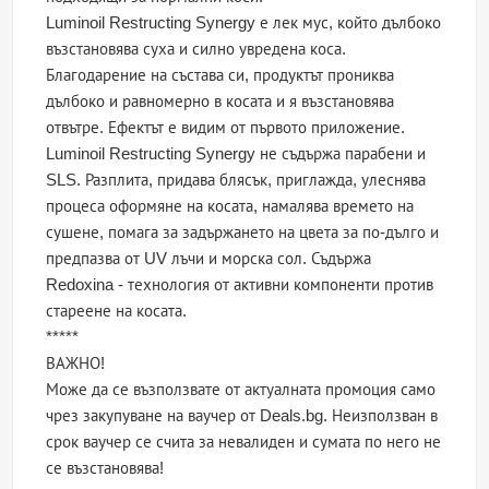
Luminoil Restructing Synergy е лек мус, който дълбоко
възстановява суха и силно увредена коса.
Благодарение на състава си, продуктът прониква
дълбоко и равномерно в косата и я възстановява
отвътре. Ефектът е видим от първото приложение.
Luminoil Restructing Synergy не съдържа парабени и
SLS. Разплита, придава блясък, приглажда, улеснява
процеса оформяне на косата, намалява времето на
сушене, помага за задържането на цвета за по-дълго и
предпазва от UV лъчи и морска сол. Съдържа
Redoxina - технология от активни компоненти против
стареене на косата.
*****
ВАЖНО!
Може да се възползвате от актуалната промоция само
чрез закупуване на ваучер от Deals.bg. Неизползван в
срок ваучер се счита за невалиден и сумата по него не
се възстановява!