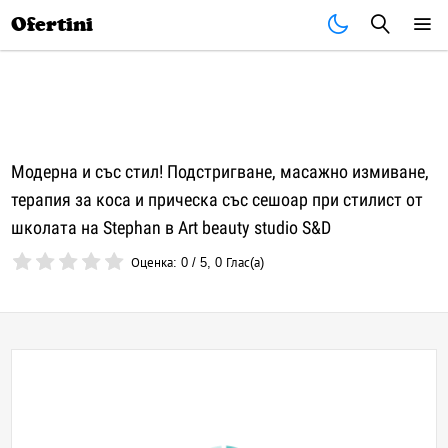
Почивки
Стоки
В града
Всички оферти
Ofertini
Модерна и със стил! Подстригване, масажно измиване,
терапия за коса и прическа със сешоар при стилист от
школата на Stephan в Art beauty studio S&D
Оценка:
0
/
5
,
0
Глас(а)