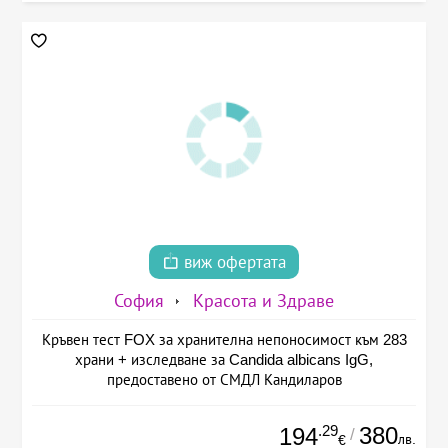
виж офертата
София
Красота и Здраве
Кръвен тест FOX за хранителна непоносимост към 283
храни + изследване за Candida albicans IgG,
предоставено от СМДЛ Кандиларов
.29
380
194
/
лв.
€