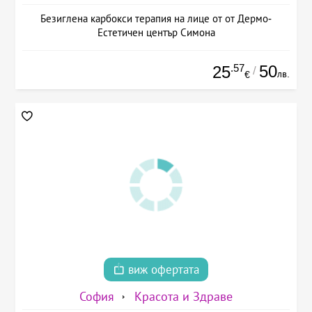
Безиглена карбокси терапия на лице от от Дермо-
Естетичен център Симона
.57
50
25
/
лв.
€
виж офертата
София
Красота и Здраве