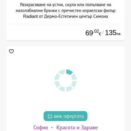
Разкрасяване на устни, скули или попълване на
назолабиални бръчки с пречистен израелски филър
Radiant от Дермо-Естетичен център Симона
.02
135
69
/
лв.
€
виж офертата
София
Красота и Здраве