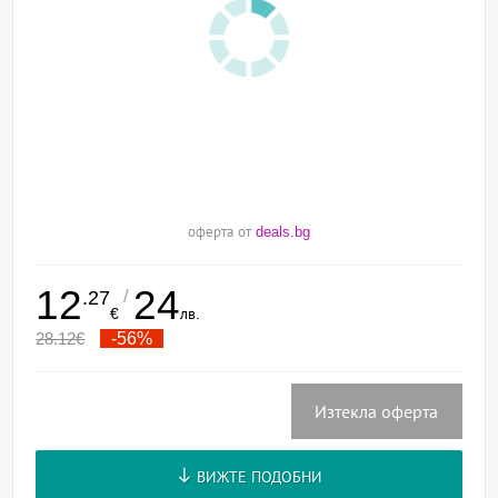
оферта от
deals.bg
12
24
/
.27
€
лв.
28.12
€
-56%
Изтекла оферта
ВИЖТЕ ПОДОБНИ