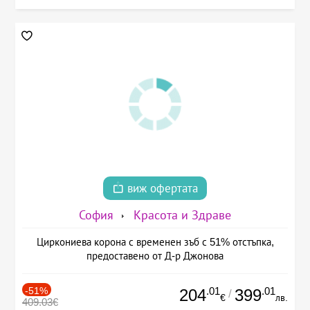
виж офертата
София
Красота и Здраве
Циркониева корона с временен зъб с 51% отстъпка,
предоставено от Д-р Джонова
-51%
.01
.01
204
399
/
€
лв.
409.03€