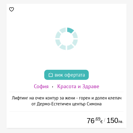
виж офертата
София
Красота и Здраве
Лифтинг на очен контур за жени - горен и долен клепач
от Дермо-Естетичен център Симона
.69
150
76
/
лв.
€