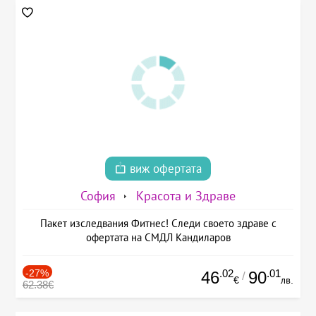
виж офертата
София
Красота и Здраве
Пакет изследвания Фитнес! Следи своето здраве с
офертата на СМДЛ Кандиларов
-27%
.02
.01
46
90
/
€
лв.
62.38€