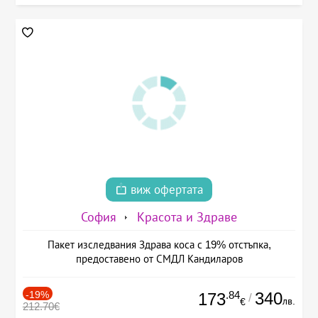
виж офертата
София
Красота и Здраве
Пакет изследвания Здрава коса с 19% отстъпка,
предоставено от СМДЛ Кандиларов
-19%
.84
340
173
/
лв.
€
212.70€