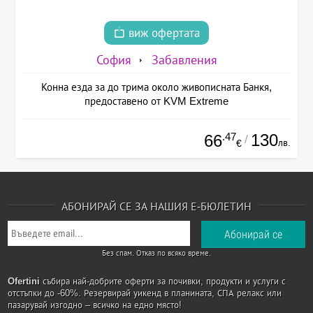
виж офертата
София
Забавления
Конна езда за до трима около живописната Банкя,
предоставено от KVM Extreme
.47
130
66
/
лв.
€
АБОНИРАЙ СЕ ЗА НАШИЯ Е-БЮЛЕТИН
Без спам. Отказ по всяко време.
Ofertini
събира най-добрите оферти за почивки, продукти и услуги с
отстъпки до -60%. Резервирай уикенд в планината, СПА релакс или
пазарувай изгодно – всичко на едно място!