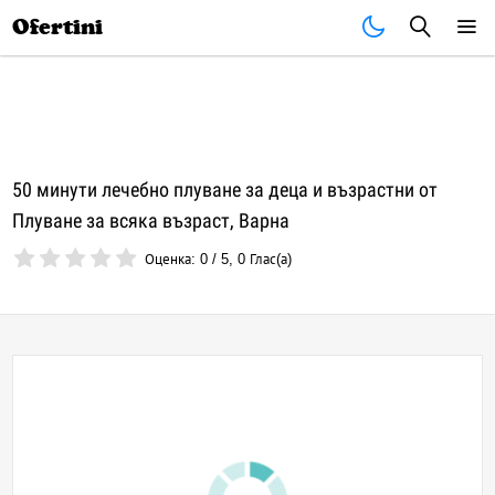
Почивки
Стоки
В града
Всички оферти
Ofertini
50 минути лечебно плуване за деца и възрастни от
Плуване за всяка възраст, Варна
Оценка:
0
/
5
,
0
Глас(а)