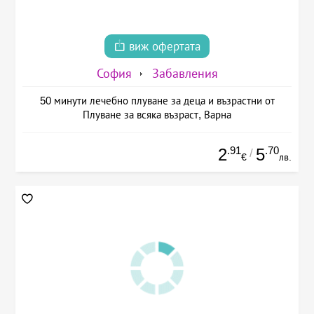
виж офертата
София
Забавления
50 минути лечебно плуване за деца и възрастни от
Плуване за всяка възраст, Варна
.91
.70
2
5
/
€
лв.