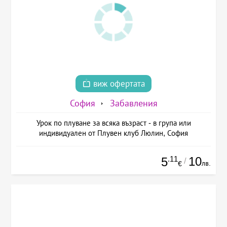
виж офертата
София
Забавления
Урок по плуване за всяка възраст - в група или
индивидуален от Плувен клуб Люлин, София
.11
10
5
/
лв.
€