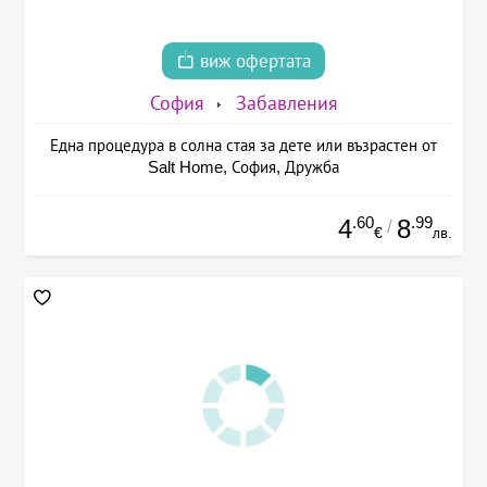
виж офертата
София
Забавления
Една процедура в солна стая за дете или възрастен от
Salt Home, София, Дружба
.60
.99
4
8
/
€
лв.