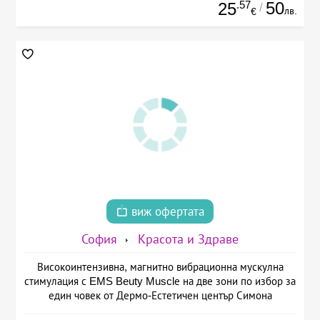
.57
50
25
/
лв.
€
виж офертата
София
Красота и Здраве
Високоинтензивна, магнитно вибрационна мускулна
стимулация с EMS Beuty Musclе на две зони по избор за
един човек от Дермо-Естетичен център Симона