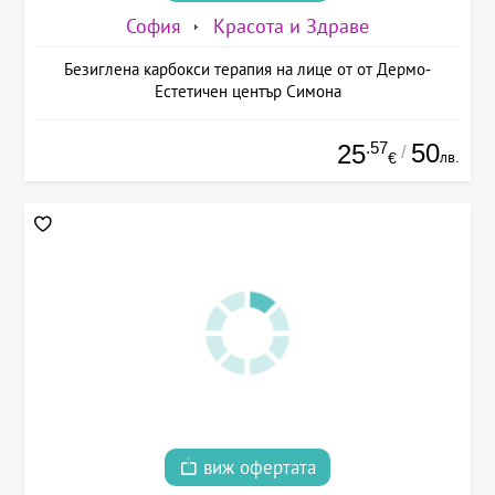
София
Красота и Здраве
Безиглена карбокси терапия на лице от от Дермо-
Естетичен център Симона
.57
50
25
/
лв.
€
виж офертата