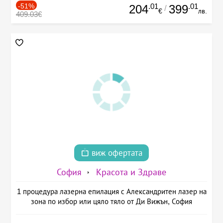
-51%
.01
.01
204
399
/
€
лв.
409.03€
виж офертата
София
Красота и Здраве
1 процедура лазерна епилация с Александритен лазер на
зона по избор или цяло тяло от Ди Вижън, София