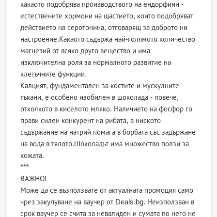
какаото подобрява производството на ендорфини -
естествените хормони на щастието, които подобряват
действието на серотонина, отговарящ за доброто ни
настроение.Какаото съдържа най-голямото количество
магнезий от всяко друго вещество и има
изключителна роля за нормалното развитие на
клетъчните функции.
Калцият, фундаментален за костите и мускулните
тъкани, е особено изобилен в шоколада - повече,
отколкото в киселото мляко. Наличието на фосфор го
прави силен конкурент на рибата, а ниското
съдържание на натрий помага в борбата със задържане
на вода в тялото.Шоколадът има множество ползи за
кожата.
***
ВАЖНО!
Може да се възползвате от актуалната промоция само
чрез закупуване на ваучер от Deals.bg. Неизползван в
срок ваучер се счита за невалиден и сумата по него не