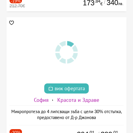
-19%
.84
340
173
/
лв.
€
212.70€
виж офертата
София
Красота и Здраве
Микропротезa до 4 липсващи зъба с цели 30% отстъпка,
предоставено от Д-р Джонова
-30%
.01
.01