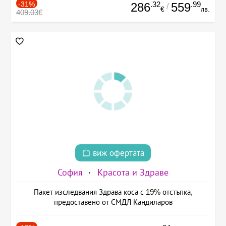
-31%
.32
.99
286
559
/
€
лв.
409.03€
виж офертата
София
Красота и Здраве
Пакет изследвания Здрава коса с 19% отстъпка,
предоставено от СМДЛ Кандиларов