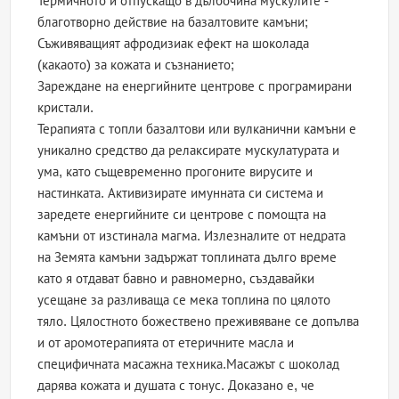
Термичното и отпускащо в дълбочина мускулите -
благотворно действие на базалтовите камъни;
Съживяващият афродизиак ефект на шоколада
(какаото) за кожата и съзнанието;
Зареждане на енергийните центрове с програмирани
кристали.
Терапията с топли базалтови или вулканични камъни е
уникално средство да релаксирате мускулатурата и
ума, като същевременно прогоните вирусите и
настинката. Активизирате имунната си система и
заредете енергийните си центрове с помощта на
камъни от изстинала магма. Излезналите от недрата
на Земята камъни задържат топлината дълго време
като я отдават бавно и равномерно, създавайки
усещане за разливаща се мека топлина по цялото
тяло. Цялостното божествено преживяване се допълва
и от аромотерапията от етеричните масла и
специфичната масажна техника.Масажът с шоколад
дарява кожата и душата с тонус. Доказано е, че