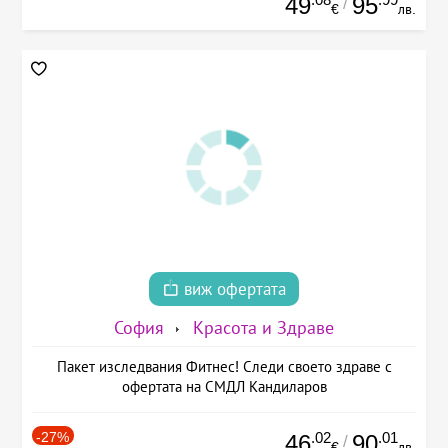
49
95
/
€
лв.
виж офертата
София
Красота и Здраве
Пакет изследвания Фитнес! Следи своето здраве с
офертата на СМДЛ Кандиларов
-27%
.02
.01
46
90
/
€
лв.