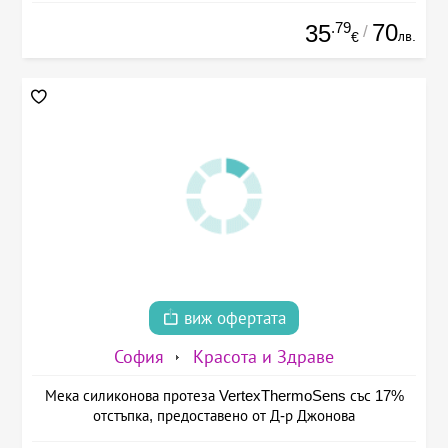
.79
70
35
/
лв.
€
виж офертата
София
Красота и Здраве
Мека силиконова протеза VertexThermoSens със 17%
отстъпка, предоставено от Д-р Джонова