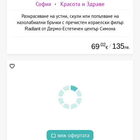
София
Красота и Здраве
Разкрасяване на устни, скули или попълване на
назолабиални бръчки с пречистен израелски филър
Radiant от Дермо-Естетичен център Симона
.02
135
69
/
лв.
€
виж офертата