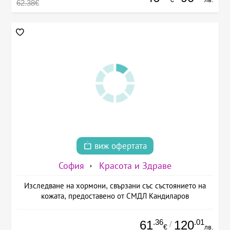
62.38€
виж офертата
София
Красота и Здраве
Изследване на хормони, свързани със състоянието на
кожата, предоставено от СМДЛ Кандиларов
.36
.01
61
120
/
€
лв.