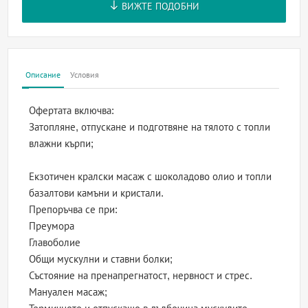
ВИЖТЕ ПОДОБНИ
Описание
Условия
Офертата включва:
Затопляне, отпускане и подготвяне на тялото с топли
влажни кърпи;
Екзотичен кралски масаж с шоколадово олио и топли
базалтови камъни и кристали.
Препоръчва се при:
Преумора
Главоболие
Общи мускулни и ставни болки;
Състояние на пренапрегнатост, нервност и стрес.
Мануален масаж;