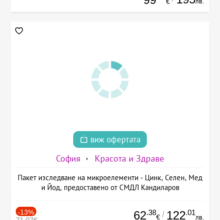
лв.
€
виж офертата
София
Красота и Здраве
Пакет изследване на микроелементи - Цинк, Селен, Мед
и Йод, предоставено от СМДЛ Кандиларов
-13%
.38
.01
62
122
/
€
лв.