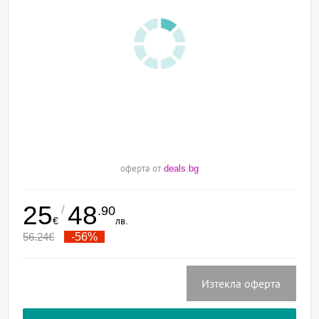
оферта от
deals.bg
25
48
/
.90
€
лв.
56.24
€
-56%
Изтекла оферта