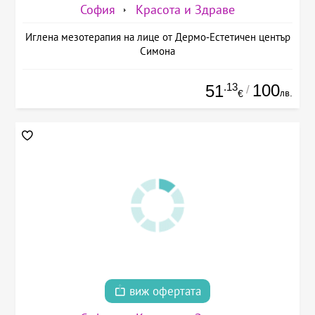
София
Красота и Здраве
Иглена мезотерапия на лице от Дермо-Естетичен център
Симона
.13
100
51
/
лв.
€
виж офертата