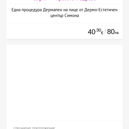
Една процедура Дермапен на лице от Дермо-Естетичен
център Симона
.90
80
40
/
лв.
€
специално предложение