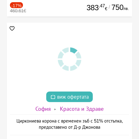
-17%
.47
750
383
/
лв.
€
460.61€
виж офертата
София
Красота и Здраве
Циркониева корона с временен зъб с 51% отстъпка,
предоставено от Д-р Джонова