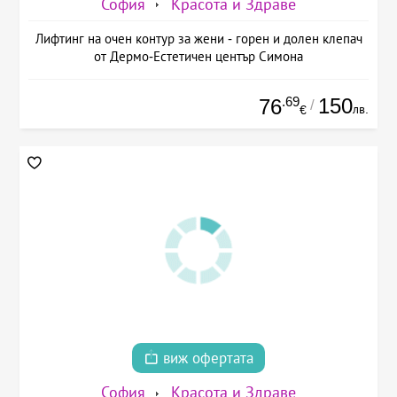
София
Красота и Здраве
Лифтинг на очен контур за жени - горен и долен клепач
от Дермо-Естетичен център Симона
.69
150
76
/
лв.
€
виж офертата
София
Красота и Здраве