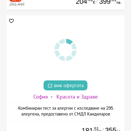
204
399
/
€
лв.
291.44€
виж офертата
София
Красота и Здраве
Комбиниран тест за алергии с изследване на 295
алергена, предоставено от СМДЛ Кандиларов
.51
355
181
/