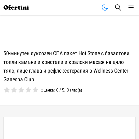
Почивки
Стоки
В града
Всички оферти
Ofertini
50-минутен луксозен СПА пакет Hot Stone с базалтови
топли камъни и кристали и кралски масаж на цяло
тяло, лице глава и рефлексотерапия в Wellness Center
Ganesha Club
Оценка:
0
/
5
,
0
Глас(а)