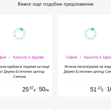
Вижте още подобни предложения
фия
Красота и Здраве
София
Красота и Здр
ена карбокси терапия на лице
Иглена мезотерапия на лиц
от Дермо-Естетичен център
Дермо-Естетичен център Си
Симона
.57
50
.13
1
25
51
/
/
лв.
€
€