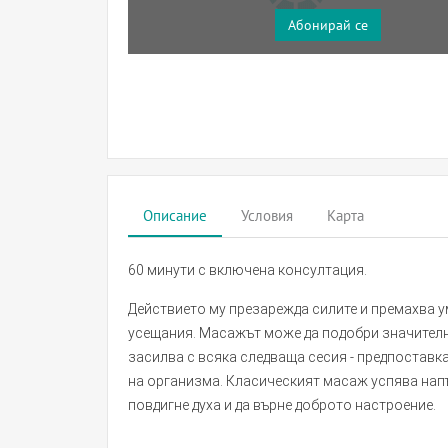
Абонирай се
Описание
Условия
Карта
60 минути с включена консултация.
Действието му презарежда силите и премахва у
усещания. Масажът може да подобри значителн
засилва с всяка следваща сесия - предпостав
на организма. Класическият масаж успява напъ
повдигне духа и да върне доброто настроение.