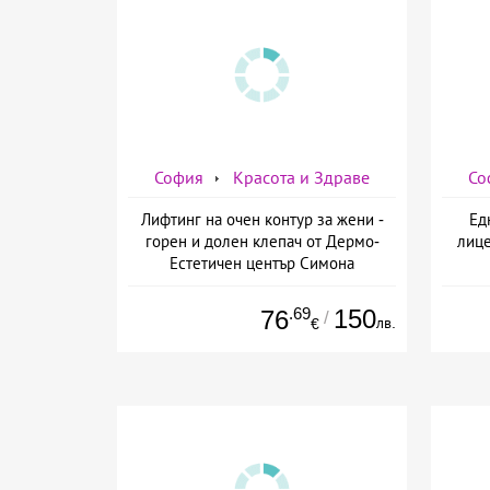
София
Красота и Здраве
Со
Лифтинг на очен контур за жени -
Ед
горен и долен клепач от Дермо-
лице
Естетичен център Симона
.69
150
76
/
лв.
€