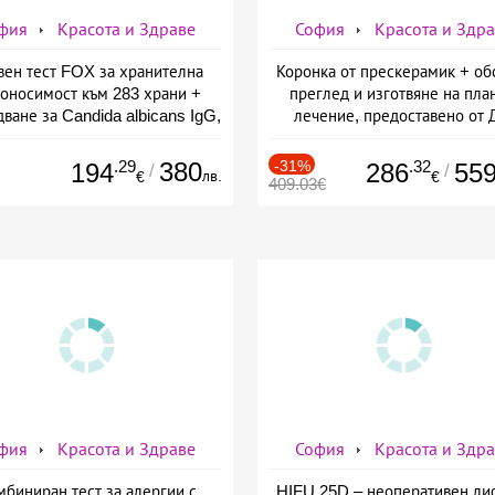
фия
Красота и Здраве
София
Красота и Здр
вен тест FOX за хранителна
Коронка от прескерамик + об
оносимост към 283 храни +
преглед и изготвяне на пла
ване за Candida albicans IgG,
лечение, предоставено от 
ставено от СМДЛ Кандиларов
Джонова
.29
380
-31%
.32
194
286
55
/
/
лв.
€
€
409.03€
фия
Красота и Здраве
София
Красота и Здр
мбиниран тест за алергии с
HIFU 25D – неоперативен ли