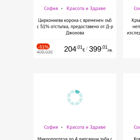
София
Красота и Здраве
Со
Циркониева корона с временен зъб
Кръ
с 51% отстъпка, предоставено от Д-р
неп
Джонова
изслед
предо
-51%
.01
.01
204
399
/
€
лв.
409.03€
София
Красота и Здраве
Со
Микропротезa до 4 липсващи зъба с
Ко