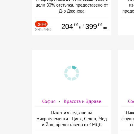
цели 30% отстъпка, предоставено от
из
Д-р Джонова
предо
-30%
.01
.01
204
399
/
€
лв.
291.44€
София
Красота и Здраве
Со
Пакет изследване на
Пак
микроелементи - Цинк, Селен, Мед
фрукт
и Йод, предоставено от СМДЛ
с
Кандиларов