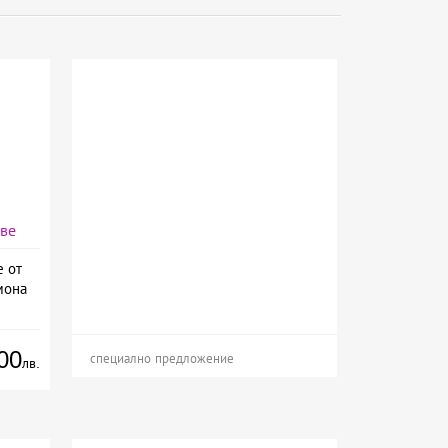
аве
е от
мона
00
специално предложение
лв.