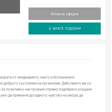
Изтекла оферта
ВИЖТЕ ПОДОБНИ
мората от ежедневието, както и болезнените
о доброто състояние на организма. Действието му се
ка за позитивно настроение спрямо подобрено усещане
лно да премахне досадното чувство на умора, да