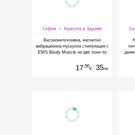
София
Красота и Здраве
Со
Високоинтензивна, магнитно
М
вибрационна мускулна стимулация с
поч
EMS Beuty Musclе на две зони по
диам
избор за един човек от Дермо-
плюс 
Естетичен център Симона
.90
35
17
/
лв.
€