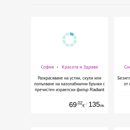
София
Красота и Здраве
Со
Разкрасяване на устни, скули или
Безигл
попълване на назолабиални бръчки с
от 
пречистен израелски филър Radiant
от Дермо-Естетичен център Симона
.02
135
69
/
лв.
€