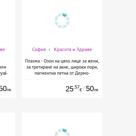
аве
София
Красота и Здраве
Плазма - Озон на цяло лице за жени,
или
за третиране на акне, широки пори,
yal-
пигментни петна от Дермо-
о-
Естетичен център Симона
а
50
.57
50
25
/
лв.
лв.
€