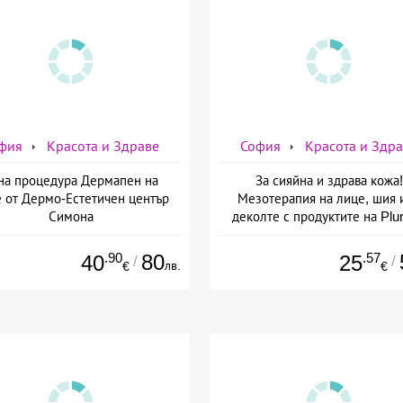
фия
Красота и Здраве
София
Красота и Здр
на процедура Дермапен на
За сияйна и здрава кожа!
 от Дермо-Естетичен център
Мезотерапия на лице, шия 
Симона
деколте с продуктите на Plur
mesoline/Refresh/ от Дерм
Естетичен център Симон
.90
80
.57
40
25
/
/
лв.
€
€