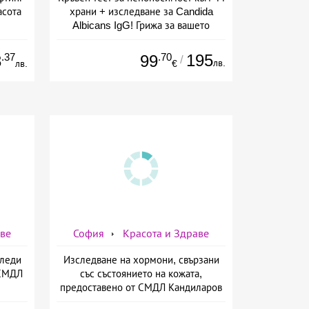
асота
храни + изследване за Candida
Albicans IgG! Грижа за вашето
здраве от СМДЛ Кандиларов
.37
.70
195
3
99
/
лв.
лв.
€
аве
София
Красота и Здраве
Следи
Изследване на хормони, свързани
 СМДЛ
със състоянието на кожата,
предоставено от СМДЛ Кандиларов