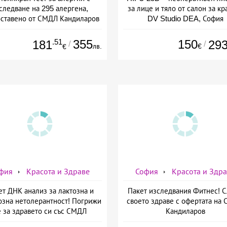
следване на 295 алергена,
за лице и тяло от салон за кр
ставено от СМДЛ Кандиларов
DV Studio DEA, София
.51
355
150
181
29
/
/
лв.
€
€
фия
Красота и Здраве
София
Красота и Здр
ет ДНК анализ за лактозна и
Пакет изследвания Фитнес! 
озна нетолерантност! Погрижи
своето здраве с офертата на
е за здравето си със СМДЛ
Кандиларов
Кандиларов