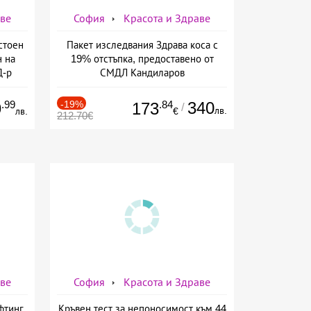
аве
София
Красота и Здраве
стоен
Пакет изследвания Здрава коса с
н на
19% отстъпка, предоставено от
Д-р
СМДЛ Кандиларов
.99
-19%
.84
340
9
173
/
лв.
лв.
€
212.70€
аве
София
Красота и Здраве
фтинг
Кръвен тест за непоносимост към 44