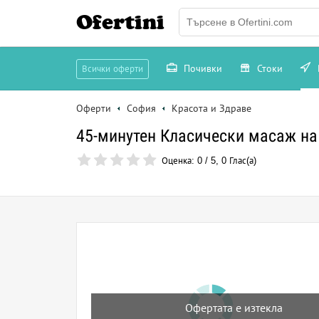
Ofertini
Почивки
Стоки
Всички оферти
Оферти
София
Красота и Здраве
45-минутен Класически масаж на 
Оценка:
0
/
5
,
0
Глас(а)
Офертата е изтекла