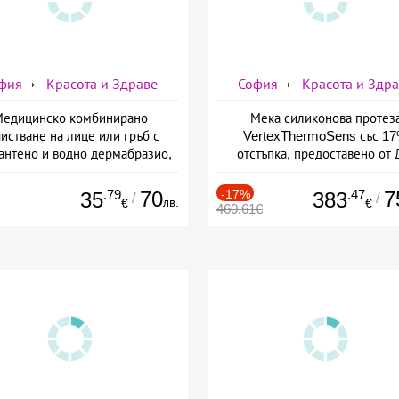
фия
Красота и Здраве
София
Красота и Здр
едицинско комбинирано
Мека силиконова протез
истване на лице или гръб с
VertexThermoSens със 1
антено и водно дермабразио,
отстъпка, предоставено от 
биохимичен пилинг от Дермо-
Джонова
Естетичен център Симона
.79
70
-17%
.47
7
35
383
/
/
лв.
€
€
460.61€