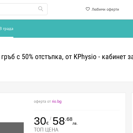
Любими оферти
В града
гръб с 50% отстъпка, от KPhysio - кaбинет 
оферта от
rio.bg
30
58
/
.68
€
лв.
ТОП ЦЕНА