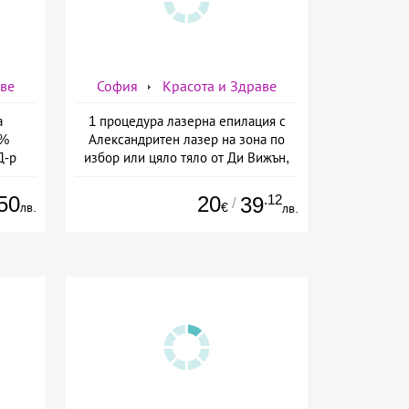
аве
София
Красота и Здраве
а
1 процедура лазерна епилация с
7%
Александритен лазер на зона по
Д-р
избор или цяло тяло от Ди Вижън,
София
50
20
.12
39
/
лв.
€
лв.