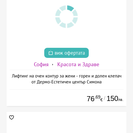
виж офертата
София
Красота и Здраве
Лифтинг на очен контур за жени - горен и долен клепач
от Дермо-Естетичен център Симона
.69
150
76
/
лв.
€