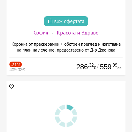
виж офертата
София
Красота и Здраве
Коронка от прескерамик + обстоен преглед и изготвяне
на план на лечение, предоставено от Д-р Джонова
-31%
.32
.99
286
559
/
€
лв.
409.03€