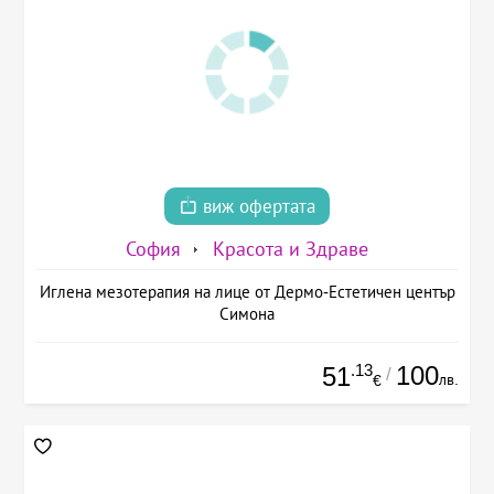
виж офертата
София
Красота и Здраве
Иглена мезотерапия на лице от Дермо-Естетичен център
Симона
.13
100
51
/
лв.
€