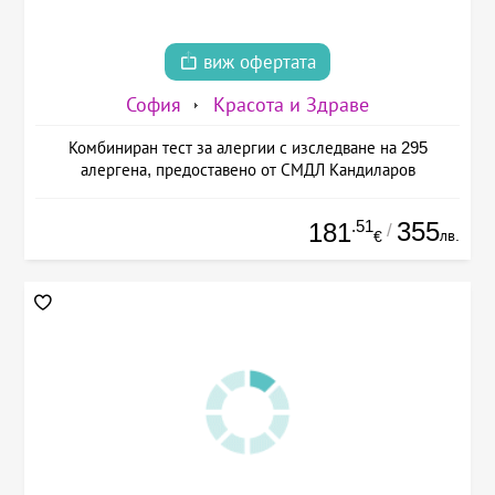
виж офертата
София
Красота и Здраве
Комбиниран тест за алергии с изследване на 295
алергена, предоставено от СМДЛ Кандиларов
.51
355
181
/
лв.
€