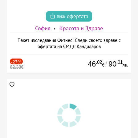
виж офертата
София
Красота и Здраве
Пакет изследвания Фитнес! Следи своето здраве с
офертата на СМДЛ Кандиларов
-27%
.02
.01
46
90
/
€
лв.
62.38€