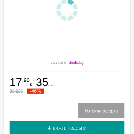
оферта от
deals.bg
17
35
/
.90
€
лв.
33.23
€
-46%
Изтекла оферта
ВИЖТЕ ПОДОБНИ