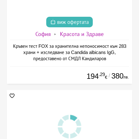
виж офертата
София
Красота и Здраве
Кръвен тест FOX за хранителна непоносимост към 283
храни + изследване за Candida albicans IgG,
предоставено от СМДЛ Кандиларов
.29
380
194
/
лв.
€