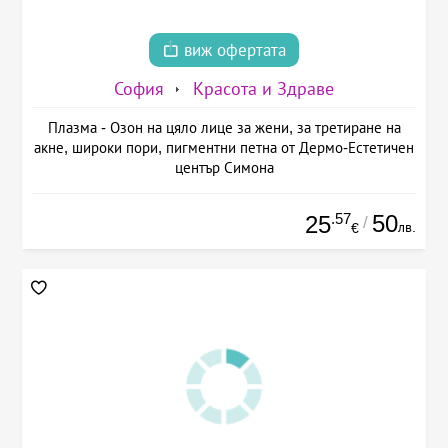
виж офертата
София
Красота и Здраве
Плазма - Озон на цяло лице за жени, за третиране на
акне, широки пори, пигментни петна от Дермо-Естетичен
център Симона
.57
50
25
/
лв.
€