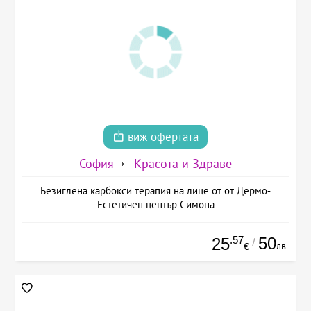
виж офертата
София
Красота и Здраве
Безиглена карбокси терапия на лице от от Дермо-
Естетичен център Симона
.57
50
25
/
лв.
€