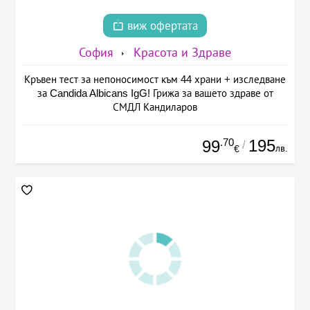
виж офертата
София
Красота и Здраве
Кръвен тест за непоносимост към 44 храни + изследване
за Candida Albicans IgG! Грижа за вашето здраве от
СМДЛ Кандиларов
.70
195
99
/
лв.
€