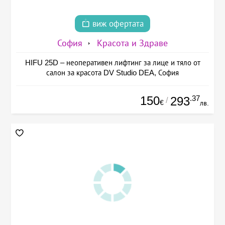
виж офертата
София
Красота и Здраве
HIFU 25D – неоперативен лифтинг за лице и тяло от
салон за красота DV Studio DEA, София
150
.37
293
/
€
лв.