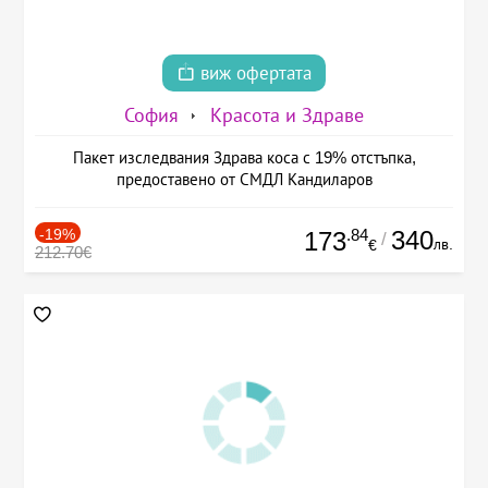
виж офертата
София
Красота и Здраве
Пакет изследвания Здрава коса с 19% отстъпка,
предоставено от СМДЛ Кандиларов
-19%
.84
340
173
/
лв.
€
212.70€