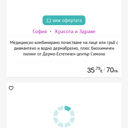
виж офертата
София
Красота и Здраве
Медицинско комбинирано почистване на лице или гръб с
диамантено и водно дермабразио, плюс биохимичен
пилинг от Дермо-Естетичен център Симона
.79
70
35
/
лв.
€