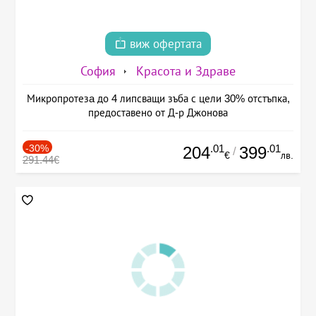
виж офертата
София
Красота и Здраве
Микропротезa до 4 липсващи зъба с цели 30% отстъпка,
предоставено от Д-р Джонова
-30%
.01
.01
204
399
/
€
лв.
291.44€