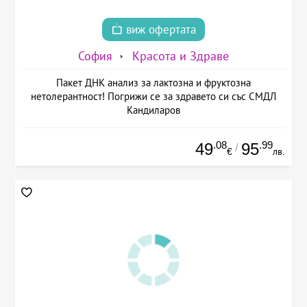
виж офертата
София
Красота и Здраве
Пакет ДНК анализ за лактозна и фруктозна
нетолерантност! Погрижи се за здравето си със СМДЛ
Кандиларов
.08
.99
49
95
/
€
лв.