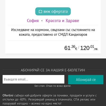
виж офертата
София
Красота и Здраве
Изследване на хормони, свързани със състоянието на
кожата, предоставено от СМДЛ Кандиларов
.36
.01
61
120
/
€
лв.
АБОНИРАЙ СЕ ЗА НАШИЯ Е-БЮЛЕТИН
Без спам. Отказ по всяко време.
Ofertini
събира най-добрите оферти за почивки, продукти и услуги с
отстъпки до -60%. Резервирай уикенд в планината, СПА релакс или
пазарувай изгодно – всичко на едно място!