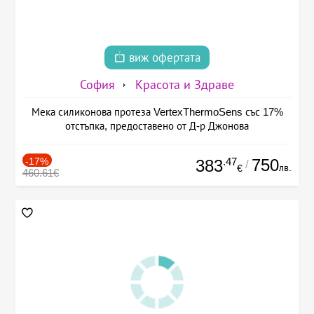
виж офертата
София
Красота и Здраве
Мека силиконова протеза VertexThermoSens със 17%
отстъпка, предоставено от Д-р Джонова
-17%
.47
750
383
/
лв.
€
460.61€