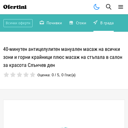
Ofertini
Почивки
Стоки
В града
Всички оферти
40-минутен антицелулитен мануален масаж на всички
зони и горни крайници плюс масаж на стъпала в салон
за красота Слънчев ден
Оценка:
0
/
5
,
0
Глас(а)