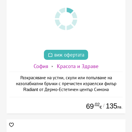
виж офертата
София
Красота и Здраве
Разкрасяване на устни, скули или попълване на
назолабиални бръчки с пречистен израелски филър
Radiant от Дермо-Естетичен център Симона
.02
135
69
/
лв.
€