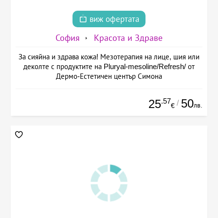
виж офертата
София
Красота и Здраве
За сияйна и здрава кожа! Мезотерапия на лице, шия или
деколте с продуктите на Pluryal-mesoline/Refresh/ от
Дермо-Естетичен център Симона
.57
50
25
/
лв.
€