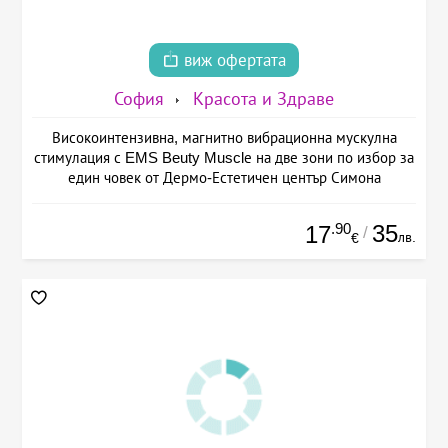
виж офертата
София
Красота и Здраве
Високоинтензивна, магнитно вибрационна мускулна
стимулация с EMS Beuty Musclе на две зони по избор за
един човек от Дермо-Естетичен център Симона
.90
35
17
/
лв.
€