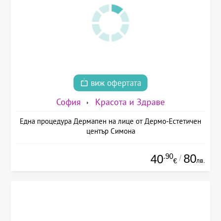
виж офертата
София
Красота и Здраве
Една процедура Дермапен на лице от Дермо-Естетичен
център Симона
.90
80
40
/
лв.
€