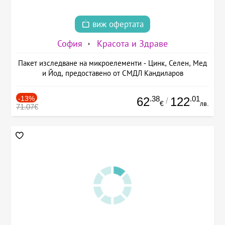
виж офертата
София
Красота и Здраве
Пакет изследване на микроелементи - Цинк, Селен, Мед
и Йод, предоставено от СМДЛ Кандиларов
-13%
.38
.01
62
122
/
€
лв.
71.07€