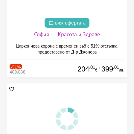
виж офертата
София
Красота и Здраве
Циркониева корона с временен зъб с 51% отстъпка,
предоставено от Д-р Джонова
-51%
.01
.01
204
399
/
€
лв.
409.03€