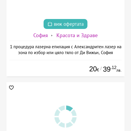
виж офертата
София
Красота и Здраве
1 процедура лазерна епилация с Александритен лазер на
зона по избор или цяло тяло от Ди Вижън, София
20
.12
39
/
€
лв.