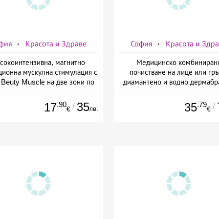
фия
Красота и Здраве
София
Красота и Здр
сокоинтензивна, магнитно
Медицинско комбиниран
ционна мускулна стимулация с
почистване на лице или гръ
Beuty Musclе на две зони по
диамантено и водно дермабр
ор за един човек от Дермо-
плюс биохимичен пилинг от Д
Естетичен център Симона
Естетичен център Симон
.90
35
.79
17
35
/
/
лв.
€
€