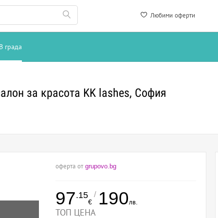
Любими оферти
В града
алон за красота KK lashes, София
оферта от
grupovo.bg
97
190
/
.15
€
лв.
ТОП ЦЕНА