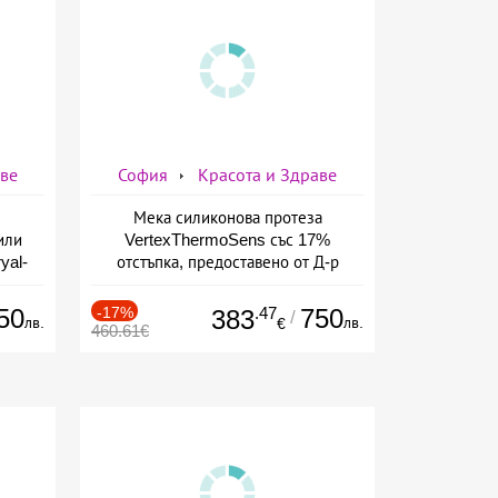
аве
София
Красота и Здраве
Мека силиконова протеза
или
VertexThermoSens със 17%
yal-
отстъпка, предоставено от Д-р
о-
Джонова
а
50
-17%
.47
750
383
/
лв.
лв.
€
460.61€