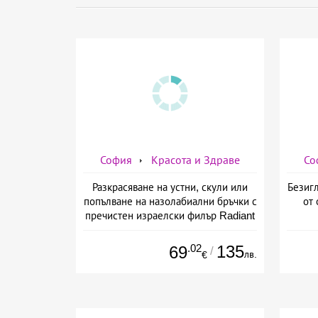
София
Красота и Здраве
Со
Разкрасяване на устни, скули или
Безигл
попълване на назолабиални бръчки с
от 
пречистен израелски филър Radiant
от Дермо-Естетичен център Симона
.02
135
69
/
лв.
€