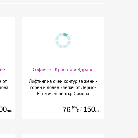
аве
София
Красота и Здраве
е от
Лифтинг на очен контур за жени -
мона
горен и долен клепач от Дермо-
Естетичен център Симона
00
.69
150
76
/
лв.
лв.
€