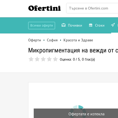
Ofertini
Почивки
Стоки
Всички оферти
Оферти
София
Красота и Здраве
Микропигментация на вежди от с
Оценка:
0
/
5
,
0
Глас(а)
Офертата е изтекла