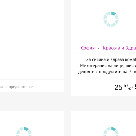
София
Красота и Здр
За сияйна и здрава кожа!
Мезотерапия на лице, шия 
деколте с продуктите на Plur
mesoline/Refresh/ от Дерм
Естетичен център Симон
.57
25
/
ално предложение
€