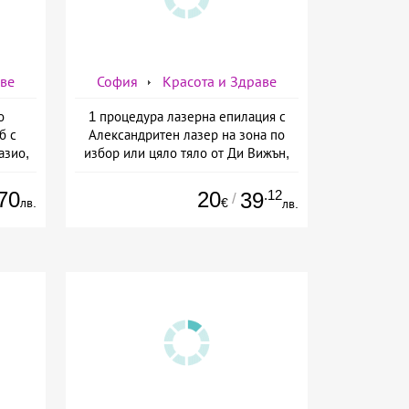
аве
София
Красота и Здраве
о
1 процедура лазерна епилация с
б с
Александритен лазер на зона по
азио,
избор или цяло тяло от Ди Вижън,
ермо-
София
а
70
20
.12
39
/
лв.
€
лв.