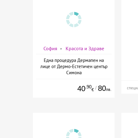
София
Красота и Здраве
Една процедура Дермапен на
лице от Дермо-Естетичен център
Симона
.90
80
40
/
специ
лв.
€