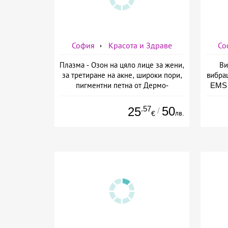
София
Красота и Здраве
Со
Плазма - Озон на цяло лице за жени,
Ви
за третиране на акне, широки пори,
вибра
пигментни петна от Дермо-
EMS 
Естетичен център Симона
изб
.57
50
25
/
лв.
€