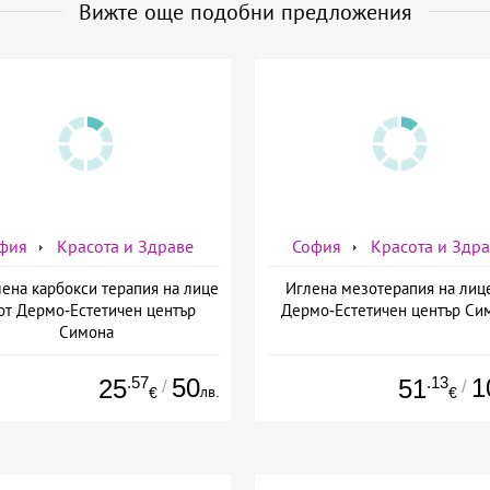
Вижте още подобни предложения
фия
Красота и Здраве
София
Красота и Здр
ена карбокси терапия на лице
Иглена мезотерапия на лиц
от Дермо-Естетичен център
Дермо-Естетичен център Си
Симона
.57
50
.13
1
25
51
/
/
лв.
€
€