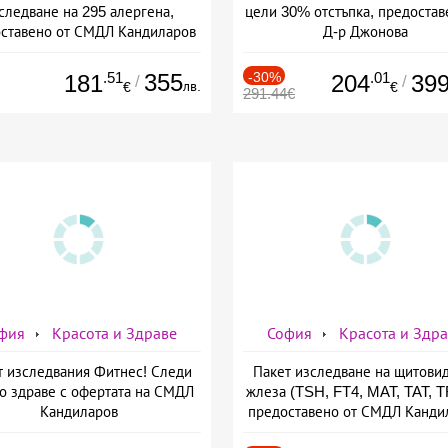
следване на 295 алергена,
цели 30% отстъпка, предостав
ставено от СМДЛ Кандиларов
Д-р Джонова
.51
355
-30%
.01
181
204
39
/
/
лв.
€
€
291.44€
фия
Красота и Здраве
София
Красота и Здр
т изследвания Фитнес! Следи
Пакет изследване на щитови
о здраве с офертата на СМДЛ
жлеза (TSH, FT4, MAT, TAT, 
Кандиларов
предоставено от СМДЛ Канди