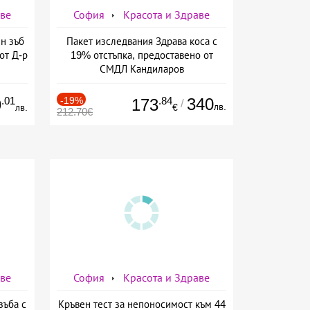
аве
София
Красота и Здраве
н зъб
Пакет изследвания Здрава коса с
от Д-р
19% отстъпка, предоставено от
СМДЛ Кандиларов
.01
-19%
.84
340
9
173
/
лв.
лв.
€
212.70€
аве
София
Красота и Здраве
зъба с
Кръвен тест за непоносимост към 44