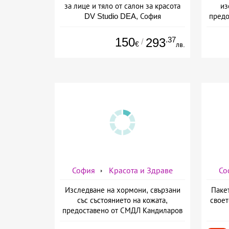
за лице и тяло от салон за красота
из
DV Studio DEA, София
предо
150
.37
293
/
€
лв.
София
Красота и Здраве
Со
Изследване на хормони, свързани
Паке
със състоянието на кожата,
своет
предоставено от СМДЛ Кандиларов