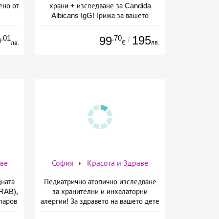
ено от
храни + изследване за Candida
Albicans IgG! Грижа за вашето
здраве от СМДЛ Кандиларов
.01
.70
195
9
99
/
лв.
лв.
€
аве
София
Красота и Здраве
дната
Педиатрично атопично изследване
TRAB),
за хранителни и инхалаторни
ларов
алергии! За здравето на вашето дете
ще се погрижат от СМДЛ