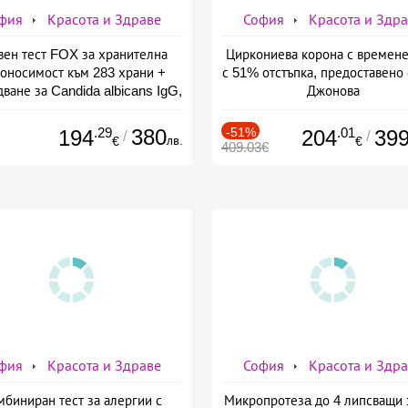
фия
Красота и Здраве
София
Красота и Здр
вен тест FOX за хранителна
Циркониева корона с времене
оносимост към 283 храни +
с 51% отстъпка, предоставено 
ване за Candida albicans IgG,
Джонова
ставено от СМДЛ Кандиларов
.29
380
-51%
.01
194
204
39
/
/
лв.
€
€
409.03€
фия
Красота и Здраве
София
Красота и Здр
мбиниран тест за алергии с
Микропротезa до 4 липсващи 