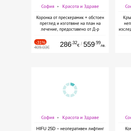
София
Красота и Здраве
Со
Коронка от прескерамик + обстоен
Кръ
преглед и изготвяне на план на
неп
лечение, предоставено от Д-р
изслед
Джонова
предо
-31%
.32
.99
286
559
/
€
лв.
409.03€
София
Красота и Здраве
Со
HIFU 25D – неоперативен лифтинг
Ко